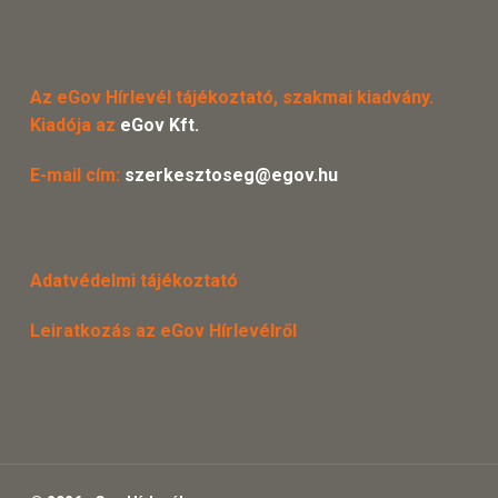
Az eGov Hírlevél tájékoztató, szakmai kiadvány.
Kiadója az
eGov Kft.
E-mail cím:
szerkesztoseg@egov.hu
Adatvédelmi tájékoztató
Leiratkozás az eGov Hírlevélről