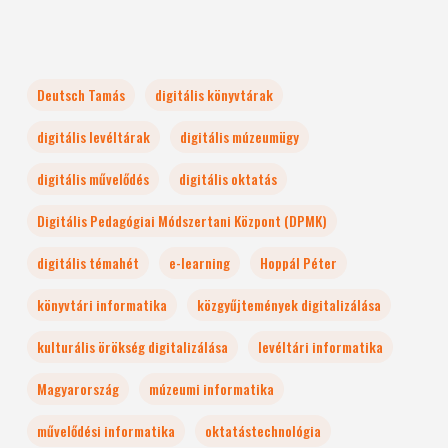
Deutsch Tamás
digitális könyvtárak
digitális levéltárak
digitális múzeumügy
digitális művelődés
digitális oktatás
Digitális Pedagógiai Módszertani Központ (DPMK)
digitális témahét
e-learning
Hoppál Péter
könyvtári informatika
közgyűjtemények digitalizálása
kulturális örökség digitalizálása
levéltári informatika
Magyarország
múzeumi informatika
művelődési informatika
oktatástechnológia