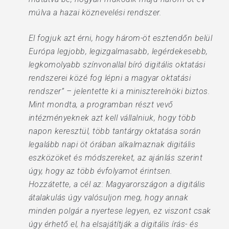
múlva a hazai köznevelési rendszer.
El fogjuk azt érni, hogy három-öt esztendőn belül
Európa legjobb, legizgalmasabb, legérdekesebb,
legkomolyabb színvonallal bíró digitális oktatási
rendszerei közé fog lépni a magyar oktatási
rendszer” – jelentette ki a miniszterelnöki biztos.
Mint mondta, a programban részt vevő
intézményeknek azt kell vállalniuk, hogy több
napon keresztül, több tantárgy oktatása során
legalább napi öt órában alkalmaznak digitális
eszközöket és módszereket, az ajánlás szerint
úgy, hogy az több évfolyamot érintsen.
Hozzátette, a cél az: Magyarországon a digitális
átalakulás úgy valósuljon meg, hogy annak
minden polgár a nyertese legyen, ez viszont csak
úgy érhető el, ha elsajátítják a digitális írás- és