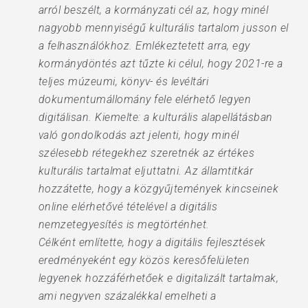
arról beszélt, a kormányzati cél az, hogy minél
nagyobb mennyiségű kulturális tartalom jusson el
a felhasználókhoz. Emlékeztetett arra, egy
kormánydöntés azt tűzte ki célul, hogy 2021-re a
teljes múzeumi, könyv- és levéltári
dokumentumállomány fele elérhető legyen
digitálisan. Kiemelte: a kulturális alapellátásban
való gondolkodás azt jelenti, hogy minél
szélesebb rétegekhez szeretnék az értékes
kulturális tartalmat eljuttatni. Az államtitkár
hozzátette, hogy a közgyűjtemények kincseinek
online elérhetővé tételével a digitális
nemzetegyesítés is megtörténhet.
Célként említette, hogy a digitális fejlesztések
eredményeként egy közös keresőfelületen
legyenek hozzáférhetőek e digitalizált tartalmak,
ami negyven százalékkal emelheti a