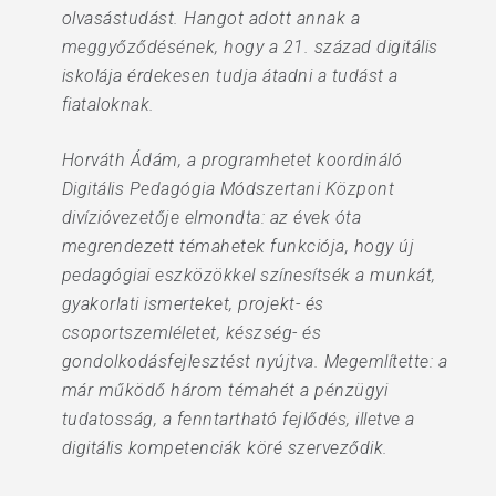
olvasástudást. Hangot adott annak a
meggyőződésének, hogy a 21. század digitális
iskolája érdekesen tudja átadni a tudást a
fiataloknak.
Horváth Ádám, a programhetet koordináló
Digitális Pedagógia Módszertani Központ
divízióvezetője elmondta: az évek óta
megrendezett témahetek funkciója, hogy új
pedagógiai eszközökkel színesítsék a munkát,
gyakorlati ismerteket, projekt- és
csoportszemléletet, készség- és
gondolkodásfejlesztést nyújtva. Megemlítette: a
már működő három témahét a pénzügyi
tudatosság, a fenntartható fejlődés, illetve a
digitális kompetenciák köré szerveződik.