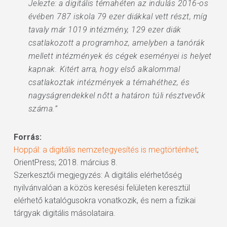
Jelezte: a digitális témahéten az indulás 2016-os
évében 787 iskola 79 ezer diákkal vett részt, míg
tavaly már 1019 intézmény, 129 ezer diák
csatlakozott a programhoz, amelyben a tanórák
mellett intézmények és cégek eseményei is helyet
kapnak. Kitért arra, hogy első alkalommal
csatlakoztak intézmények a témahéthez, és
nagyságrendekkel nőtt a határon túli résztvevők
száma.”
Forrás:
Hoppál: a digitális nemzetegyesítés is megtörténhet
;
OrientPress; 2018. március 8.
Szerkesztői megjegyzés: A digitális elérhetőség
nyilvánvalóan a közös keresési felületen keresztül
elérhető katalógusokra vonatkozik, és nem a fizikai
tárgyak digitális másolataira.