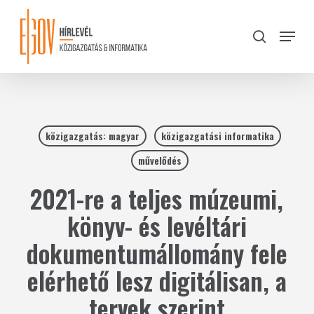
Skip
to
Menu
search
main
Close
content
Menu
közigazgatás: magyar
közigazgatási informatika
művelődés
2021-re a teljes múzeumi,
könyv- és levéltári
dokumentumállomány fele
elérhető lesz digitálisan, a
tervek szerint