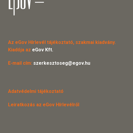
Az eGov Hírlevél tájékoztató, szakmai kiadvány.
Kiadója az
eGov Kft.
E-mail cím:
szerkesztoseg@egov.hu
Adatvédelmi tájékoztató
Leiratkozás az eGov Hírlevélről