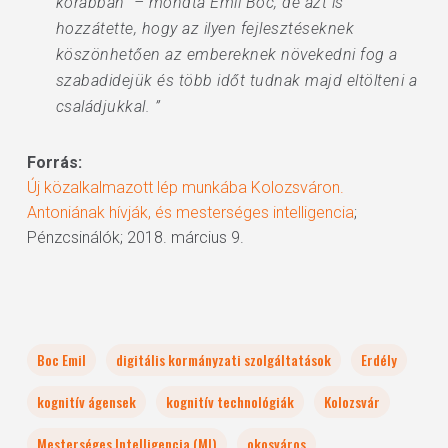
korábban” – mondta Emil Boc, de azt is
hozzátette, hogy az ilyen fejlesztéseknek
köszönhetően az embereknek növekedni fog a
szabadidejük és több időt tudnak majd eltölteni a
családjukkal. ”
Forrás:
Új közalkalmazott lép munkába Kolozsváron.
Antoniának hívják, és mesterséges intelligencia
;
Pénzcsinálók; 2018. március 9.
Boc Emil
digitális kormányzati szolgáltatások
Erdély
kognitív ágensek
kognitív technológiák
Kolozsvár
Mesterséges Intelligencia (MI)
okosváros