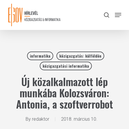
Skip
to
Menu
search
main
Close
content
Menu
informatika
közigazgatás: külföldön
közigazgatási informatika
Új közalkalmazott lép
munkába Kolozsváron:
Antonia, a szoftverrobot
By
redaktor
2018. március 10.