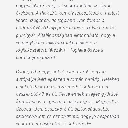
nagyvállalatok még erősebbek lettek az elmúlt
években. A Pick Zrt. komoly fejlesztéseket hajtott
végre Szegeden, de legalább ilyen fontos a
hódmezővásárhelyi porcelángyár, illetve a makói
gumigyár. Általánosságban elmondható, hogy a
versenyképes vállalatoknál emelkedik a
foglalkoztatotti létszám – foglalta össze a
kormánymegbízott.
Csongrád megye sokat nyert azzal, hogy az
autópálya leért egészen a román határig. Heteken
belül átadásra kerül a Szegedet Debrecennel
összekötő 47-es út, illetve ennek a teljes gyűrűvé
formálása is megvalósul az év végére. Megújult a
Szeged–Baja összekötő út, biztonságosabb,
szélesebb lett, és elmondható, hogy jó állapotban
vannak a megyei utak is. A Szeged–