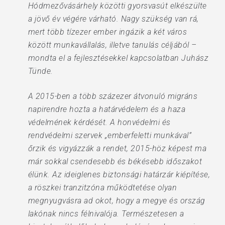
Hódmezővásárhely közötti gyorsvasút elkészülte
a jövő év végére várható. Nagy szükség van rá,
mert több tízezer ember ingázik a két város
között munkavállalás, illetve tanulás céljából –
mondta el a fejlesztésekkel kapcsolatban Juhász
Tünde.
A 2015-ben a több százezer átvonuló migráns
napirendre hozta a határvédelem és a haza
védelmének kérdését. A honvédelmi és
rendvédelmi szervek „emberfeletti munkával”
őrzik és vigyázzák a rendet, 2015-höz képest ma
már sokkal csendesebb és békésebb időszakot
élünk. Az ideiglenes biztonsági határzár kiépítése,
a röszkei tranzitzóna működtetése olyan
megnyugvásra ad okot, hogy a megye és ország
lakónak nincs félnivalója. Természetesen a