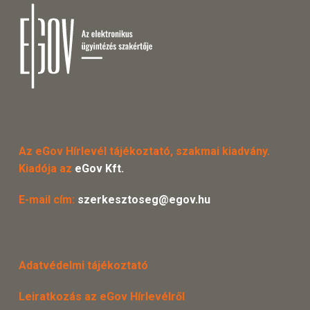
Az eGov Hírlevél tájékoztató, szakmai kiadvány.
Kiadója az
eGov Kft.
E-mail cím:
szerkesztoseg@egov.hu
Adatvédelmi tájékoztató
Leiratkozás az eGov Hírlevélről