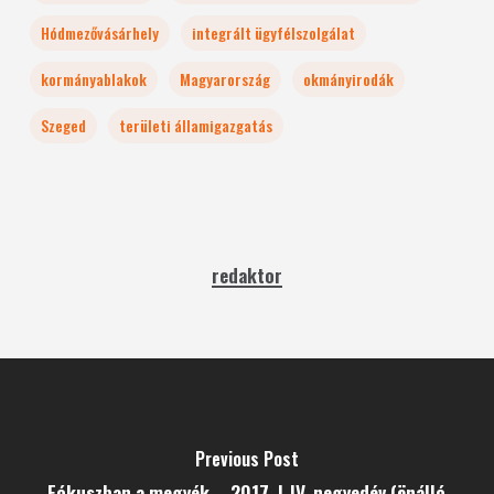
Hódmezővásárhely
integrált ügyfélszolgálat
kormányablakok
Magyarország
okmányirodák
Szeged
területi államigazgatás
redaktor
Previous Post
Fókuszban a megyék – 2017. I-IV. negyedév (önálló