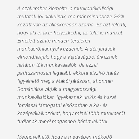
A szakember kiemelte: a munkanélküliségi
mutatók jól alakulnak, ma már mindössze 2-3%
között van az álláskeresők száma. Ez azt jelenti,
hogy aki el akar helyezkedni, az talál is munkát.
Emellett szinte minden területen
munkaerőhiánnyal küzdenek. A déli járások
elmondhatják, hogy a Vajdaságból érkeznek
határon túli munkavállalók, de ezzel
párhuzamosan legalább ekkora elszívó hatás
figyelhető meg a Makói járásban, ahonnan
Romániába várják a magyarországi
munkavállalókat. Igyekeznek uniós és hazai
forrással támogatni elsősorban a kis- és
középvállalkozókat, hogy minél több munkaerőt
tudjanak minél magasabb bérért lekötni.
Megfigyelhető, hogy a megyében működő