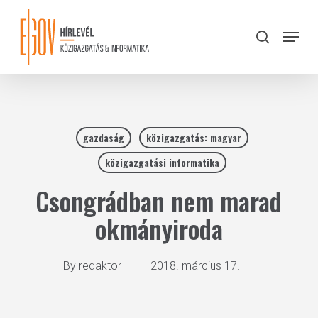
Skip
to
Menu
search
main
Close
content
Menu
gazdaság
közigazgatás: magyar
közigazgatási informatika
Csongrádban nem marad
okmányiroda
By
redaktor
2018. március 17.