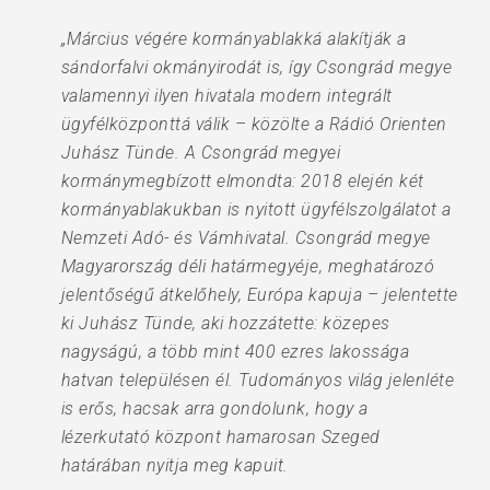
„Március végére kormányablakká alakítják a
sándorfalvi okmányirodát is, így Csongrád megye
valamennyi ilyen hivatala modern integrált
ügyfélközponttá válik – közölte a Rádió Orienten
Juhász Tünde. A Csongrád megyei
kormánymegbízott elmondta: 2018 elején két
kormányablakukban is nyitott ügyfélszolgálatot a
Nemzeti Adó- és Vámhivatal. Csongrád megye
Magyarország déli határmegyéje, meghatározó
jelentőségű átkelőhely, Európa kapuja – jelentette
ki Juhász Tünde, aki hozzátette: közepes
nagyságú, a több mint 400 ezres lakossága
hatvan településen él. Tudományos világ jelenléte
is erős, hacsak arra gondolunk, hogy a
lézerkutató központ hamarosan Szeged
határában nyitja meg kapuit.