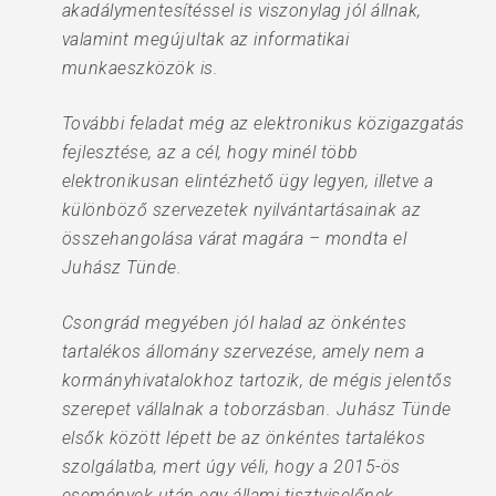
akadálymentesítéssel is viszonylag jól állnak,
valamint megújultak az informatikai
munkaeszközök is.
További feladat még az elektronikus közigazgatás
fejlesztése, az a cél, hogy minél több
elektronikusan elintézhető ügy legyen, illetve a
különböző szervezetek nyilvántartásainak az
összehangolása várat magára – mondta el
Juhász Tünde.
Csongrád megyében jól halad az önkéntes
tartalékos állomány szervezése, amely nem a
kormányhivatalokhoz tartozik, de mégis jelentős
szerepet vállalnak a toborzásban. Juhász Tünde
elsők között lépett be az önkéntes tartalékos
szolgálatba, mert úgy véli, hogy a 2015-ös
események után egy állami tisztviselőnek