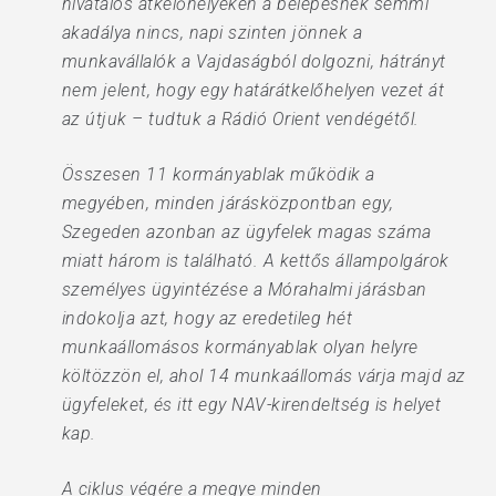
hivatalos átkelőhelyeken a belépésnek semmi
akadálya nincs, napi szinten jönnek a
munkavállalók a Vajdaságból dolgozni, hátrányt
nem jelent, hogy egy határátkelőhelyen vezet át
az útjuk – tudtuk a Rádió Orient vendégétől.
Összesen 11 kormányablak működik a
megyében, minden járásközpontban egy,
Szegeden azonban az ügyfelek magas száma
miatt három is található. A kettős állampolgárok
személyes ügyintézése a Mórahalmi járásban
indokolja azt, hogy az eredetileg hét
munkaállomásos kormányablak olyan helyre
költözzön el, ahol 14 munkaállomás várja majd az
ügyfeleket, és itt egy NAV-kirendeltség is helyet
kap.
A ciklus végére a megye minden