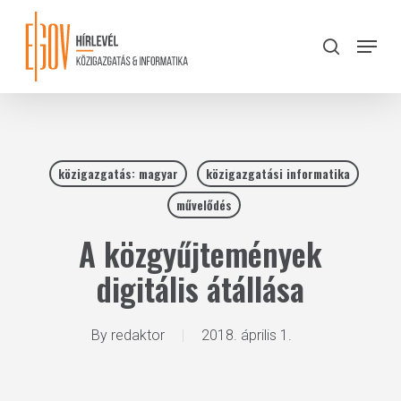
Skip
to
Menu
search
main
Close
content
Menu
közigazgatás: magyar
közigazgatási informatika
művelődés
A közgyűjtemények
digitális átállása
By
redaktor
2018. április 1.