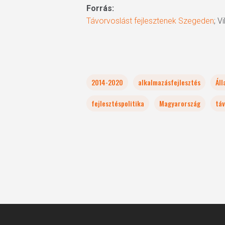
Forrás:
Távorvoslást fejlesztenek Szegeden
; V
2014-2020
alkalmazásfejlesztés
Áll
fejlesztéspolitika
Magyarország
tá