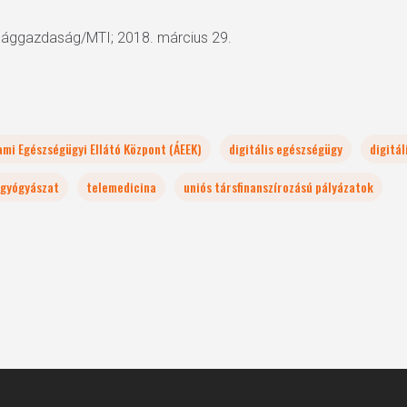
ilággazdaság/MTI; 2018. március 29.
ami Egészségügyi Ellátó Központ (ÁEEK)
digitális egészségügy
digitá
vgyógyászat
telemedicina
uniós társfinanszírozású pályázatok