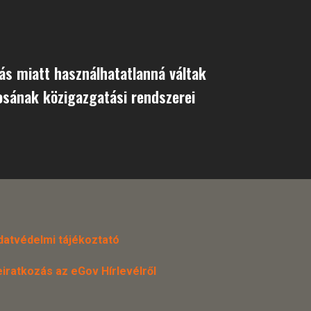
s miatt használhatatlanná váltak
osának közigazgatási rendszerei
datvédelmi tájékoztató
eiratkozás az eGov Hírlevélről