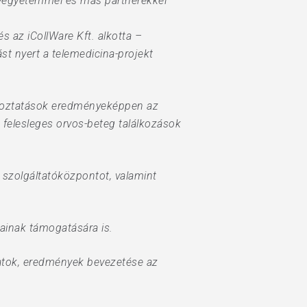
ányegyetemmel és más partnerekkel
s az iCollWare Kft. alkotta –
t nyert a telemedicina-projekt
ltoztatások eredményeképpen az
 felesleges orvos-beteg találkozások
szolgáltatóközpontot, valamint
sainak támogatására is.
alatok, eredmények bevezetése az