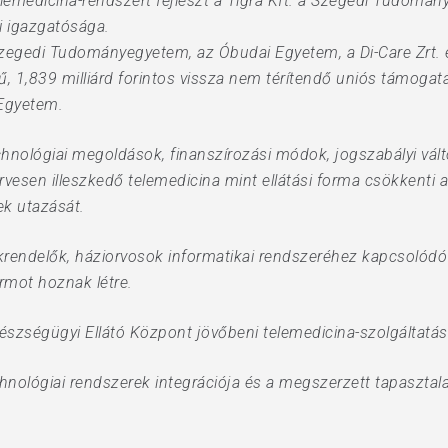
elemedicina-rendszert fejleszt a Tigra Kft. a Szegedi Tudom
i igazgatósága.
a Szegedi Tudományegyetem, az Óbudai Egyetem, a Di-Care Zrt. é
 1,839 milliárd forintos vissza nem térítendő uniós támogatás
 Egyetem.
chnológiai megoldások, finanszírozási módok, jogszabályi vá
vesen illeszkedő telemedicina mint ellátási forma csökkenti a
ek utazását.
rendelők, háziorvosok informatikai rendszeréhez kapcsolódó 
rmot hoznak létre.
gészségügyi Ellátó Központ jövőbeni telemedicina-szolgáltatá
echnológiai rendszerek integrációja és a megszerzett tapaszt