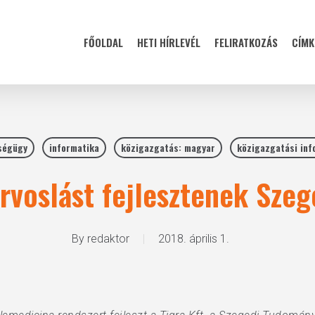
FŐOLDAL
HETI HÍRLEVÉL
FELIRATKOZÁS
CÍMK
ségügy
informatika
közigazgatás: magyar
közigazgatási inf
rvoslást fejlesztenek Sze
By
redaktor
2018. április 1.