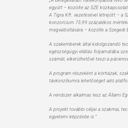
„A betegellátást hatékonyabbá tevő t
együtt – közölte az SZE közkapcsolat
A Tigra Kft. vezetésével létrejött – 
konzorcium 73,99 százalékos mértékű,
megvalósítására – közölte a Szegedi
A szakemberek által kidolgozandó te
egészségügyi ellátás folyamatába szer
számát, elkerülhetővé teszi a páciens
A program részeként a kórházak, szak
távkonzíliumra lehetőséget adó platfo
A rendszer alkalmas lesz az Állami E
A projekt további céljai a szakmai, t
egyetemi képzésbe is.”