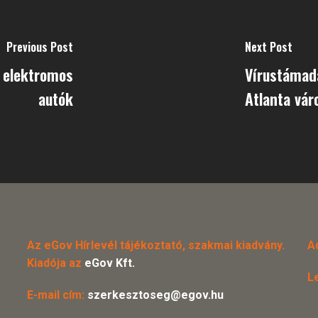
Previous Post
Next Post
 elektromos
Vírustámadá
autók
Atlanta vár
Az eGov Hírlevél tájékoztató, szakmai kiadvány.
A
Kiadója az
eGov Kft.
L
E-mail cím:
szerkesztoseg@egov.hu