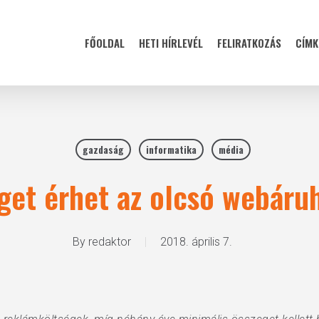
FŐOLDAL
HETI HÍRLEVÉL
FELIRATKOZÁS
CÍMK
gazdaság
informatika
média
get érhet az olcsó webáru
By
redaktor
2018. április 7.