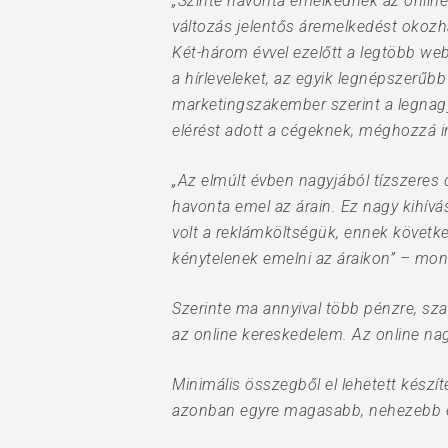
„Szinte havonta emelkednek az online 
változás jelentős áremelkedést okozh
Két-három évvel ezelőtt a legtöbb web
a hírleveleket, az egyik legnépszerű
marketingszakember szerint a legnag
elérést adott a cégeknek, méghozzá in
„Az elmúlt évben nagyjából tízszeres
havonta emel az árain. Ez nagy kihív
volt a reklámköltségük, ennek követke
kénytelenek emelni az áraikon” – mon
Szerinte ma annyival több pénzre, sza
az online kereskedelem. Az online na
Minimális összegből el lehetett készí
azonban egyre magasabb, nehezebb és