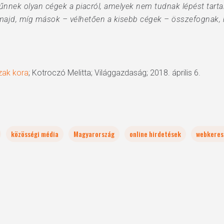
tűnnek olyan cégek a piacról, amelyek nem tudnak lépést tart
 majd, míg mások – vélhetően a kisebb cégek – összefognak
zak kora
; Kotroczó Melitta; Világgazdaság; 2018. április 6.
közösségi média
Magyarország
online hirdetések
webkeres