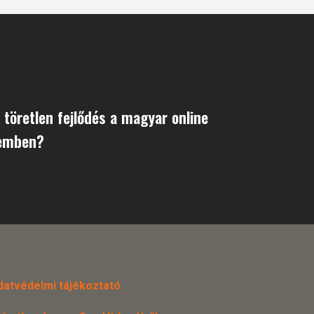
 töretlen fejlődés a magyar online
lemben?
datvédelmi tájékoztató