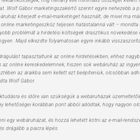
reklámköltségek, míg néhány éve minimális összeget kellett hi
at. Wolf Gábor marketingszakértő szerint egyre nehezebb a pia
áruház kiterjedt e-mail-marketinget használt, de mivel ma má
bb online marketingeszköz teljesen hatástalanná vált – mondt
yobb problémát a hirdetési költségek drasztikus növekedése
gyen. Majd elkezdte folyamatosan egyre inkább visszaszorítan
 drágulást tapasztaltunk az online hirdetésekben, ehhez nagy
ás az online kereskedelemnek, hiszen sok webáruház az ingyen
ztében az áraikba sem kellett ezt beépíteniük, olcsóbban adha
dta Wolf Gábor.
ktudásra és időre van szükségük a webáruházak üzemeltetőinek
gy lehetőségei korábban pont abból adódtak, hogy nagyon olcs
teni egy webáruházat, és hozzá lehetett kötni az e-mail-rends
 drágább a piacra lépés.