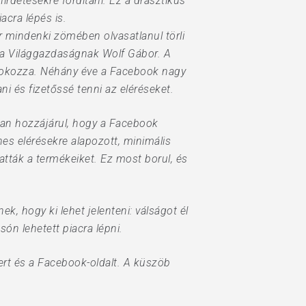
rdetésekre fordítani. Ez a drasztikus
cra lépés is.
r mindenki zömében olvasatlanul törli
a a Világgazdaságnak Wolf Gábor. A
 okozza. Néhány éve a Facebook nagy
i és fizetőssé tenni az eléréseket.
ban hozzájárul, hogy a Facebook
es elérésekre alapozott, minimális
tták a termékei­ket. Ez most borul, és
, hogy ki lehet jelenteni: válságot él
ón lehetett piacra lépni.
zert és a Facebook-oldalt. A küszöb