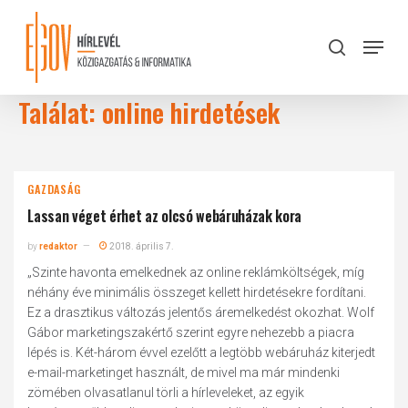
Skip
to
Menu
search
main
Close
content
Menu
Találat: online hirdetések
GAZDASÁG
Lassan véget érhet az olcsó webáruházak kora
by
redaktor
2018. április 7.
„Szinte havonta emelkednek az online reklámköltségek, míg
néhány éve minimális összeget kellett hirdetésekre fordítani.
Ez a drasztikus változás jelentős áremelkedést okozhat. Wolf
Gábor marketingszakértő szerint egyre nehezebb a piacra
lépés is. Két-három évvel ezelőtt a legtöbb webáruház kiterjedt
e-mail-marketinget használt, de mivel ma már mindenki
zömében olvasatlanul törli a hírleveleket, az egyik