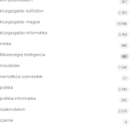
környezetvédelem
327
közigazgatás: külföldön
2 322
közigazgatás: magyar
10 658
közigazgatási informatika
5 783
média
488
Mesterséges Intelligencia
427
MI
művelődés
1 549
nemzetközi szervezetek
27
politika
2 340
politikai informatika
292
szakirodalom
2 510
szemle
4