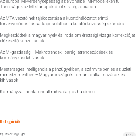
Az európai MI-versenyképesség az élvonalbeli MI-modelleken túl.
Tanulságok az MI-startupoktól öt stratégiai piacon
Az MTA vezetőinek tájékoztatása a kutatóhálózatot érintő
törvénymódosítással kapcsolatban a kutatói közösség számára
Megkezdődtek a magyar nyelv és irodalom érettségi vizsga korrekcióját
előkészítő konzultációk
Az MI-gazdaság – Makrotrendek, iparági átrendeződések és
kormányzási kihívások
Mesterséges intelligencia a pénzügyekben, a számvitelben és az üzleti
menedzsmentben – Magyarországi és romániai alkalmazások és
kihívások
Kormányzati honlap indult mihivatal.gov.hu címen!
Kategóriák
egészségügy
1 114