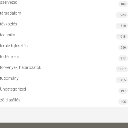
szervezet
189
társadalom
1 964
távközlés
1 310
technika
1 918
területfejlesztés
556
történelem
212
törvények, határozatok
1 807
tudomány
1 455
Uncategorized
197
zöld átállás
405