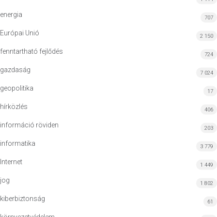
energia
707
Európai Unió
2 150
fenntartható fejlődés
724
gazdaság
7 024
geopolitika
17
hírközlés
406
információ röviden
203
informatika
3 779
Internet
1 449
jog
1 802
kiberbiztonság
61