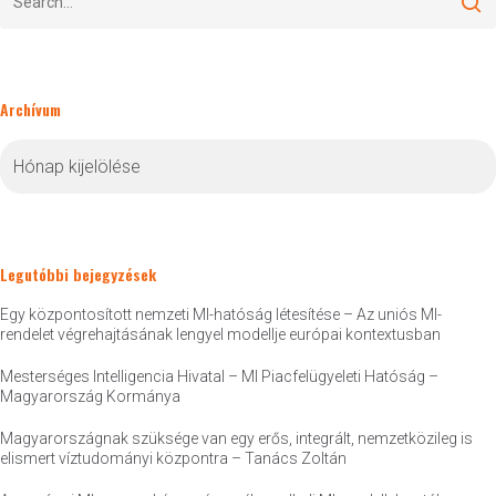
Archívum
Archívum
Legutóbbi bejegyzések
Egy központosított nemzeti MI-hatóság létesítése – Az uniós MI-
rendelet végrehajtásának lengyel modellje európai kontextusban
Mesterséges Intelligencia Hivatal – MI Piacfelügyeleti Hatóság –
Magyarország Kormánya
Magyarországnak szüksége van egy erős, integrált, nemzetközileg is
elismert víztudományi központra – Tanács Zoltán