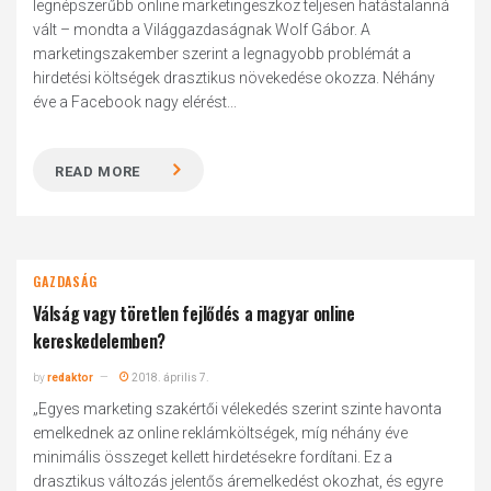
legnépszerűbb online marketingeszköz teljesen hatástalanná
vált – mondta a Világgazdaságnak Wolf Gábor. A
marketingszakember szerint a legnagyobb problémát a
hirdetési költségek drasztikus növekedése okozza. Néhány
éve a Facebook nagy elérést...
READ MORE
GAZDASÁG
Válság vagy töretlen fejlődés a magyar online
kereskedelemben?
by
redaktor
2018. április 7.
„Egyes marketing szakértői vélekedés szerint szinte havonta
emelkednek az online reklámköltségek, míg néhány éve
minimális összeget kellett hirdetésekre fordítani. Ez a
drasztikus változás jelentős áremelkedést okozhat, és egyre