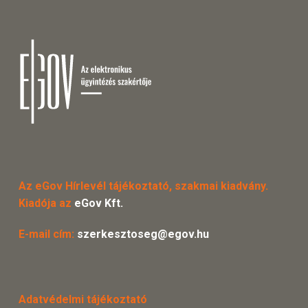
Az eGov Hírlevél tájékoztató, szakmai kiadvány.
Kiadója az
eGov Kft.
E-mail cím:
szerkesztoseg@egov.hu
Adatvédelmi tájékoztató