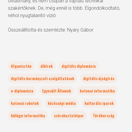
olvasmány, és nem csupán a vájtfülű technikai
szakértőknek. De, még ennél is több. Elgondolkodtató,
néhol nyugtalanító vízió.
Összeállította és szemlézte: Nyáry Gábor
Afganisztán
álhírek
digitális diplomácia
digitális kormányzati szolgáltatások
digitális újságírás
e-diplomácia
Egyesült Államok
katonai informatika
katonai robotok
közösségi média
kulturális iparok
külügyi informatika
szórakoztatóipar
Törökország