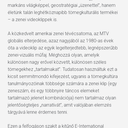
markáns világképpel, geostratégiai „üzenettel”, hanem
életünk talán leghétköznapibb tömegkulturális termékei
– a zenei videoklippek is.
A közkedvelt amerikai zenei tévécsatorna, az MTV
globális elterjedése, azaz nagyjából az 1980-as évek
óta a videoklip az egyik legelterjedtebb, legnépszerűbb
zenei-vizuális műfaj. Méghozzá olyan, amelyik
különösen nagy erővel közvetít, különösen széles
tömegekhez „tartalmakat”. Tudatosan használtuk ezt a
kicsit semmitmondó kifejezést, ugyanis a tömegkultúra
tanulmányozóinak többsége számára a zenei klip (egy
zeneszám, és egy többnyire táncos elemeket
tartalmazó jelenet kombinációja) nem tartalmaz olyan
jelentőségteljes „narratívát”, amit valójában elemzés
tárgyává lenne érdemes tenni.
Ezen a felfogáson szakít a kitűnő E-International