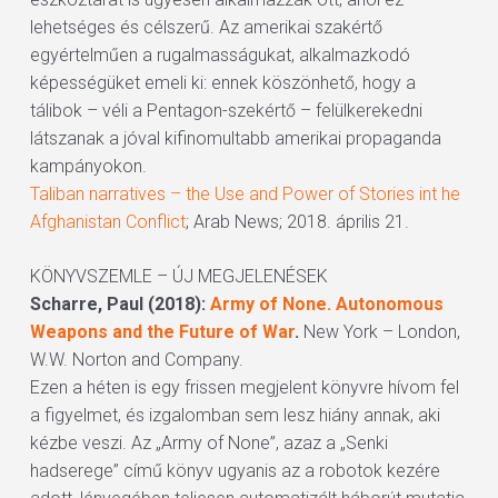
lehetséges és célszerű. Az amerikai szakértő
egyértelműen a rugalmasságukat, alkalmazkodó
képességüket emeli ki: ennek köszönhető, hogy a
tálibok – véli a Pentagon-szekértő – felülkerekedni
látszanak a jóval kifinomultabb amerikai propaganda
kampányokon.
Taliban narratives – the Use and Power of Stories int he
Afghanistan Conflict
; Arab News; 2018. április 21.
KÖNYVSZEMLE – ÚJ MEGJELENÉSEK
Scharre, Paul (2018):
Army of None. Autonomous
Weapons and the Future of War
.
New York – London,
W.W. Norton and Company.
Ezen a héten is egy frissen megjelent könyvre hívom fel
a figyelmet, és izgalomban sem lesz hiány annak, aki
kézbe veszi. Az „Army of None”, azaz a „Senki
hadserege” című könyv ugyanis az a robotok kezére