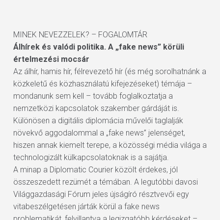
MINEK NEVEZZELEK? – FOGALOMTÁR
Álhírek és valódi politika. A „fake news” körüli
értelmezési mocsár
Az álhír, hamis hír, félrevezető hír (és még sorolhatnánk a
közkeletű és közhasználatú kifejezéseket) témája –
mondanunk sem kell – tovább foglalkoztatja a
nemzetközi kapcsolatok szakember gárdáját is.
Különösen a digitális diplomácia művelői taglalják
növekvő aggodalommal a „fake news” jelenséget,
hiszen annak kiemelt terepe, a közösségi média világa a
technologizált külkapcsolatoknak is a sajátja.
A minap a Diplomatic Courier közölt érdekes, jól
összeszedett rezümét a témában. A legutóbbi davosi
Világgazdasági Fórum jeles újságíró résztvevői egy
vitabeszélgetésen járták körül a fake news
problematikát, felvillantva a legizgatóbb kérdéseket –