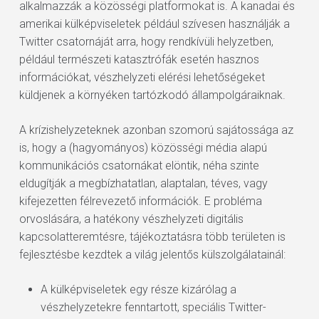
alkalmazzák a közösségi platformokat is. A kanadai és
amerikai külképviseletek például szívesen használják a
Twitter csatornáját arra, hogy rendkívüli helyzetben,
például természeti katasztrófák esetén hasznos
információkat, vészhelyzeti elérési lehetőségeket
küldjenek a környéken tartózkodó állampolgáraiknak.
A krízishelyzeteknek azonban szomorú sajátossága az
is, hogy a (hagyományos) közösségi média alapú
kommunikációs csatornákat elöntik, néha szinte
eldugítják a megbízhatatlan, alaptalan, téves, vagy
kifejezetten félrevezető információk. E probléma
orvoslására, a hatékony vészhelyzeti digitális
kapcsolatteremtésre, tájékoztatásra több területen is
fejlesztésbe kezdtek a világ jelentős külszolgálatainál:
A külképviseletek egy része kizárólag a
vészhelyzetekre fenntartott, speciális Twitter-