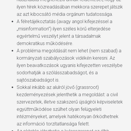
ilyen hírek közreadásában mekkora szerepet játszik
az azt kibocsátó média orgánum tudatossága.
A félretájékoztatás (avagy angol kifejezéssel a
„misinformation”) ilyen széles körű elterjedése
egyértelmű veszélyt jelent a társadalmak
demokratikus működésére.
A probléma megoldását nem lehet (nem szabad) a
kormányzati szabályozások vidékén keresni. Az
ilyen beavatkozások ugyanis kifejezetten veszélybe
sodorhatják a szólásszabadságot, és a
sajtószabadságot is.
Sokkal inkább az alulról jövő (grassroot)
kezdeményezések jelenthetik a megoldást: a civil
szervezetek, illetve szakszerű újságírói képviseletek
együttműködése szülhet olyan felügyeleti
intézményeket, amelyek hatékonyan őrködhetnek
az információ torzítatlansága felett.