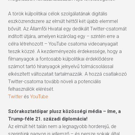
A török külpolitikai célok szolgálatának digitális
eszközrendszere az elmúlt héttől két újabb elemmel
bővült. Az Államfői Hivatal egy dedikált Twitter-csatornát
indított útjára, amelyen kizárólag egy – szintén erre a
célra létrehozott – YouTube csatorna videoanyagait
teszik közzé. A kezdeményezés érdekessége, hogy a
filmanyagok a fontosabb külpolitikai érdeklődésre
számot tartó híranyagok jelnyelvű tolmácsolással
elkészített változatait tartalmazzák. A hozzá csatlakozó
Twitter-csatorna tovább növeli a potenciális
felhasználók elérését.
Twitter
és
YouTube
Szórakoztatóipar plusz közösségi média – íme, a
Trump-féle 21. századi diplomácia!
Az elmúlt hét talán nem a legnagyobb horderejű, de
szerintünk nagyon is jellemző – és persze sokak által