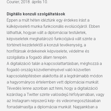
Courier; 2018. április 10.
Digitális konzuli szolgáltatások
Éppen a múlt héten idéztünk egy érdekes írást a
külképviseleti munka funkcionális evolúciójáról. Ebben
láthattuk, hogyan vált a diplomáciai testületek,
képviseletek meghatározó funkciójává vált szinte a
történeti kezdetektől a konzuli tevékenység, a
honfitársak érdekeinek képviselete, védelme és
szolgálata a fogadó állam terepén.
A digitalizáció talán a kapcsolattartásban, méghozzá a
fogadó ország közvéleményével való közvetlen
kapcsolatépítésben alakította át a legdrámaibb módon
a hagyományos értelemben vett diplomáciai munkát.
Tévedés lenne azonban azt hinni, hogy a digitalizáció
kizárólag a Twitter szinte valósidejű hírfolyamában, vagy
az Instagram népszerű kép- és videomegosztásaiban
forradalmasítja a diplomáciai munkát. Napjainkban a