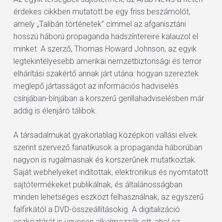
érdekes cikkben mutatott be egy friss beszámolót,
amely „Talibán történetek” címmel az afganisztáni
hosszú háború propaganda hadszíntereire kalauzol el
minket. A szerző, Thomas Howard Johnson, az egyik
legtekintélyesebb amerikai nemzetbiztonsági és terror
elhárítási szakértő annak járt utána: hogyan szereztek
meglepő jártasságot az információs hadviselés
csínjában-bínjában a korszerű gerillahadviselésben már
addig is élenjáró tálibok.
A társadalmukat gyakorlatilag középkori vallási elvek
szerint szervező fanatikusok a propaganda háborúban
nagyon is rugalmasnak és korszerűnek mutatkoztak.
Saját webhelyeket indítottak, elektronikus és nyomtatott
sajtótermékeket publikálnak, és általánosságban
minden lehetséges eszközt felhasználnak, az egyszerű
falfirkától a DVD-összeállításokig. A digitalizáció
eszköztárát is ügyesen alkalmazzák ott, ahol ez