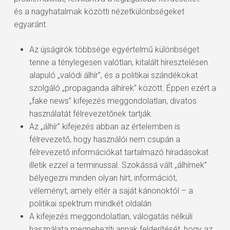
és a nagyhatalmak közötti nézetkülönbségeket
egyaránt.
Az újságírók többsége egyértelmű különbséget
tenne a ténylegesen valótlan, kitalált híresztelésen
alapuló „valódi álhír”, és a politikai szándékokat
szolgáló „propaganda álhírek” között. Éppen ezért a
„fake news” kifejezés meggondolatlan, divatos
használatát félrevezetőnek tartják.
Az „álhír” kifejezés abban az értelemben is
félrevezető, hogy használói nem csupán a
félrevezető információkat tartalmazó híradásokat
illetik ezzel a terminussal. Szokássá vált „álhírnek”
bélyegezni minden olyan hírt, információt,
véleményt, amely eltér a saját kánonoktól – a
politikai spektrum mindkét oldalán.
A kifejezés meggondolatlan, válogatás nélküli
használata megnehezíti annak felderítését, hogy az