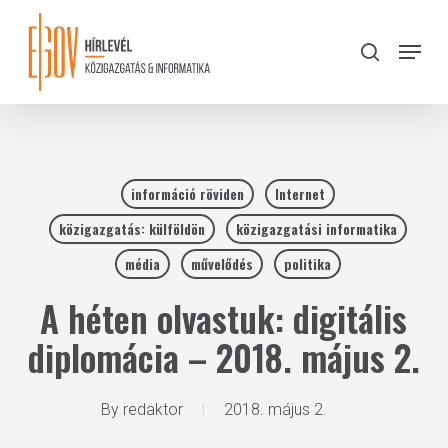
Skip
to
Menu
search
main
Close
content
Menu
információ röviden
Internet
közigazgatás: külföldön
közigazgatási informatika
média
művelődés
politika
A héten olvastuk: digitális
diplomácia – 2018. május 2.
By
redaktor
2018. május 2.