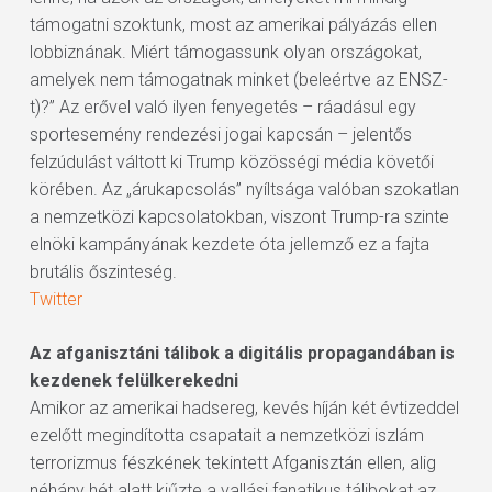
támogatni szoktunk, most az amerikai pályázás ellen
lobbiznának. Miért támogassunk olyan országokat,
amelyek nem támogatnak minket (beleértve az ENSZ-
t)?” Az erővel való ilyen fenyegetés – ráadásul egy
sportesemény rendezési jogai kapcsán – jelentős
felzúdulást váltott ki Trump közösségi média követői
körében. Az „árukapcsolás” nyíltsága valóban szokatlan
a nemzetközi kapcsolatokban, viszont Trump-ra szinte
elnöki kampányának kezdete óta jellemző ez a fajta
brutális őszinteség.
Twitter
Az afganisztáni tálibok a digitális propagandában is
kezdenek felülkerekedni
Amikor az amerikai hadsereg, kevés híján két évtizeddel
ezelőtt megindította csapatait a nemzetközi iszlám
terrorizmus fészkének tekintett Afganisztán ellen, alig
néhány hét alatt kiűzte a vallási fanatikus tálibokat az