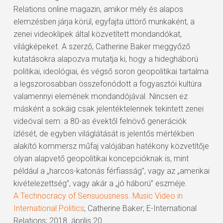
Relations online magazin, amikor mély és alapos
elemzésben járja körül, egyfajta úttörő munkaként, a
zenei videoklipek által közvetített mondandókat,
világképeket. A szerző, Catherine Baker meggyőző
kutatásokra alapozva mutatja ki, hogy a hidegháború
politikai, ideológiai, és végső soron geopolitikai tartalma
a legszorosabban összefonódott a fogyasztói kultúra
valamennyi elemének mondandójával. Nincsen ez
másként a sokáig csak jelentéktelennek tekintett zenei
videóval sem: a 80-as évektől felnövő generációk
ízlését, de egyben világlátását is jelentős mértékben
alakító kommersz műfaj valójában hatékony közvetítője
olyan alapvető geopolitikai koncepcióknak is, mint
például a „harcos-katonás férfiasság”, vagy az „amerikai
kivételezettség”, vagy akár a „jó háború” eszméje.
A Technocracy of Sensuousness. Music Video in
International Politics
; Catherine Baker; E-International
Relations; 2018. április 20.