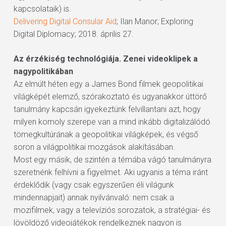
kapcsolataik) is.
Delivering Digital Consular Aid
; Ilan Manor; Exploring
Digital Diplomacy; 2018. április 27.
Az érzékiség technológiája. Zenei videoklipek a
nagypolitikában
Az elmúlt héten egy a James Bond filmek geopolitikai
világképét elemző, szórakoztató és ugyanakkor úttörő
tanulmány kapcsán igyekeztünk felvillantani azt, hogy
milyen komoly szerepe van a mind inkább digitalizálódó
tömegkultúrának a geopolitikai világképek, és végső
soron a világpolitikai mozgások alakításában.
Most egy másik, de szintén a témába vágó tanulmányra
szeretnénk felhívni a figyelmet. Aki ugyanis a téma iránt
érdeklődik (vagy csak egyszerűen éli világunk
mindennapjait) annak nyilvánvaló: nem csak a
mozifilmek, vagy a televíziós sorozatok, a stratégiai- és
lövöldöző videojátékok rendelkeznek nagyon is