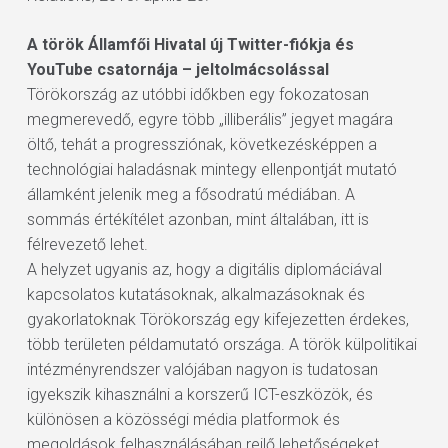
A török Államfői Hivatal új Twitter-fiókja és
YouTube csatornája – jeltolmácsolással
Törökország az utóbbi időkben egy fokozatosan
megmerevedő, egyre több „illiberális” jegyet magára
öltő, tehát a progressziónak, következésképpen a
technológiai haladásnak mintegy ellenpontját mutató
államként jelenik meg a fősodratú médiában. A
sommás értékítélet azonban, mint általában, itt is
félrevezető lehet.
A helyzet ugyanis az, hogy a digitális diplomáciával
kapcsolatos kutatásoknak, alkalmazásoknak és
gyakorlatoknak Törökország egy kifejezetten érdekes,
több területen példamutató országa. A török külpolitikai
intézményrendszer valójában nagyon is tudatosan
igyekszik kihasználni a korszerű ICT-eszközök, és
különösen a közösségi média platformok és
megoldások felhasználásában rejlő lehetőségeket.