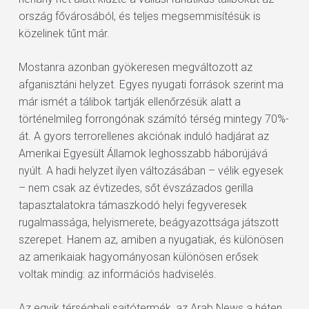
ország fővárosából, és teljes megsemmisítésük is
közelinek tűnt már.
Mostanra azonban gyökeresen megváltozott az
afganisztáni helyzet. Egyes nyugati források szerint ma
már ismét a tálibok tartják ellenőrzésük alatt a
történelmileg forrongónak számító térség mintegy 70%-
át. A gyors terrorellenes akciónak induló hadjárat az
Amerikai Egyesült Államok leghosszabb háborújává
nyúlt. A hadi helyzet ilyen változásában – vélik egyesek
– nem csak az évtizedes, sőt évszázados gerilla
tapasztalatokra támaszkodó helyi fegyveresek
rugalmassága, helyismerete, beágyazottsága játszott
szerepet. Hanem az, amiben a nyugatiak, és különösen
az amerikaiak hagyományosan különösen erősek
voltak mindig: az információs hadviselés.
Az egyik térségbeli sajtótermék, az Arab News a héten