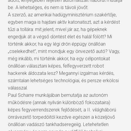
adott, lényegében teljesen automatizált háborút mutatja
be. A lehetséges, és nem is távoli jövőt.
A szerző, az amerikai hadügyminisztérium szakértője,
egyben maga is hajdani aktív katonatiszt, azt a kérdést
tűzi a tollára: mit jelent, mivel jár az, ha gépeknek
engedjük át a végső döntést élet és halál fölött? Mi
történik akkor, ha egy légi drón éppúgy önállóan
„cselekedhet”, mint mondjuk egy önvezető autó? Vagy,
még inkább, mi történik akkor, ha egy célpontokat
önállóan választani képes, felfegyverzett robot
hackerek áldozata lesz? Megannyi izgalmas kérdés,
számtalan lehetséges technológiai, és persze erkölcsi
válasszal.
Paul Scharre munkájában bemutatja az autonóm
működésre (annak nyilván különböző fokozataira)
képes fegyverrendszerek fejlődését, a II. világháború
önrávezető torpedóitól kezdve egészen a közeljövő
önállóan vadászó tankhadseregeiig. Letehetetlen