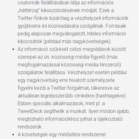
csatornák felállításában látja az információs
„háttérzaj” kiküszöbölésének módját. Ezek a
Twitter-fiókok kizárólag a vészhelyzeti információk
gyűjtésére és közreadására szolgálnak. Forrásaik
pedig alaposan megválogatott, hiteles információ
kibocsátók (például más nagykövetségek).
Az információ szűrését célzó megoldások között
szerepel az ún. közösségi média-figyelő (más
megfogalmazással közösségi média hírszerző)
szolgálatok felállítása. Vészhelyzet esetén például
egy nagykövetség erre hivatott személyzete
figyelni kezdi a Twitter-forgalmat, rákeresve az
aktuálisan legnépszerűbb címkékre (hashtagekre).
Ebben speciális alkalmazások, mint pl. a
TweetDeck segíthetik a munkát. Ilyen módon újabb,
megbízható információkhoz juthat a tájékoztató
rendszerük.
A követségek egy minősítési rendszerrel