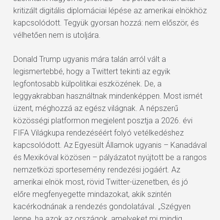
kritizált digitális diplomáciai lépése az amerikai elnökhöz
kapcsolódott. Tegyük gyorsan hozzá: nem először, és
vélhetően nem is utoljára.
Donald Trump ugyanis mára talán arról vált a
legismertebbé, hogy a Twittert tekinti az egyik
legfontosabb külpolitikai eszközének. De, a
leggyakrabban használtnak mindenképpen. Most ismét
üzent, méghozzá az egész világnak. A népszerű
közösségi platformon megjelent posztja a 2026. évi
FIFA Világkupa rendezéséért folyó vetélkedéshez
kapcsolódott. Az Egyesült Államok ugyanis – Kanadával
és Mexikóval közösen – pályázatot nyújtott be a rangos
nemzetközi sportesemény rendezési jogáért. Az
amerikai elnök most, rövid Twitter-üzenetben, és jó
előre megfenyegette mindazokat, akik szintén
kacérkodnának a rendezés gondolatával. „Szégyen
lenne, ha azok az országok, amelyeket mi mindig