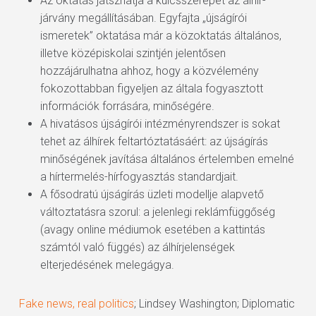
Az oktatás játszhatja a kulcsszerepet az álhír-
járvány megállításában. Egyfajta „újságírói
ismeretek” oktatása már a közoktatás általános,
illetve középiskolai szintjén jelentősen
hozzájárulhatna ahhoz, hogy a közvélemény
fokozottabban figyeljen az általa fogyasztott
információk forrására, minőségére.
A hivatásos újságírói intézményrendszer is sokat
tehet az álhírek feltartóztatásáért: az újságírás
minőségének javítása általános értelemben emelné
a hírtermelés-hírfogyasztás standardjait.
A fősodratú újságírás üzleti modellje alapvető
változtatásra szorul: a jelenlegi reklámfüggőség
(avagy online médiumok esetében a kattintás
számtól való függés) az álhírjelenségek
elterjedésének melegágya.
Fake news, real politics
; Lindsey Washington; Diplomatic