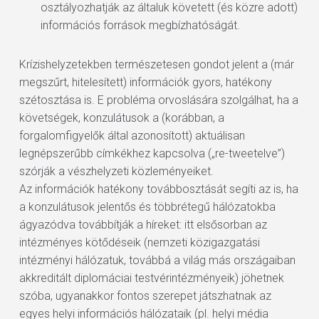
osztályozhatják az általuk követett (és közre adott)
információs források megbízhatóságát.
Krízishelyzetekben természetesen gondot jelent a (már
megszűrt, hitelesített) információk gyors, hatékony
szétosztása is. E probléma orvoslására szolgálhat, ha a
követségek, konzulátusok a (korábban, a
forgalomfigyelők által azonosított) aktuálisan
legnépszerűbb címkékhez kapcsolva („re-tweetelve”)
szórják a vészhelyzeti közleményeiket.
Az információk hatékony továbbosztását segíti az is, ha
a konzulátusok jelentős és többrétegű hálózatokba
ágyazódva továbbítják a híreket: itt elsősorban az
intézményes kötődéseik (nemzeti közigazgatási
intézményi hálózatuk, továbbá a világ más országaiban
akkreditált diplomáciai testvérintézményeik) jöhetnek
szóba, ugyanakkor fontos szerepet játszhatnak az
egyes helyi információs hálózataik (pl. helyi média