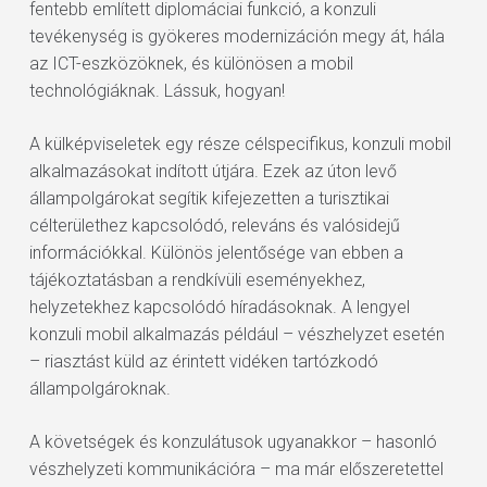
fentebb említett diplomáciai funkció, a konzuli
tevékenység is gyökeres modernizáción megy át, hála
az ICT-eszközöknek, és különösen a mobil
technológiáknak. Lássuk, hogyan!
A külképviseletek egy része célspecifikus, konzuli mobil
alkalmazásokat indított útjára. Ezek az úton levő
állampolgárokat segítik kifejezetten a turisztikai
célterülethez kapcsolódó, releváns és valósidejű
információkkal. Különös jelentősége van ebben a
tájékoztatásban a rendkívüli eseményekhez,
helyzetekhez kapcsolódó híradásoknak. A lengyel
konzuli mobil alkalmazás például – vészhelyzet esetén
– riasztást küld az érintett vidéken tartózkodó
állampolgároknak.
A követségek és konzulátusok ugyanakkor – hasonló
vészhelyzeti kommunikációra – ma már előszeretettel