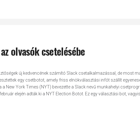
az olvasók csetelésébe
esztőségek új kedvencének számító Slack csetalkalmazással, de most m
esztettek egy csetbotot, amely friss elnökválasztási infót szállít egyenes
óta a New York Times (NYT) bevezette a Slack nevű munkahelyi csetprog
február elején adták ki a NYT Election Botot. Ez egy választási bot, vagyi