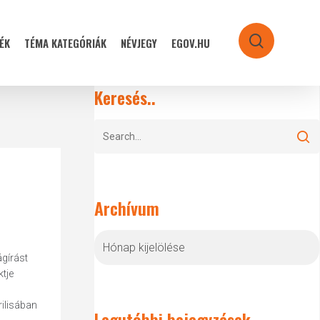
ÉK
TÉMA KATEGÓRIÁK
NÉVJEGY
EGOV.HU
search
Keresés..
Archívum
Archívum
ágírást
tje
ilisában
Legutóbbi bejegyzések