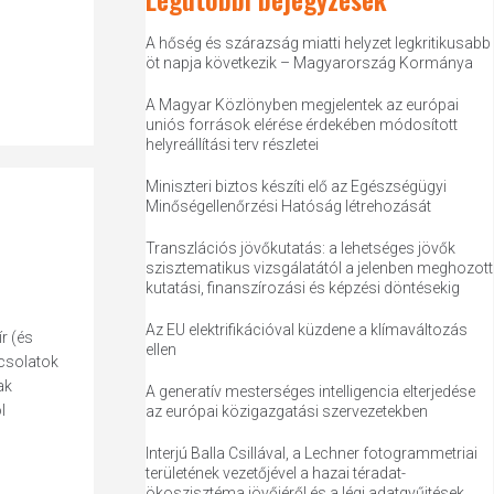
A hőség és szárazság miatti helyzet legkritikusabb
öt napja következik – Magyarország Kormánya
A Magyar Közlönyben megjelentek az európai
uniós források elérése érdekében módosított
helyreállítási terv részletei
Miniszteri biztos készíti elő az Egészségügyi
Minőségellenőrzési Hatóság létrehozását
Transzlációs jövőkutatás: a lehetséges jövők
szisztematikus vizsgálatától a jelenben meghozott
kutatási, finanszírozási és képzési döntésekig
Az EU elektrifikációval küzdene a klímaváltozás
r (és
ellen
pcsolatok
ak
A generatív mesterséges intelligencia elterjedése
l
az európai közigazgatási szervezetekben
Interjú Balla Csillával, a Lechner fotogrammetriai
területének vezetőjével a hazai téradat-
ökoszisztéma jövőjéről és a légi adatgyűjtések