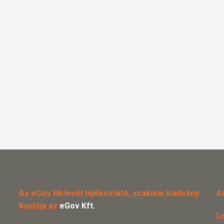
Az eGov Hírlevél tájékoztató, szakmai kiadvány.
A
Kiadója az
eGov Kft.
L