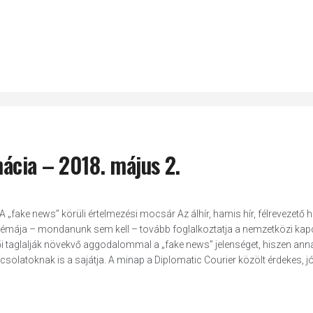
mácia – 2018. május 2.
ake news” körüli értelmezési mocsár Az álhír, hamis hír, félrevezető hí
 témája – mondanunk sem kell – tovább foglalkoztatja a nemzetközi ka
ői taglalják növekvő aggodalommal a „fake news” jelenséget, hiszen ann
csolatoknak is a sajátja. A minap a Diplomatic Courier közölt érdekes, jó