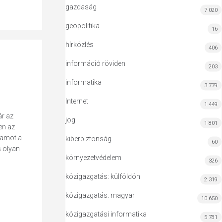
gazdaság
7 020
geopolitika
16
hírközlés
406
információ röviden
203
informatika
3 779
Internet
1 449
ár az
jog
1 801
en az
ramot a
kiberbiztonság
60
s olyan
környezetvédelem
326
közigazgatás: külföldön
2 319
közigazgatás: magyar
10 650
közigazgatási informatika
5 781