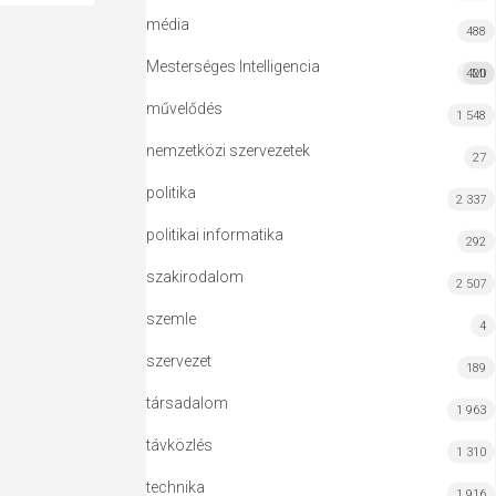
média
488
Mesterséges Intelligencia
420
MI
művelődés
1 548
nemzetközi szervezetek
27
politika
2 337
politikai informatika
292
szakirodalom
2 507
szemle
4
szervezet
189
társadalom
1 963
távközlés
1 310
technika
1 916