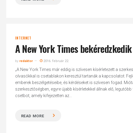
INTERNET
A New York Times bekéredzkedik 
by
redaktor
2016. február 22.
„A New York Times már eddig is szívesen kísérletezett a szerk
olvasókkal is csetablakon keresztül tartanák a kapcsolatot. Fejl
emberek beszélgetéseibe, és kérdéseket is szívesen fogad. Mi
szerkesztőségben, egyre újabb kísérletekkel állnak elő, legutóbb 
csetbot, amely kifejezetten az...
READ MORE