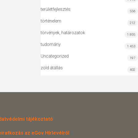
területfejlesztés
556
történelem
212
törvények, határozatok
1 805
tudomány
1 453
Uncategorized
197
zöld átállás
402
datvédelmi tájékoztató
eiratkozás az eGov Hírlevélről