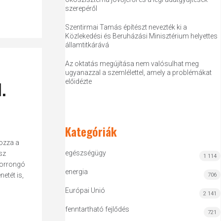
szerepéről
Szentirmai Tamás építészt nevezték ki a
Közlekedési és Beruházási Minisztérium helyettes
államtitkárává
Az oktatás megújítása nem valósulhat meg
ugyanazzal a szemlélettel, amely a problémákat
.
előidézte
Kategóriák
hozza a
egészségügy
sz
1 114
 forrongó
energia
etét is,
706
Európai Unió
2 141
fenntartható fejlődés
721