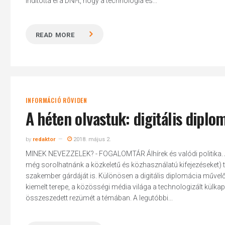
indította el a DNI-t, hogy a technológia és...
READ MORE
Hit enter to search or ESC to close
INFORMÁCIÓ RÖVIDEN
A héten olvastuk: digitális diplo
by
redaktor
2018. május 2.
MINEK NEVEZZELEK? - FOGALOMTÁR Álhírek és valódi politika. A „f
még sorolhatnánk a közkeletű és közhasználatú kifejezéseket)
szakember gárdáját is. Különösen a digitális diplomácia művel
kiemelt terepe, a közösségi média világa a technologizált külkap
összeszedett rezümét a témában. A legutóbbi...