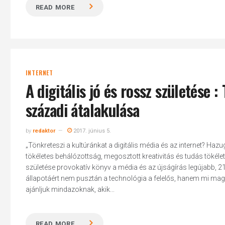
READ MORE
INTERNET
A digitális jó és rossz születése :
századi átalakulása
by
redaktor
2017. június 5.
„Tönkreteszi a kultúránkat a digitális média és az internet? Hazu
tökéletes behálózottság, megosztott kreativitás és tudás tökélet
születése provokatív könyv a média és az újságírás legújabb, 21
állapotáért nem pusztán a technológia a felelős, hanem mi magunk?
ajánljuk mindazoknak, akik...
READ MORE