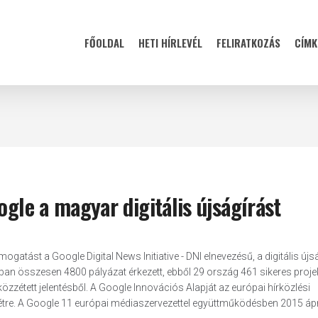
FŐOLDAL
HETI HÍRLEVÉL
FELIRATKOZÁS
CÍMK
ogle a magyar digitális újságírást
atást a Google Digital News Initiative - DNI elnevezésű, a digitális újs
ban összesen 4800 pályázat érkezett, ebből 29 ország 461 sikeres projek
közzétett jelentésből. A Google Innovációs Alapját az európai hírközlési
tre. A Google 11 európai médiaszervezettel együttműködésben 2015 ápr