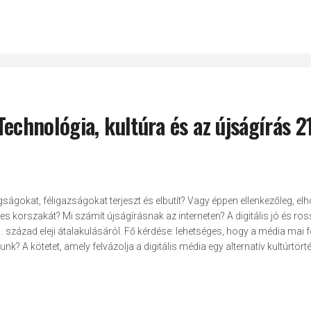
 Technológia, kultúra és az újságírás 21
gságokat, féligazságokat terjeszt és elbutít? Vagy éppen ellenkezőleg, el
es korszakát? Mi számít újságírásnak az interneten? A digitális jó és ros
. század eleji átalakulásáról. Fő kérdése: lehetséges, hogy a média mai
 A kötetet, amely felvázolja a digitális média egy alternatív kultúrtörtén