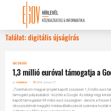
Skip
to
main
content
Találat: digitális újságírás
GAZDASÁG
1,3 millió euróval támogatja a Go
by
redaktor
2018. június 17.
„Tizenhárom magyar projekt kapott összesen 1,3 millió euró támog
támogató pályázatából - közölte a Google. Az eddigi négy kiírás
kapott támogatást 94 millió euró összegben - derül ki a frissen 
ökoszisztémát megújító médiavállalkozások számára hozták lé