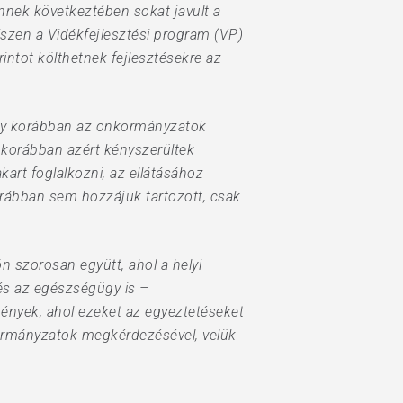
nnek következtében sokat javult a
iszen a Vidékfejlesztési program (VP)
rintot költhetnek fejlesztésekre az
mely korábban az önkormányzatok
 korábban azért kényszerültek
kart foglalkozni, az ellátásához
orábban sem hozzájuk tartozott, csak
 szorosan együtt, ahol a helyi
 és az egészségügy is –
zmények, ahol ezeket az egyeztetéseket
nkormányzatok megkérdezésével, velük