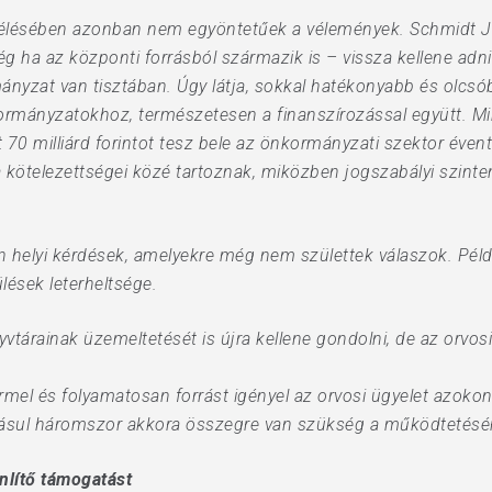
­­télésében azonban nem egyöntetűek a vélemények. Schmidt 
 ha az központi forrásból származik is – vissza kellene adni 
mányzat van tisztában. Úgy látja, sokkal hatékonyabb és olcsób
kormányzatokhoz, természetesen a finanszírozással együtt. M
 70 milliárd forintot tesz bele az önkormányzati szektor éven
a kötelezettségei közé tartoznak, miközben jogszabályi szinte
 helyi kérdések, amelyekre még nem születtek válaszok. Példa
ülések leterheltsége.
tárainak üzemeltetését is újra kellene gondolni, de az orvosi 
ermel és folyamatosan forrást igényel az orvosi ügyelet azokon
ásul háromszor akkora összegre van szükség a működtetésére,
enlítő támogatást