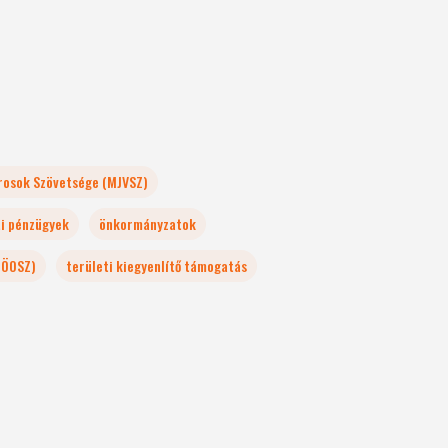
rosok Szövetsége (MJVSZ)
i pénzügyek
önkormányzatok
TÖOSZ)
területi kiegyenlítő támogatás