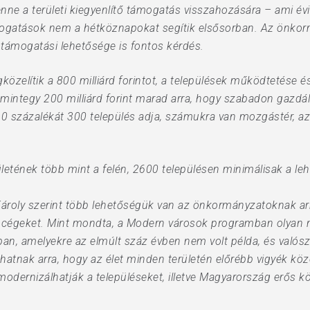
e a területi kiegyenlítő támogatás visszahozására – ami évi 20
mogatások nem a hétköznapokat segítik elsősorban. Az önko
k támogatási lehetősége is fontos kérdés.
közelítik a 800 milliárd forintot, a települések működtetése é
át mintegy 200 milliárd forint marad arra, hogy szabadon gazd
0 százalékát 300 település adja, számukra van mozgástér, az 
ületének több mint a felén, 2600 településen minimálisak a le
ároly szerint több lehetőségük van az önkormányzatoknak arra
a cégeket. Mint mondta, a Modern városok programban olyan 
ban, amelyekre az elmúlt száz évben nem volt példa, és való
íthatnak arra, hogy az élet minden területén előrébb vigyék k
modernizálhatják a településeket, illetve Magyarország erős k