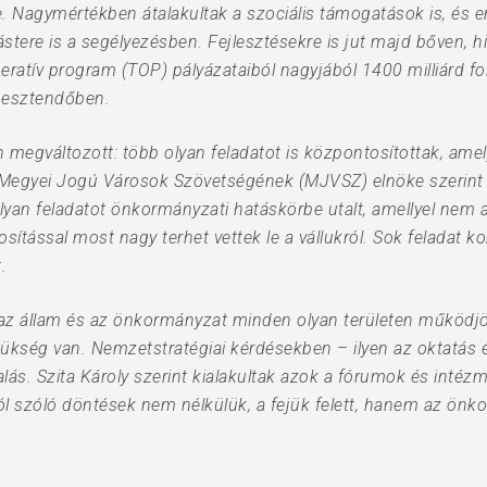
. Nagymértékben átalakultak a szociális támogatások is, és e
tere is a segélyezésben. Fejlesztésekre is jut majd bőven, h
operatív program (TOP) pályázataiból nagyjából 1400 milliárd fo
 esztendőben.
 megváltozott: több olyan feladatot is központosítottak, a
 a Megyei Jogú Városok Szövetségének (MJVSZ) elnöke szerint
olyan feladatot önkormányzati hatáskörbe utalt, amellyel nem a
tással most nagy terhet vettek le a vállukról. Sok feladat k
.
z állam és az önkormányzat minden olyan területen működjön
szükség van. Nemzetstratégiai kérdésekben – ilyen az oktatás
alás. Szita Károly szerint kialakultak azok a fórumok és inté
tásról szóló döntések nem nélkülük, a fejük felett, hanem az ö