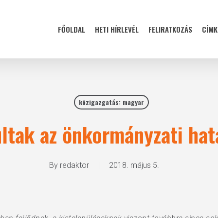
FŐOLDAL
HETI HÍRLEVÉL
FELIRATKOZÁS
CÍMK
közigazgatás: magyar
ltak az önkormányzati ha
By
redaktor
2018. május 5.