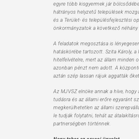
egyre több kisgyermek jár bölcsődébe
hátrányos helyzetű települések mozgás
és a Terület- és településfejlesztési 
önkormányzatok a következő néhány
A feladatok megosztása is lényegesen
hatáskörébe tartozott. Szita Károly,
hitelfelvételre, mert az állam minden 
azonban pénzt nem adott. A központosí
aztán szép lassan rájuk aggatták őket
Az MJVSZ elnöke annak a híve, hogy a
tudásra és az állami erőre egyaránt 
megkerülhetetlen az állami szerepváll
le tudják folytatni, tehát az átalakí
partnerségben történnek.