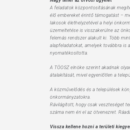
Nagy teher az orvosi ügyelet
A feladatok központosításának meg­í
élő embereket érintő támogatást – még
lakosok élethelyzetével a helyi önkor
üzemeltetése is visszakerülne az ön
felemás rendszer alakult ki. Több mint
alapfeladatokat, amelyek továbbra is 
nyomatékosította.
A TÖOSZ elnöke szerint akadnak olyan
átalakítását, mivel egyenlőtlen a telep
A közművelődés és a települések könyv
önkormányzatokra.
Rávilágított, hogy csak veszteséget t
száma nem éri el az ötvenezret. Ráad
Vissza kellene hozni a területi kiegy