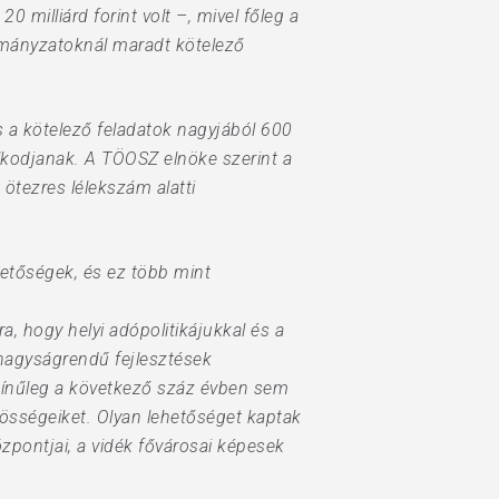
 milliárd forint volt –, mivel főleg a
rmányzatoknál maradt kötelező
s a kötelező feladatok nagyjából 600
álkodjanak. A TÖOSZ elnöke szerint a
ötezres lélekszám alatti
hetőségek, és ez több mint
, hogy helyi adópolitikájukkal és a
nagyságrendű fejlesztések
színűleg a következő száz évben sem
özösségeiket. Olyan lehetőséget kaptak
özpontjai, a vidék fővárosai képesek