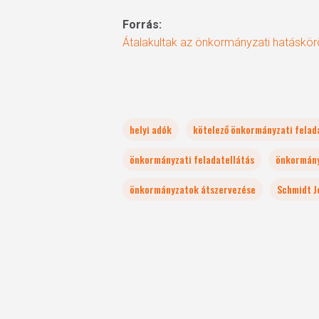
Forrás:
Átalakultak az önkormányzati hatáskö
helyi adók
kötelező önkormányzati felad
önkormányzati feladatellátás
önkormány
önkormányzatok átszervezése
Schmidt J