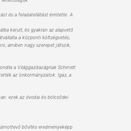
k lehetőségük
st és a feladatellátást érintette. A
lba került, és gyakran az alapvető
tvállalta a központi költségvetés,
nni, amiben nagy szerepet játszik,
– mondta a Világgazdaságnak Schmidt
tették az önkormányzatok. Igaz, a
ban: ezek az óvodai és bölcsődei
a számottevő bővítés eredményeképp