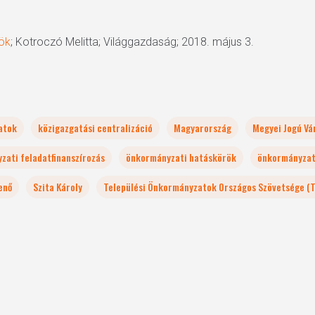
rök
; Kotroczó Melitta; Világgazdaság; 2018. május 3.
atok
közigazgatási centralizáció
Magyarország
Megyei Jogú Vá
zati feladatfinanszírozás
önkormányzati hatáskörök
önkormányzat
enő
Szita Károly
Települési Önkormányzatok Országos Szövetsége (