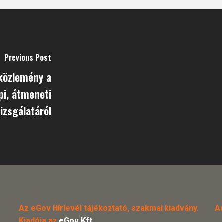
Previous Post
óközlemény a
pi, átmeneti
vizsgálatáról
Az eGov Hírlevél tájékoztató, szakmai kiadvány.
A
Kiadója az
eGov Kft.