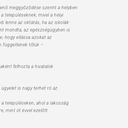
Jenő meggyőződése szerint a helyben
a településeknek, mivel a helyi
b lenne az oktatás, ha az iskolák
int mondta, az egészségügyben is
te, hogy ellássa azokat az
n függetlenek tőlük –
ként felhozta a hivatalok
ügyelet is nagy terhet ró az
 a településeken, ahol a lakosság
 mint öt évvel ezelőtt.