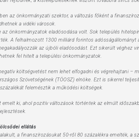
n fejlődnek, a kistelepüléseknek viszont továbbra sincs so
en az önkor­mányzati szektor, a vál­­tozás főként a finanszírozá
dhetnek a vidéki városok.
az önkormányzatok eladósodása volt. Sok település hitelspirá
zték. A felhalmozott 1300 milliárd forintos adósságállományt á
megakadályozzák az újbóli eladósodást. Ezt sikerült véghez vi
etnek fel hitelt a települési önkormányzatok.
 negatív költségvetést nem lehet elfogadni és végrehajtani 
szágos Szövetségének (TÖOSZ) elnöke. Ezt is sikerrel teljesí
 százalékát felemésztik a működési költségek.
emelt ki, ahol pozitív változások történtek az elmúlt időszak
fejlesztések.
ölcsődei ellátás
átalakult, a finanszírozásukat 50-ről 80 százalékra emelték, 