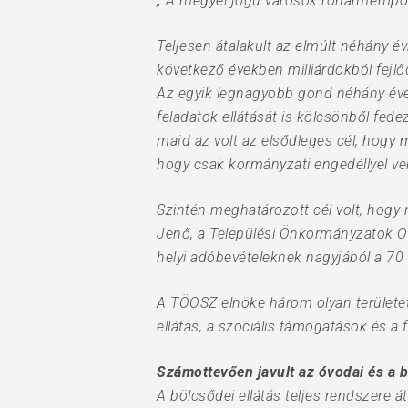
„ A megyei jogú városok rohamtempóba
Teljesen átalakult az elmúlt néhány évb
következő években milliárdokból fejlő
Az egyik legnagyobb gond néhány éve 
feladatok ellátását is kölcsönből fede
majd az volt az elsődleges cél, hogy 
hogy csak kormányzati engedéllyel veh
Hit enter to search or ESC to close
Szintén meghatározott cél volt, hogy
Jenő, a Települési Önkormányzatok Or
helyi adóbevételeknek nagyjából a 70
A TÖOSZ elnöke három olyan területet 
ellátás, a szociális támogatások és a 
Számottevően javult az óvodai és a b
A bölcsődei ellátás teljes rendszere 