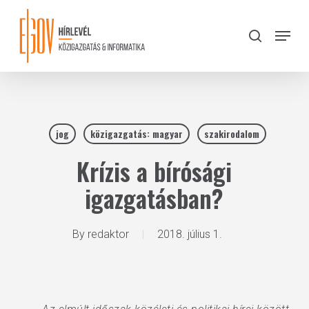
Skip
to
Menu
search
main
Close
content
Menu
jog
közigazgatás: magyar
szakirodalom
Krízis a bírósági
igazgatásban?
By
redaktor
2018. július 1.