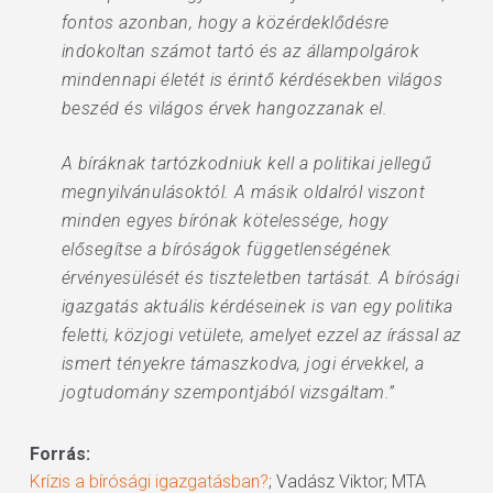
fontos azonban, hogy a közérdeklődésre
indokoltan számot tartó és az állampolgárok
mindennapi életét is érintő kérdésekben világos
beszéd és világos érvek hangozzanak el.
A bíráknak tartózkodniuk kell a politikai jellegű
megnyilvánulásoktól. A másik oldalról viszont
minden egyes bírónak kötelessége, hogy
elősegítse a bíróságok függetlenségének
érvényesülését és tiszteletben tartását. A bírósági
igazgatás aktuális kérdéseinek is van egy politika
feletti, közjogi vetülete, amelyet ezzel az írással az
ismert tényekre támaszkodva, jogi érvekkel, a
jogtudomány szempontjából vizsgáltam.”
Forrás:
Krízis a bírósági igazgatásban?
; Vadász Viktor; MTA