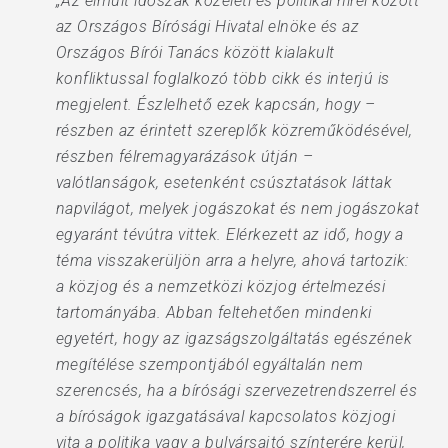
„Az elmúlt időszak közéleti és politikai hírei között
az Országos Bírósági Hivatal elnöke és az
Országos Bírói Tanács között kialakult
konfliktussal foglalkozó több cikk és interjú is
megjelent. Észlelhető ezek kapcsán, hogy –
részben az érintett szereplők közreműködésével,
részben félremagyarázások útján –
valótlanságok, esetenként csúsztatások láttak
napvilágot, melyek jogászokat és nem jogászokat
egyaránt tévútra vittek. Elérkezett az idő, hogy a
téma visszakerüljön arra a helyre, ahová tartozik:
a közjog és a nemzetközi közjog értelmezési
tartományába. Abban feltehetően mindenki
egyetért, hogy az igazságszolgáltatás egészének
megítélése szempontjából egyáltalán nem
szerencsés, ha a bírósági szervezetrendszerrel és
a bíróságok igazgatásával kapcsolatos közjogi
vita a politika vagy a bulvársajtó színterére kerül,