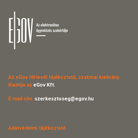
Az eGov Hírlevél tájékoztató, szakmai kiadvány.
Kiadója az
eGov Kft.
E-mail cím:
szerkesztoseg@egov.hu
Adatvédelmi tájékoztató