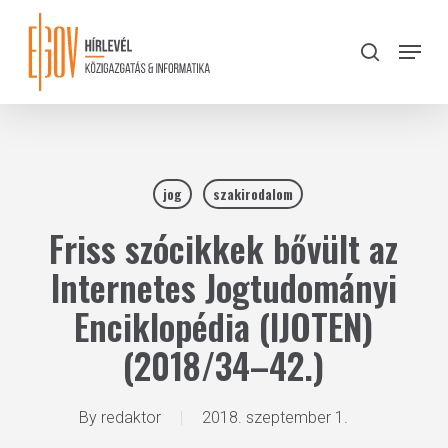
Skip
to
Menu
search
main
Close
content
Menu
jog
szakirodalom
Friss szócikkek bővült az
Internetes Jogtudományi
Enciklopédia (IJOTEN)
(2018/34–42.)
By
redaktor
2018. szeptember 1.