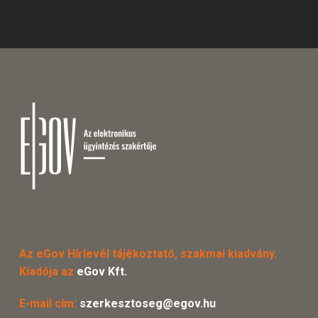
Az eGov Hírlevél tájékoztató, szakmai kiadvány.
Kiadója az
eGov Kft.
E-mail cím:
szerkesztoseg@egov.hu