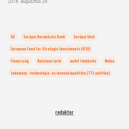
2018. augusztus 29.
5G
Európai Beruházási Bank
Európai Unió
European Fund for Strategic Investments (EFSI)
Finnország
Katainen Jyrki
mobil távközlés
Nokia
tudomány- technológia- és innovációpolitika (TTI-politika)
redaktor