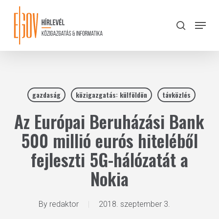
Skip
to
Menu
search
main
Close
content
Menu
gazdaság
közigazgatás: külföldön
távközlés
Az Európai Beruházási Bank
500 millió eurós hiteléből
fejleszti 5G-hálózatát a
Nokia
By
redaktor
2018. szeptember 3.