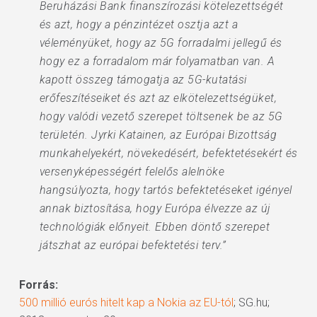
Beruházási Bank finanszírozási kötelezettségét
és azt, hogy a pénzintézet osztja azt a
véleményüket, hogy az 5G forradalmi jellegű és
hogy ez a forradalom már folyamatban van. A
kapott összeg támogatja az 5G-kutatási
erőfeszítéseiket és azt az elkötelezettségüket,
hogy valódi vezető szerepet töltsenek be az 5G
területén. Jyrki Katainen, az Európai Bizottság
munkahelyekért, növekedésért, befektetésekért és
versenyképességért felelős alelnöke
hangsúlyozta, hogy tartós befektetéseket igényel
annak biztosítása, hogy Európa élvezze az új
technológiák előnyeit. Ebben döntő szerepet
játszhat az európai befektetési terv.”
Forrás:
500 millió eurós hitelt kap a Nokia az EU-tól
; SG.hu;