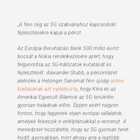
„A finn cég az 5G szabványhoz kapcsolódó
fejlesztésekre kapja a pénzt.
Az Európai Beruházási Bank 500 millió eurót
bocsát a Nokia rendelkezésére azért, hogy
felgyorsítsa az 5G-hálózatok kutatását és
fejlesztését. Alexander Stubb, a pénzintézet
alelnöke a Helsingin Sanomat finn újság
online
kiadásának azt nyilatkozta
, hogy Kína és az
Amerikai Egyesült Államok az 5G területén
gyorsan haladnak előre. Éppen ezért nagyon
fontos, hogy legyenek olyan európai vállalatok,
amelyek felveszik e vetélytársakkal a versenyt. A
menedzser hozzátette, hogy az 5G gyorsan teret
hódít, gyorsabban, mint ahogy arra a legtöbb