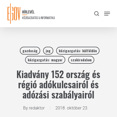
Skip
to
Menu
search
main
Close
content
Menu
gazdaság
jog
közigazgatás: külföldön
közigazgatás: magyar
szakirodalom
Kiadvány 152 ország és
régió adókulcsairól és
adózási szabályairól
By
redaktor
2018. október 23.