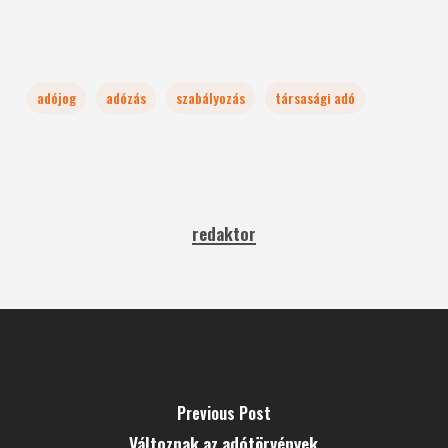
adójog
adózás
szabályozás
társasági adó
redaktor
Previous Post
Változnak az adótörvények