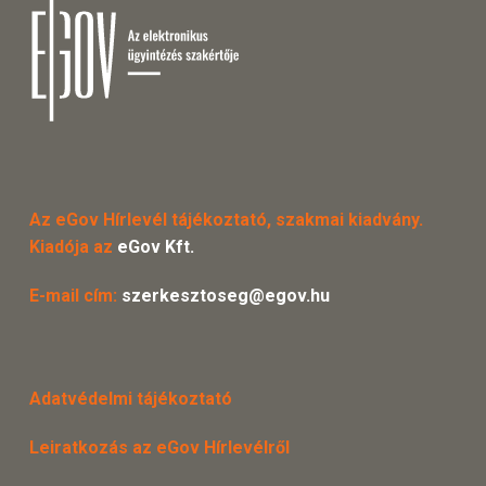
Az eGov Hírlevél tájékoztató, szakmai kiadvány.
Kiadója az
eGov Kft.
E-mail cím:
szerkesztoseg@egov.hu
Adatvédelmi tájékoztató
Leiratkozás az eGov Hírlevélről