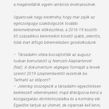
a magánellátók egyéni ambíciói érvényesülnek.
…
Ugyancsak nagy eredmény, hogy már zajlik az
egészségügyi szakdolgozók további
béremelésének előkészítése, a 2016-19 közötti
65 százalékos béremelést követő újabb, jelentős,
több évet átfogó béremelésben gondolkodunk.
– Társadalmi vitára bocsájtották az augusz­
tusban bemutatott új Nemzeti Alaptantervet
(Nat). A dokumentum végleges formáját a tervek
szerint 2019 szeptemberétől vezetnék be.
Tartható az időpont?
– Jelenleg összegezik a társadalmi egyeztetésen
beérkezett véleményeket, majd átdolgozva kerül a
közigazgatási döntéshozatalba és a kormány elé.
Egyelőre tartjuk az ütemet, de olyannak kell lenni,