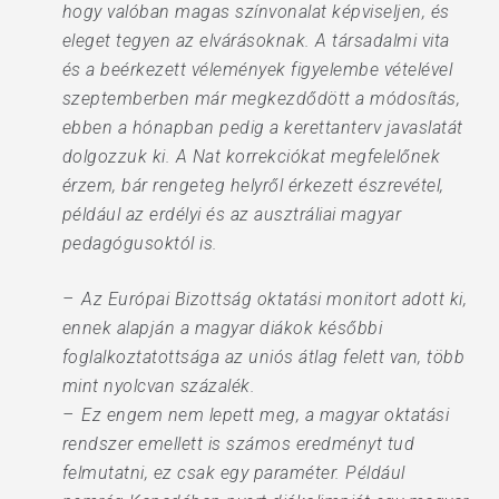
hogy valóban magas színvonalat képviseljen, és
eleget tegyen az elvárásoknak. A társadalmi vita
és a beérkezett vélemények figyelembe vételével
szeptemberben már megkezdődött a módosítás,
ebben a hónapban pedig a kerettanterv javaslatát
dolgozzuk ki. A Nat korrekciókat megfelelőnek
érzem, bár rengeteg helyről érkezett észrevétel,
például az erdélyi és az ausztráliai magyar
pedagógusoktól is.
– Az Európai Bizottság oktatási monitort adott ki,
ennek alapján a magyar diákok későbbi
foglalkoztatottsága az uniós átlag felett van, több
mint nyolcvan százalék.
– Ez engem nem lepett meg, a magyar oktatási
rendszer emellett is számos eredményt tud
felmutatni, ez csak egy paraméter. Pél­dául