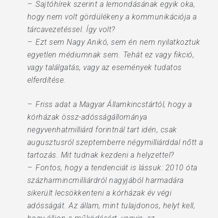
– Sajtóhírek szerint a lemondásának egyik oka,
hogy nem volt gördülékeny a kommunikációja a
tárcavezetéssel. Így volt?
– Ezt sem Nagy Anikó, sem én nem nyilatkoztuk
egyetlen médiumnak sem. Tehát ez vagy fikció,
vagy találgatás, vagy az események tudatos
elferdítése.
– Friss adat a Magyar Államkincstártól, hogy a
kórházak össz-adósságállománya
negyvenhatmilliárd forintnál tart idén, csak
augusztusról szeptemberre négymil­liárddal nőtt a
tartozás. Mit tudnak kezdeni a helyzettel?
– Fontos, hogy a tendenciát is lássuk: 2010 óta
százharmincmilliárdról nagyjából harmadára
sikerült lecsökkenteni a kórházak év végi
adósságát. Az állam, mint tulajdonos, helyt kell,