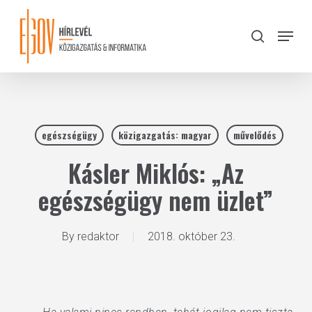
Skip
to
Menu
search
main
Close
content
Menu
egészségügy
közigazgatás: magyar
művelődés
Kásler Miklós: „Az
egészségügy nem üzlet”
By
redaktor
2018. október 23.