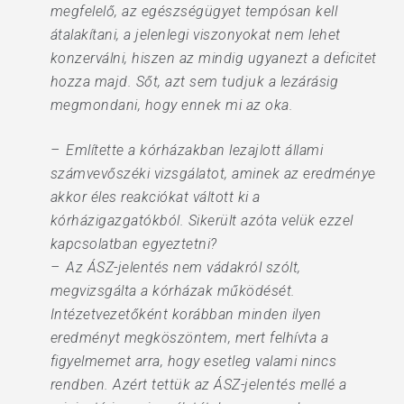
megfelelő, az egészségügyet tempósan kell
átalakítani, a jelenlegi viszonyokat nem lehet
konzerválni, hiszen az mindig ugyanezt a deficitet
hozza majd. Sőt, azt sem tudjuk a lezárásig
megmondani, hogy ennek mi az oka.
– Említette a kórházakban lezajlott állami
számvevőszéki vizsgálatot, aminek az eredménye
akkor éles reakciókat váltott ki a
kórházigazgatókból. Sikerült azóta velük ezzel
kapcsolatban egyeztetni?
– Az ÁSZ-jelentés nem vádakról szólt,
megvizsgálta a kórházak működését.
Intézetvezetőként korábban minden ilyen
eredményt megköszöntem, mert felhívta a
figyelmemet arra, hogy esetleg valami nincs
rendben. Azért tettük az ÁSZ-jelentés mellé a