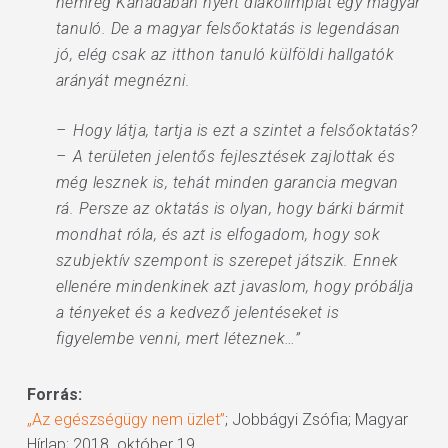
nemrég Kanadában nyert diákolimpiát egy magyar
tanuló. De a magyar felsőoktatás is legendásan
jó, elég csak az itthon tanuló külföldi hallgatók
arányát megnézni.
– Hogy látja, tartja is ezt a szintet a felsőoktatás?
– A területen jelentős fejlesztések zajlottak és
még lesznek is, tehát minden garancia megvan
rá. Persze az oktatás is olyan, hogy bárki bármit
mondhat róla, és azt is elfogadom, hogy sok
szubjektív szempont is szerepet játszik. Ennek
ellenére mindenkinek azt javaslom, hogy próbálja
a tényeket és a kedvező jelentéseket is
figyelembe venni, mert léteznek…”
Forrás:
„Az egészségügy nem üzlet”
; Jobbágyi Zsófia; Magyar
Hírlap; 2018. október 19.