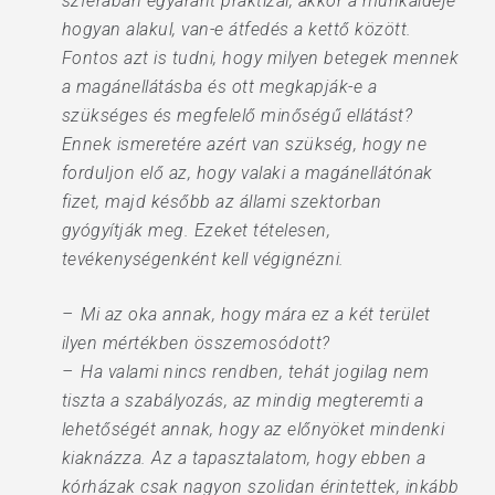
szférában egyaránt praktizál, akkor a munkaideje
hogyan alakul, van-e átfedés a kettő között.
Fontos azt is tudni, hogy milyen betegek mennek
a magánellátásba és ott megkapják-e a
szükséges és megfelelő minőségű ellátást?
Ennek ismeretére azért van szükség, hogy ne
forduljon elő az, hogy valaki a magánellátónak
fizet, majd később az állami szektorban
gyógyítják meg. Ezeket tételesen,
tevékenységenként kell végignézni.
– Mi az oka annak, hogy mára ez a két terület
ilyen mértékben összemosódott?
– Ha valami nincs rendben, tehát jogilag nem
tiszta a szabályozás, az mindig megteremti a
lehetőségét annak, hogy az előnyöket mindenki
kiaknázza. Az a tapasztalatom, hogy ebben a
kórházak csak nagyon szolidan érintettek, inkább