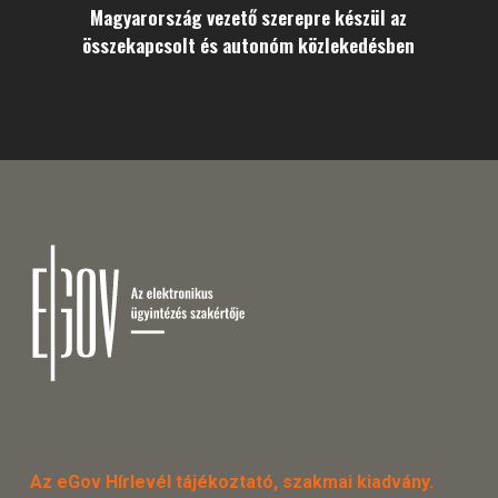
Magyarország vezető szerepre készül az
összekapcsolt és autonóm közlekedésben
Az eGov Hírlevél tájékoztató, szakmai kiadvány.