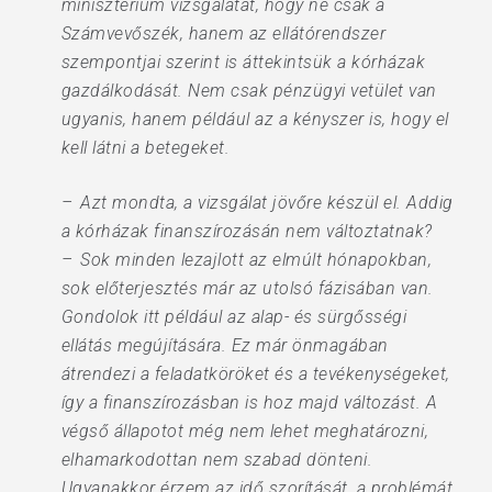
minisztérium vizsgálatát, hogy ne csak a
Számvevőszék, hanem az ellátórendszer
szempontjai szerint is áttekintsük a kórházak
gazdálkodását. Nem csak pénzügyi vetület van
ugyanis, hanem például az a kényszer is, hogy el
kell látni a betegeket.
– Azt mondta, a vizsgálat jövőre készül el. Addig
a kórházak finanszírozásán nem változtatnak?
– Sok minden lezajlott az elmúlt hónapokban,
sok előterjesztés már az utolsó fázisában van.
Gondolok itt például az alap- és sürgősségi
ellátás megújítására. Ez már önmagában
átrendezi a feladatköröket és a tevékenységeket,
így a finanszírozásban is hoz majd változást. A
végső állapotot még nem lehet meghatározni,
elhamarkodottan nem szabad dönteni.
Ugyanakkor érzem az idő szorítását, a problémát