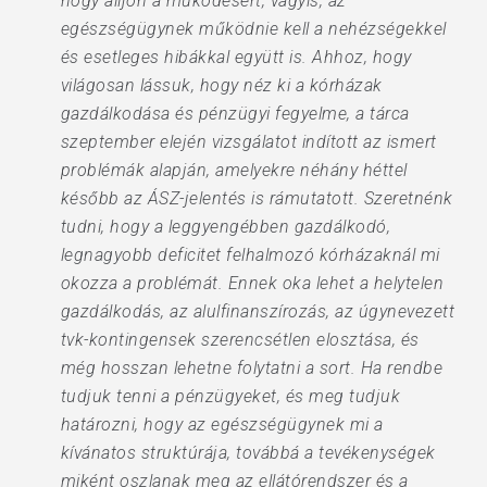
hogy álljon a működésért, vagyis, az
egészségügynek működnie kell a nehézségekkel
és esetleges hibákkal együtt is. Ahhoz, hogy
világosan lássuk, hogy néz ki a kórházak
gazdálkodása és pénzügyi fegyelme, a tárca
szeptember elején vizsgálatot indított az ismert
problémák alapján, amelyekre néhány héttel
később az ÁSZ-jelentés is rámutatott. Szeretnénk
tudni, hogy a leggyengébben gazdálkodó,
legnagyobb deficitet felhalmozó kórházaknál mi
okozza a problémát. Ennek oka lehet a helytelen
gazdálkodás, az alulfinanszírozás, az úgynevezett
tvk-kontingensek szerencsétlen elosztása, és
még hosszan lehetne folytatni a sort. Ha rendbe
tudjuk tenni a pénzügyeket, és meg tudjuk
határozni, hogy az egészségügynek mi a
kívánatos struktúrája, továbbá a tevékenységek
miként oszlanak meg az ellátórendszer és a