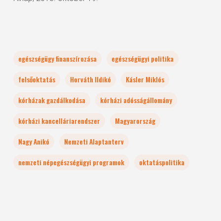
egészségügy finanszírozása
egészségügyi politika
felsőoktatás
Horváth Ildikó
Kásler Miklós
kórházak gazdálkodása
kórházi adósságállomány
kórházi kancelláriarendszer
Magyarország
Nagy Anikó
Nemzeti Alaptanterv
nemzeti népegészségügyi programok
oktatáspolitika