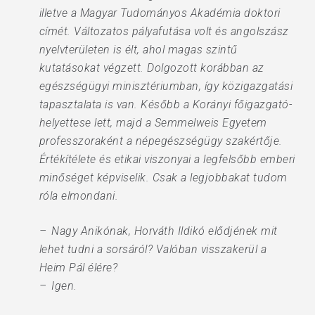
illetve a Magyar Tudományos Akadémia doktori
címét. Változatos pályafutása volt és angolszász
nyelvterületen is élt, ahol magas szintű
kutatásokat végzett. Dolgozott korábban az
egészségügyi miniszté­riumban, így közigazgatási
tapasztalata is van. Később a Korányi főigazgató-
helyettese lett, majd a Semmelweis Egyetem
professzoraként a népegészségügy szakértője.
Értékítélete és etikai viszonyai a legfelsőbb emberi
minőséget képviselik. Csak a legjobbakat tudom
róla elmondani.
– Nagy Anikónak, Horváth Ildikó elődjének mit
lehet tudni a sorsáról? Valóban visszakerül a
Heim Pál élére?
– Igen.