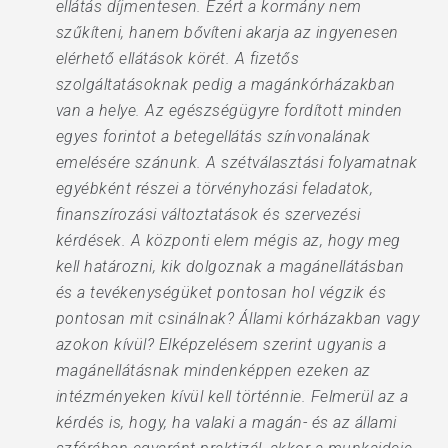
ellátás díjmentesen. Ezért a kormány nem
szűkíteni, hanem bővíteni akarja az ingyenesen
elérhető ellátások körét. A fizetős
szolgáltatásoknak pedig a magánkórházakban
van a helye. Az egészségügyre fordított minden
egyes forintot a betegellátás színvonalának
emelésére szánunk. A szétválasztási folyamatnak
egyébként részei a törvényhozási feladatok,
finanszírozási változtatások és szervezési
kérdések. A központi elem mégis az, hogy meg
kell határozni, kik dolgoznak a magánellátásban
és a tevékenységüket pontosan hol végzik és
pontosan mit csinálnak? Állami kórházakban vagy
azokon kívül? Elképzelésem szerint ugyanis a
magánellátásnak mindenképpen ezeken az
intézményeken kívül kell történnie. Felmerül az a
kérdés is, hogy, ha valaki a magán- és az állami