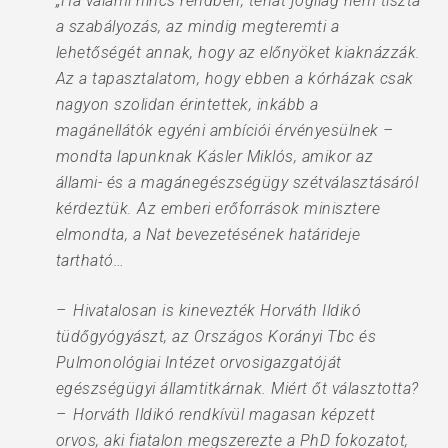
„Ha valami nincs rendben, tehát jogilag nem tiszta
a szabályozás, az mindig megteremti a
lehetőségét annak, hogy az előnyöket kiaknázzák.
Az a tapasztalatom, hogy ebben a kórházak csak
nagyon szolidan érintettek, inkább a
magánellátók egyéni ambíciói érvényesülnek –
mondta lapunknak Kásler Miklós, amikor az
állami- és a magánegészségügy szétválasztásáról
kérdeztük. Az emberi erőforrások minisztere
elmondta, a Nat bevezetésének határideje
tartható…
– Hivatalosan is kinevezték Horváth Ildikó
tüdőgyógyászt, az Országos Korányi Tbc és
Pulmonológiai Intézet orvosigazgatóját
egészségügyi államtitkárnak. Miért őt választotta?
– Horváth Ildikó rendkívül magasan képzett
orvos, aki fiatalon megszerezte a PhD fokozatot,