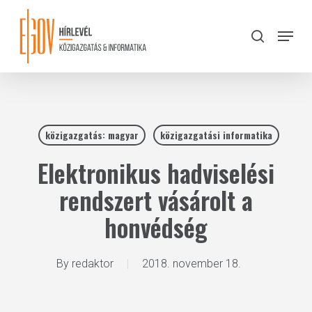
Skip
to
Menu
search
main
Close
content
Menu
közigazgatás: magyar
közigazgatási informatika
Elektronikus hadviselési
rendszert vásárolt a
honvédség
By
redaktor
2018. november 18.