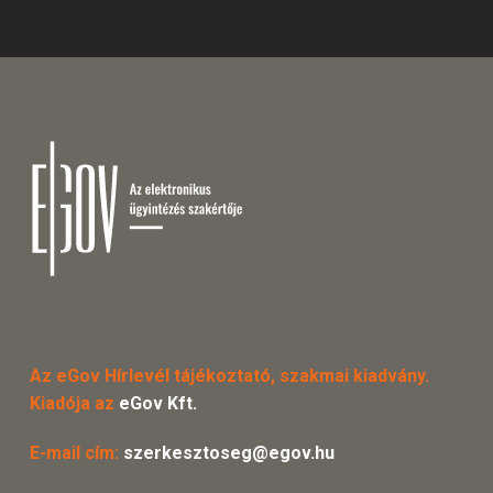
Az eGov Hírlevél tájékoztató, szakmai kiadvány.
Kiadója az
eGov Kft.
E-mail cím:
szerkesztoseg@egov.hu