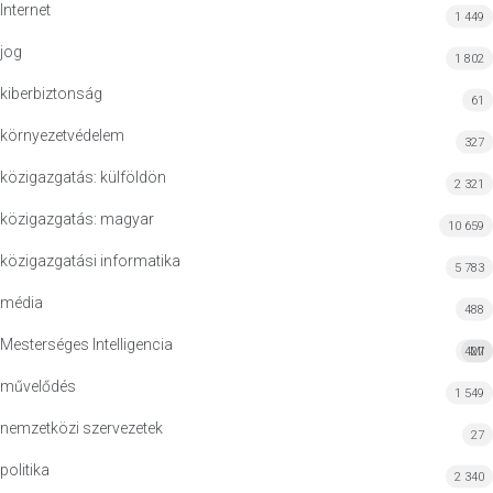
Internet
1 449
jog
1 802
kiberbiztonság
61
környezetvédelem
327
közigazgatás: külföldön
2 321
közigazgatás: magyar
10 659
közigazgatási informatika
5 783
média
488
Mesterséges Intelligencia
427
MI
művelődés
1 549
nemzetközi szervezetek
27
politika
2 340