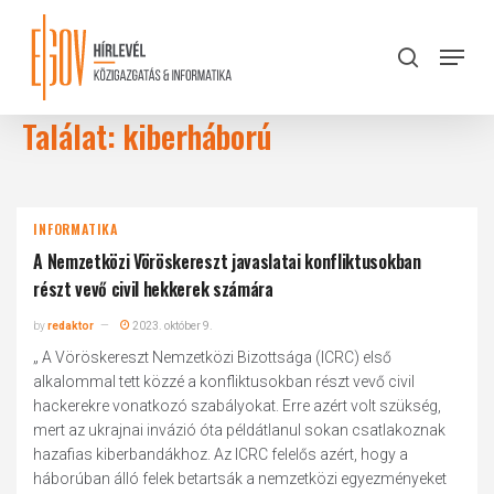
Skip
to
Menu
search
main
Close
content
Menu
Találat: kiberháború
INFORMATIKA
A Nemzetközi Vöröskereszt javaslatai konfliktusokban
részt vevő civil hekkerek számára
by
redaktor
2023. október 9.
„ A Vöröskereszt Nemzetközi Bizottsága (ICRC) első
alkalommal tett közzé a konfliktusokban részt vevő civil
hackerekre vonatkozó szabályokat. Erre azért volt szükség,
mert az ukrajnai invázió óta példátlanul sokan csatlakoznak
hazafias kiberbandákhoz. Az ICRC felelős azért, hogy a
háborúban álló felek betartsák a nemzetközi egyezményeket