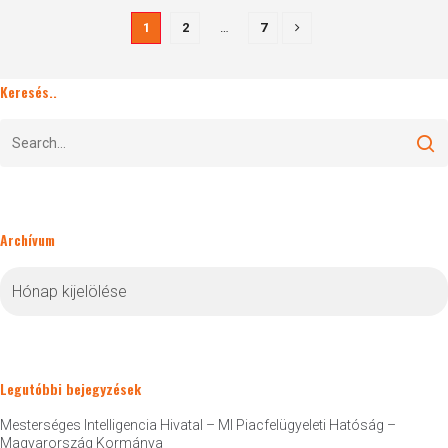
1
2
…
7
Keresés..
Archívum
Archívum
Legutóbbi bejegyzések
Mesterséges Intelligencia Hivatal – MI Piacfelügyeleti Hatóság –
Magyarország Kormánya