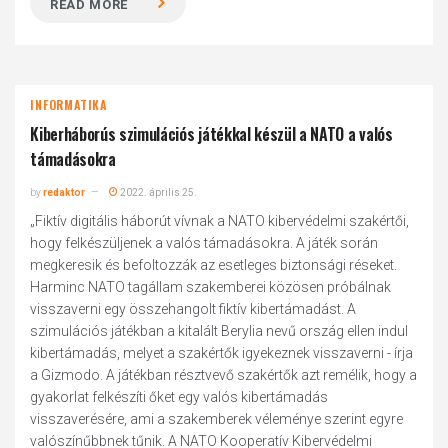
READ MORE
INFORMATIKA
Kiberháborús szimulációs játékkal készül a NATO a valós
támadásokra
by
redaktor
2022. április 25.
„Fiktív digitális háborút vívnak a NATO kibervédelmi szakértői,
hogy felkészüljenek a valós támadásokra. A játék során
megkeresik és befoltozzák az esetleges biztonsági réseket.
Harminc NATO tagállam szakemberei közösen próbálnak
visszaverni egy összehangolt fiktív kibertámadást. A
szimulációs játékban a kitalált Berylia nevű ország ellen indul
kibertámadás, melyet a szakértők igyekeznek visszaverni - írja
a Gizmodo. A játékban résztvevő szakértők azt remélik, hogy a
gyakorlat felkészíti őket egy valós kibertámadás
visszaverésére, ami a szakemberek véleménye szerint egyre
valószínűbbnek tűnik. A NATO Kooperatív Kibervédelmi