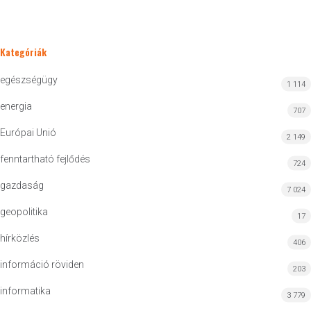
Kategóriák
egészségügy
1 114
energia
707
Európai Unió
2 149
fenntartható fejlődés
724
gazdaság
7 024
geopolitika
17
hírközlés
406
információ röviden
203
informatika
3 779