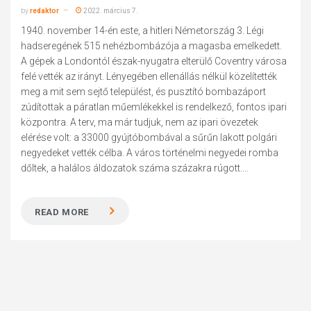
by
redaktor
2022. március 7.
1940. november 14-én este, a hitleri Németország 3. Légi
hadseregének 515 nehézbombázója a magasba emelkedett.
A gépek a Londontól észak-nyugatra elterülő Coventry városa
felé vették az irányt. Lényegében ellenállás nélkül közelítették
meg a mit sem sejtő települést, és pusztító bombazáport
zúdítottak a páratlan műemlékekkel is rendelkező, fontos ipari
központra. A terv, ma már tudjuk, nem az ipari övezetek
elérése volt: a 33000 gyújtóbombával a sűrűn lakott polgári
negyedeket vették célba. A város történelmi negyedei romba
dőltek, a halálos áldozatok száma százakra rúgott....
READ MORE