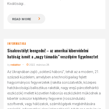
Kiválósági...
READ MORE
INFORMATIKA
Sisakrostélyt leengedni! – az amerikai kibervédelmi
hatóság ismét a „nagy támadás” veszélyére figyelmeztet
by
redaktor
2022. március 28.
Az Ukrajnában zajló „sokterű háború”, tehát az a modern, 21.
századi küzdelem, amelyben a technológiailag fejlett
hagyományos fegyverzetek (rakéta sorozatvetők, közepes
hatótávolságú ballisztikus rakéták, nagy erejű páncélelhárító
eszközök) mellett közvetlen háborús eszközként működnek a
kibertér sokszor képlékeny fegyverei (rosszindulatú
szoftverek, vagy hálózatok, számítógépek megbénítására