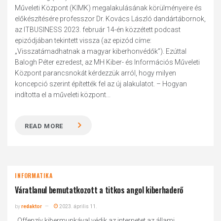
Műveleti Központ (KIMK) megalakulásának körülményeire és
előkészítésére professzor Dr. Kovács László dandártábornok,
az ITBUSINESS 2023. február 14-én közzétett podcast
epizódjában tekintett vissza (az epizód címe:
„Visszatámadhatnak a magyar kiberhonvédők”). Ezúttal
Balogh Péter ezredest, az MH Kiber- és Információs Műveleti
Központ parancsnokát kérdezzük arról, hogy milyen
koncepció szerint építették fel az új alakulatot. – Hogyan
indította el a műveleti központ...
READ MORE
INFORMATIKA
Váratlanul bemutatkozott a titkos angol kiberhaderő
by
redaktor
2023. április 11.
„Offenzív kibermunkával védik az internetet az állami