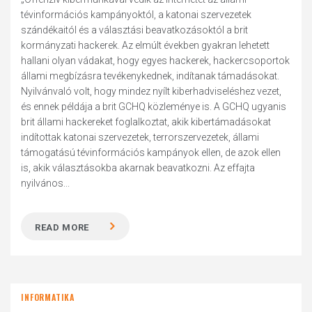
tévinformációs kampányoktól, a katonai szervezetek
szándékaitól és a választási beavatkozásoktól a brit
kormányzati hackerek. Az elmúlt években gyakran lehetett
hallani olyan vádakat, hogy egyes hackerek, hackercsoportok
állami megbízásra tevékenykednek, indítanak támadásokat.
Nyilvánvaló volt, hogy mindez nyílt kiberhadviseléshez vezet,
és ennek példája a brit GCHQ közleménye is. A GCHQ ugyanis
brit állami hackereket foglalkoztat, akik kibertámadásokat
indítottak katonai szervezetek, terrorszervezetek, állami
támogatású tévinformációs kampányok ellen, de azok ellen
is, akik választásokba akarnak beavatkozni. Az effajta
nyilvános...
READ MORE
INFORMATIKA