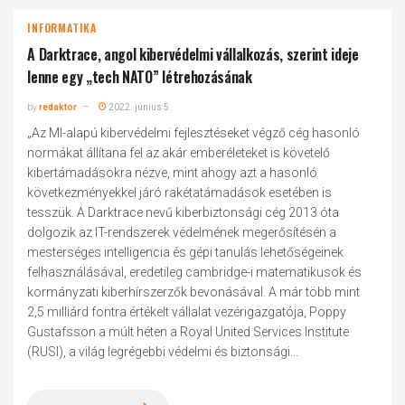
INFORMATIKA
A Darktrace, angol kibervédelmi vállalkozás, szerint ideje
lenne egy „tech NATO” létrehozásának
by
redaktor
2022. június 5.
„Az MI-alapú kibervédelmi fejlesztéseket végző cég hasonló
normákat állítana fel az akár emberéleteket is követelő
kibertámadásokra nézve, mint ahogy azt a hasonló
következményekkel járó rakétatámadások esetében is
tesszük. A Darktrace nevű kiberbiztonsági cég 2013 óta
dolgozik az IT-rendszerek védelmének megerősítésén a
mesterséges intelligencia és gépi tanulás lehetőségeinek
felhasználásával, eredetileg cambridge-i matematikusok és
kormányzati kiberhírszerzők bevonásával. A már több mint
2,5 milliárd fontra értékelt vállalat vezérigazgatója, Poppy
Gustafsson a múlt héten a Royal United Services Institute
(RUSI), a világ legrégebbi védelmi és biztonsági...