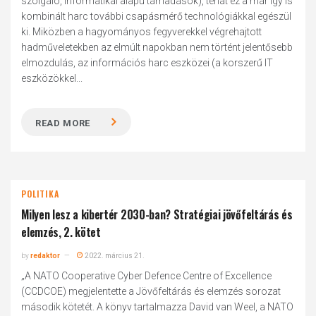
szolgáló, informatikai alapú támadások), tehát ez a már így is
kombinált harc további csapásmérő technológiákkal egészül
ki. Miközben a hagyományos fegyverekkel végrehajtott
hadműveletekben az elmúlt napokban nem történt jelentősebb
elmozdulás, az információs harc eszközei (a korszerű IT
eszközökkel...
READ MORE
POLITIKA
Milyen lesz a kibertér 2030-ban? Stratégiai jövőfeltárás és
elemzés, 2. kötet
by
redaktor
2022. március 21.
„A NATO Cooperative Cyber Defence Centre of Excellence
(CCDCOE) megjelentette a Jövőfeltárás és elemzés sorozat
második kötetét. A könyv tartalmazza David van Weel, a NATO