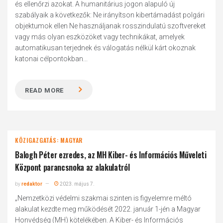
és ellenőrzi azokat. A humanitárius jogon alapuló új
szabályaik a következők: Ne irányítson kibertámadást polgári
objektumok ellen Ne használjanak rosszindulatú szoftvereket
vagy más olyan eszközöket vagy technikákat, amelyek
automatikusan terjednek és válogatás nélkül kárt okoznak
katonai célpontokban...
READ MORE
KÖZIGAZGATÁS: MAGYAR
Balogh Péter ezredes, az MH Kiber- és Információs Műveleti
Központ parancsnoka az alakulatról
by
redaktor
2023. május 7.
„Nemzetközi védelmi szakmai szinten is figyelemre méltó
alakulat kezdte meg működését 2022. január 1-jén a Magyar
Honvédség (MH) kötelékében. A Kiber- és Információs