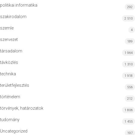
politikai informatika
292
szakirodalom
2 510
szemle
4
szervezet
189
társadalom
1 964
távközlés
1 310
technika
1 918
területfejlesztés
556
történelem
212
törvények, határozatok
1 806
tudomány
1 455
Uncategorized
197