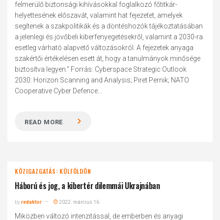
felmerülő biztonsági kihívásokkal foglalkozó főtitkár-
helyettesének előszavát, valamint hat fejezetet, amelyek
segítenek a szakpolitikák és a döntéshozók tájékoztatásában
a jelenlegi és jövőbeli kiberfenyegetésekről, valamint a 2030-ra
esetleg várható alapvető változásokról. A fejezetek anyaga
szakértői értékelésen esett át, hogy a tanulmányok minősége
biztosítva legyen.” Forrás: Cyberspace Strategic Outlook
2030: Horizon Scanning and Analysis; Piret Pernik; NATO
Cooperative Cyber Defence...
READ MORE
KÖZIGAZGATÁS: KÜLFÖLDÖN
Háború és jog, a kibertér dilemmái Ukrajnában
by
redaktor
2022. március 16.
Miközben változó intenzitással, de emberben és anyagi