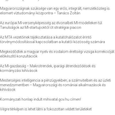
Magyarországnak szüksége van egy erős, integrált, nemzetközileg is
elismert víztudományi központra – Tanács Zoltán
Az európai MI-versenyképesség az élvonalbeli MI-modelleken túl.
Tanulságok az MI-startupoktól öt stratégiai piacon
Az MTA vezetőinek tájékoztatása a kutatóhálózatot érintő
törvénymódosítással kapcsolatban a kutatói közösség számára
Megkezdődtek a magyar nyelv és irodalom érettségi vizsga korrekcióját
előkészítő konzultációk
Az MI-gazdaság – Makrotrendek, iparági átrendeződések és
kormányzási kihívások
Mesterséges intelligencia a pénzügyekben, a számvitelben és az üzleti
menedzsmentben – Magyarországi és romániai alkalmazások és
kihívások
Kormányzati honlap indult mihivatal.gov.hu címen!
Végre térképen is lehet látni a fokozottan védett területeket