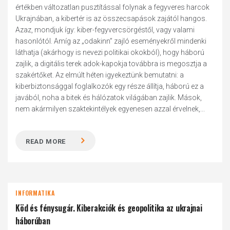
értékben változatlan pusztítással folynak a fegyveres harcok
Ukrajnában, a kibertér is az összecsapások zajától hangos.
Azaz, mondjuk így: kiber-fegyvercsörgéstől, vagy valami
hasonlótól. Amíg az „odakinn” zajló eseményekről mindenki
láthatja (akárhogy is nevezi politikai okokból), hogy háború
zajlik, a digitális terek adok-kapokja továbbra is megosztja a
szakértőket. Az elmúlt héten igyekeztünk bemutatni: a
kiberbiztonsággal foglalkozók egy része állítja, háború ez a
javából, noha a bitek és hálózatok világában zajlik. Mások,
nem akármilyen szaktekintélyek egyenesen azzal érvelnek,...
READ MORE
INFORMATIKA
Köd és fénysugár. Kiberakciók és geopolitika az ukrajnai
háborúban