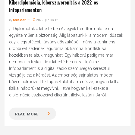
Kiberdiplomácia, kiberszuverenitás a 2022-es
Infoparlamenten
by
redaktor
2022. június 12.
„...Diplomaták a kibertérben Az egyik trendformáló téma
egyértelműen a biztonság. Alig lábaltunk ki a modern időszak
egyik legsötétebb járványidőszakából, máris a kontinens
utóbbi évtizedeinek legdrámaibb katonai konfliktusa
közelében találtuk magunkat. Egy háború pedig ma már
nemcsak a fizikai, de a kibertérben is zajlik, és az
Infoparlament is a digitalizáció szemüvegén keresztül
vizsgálja ezt a kérdést. Az emberiség sajnálatos módon
bőven halmozott fel tapasztalatot arra nézve, hogyan kell a
fizikai háborúkat megvívni, illetve hogyan kell ezeket a
diplomácia eszközeivel elkerülni, illetve lezárni. Arról...
READ MORE