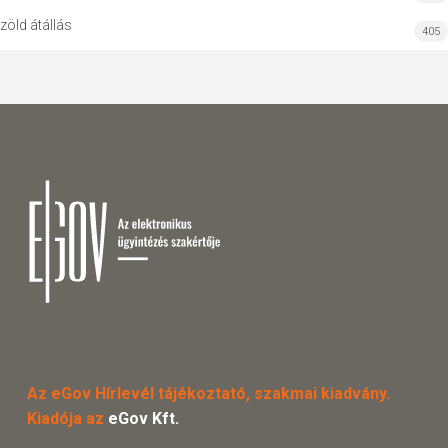
zöld átállás
405
Az eGov Hírlevél tájékoztató, szakmai kiadvány.
Kiadója az
eGov Kft.