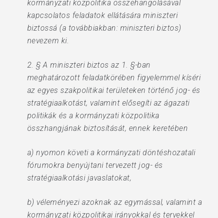
kormányzati közpolitika összehangolásával
kapcsolatos feladatok ellátására miniszteri
biztossá (a továbbiakban: miniszteri biztos)
nevezem ki.
2. § A miniszteri biztos az 1. §-ban
meghatározott feladatkörében figyelemmel kíséri
az egyes szakpolitikai területeken történő jog- és
stratégiaalkotást, valamint elősegíti az ágazati
politikák és a kormányzati közpolitika
összhangjának biztosítását, ennek keretében
a) nyomon követi a kormányzati döntéshozatali
fórumokra benyújtani tervezett jog- és
stratégiaalkotási javaslatokat,
b) véleményezi azoknak az egymással, valamint a
kormányzati közpolitikai irányokkal és tervekkel