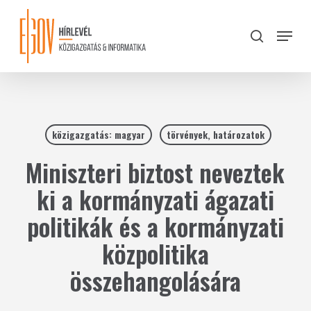
Skip
to
Menu
search
main
Close
content
Menu
közigazgatás: magyar
törvények, határozatok
Miniszteri biztost neveztek
ki a kormányzati ágazati
politikák és a kormányzati
közpolitika
összehangolására