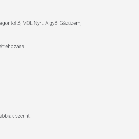
agontöltő, MOL Nyrt. Algyői Gázüzem,
 létrehozása
bbiak szerint: