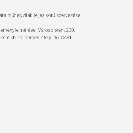
ára műhelyviták teljes körű szervezése.
véleményfelmérése. Városonként 200,
ént kb. 40 perces interjúidő, CAPI