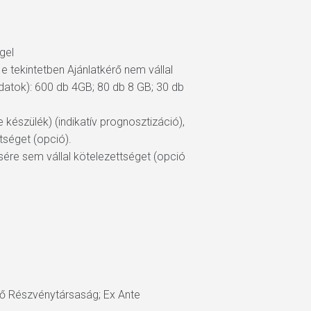
gel
 tekintetben Ajánlatkérő nem vállal
datok): 600 db 4GB; 80 db 8 GB; 30 db
készülék) (indikatív prognosztizáció),
tséget (opció).
ére sem vállal kötelezettséget (opció
dő Részvénytársaság; Ex Ante