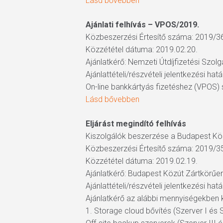
Lásd bővebben
Ajánlati felhívás – VPOS/2019.
Közbeszerzési Értesítő száma: 2019/3
Közzététel dátuma: 2019.02.20.
Ajánlatkérő: Nemzeti Útdíjfizetési Sz
Ajánlattételi/részvételi jelentkezési hat
On-line bankkártyás fizetéshez (VPOS) 
Lásd bővebben
Eljárást megindító felhívás
Kiszolgálók beszerzése a Budapest Kö
Közbeszerzési Értesítő száma: 2019/3
Közzététel dátuma: 2019.02.19.
Ajánlatkérő: Budapest Közút Zártkörű
Ajánlattételi/részvételi jelentkezési hat
Ajánlatkérő az alábbi mennyiségekben k
1. Storage cloud bővítés (Szerver I és S