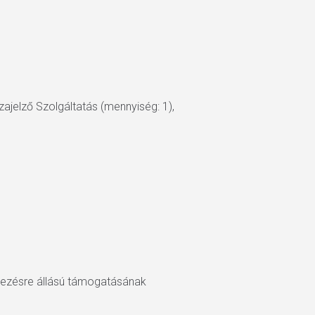
ajelző Szolgáltatás (mennyiség: 1),
lkezésre állású támogatásának