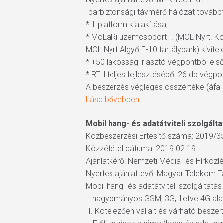
Iparbiztonsági távmérő hálózat tovább
* 1 platform kialakítása,
* MoLaRi üzemcsoport I. (MOL Nyrt. Ko
MOL Nyrt Algyő E-10 tartálypark) kivitel
* +50 lakossági riasztó végpontból első
* RTH teljes fejlesztéséből 26 db végpo
A beszerzés végleges összértéke (áfa n
Lásd bővebben
Mobil hang- és adatátviteli szolgálta
Közbeszerzési Értesítő száma: 2019/3
Közzététel dátuma: 2019.02.19.
Ajánlatkérő: Nemzeti Média- és Hírközl
Nyertes ajánlattevő: Magyar Telekom 
Mobil hang- és adatátviteli szolgáltatá
I. hagyományos GSM, 3G, illetve 4G ala
II. Kötelezően vállalt és várható besz