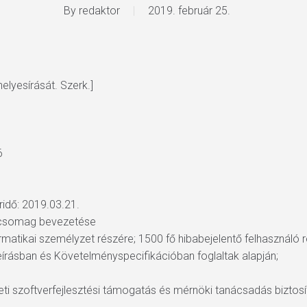
By
redaktor
2019. február 25.
elyesírását. Szerk.]
6
áridő: 2019.03.21.
mcsomag bevezetése
rmatikai személyzet részére; 1500 fő hibabejelentő felhasználó 
írásban és Követelményspecifikációban foglaltak alapján;
ti szoftverfejlesztési támogatás és mérnöki tanácsadás biztosí