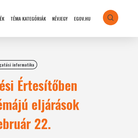
ÉK
TÉMA KATEGÓRIÁK
NÉVJEGY
EGOV.HU
search
gatási informatika
ési Értesítőben
émájú eljárások
ebruár 22.