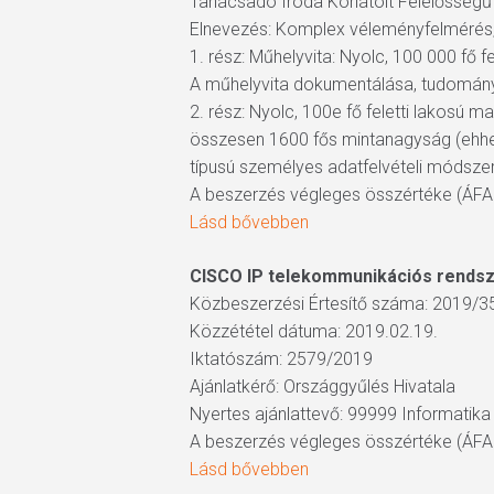
Tanácsadó Iroda Korlátolt Felelősségű
Elnevezés: Komplex véleményfelmérés, 
1. rész: Műhelyvita: Nyolc, 100 000 fő
A műhelyvita dokumentálása, tudomány
2. rész: Nyolc, 100e fő feletti lakosú
összesen 1600 fős mintanagyság (ehhez 
típusú személyes adatfelvételi módszer
A beszerzés végleges összértéke (ÁFA n
Lásd bővebben
CISCO IP telekommunikációs rends
Közbeszerzési Értesítő száma: 2019/3
Közzététel dátuma: 2019.02.19.
Iktatószám: 2579/2019
Ajánlatkérő: Országgyűlés Hivatala
Nyertes ajánlattevő: 99999 Informatika
A beszerzés végleges összértéke (ÁFA n
Lásd bővebben