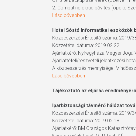
Off-site backup szerverek (Szerver III és
2. Computing cloud bővítés (opció, Szer
Lásd bővebben
Hotel Sóstó Informatikai eszközök
Közbeszerzési Értesítő száma: 2019/3
Közzététel dátuma: 2019.02.22.
Ajánlatkérő: Nyíregyháza Megyei Jogú 
Ajánlattételi/részvételi jelentkezési hat
A közbeszerzés mennyisége: Mindössz
Lásd bővebben
Tájékoztató az eljárás eredményérő
Iparbiztonsági távmérő hálózat tov
Közbeszerzési Értesítő száma: 2019/3
Közzététel dátuma: 2019.02.18.
Ajánlatkérő: BM Országos Katasztrófa
Nyertes ajánlattevő: MLR Tech Kft.