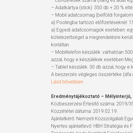
– Előfizetések száma (hang és adat egy
– Adatkártya (stick): 350 db + 20 % elt
– Mobil adatcsomag (belföldi forgalom
a) Poolingba tartozó előfizetéseknél: 
a) Egyedi adatcsomagok esetében: egye
kötelezettséget a megrendelésre kerülő
korlátlan.
– Mobiltelefon készülék: várhatóan 500
azzal, hogy e készülékek esetében Meg
– Tablet készülék: 30 db azzal, hogy 
A beszerzés végleges összértéke (áfa n
Lásd bővebben
Eredménytájékoztató – Mélyinterjú,
Közbeszerzési Értesítő száma: 2019/3
Közzététel dátuma: 2019.02.19.
Ajánlatkérő: Nemzeti Közszolgálati Eg
Nyertes ajánlattevő: HBH Stratégia és 