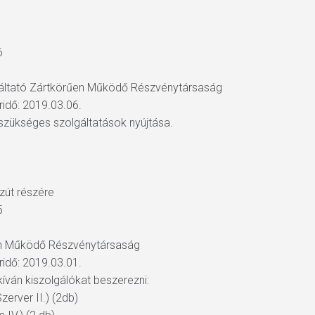
6
olgáltató Zártkörűen Működő Részvénytársaság
áridő: 2019.03.06.
szükséges szolgáltatások nyújtása.
zút részére
5
en Működő Részvénytársaság
áridő: 2019.03.01.
íván kiszolgálókat beszerezni:
zerver II.) (2db)