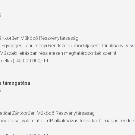
5
 Zártkörűen Működő Részvénytársaság
n Egységes Tanulmányi Rendszer új moduljaként Tanulmányi Vissz
Műszaki leírásban részletesen meghatározottak szerint.
élkül): 45.000.000,- Ft
s támogatása
6
rmatikai Zártkörűen Működő Részvénytársaság
mogatása, valamint a TrIP alkalmazás teljes körű, magas rende