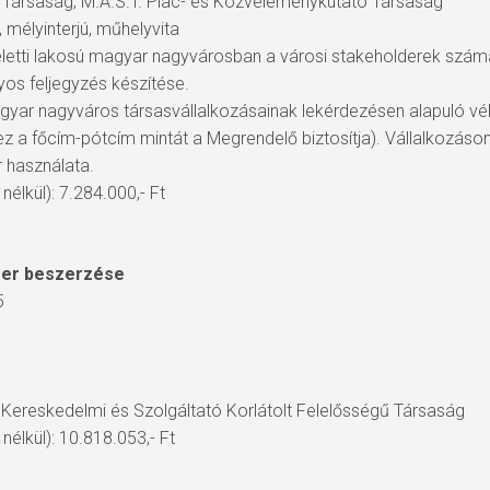
 Társaság; M.Á.S.T. Piac- és Közvéleménykutató Társaság
mélyinterjú, műhelyvita
 feletti lakosú magyar nagyvárosban a városi stakeholderek szám
os feljegyzés készítése.
 magyar nagyváros társasvállalkozásainak lekérdezésen alapuló 
a főcím-pótcím mintát a Megrendelő biztosítja). Vállalkozásonk
 használata.
élkül): 7.284.000,- Ft
zer beszerzése
5
 Kereskedelmi és Szolgáltató Korlátolt Felelősségű Társaság
élkül): 10.818.053,- Ft