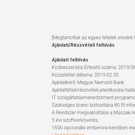
[Megtartottuk az egyes tételek eredeti h
Ajánlati/Részvételi felhívás
Ajánlati felhívás
Közbeszerzési Értesítő száma: 2019/3
Közzététel dátuma: 2019.02.20.
Ajánlatkérő: Magyar Nemzeti Bank
Ajánlattételi/részvételi jelentkezési hat
IT szolgáltatásmenedzsment progra
Szükséges licenc biztosítása 80 fő info
A Rendszer megvalósítása a Műszaki le
5 évi szoftverkövetés;
Hit enter to search or ESC to close
1600 opcionális emberóra keretben ese