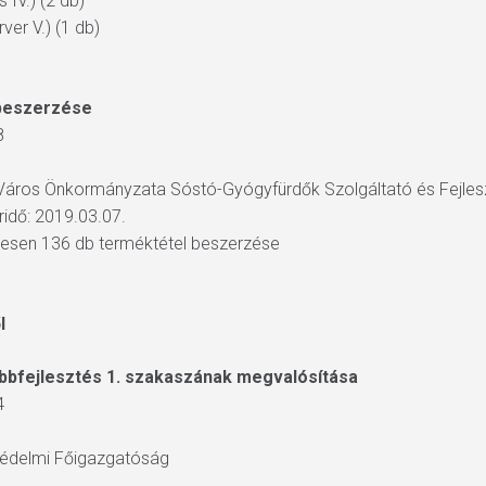
 IV.) (2 db)
ver V.) (1 db)
 beszerzése
8
Város Önkormányzata Sóstó-Gyógyfürdők Szolgáltató és Fejlesz
áridő: 2019.03.07.
esen 136 db terméktétel beszerzése
l
ábbfejlesztés 1. szakaszának megvalósítása
4
védelmi Főigazgatóság