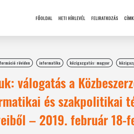
FŐOLDAL
HETI HÍRLEVÉL
FELIRATKOZÁS
CÍMK
formáció röviden
informatika
közigazgatás: magyar
közigaz
uk: válogatás a Közbeszerz
rmatikai és szakpolitikai t
iből – 2019. február 18-f