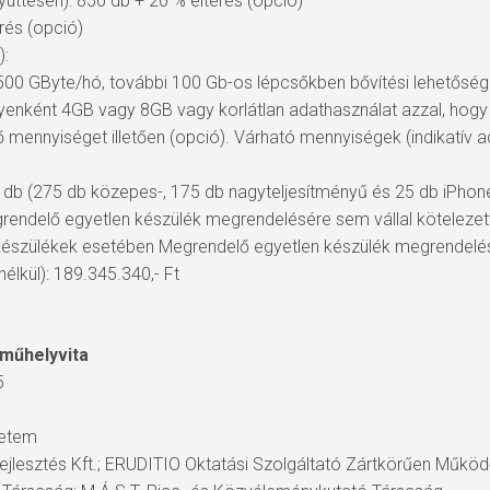
üttesen): 850 db + 20 % eltérés (opció)
érés (opció)
):
1500 GByte/hó, további 100 Gb-os lépcsőkben bővítési lehetőség
nként 4GB vagy 8GB vagy korlátlan adathasználat azzal, hogy e
 mennyiséget illetően (opció). Várható mennyiségek (indikatív a
 db (275 db közepes-, 175 db nagyteljesítményű és 25 db iPhone 
rendelő egyetlen készülék megrendelésére sem vállal kötelezet
e készülékek esetében Megrendelő egyetlen készülék megrendelés
élkül): 189.345.340,- Ft
 műhelyvita
5
yetem
Fejlesztés Kft.; ERUDITIO Oktatási Szolgáltató Zártkörűen Műkö