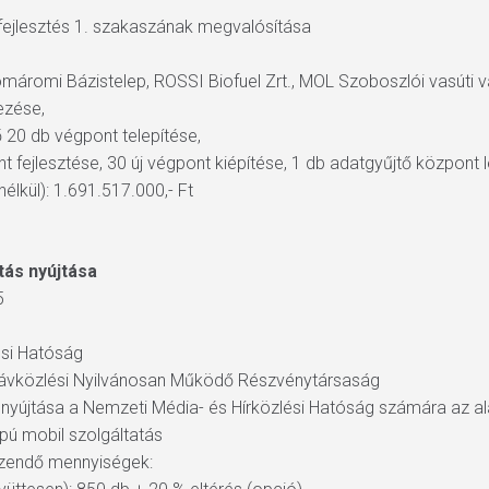
fejlesztés 1. szakaszának megvalósítása
máromi Bázistelep, ROSSI Biofuel Zrt., MOL Szoboszlói vasúti v
ezése,
 20 db végpont telepítése,
nt fejlesztése, 30 új végpont kiépítése, 1 db adatgyűjtő központ
élkül): 1.691.517.000,- Ft
tás nyújtása
5
ési Hatóság
Távközlési Nyilvánosan Működő Részvénytársaság
s nyújtása a Nemzeti Média- és Hírközlési Hatóság számára az alá
pú mobil szolgáltatás
erzendő mennyiségek: