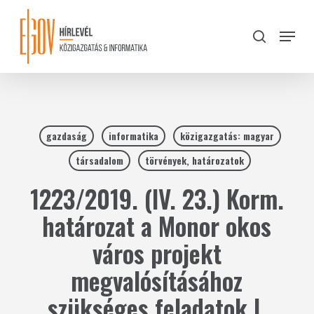
Skip
to
Menu
search
main
Close
content
Menu
gazdaság
informatika
közigazgatás: magyar
társadalom
törvények, határozatok
1223/2019. (IV. 23.) Korm.
határozat a Monor okos
város projekt
megvalósításához
szükséges feladatok I.