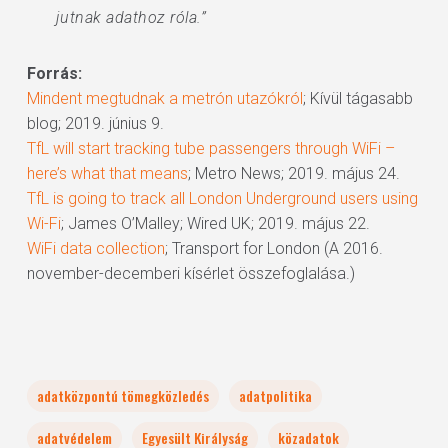
jutnak adathoz róla.”
Forrás:
Mindent megtudnak a metrón utazókról
; Kívül tágasabb
blog; 2019. június 9.
TfL will start tracking tube passengers through WiFi –
here’s what that means
; Metro News; 2019. május 24.
TfL is going to track all London Underground users using
Wi-Fi
; James O’Malley; Wired UK; 2019. május 22.
WiFi data collection
; Transport for London (A 2016.
november-decemberi kísérlet összefoglalása.)
adatközpontú tömegközledés
adatpolitika
adatvédelem
Egyesült Királyság
közadatok