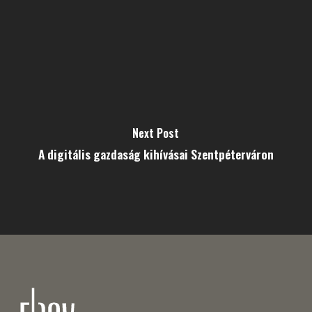
Next Post
A digitális gazdaság kihívásai Szentpéterváron