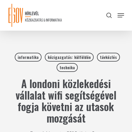
Skip
to
Menu
search
main
Close
content
Menu
informatika
közigazgatás: külföldön
távközlés
technika
A londoni közlekedési
vállalat wifi segítségével
fogja követni az utasok
mozgását