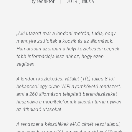
By
redaktor
2019. június 9.
„Aki utazott már a londoni metrón, tudja, hogy
mennyire zsúfoltak a kocsik és az állomások.
Hamarosan azonban a helyi közlekedési cégnek
több információja lesz ahhoz, hogy ezen
segítsen.
A londoni közlekedési vállalat (TfL) július 8-tól
bekapcsol egy olyan WiFi nyomkövető rendszert,
ami a 260 állomáson telepített berendezéseket
használva a mobiltelefonjuk alapján tartja nyilván
az áthaladó utasokat.
A rendszer a készülékek MAC címét veszi alapul,
egy egyedi azonosítót, amelyet a gyártók állítanak