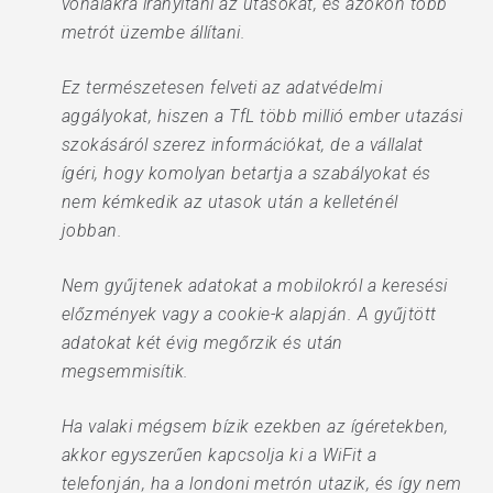
vonalakra irányítani az utasokat, és azokon több
metrót üzembe állítani.
Ez természetesen felveti az adatvédelmi
aggályokat, hiszen a TfL több millió ember utazási
szokásáról szerez információkat, de a vállalat
ígéri, hogy komolyan betartja a szabályokat és
nem kémkedik az utasok után a kelleténél
jobban.
Nem gyűjtenek adatokat a mobilokról a keresési
előzmények vagy a cookie-k alapján. A gyűjtött
adatokat két évig megőrzik és után
megsemmisítik.
Ha valaki mégsem bízik ezekben az ígéretekben,
akkor egyszerűen kapcsolja ki a WiFit a
telefonján, ha a londoni metrón utazik, és így nem