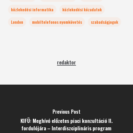
közlekedési informatika
közlekedési közadatok
London
mobiltelefonos nyomkövetés
szabadságjogok
redaktor
Previous Post
KIFÜ: Meghívó előzetes piaci konzultáció II.
fordulójára – Interdiszciplináris program