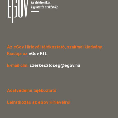
Az eGov Hírlevél tájékoztató, szakmai kiadvány.
Kiadója az
eGov Kft.
E-mail cím:
szerkesztoseg@egov.hu
Adatvédelmi tájékoztató
Leiratkozás az eGov Hírlevélről