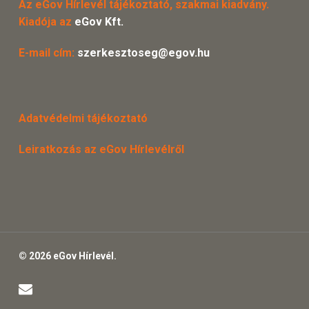
Az eGov Hírlevél tájékoztató, szakmai kiadvány.
Kiadója az
eGov Kft.
E-mail cím:
szerkesztoseg@egov.hu
Adatvédelmi tájékoztató
Leiratkozás az eGov Hírlevélről
© 2026 eGov Hírlevél.
email