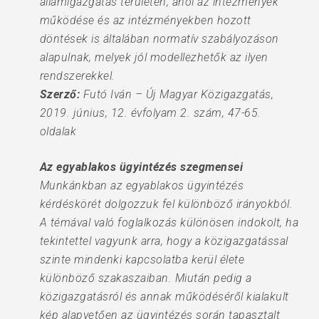
államigazgatás területén, ahol az intézmények
működése és az intézményekben hozott
döntések is általában normatív szabályozáson
alapulnak, melyek jól modellezhetők az ilyen
rendszerekkel.
Szerző:
Futó Iván – Új Magyar Közigazgatás,
2019. június, 12. évfolyam 2. szám, 47-65.
oldalak
Az egyablakos ügyintézés szegmensei
Munkánkban az egyablakos ügyintézés
kérdéskörét dolgozzuk fel különböző irányokból.
A témával való foglalkozás különösen indokolt, ha
tekintettel vagyunk arra, hogy a közigazgatással
szinte mindenki kapcsolatba kerül élete
különböző szakaszaiban. Miután pedig a
közigazgatásról és annak működéséről kialakult
kép alapvetően az ügyintézés során tapasztalt