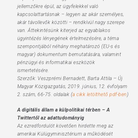
jellemzőkre épül, az ügyfelekkel való
kapcsolattartásnak – legyen az akár személyes,
akár távollevők közötti – rendkívül nagy szerepe
van. Áttekintésünk kiterjed az egyablakos
ügyintézés lényegének értelmezésére, a téma
szempontjából néhány meghatározó (EU-s és
magyar) dokumentum bemutatására, valamint
pénzügyi és informatikai eszközök
ismertetésére.
Szerzők: Veszprémi Bernadett, Barta Attila – Új
Magyar Közigazgatás, 2019. június, 12. évfolyam
2. szám, 66-75. oldalak (
a cikk letölthető pdf-ben
)
A digitális állam a külpolitikai térben – A
Twittertől az adattudományig
Az ezredfordulót követően hirdette meg az
amerikai Külügyminisztérium a működését