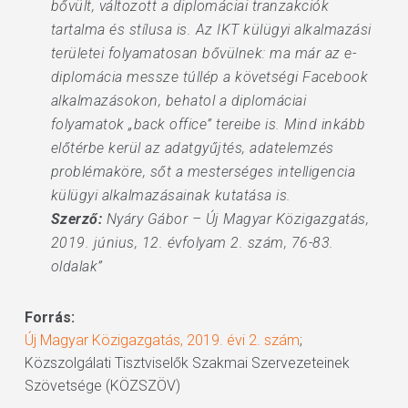
bővült, változott a diplomáciai tranzakciók
tartalma és stílusa is. Az IKT külügyi alkalmazási
területei folyamatosan bővülnek: ma már az e-
diplomácia messze túllép a követségi Facebook
alkalmazásokon, behatol a diplomáciai
folyamatok „back office” tereibe is. Mind inkább
előtérbe kerül az adatgyűjtés, adatelemzés
problémaköre, sőt a mesterséges intelligencia
külügyi alkalmazásainak kutatása is.
Szerző:
Nyáry Gábor – Új Magyar Közigazgatás,
2019. június, 12. évfolyam 2. szám, 76-83.
oldalak”
Forrás:
Új Magyar Közigazgatás, 2019. évi 2. szám
;
Közszolgálati Tisztviselők Szakmai Szervezeteinek
Szövetsége (KÖZSZÖV)