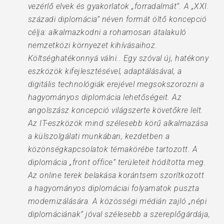
vezérlő elvek és gyakorlatok „forradalmát”. A „XXI.
századi diplomácia” néven formát öltő koncepció
célja: alkalmazkodni a rohamosan átalakuló
nemzetközi környezet kihívásaihoz.
Költséghatékonnyá válni.. Egy szóval új, hatékony
eszközök kifejlesztésével, adaptálásával, a
digitális technológiák erejével megsokszorozni a
hagyományos diplomácia lehetőségeit. Az
angolszász koncepció világszerte követőkre lelt.
Az IT-eszközök mind szélesebb körű alkalmazása
a külszolgálati munkában, kezdetben a
közönségkapcsolatok témakörébe tartozott. A
diplomácia „front office” területeit hódította meg.
Az online terek belakása korántsem szorítkozott
a hagyományos diplomáciai folyamatok puszta
modernizálására. A közösségi médián zajló „népi
diplomáciának” jóval szélesebb a szereplőgárdája,