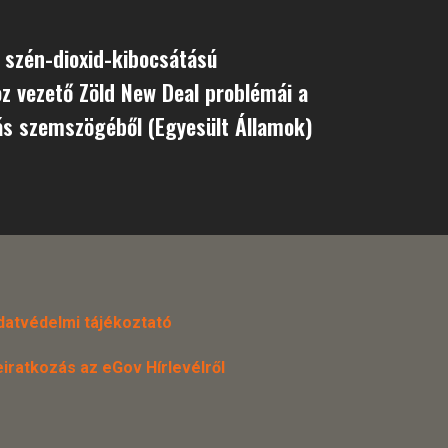
 szén-dioxid-kibocsátású
 vezető Zöld New Deal problémái a
ás szemszögéből (Egyesült Államok)
datvédelmi tájékoztató
eiratkozás az eGov Hírlevélről