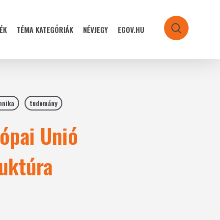
ÉK
TÉMA KATEGÓRIÁK
NÉVJEGY
EGOV.HU
search
hnika
tudomány
rópai Unió
uktúra