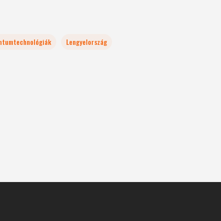
ntumtechnológiák
Lengyelország