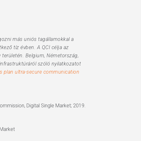
lgozni más uniós tagállamokkal a
ező tíz évben. A QCI célja az
 területén. Belgium, Németország,
frastruktúráról szóló nyilatkozatot
es plan ultra-secure communication
ommission, Digital Single Market; 2019.
 Market