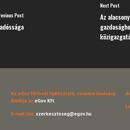
Next Post
revious Post
Az alacsony
 adóssága
gazdasághoz
közigazgat
Az eGov Hírlevél tájékoztató, szakmai kiadvány.
A
Kiadója az
eGov Kft.
L
E-mail cím:
szerkesztoseg@egov.hu