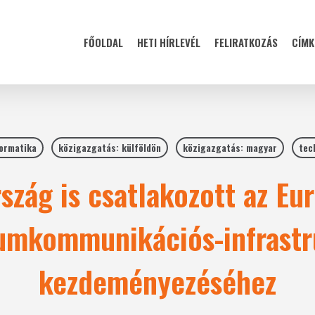
FŐOLDAL
HETI HÍRLEVÉL
FELIRATKOZÁS
CÍMK
formatika
közigazgatás: külföldön
közigazgatás: magyar
tec
zág is csatlakozott az Eu
umkommunikációs-infrastr
kezdeményezéséhez