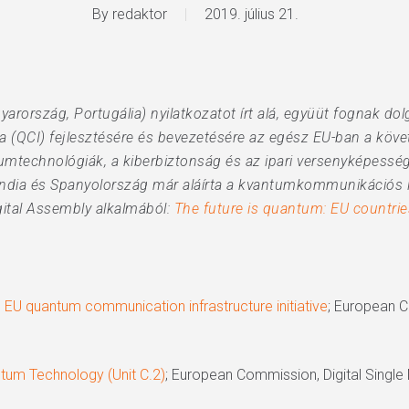
By
redaktor
2019. július 21.
rország, Portugália) nyilatkozatot írt alá, együüt fognak do
(QCI) fejlesztésére és bevezetésére az egész EU-ban a követk
mtechnológiák, a kiberbiztonság és az ipari versenyképesség
ndia és Spanyolország már aláírta a kvantumkommunikációs in
gital Assembly alkalmából:
The future is quantum: EU countri
 EU quantum communication infrastructure initiative
; European C
um Technology (Unit C.2)
; European Commission, Digital Single