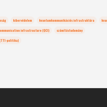
nság
kibervédelem
kvantumkommunikációs infrastruktúra
kva
ommunication infrastructure (QCI)
számítástudomány
(TTI-politika)