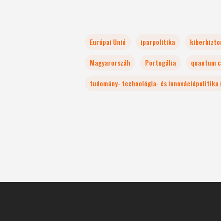
Európai Unió
iparpolitika
kiberbizto
Magyarorszáh
Portugália
quantum c
tudomány- technológia- és innovációpolitika 