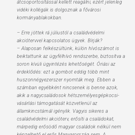
átcsoportosítással kellett reagálni, ezért jelenleg
vidéki kollégák is dolgoznak a fővárosi
kormányablakokban.
– Erre jöttek rá júliustól a családvédelmi
akciótervvel kapcsolatos ügyek. Bírják?
– Alaposan felkészültünk, külön hívószámot is
beiktattunk az ügyfélhívó rendszerbe, biztosítva a
soron kívüli ügyintézés lehetőségét. Óriási az
érdeklődés: ezt a gombot eddig több mint
huszonnégyezerszer nyomták meg. Ebben a
számban egyébként nincsenek is benne azok,
akik a nagycsaládosok hétszemélyesgépkocsi-
vásárlási támogatását közvetlenül az
államkincstárnál igénylik. Vagyis sikeres a
családvédelmi akcióterv, erősíti a családokat,
márpedig erősödő magyar családok nélkül nem
képzelhető el erős Magyarország sem. A