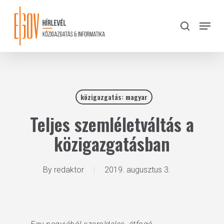
Skip
to
Menu
search
main
Close
content
Menu
közigazgatás: magyar
Teljes szemléletváltás a
közigazgatásban
By
redaktor
2019. augusztus 3.