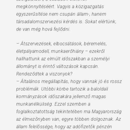
megkönnyítéséért. Vagyis a közigazgatás
egyszerűsítése nem csupán állam-, hanem
társadalomszervezési kérdés is. Sokat elértünk,
de van még hová fejlődni.
– Átszervezések, elbocsátások, béremelés,
életpályamodell, munkaerőhiány – ezekről
hallhattunk az elmúlt időszakban a személyi
állományt is érintő változások kapcsán.
Rendeződtek a viszonyok?
– Általános megállapítás, hogy vannak jó és rossz
problémák. Utóbbi körbe tartozik a baloldali
kormányzások időszakára jellemző magas
munkanélküliség. Ezzel szemben a
foglalkoztatottság tekintetében ma Magyarország
az élmezőnyben van, egyre többen dolgoznak. Az
állam felelőssége, hogy az adófizetők pénzén