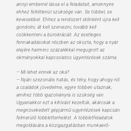
annyi emberrel lássa el a feladatait, amennyire
ehhez feltétlenül szüksége van. Se többel, se
kevesebbel. Ehhez a rendszert időnként újra kell
gondolni, át kell szervezni, tovább kell
csökkenteni a bürokráciát. Az esetleges
fennakadásokat részben az okozta, hogy a nyár
elejére harminc százalékkal megugrott az
okmányokkal kapcsolatos ügyintézések száma.
– Mi lehet ennek az oka?
– Nyári szezonális hatás, és tény, hogy ahogy nő
a családok jövedelme, egyre többen utaznak,
amihez több igazolványra is szükség van.
Ugyanakkor ezt a kihívást kezeltük, akárcsak a
megnövekedett gépjármű-ügyintézések kapcsán
felmerülő többletterhelést. A többletfeladatok
megoldására a közigazgatásban munkaerő-