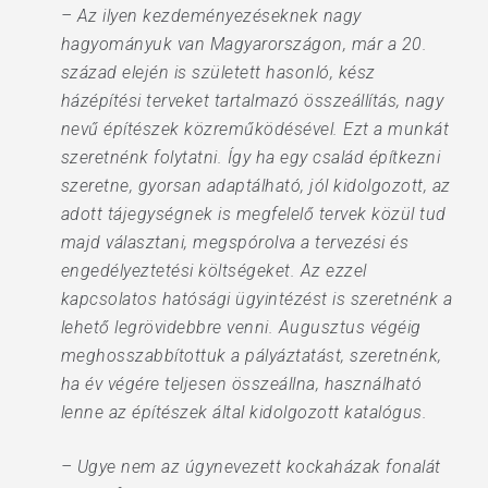
– Az ilyen kezdeményezéseknek nagy
hagyományuk van Magyarországon, már a 20.
század elején is született hasonló, kész
házépítési terveket tartalmazó összeállítás, nagy
nevű építészek közreműködésével. Ezt a munkát
szeretnénk folytatni. Így ha egy család építkezni
szeretne, gyorsan adaptálható, jól kidolgozott, az
adott tájegységnek is megfelelő tervek közül tud
majd választani, megspórolva a tervezési és
engedélyeztetési költségeket. Az ezzel
kapcsolatos hatósági ügyintézést is szeretnénk a
lehető legrövidebbre venni. Augusztus végéig
meghosszabbítottuk a pályáztatást, szeretnénk,
ha év végére teljesen összeállna, használható
lenne az építészek által kidolgozott katalógus.
– Ugye nem az úgynevezett kockaházak fonalát