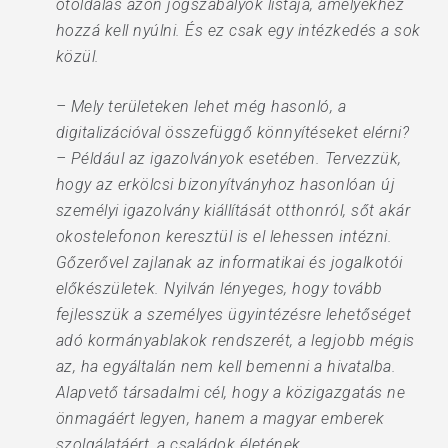
ötoldalas azon jogszabályok listája, amelyekhez
hozzá kell nyúlni. És ez csak egy intézkedés a sok
közül.
– Mely területeken lehet még hasonló, a
digitalizációval összefüggő könnyítéseket elérni?
– Például az igazolványok esetében. Tervezzük,
hogy az erkölcsi bizonyítványhoz hasonlóan új
személyi igazolvány kiállítását otthonról, sőt akár
okostelefonon keresztül is el lehessen intézni.
Gőzerővel zajlanak az informatikai és jogalkotói
előkészületek. Nyilván lényeges, hogy tovább
fejlesszük a személyes ügyintézésre lehetőséget
adó kormányablakok rendszerét, a legjobb mégis
az, ha egyáltalán nem kell bemenni a hivatalba.
Alapvető társadalmi cél, hogy a közigazgatás ne
önmagáért legyen, hanem a magyar emberek
szolgálatáért, a családok életének