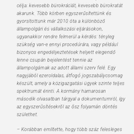
célja: kevesebb bürokráciát, kevesebb bürokratát
akarunk. Több körben egyszerűsítettünk és
gyorsítottunk már 2010 óta a különböző
állampolgári és vállalkozási eljárásokon,
ugyanakkor rendre felmerül a kérdés: tényleg
szükség van-e ennyi procedúrára, vagy például
bizonyos engedélyeztetések helyett elegendő
lenne csupán bejelentést tennie az
állampolgárnak az adott állami szerv felé. Egy
nagyjából ezeroldalas, átfogó jogszabálycsomag
készült, amely a közigazgatási ügyek szinte teljes
spektrumát érinti. A kormány hamarosan
második olvasatban tárgyal a dokumentumról, így
az egyszerűsítésekről az ősz folyamán döntés
születhet.
– Korábban említette, hogy több száz felesleges