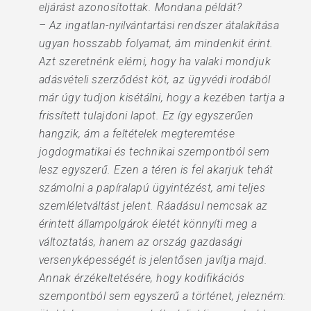
eljárást azonosítottak. Mondana példát?
– Az ingatlan-nyilvántartási rendszer átalakítása
ugyan hosszabb folyamat, ám mindenkit érint.
Azt szeretnénk elérni, hogy ha valaki mondjuk
adásvételi szerződést köt, az ügyvédi irodából
már úgy tudjon kisétálni, hogy a kezében tartja a
frissített tulajdoni lapot. Ez így egyszerűen
hangzik, ám a feltételek megteremtése
jogdogmatikai és technikai szempontból sem
lesz egyszerű. Ezen a téren is fel akarjuk tehát
számolni a papíralapú ügyintézést, ami teljes
szemléletváltást jelent. Ráadásul nemcsak az
érintett állampolgárok életét könnyíti meg a
változtatás, hanem az ország gazdasági
versenyképességét is jelentősen javítja majd.
Annak érzékeltetésére, hogy kodifikációs
szempontból sem egyszerű a történet, jelezném: