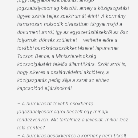
„Egy nagyjából ezeroldalas, átfogó
jogszabálycsomag készült, amely a közigazgatási
ügyek szinte teljes spektrumát érinti. A kormány
hamarosan második olvasatban tárgyal majd a
dokumentumról, így az egyszerűsítésekről az ősz
folyamán döntés születhet – vetítette előre a
további bürokráciacsökkentéseket lapunknak
Tuzson Bence, a Miniszterelnökség
közszolgálatért felelős államtitkára. Szólt arról is,
hogy sikeres a családvédelmi akcióterv, a
közigazgatás pedig állja a sarat az ehhez
kapcsolódó eljárásoknál.
– A bürokráciát tovább csökkentő
jogszabálycsomagról beszélt egy minapi
rendezvényen. Mit tartalmaz a javaslat, mikor lesz
róla döntés?
– A bürokráciacsökkentés a kormány nem titkolt