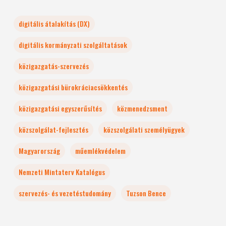
digitális átalakítás (DX)
digitális kormányzati szolgáltatások
közigazgatás-szervezés
közigazgatási bürokráciacsökkentés
közigazgatási egyszerűsítés
közmenedzsment
közszolgálat-fejlesztés
közszolgálati személyügyek
Magyarország
műemlékvédelem
Nemzeti Mintaterv Katalógus
szervezés- és vezetéstudomány
Tuzson Bence