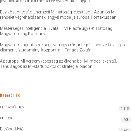
javaslatok az elmúlt másfél év gyakorlata alapján
Egy központosított nemzeti MI-hatóság létesítése – Az uniós MI-
rendelet végrehajtásának lengyel modellje európai kontextusban
Mesterséges Intelligencia Hivatal – MI Piacfelügyeleti Hatóság –
Magyarország Kormánya
Magyarországnak szüksége van egy erős, integrált, nemzetközileg is
elismert víztudományi központra – Tanács Zoltán
Az európai MI-versenyképesség az élvonalbeli MI-modelleken túl.
Tanulságok az MI-startupoktól öt stratégiai piacon
Kategóriák
egészségügy
1 115
energia
708
Európai Unió
2 152