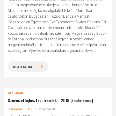
kultúra megerősítésére, kiterjesztésére - hangsúlyozta a
Miniszterelnökség közszolgálatért felelős államtitkára
csütörtökön Budapesten. Tuzson Bence a Nemzeti
Közszolgálati Egyetemen (NKE) rendezett Civitas Sapiens '19 -
Okos város szakmai konferencián tartott nyitóelőadásában
közös társadalmi célnak nevezte, hogy Magyarország 2030-
ra Európa legélhetőbb országa legyen. Közölte: ennek
megvalósulásához több területen is komoly előrelépésre van
szükség, amelyek közül a családtámogatást, a kkv-k,...
READ MORE
GAZDASÁG
Szervezetfejlesztési trendek – 2019 (konferencia)
by
redaktor
2019. szeptember 8.