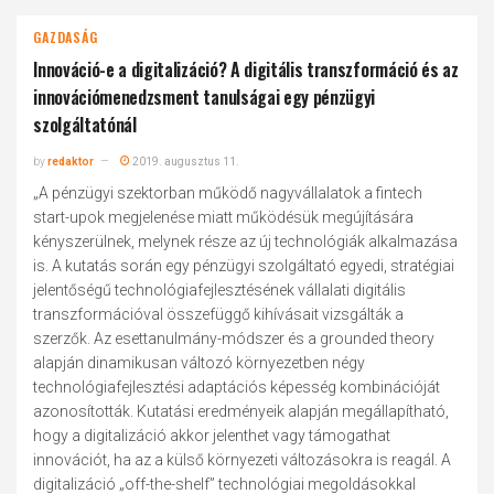
GAZDASÁG
Innováció-e a digitalizáció? A digitális transzformáció és az
innovációmenedzsment tanulságai egy pénzügyi
szolgáltatónál
by
redaktor
2019. augusztus 11.
„A pénzügyi szektorban működő nagyvállalatok a fintech
start-upok megjelenése miatt működésük megújítására
kényszerülnek, melynek része az új technológiák alkalmazása
is. A kutatás során egy pénzügyi szolgáltató egyedi, stratégiai
jelentőségű technológiafejlesztésének vállalati digitális
transzformációval összefüggő kihívásait vizsgálták a
szerzők. Az esettanulmány-módszer és a grounded theory
alapján dinamikusan változó környezetben négy
technológiafejlesztési adaptációs képesség kombinációját
azonosították. Kutatási eredményeik alapján megállapítható,
hogy a digitalizáció akkor jelenthet vagy támogathat
innovációt, ha az a külső környezeti változásokra is reagál. A
digitalizáció „off-the-shelf” technológiai megoldásokkal