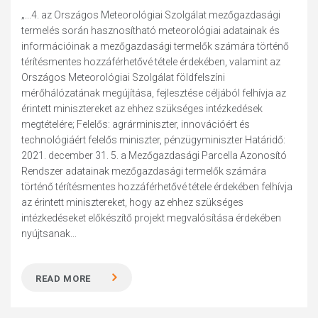
„...4. az Országos Meteorológiai Szolgálat mezőgazdasági
termelés során hasznosítható meteorológiai adatainak és
információinak a mezőgazdasági termelők számára történő
térítésmentes hozzáférhetővé tétele érdekében, valamint az
Országos Meteorológiai Szolgálat földfelszíni
mérőhálózatának megújítása, fejlesztése céljából felhívja az
érintett minisztereket az ehhez szükséges intézkedések
megtételére; Felelős: agrárminiszter, innovációért és
technológiáért felelős miniszter, pénzügyminiszter Határidő:
2021. december 31. 5. a Mezőgazdasági Parcella Azonosító
Rendszer adatainak mezőgazdasági termelők számára
történő térítésmentes hozzáférhetővé tétele érdekében felhívja
az érintett minisztereket, hogy az ehhez szükséges
intézkedéseket előkészítő projekt megvalósítása érdekében
nyújtsanak...
READ MORE