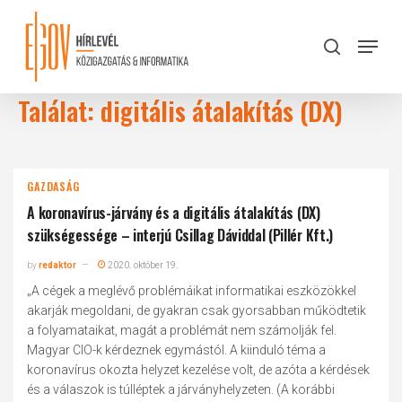
Skip
to
Menu
search
main
Close
content
Menu
Találat: digitális átalakítás (DX)
GAZDASÁG
A koronavírus-járvány és a digitális átalakítás (DX)
szükségessége – interjú Csillag Dáviddal (Pillér Kft.)
by
redaktor
2020. október 19.
„A cégek a meglévő problémáikat informatikai eszközökkel
akarják megoldani, de gyakran csak gyorsabban működtetik
a folyamataikat, magát a problémát nem számolják fel.
Magyar CIO-k kérdeznek egymástól. A kiinduló téma a
koronavírus okozta helyzet kezelése volt, de azóta a kérdések
és a válaszok is túlléptek a járványhelyzeten. (A korábbi