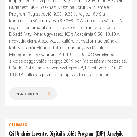
Időpont: 2019. szeptember 18. (szerda) 9.30–16.00 Helyszín:
Budapest, BKIK Székház, Krisztina körút 99. 7. emelet
Program Regisztráció: 9.00–9.30 (a regisztráció a
konferencia végéig nyitva) 9.30–9.50 A bimodális vállalat. A
régi út már járhatatlan. Teljes szervezeti transzformáció.
Előadó: Vityi Péter ügyvezető, Kürt Akadémia 9.50–10.10 A
negyedik elem. A szervezeti kultúra transzformációjának
kohéziós erői. Előadó: Tóth Tamás ügyvezető, Interim
Management Resourcing Kft. 10.10–10.30 Sikertelenből
sikeres céggé válás receptje 2019-ben! Változásmenedzselés.
Előadó: Polló László szervezetfejlesztő, Effectsys Kft. 10.30–
10.50 A változás pszichológiája. A lelked is mondjon...
READ MORE
GAZDASÁG
Gál András Levente, Digitális Jólét Program (DJP): Amelyik