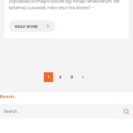
jogszabálycsomagról beszélt egy minapi rendezvényen. Mit
tartalmaz a javaslat, mikor lesz róla döntés? –...
READ MORE
1
2
3
Keresés..