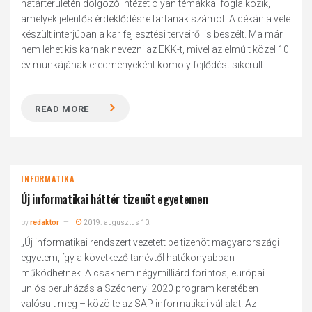
határterületén dolgozó intézet olyan témákkal foglalkozik,
amelyek jelentős érdeklődésre tartanak számot. A dékán a vele
készült interjúban a kar fejlesztési terveiről is beszélt. Ma már
nem lehet kis karnak nevezni az EKK-t, mivel az elmúlt közel 10
év munkájának eredményeként komoly fejlődést sikerült...
READ MORE
INFORMATIKA
Új informatikai háttér tizenöt egyetemen
by
redaktor
2019. augusztus 10.
„Új informatikai rendszert vezetett be tizenöt magyarországi
egyetem, így a következő tanévtől hatékonyabban
működhetnek. A csaknem négymilliárd forintos, európai
uniós beruházás a Széchenyi 2020 program keretében
valósult meg – közölte az SAP informatikai vállalat. Az