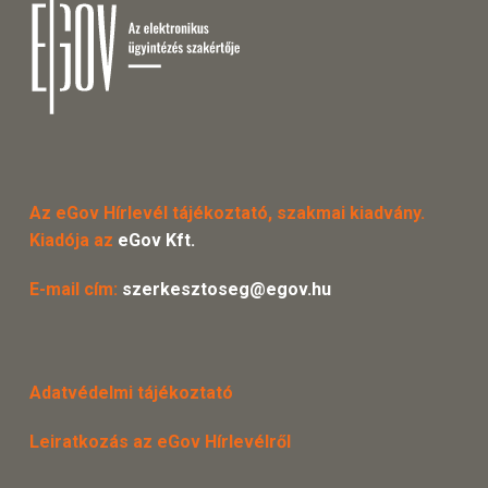
Az eGov Hírlevél tájékoztató, szakmai kiadvány.
Kiadója az
eGov Kft.
E-mail cím:
szerkesztoseg@egov.hu
Adatvédelmi tájékoztató
Leiratkozás az eGov Hírlevélről