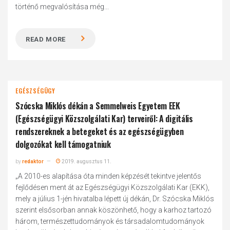
történő megvalósítása még...
READ MORE
EGÉSZSÉGÜGY
Szócska Miklós dékán a Semmelweis Egyetem EEK
(Egészségügyi Közszolgálati Kar) terveiről: A digitális
rendszereknek a betegeket és az egészségügyben
dolgozókat kell támogatniuk
by
redaktor
2019. augusztus 11.
„A 2010-es alapítása óta minden képzését tekintve jelentős
fejlődésen ment át az Egészségügyi Közszolgálati Kar (EKK),
mely a július 1-jén hivatalba lépett új dékán, Dr. Szócska Miklós
szerint elsősorban annak köszönhető, hogy a karhoz tartozó
három, természettudományok és társadalomtudományok