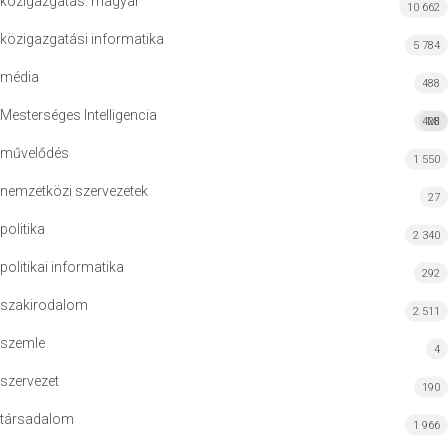
közigazgatás: magyar
10 662
közigazgatási informatika
5 784
média
488
Mesterséges Intelligencia
428
MI
művelődés
1 550
nemzetközi szervezetek
27
politika
2 340
politikai informatika
292
szakirodalom
2 511
szemle
4
szervezet
190
társadalom
1 966