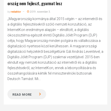
ország nem fejleszt, gyarmat lesz
by
redaktor
2019. november 3.
„Magyarország kormánya által 2015 végén – az internetről és
a digitális fejlesztésekről szóló nemzeti konzultáció, az
InternetKon eredményei alapján – elindított, a digitális
ökoszisztéma egészét érintő Digitális Jólét Program (DJP)
célja, hogy Magyarország minden polgára és vállalkozása a
digitalizáció nyertesei közé kerülhessen. A magyarországi
digitalizáció helyzetéről beszélgettünk Gál András Leventével, a
Digitális Jólét Program (DJP) szakmai vezetőjével. 2015-ben
elindult egy nemzeti konzultáció az internetről és a digitális
fejlesztésekről, az InternetKon, ennek a lebonyolítására és
összehangolására kérték fel miniszterelnöki biztosnak
Deutsch Tamást. Mi...
READ MORE