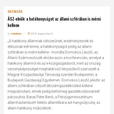
GAZDASÁG
ÁSZ-elnök: a hatékonyságot az állami szférában is mérni
kellene
by
redaktor
2019. augusztus 4.
„A hatékony államnak célszerűnek, eredményesnek és
etikusnak kell lennie, a hatékonyságot pedig az állami
szférában is mérni kellene - mondta Domokos László, az
Állami Számvevőszék elnöke azon a konferencián, amelyet a
hatékony államról és az e-közigazgatásról, mint az ország
versenyképességet meghatározó tényezőkről szervezett a
Magyar Közgazdasági Társaság szerdán Budapesten, a
Budapesti Gazdasági Egyetemen. Domokos László jelezte: az
állami szférában célzott létszámgazdálkodást kellene
megvalósítani, ennek pedig bértömeg-gazdálkodással kell
párosulnia. Banai Péter Benő, a Pénzügyminisztérium
államháztartásért felelős államtitkára azt hangsúlyozta, az
állam hatékony működését...