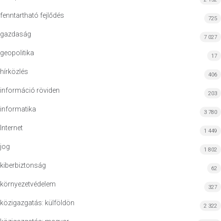
fenntartható fejlődés
725
gazdaság
7 027
geopolitika
17
hírközlés
406
információ röviden
203
informatika
3 780
Internet
1 449
jog
1 802
kiberbiztonság
62
környezetvédelem
327
közigazgatás: külföldön
2 322