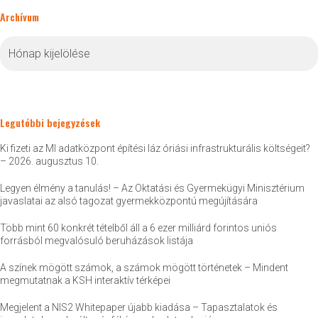
Archívum
Archívum
Legutóbbi bejegyzések
Ki fizeti az MI adatközpont építési láz óriási infrastrukturális költségeit?
– 2026. augusztus 10.
Legyen élmény a tanulás! – Az Oktatási és Gyermekügyi Minisztérium
javaslatai az alsó tagozat gyermekközpontú megújítására
Több mint 60 konkrét tételből áll a 6 ezer milliárd forintos uniós
forrásból megvalósuló beruházások listája
A színek mögött számok, a számok mögött történetek – Mindent
megmutatnak a KSH interaktív térképei
Megjelent a NIS2 Whitepaper újabb kiadása – Tapasztalatok és