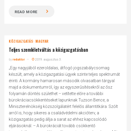
READ MORE
KÖZIGAZGATÁS: MAGYAR
Teljes szemléletváltás a közigazgatásban
by
redaktor
2019. augusztus 3.
„Egy nagyjából ezeroldalas, átfogó jogszabálycsomag
készült, amely a közigazgatási ügyek szinte teljes spektrumát
érinti. A kormány hamarosan második olvasatban tárgyal
majd a dokumentumról, így az egyszerűsítésekről az ősz
folyamán döntés születhet – vetítette előre a további
bürokráciacsökkentéseket lapunknak Tuzson Bence, a
Miniszterelnökség közszolgálatért felelős államtitkára. Szólt
arról is, hogy sikeres a családvédelmi akcióterv, a
közigazgatás pedig állja a sarat az ehhez kapcsolódó
eljárásoknál. – A bürokráciát tovább csökkentő