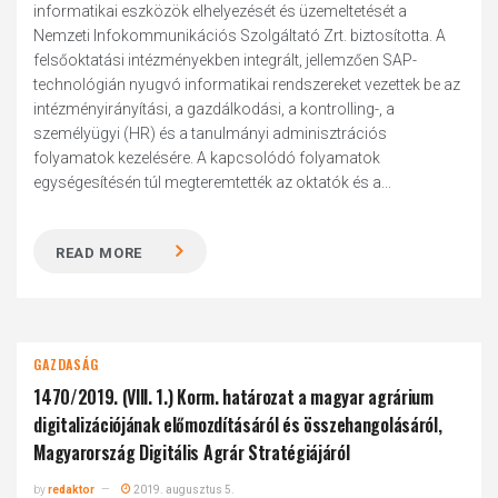
informatikai eszközök elhelyezését és üzemeltetését a
Nemzeti Infokommunikációs Szolgáltató Zrt. biztosította. A
felsőoktatási intézményekben integrált, jellemzően SAP-
technológián nyugvó informatikai rendszereket vezettek be az
intézményirányítási, a gazdálkodási, a kontrolling-, a
személyügyi (HR) és a tanulmányi adminisztrációs
folyamatok kezelésére. A kapcsolódó folyamatok
egységesítésén túl megteremtették az oktatók és a...
READ MORE
GAZDASÁG
1470/2019. (VIII. 1.) Korm. határozat a magyar agrárium
digitalizációjának előmozdításáról és összehangolásáról,
Magyarország Digitális Agrár Stratégiájáról
by
redaktor
2019. augusztus 5.