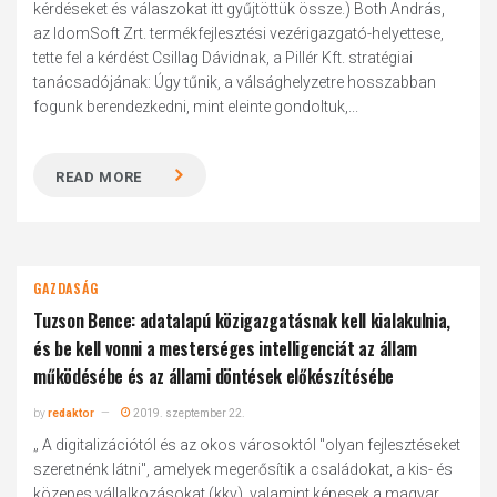
kérdéseket és válaszokat itt gyűjtöttük össze.) Both András,
az IdomSoft Zrt. termékfejlesztési vezérigazgató-helyettese,
tette fel a kérdést Csillag Dávidnak, a Pillér Kft. stratégiai
tanácsadójának: Úgy tűnik, a válsághelyzetre hosszabban
fogunk berendezkedni, mint eleinte gondoltuk,...
READ MORE
GAZDASÁG
Tuzson Bence: adatalapú közigazgatásnak kell kialakulnia,
és be kell vonni a mesterséges intelligenciát az állam
működésébe és az állami döntések előkészítésébe
by
redaktor
2019. szeptember 22.
„ A digitalizációtól és az okos városoktól "olyan fejlesztéseket
szeretnénk látni", amelyek megerősítik a családokat, a kis- és
közepes vállalkozásokat (kkv), valamint képesek a magyar