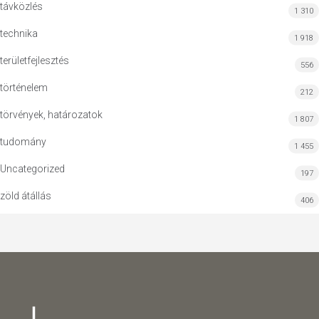
távközlés
1 310
technika
1 918
területfejlesztés
556
történelem
212
törvények, határozatok
1 807
tudomány
1 455
Uncategorized
197
zöld átállás
406