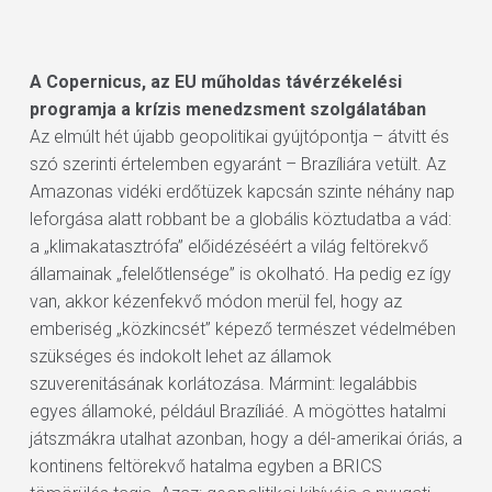
A Copernicus, az EU műholdas távérzékelési
programja a krízis menedzsment szolgálatában
Az elmúlt hét újabb geopolitikai gyújtópontja – átvitt és
szó szerinti értelemben egyaránt – Brazíliára vetült. Az
Amazonas vidéki erdőtüzek kapcsán szinte néhány nap
leforgása alatt robbant be a globális köztudatba a vád:
a „klimakatasztrófa” előidézéséért a világ feltörekvő
államainak „felelőtlensége” is okolható. Ha pedig ez így
van, akkor kézenfekvő módon merül fel, hogy az
emberiség „közkincsét” képező természet védelmében
szükséges és indokolt lehet az államok
szuverenitásának korlátozása. Mármint: legalábbis
egyes államoké, például Brazíliáé. A mögöttes hatalmi
játszmákra utalhat azonban, hogy a dél-amerikai óriás, a
kontinens feltörekvő hatalma egyben a BRICS