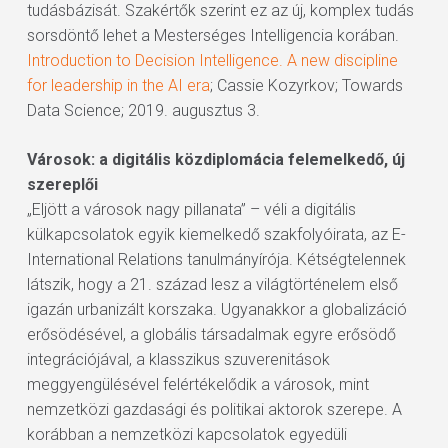
tudásbázisát. Szakértők szerint ez az új, komplex tudás
sorsdöntő lehet a Mesterséges Intelligencia korában.
Introduction to Decision Intelligence. A new discipline
for leadership in the AI era
; Cassie Kozyrkov; Towards
Data Science; 2019. augusztus 3.
Városok: a digitális közdiplomácia felemelkedő, új
szereplői
„Eljött a városok nagy pillanata” – véli a digitális
külkapcsolatok egyik kiemelkedő szakfolyóirata, az E-
International Relations tanulmányírója. Kétségtelennek
látszik, hogy a 21. század lesz a világtörténelem első
igazán urbanizált korszaka. Ugyanakkor a globalizáció
erősödésével, a globális társadalmak egyre erősödő
integrációjával, a klasszikus szuverenitások
meggyengülésével felértékelődik a városok, mint
nemzetközi gazdasági és politikai aktorok szerepe. A
korábban a nemzetközi kapcsolatok egyedüli