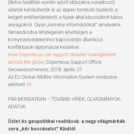
(illetve beállítás esetén adott időszakra vonatkozó)
adatok kérdezhetők le az éppen tomboló tüzekről, a
leégett erdőterületekről, a tüzek által kibocsátott káros
anyagokról. Olyan „kemény információkat” amelyekre
támaszkodva ténylegesen lehetséges a
környezetvédelemhez kapcsolódó államközi
konfliktusok diplomáciai kezelése.
How Copernicus can support disaster management
across the globe
; Copernicus Support Office;
Geoawesomeness; 2018. április 27.
Az EU Global Wildfire Information System rendszere
elérhető:
itt
PÁR MONDATBAN – TOVÁBBI HÍREK, OLVASMÁNYOK,
ADATOK
Üzlet és geopolitikai realitások: a nagy világmárkák
sora „kér bocsánatot” Kínától