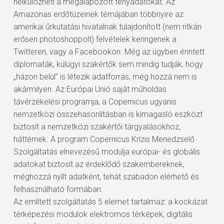
nélkülözheti a megalapozott tényadatokat. Az
Amazonas erdőtüzeinek témájában többnyire az
amerikai űrkutatási hivatalnak tulajdonított (nem ritkán
erősen photoshoppolt) felvételek keringenek a
Twitteren, vagy a Facebookon. Még az ügyben érintett
diplomaták, külügyi szakértők sem mindig tudják, hogy
„házon belül” is létezik adatforrás, még hozzá nem is
akármilyen. Az Európai Unió saját műholdas
távérzékelési programja, a Copernicus ugyanis
nemzetközi összehasonlításban is kimagasló eszközt
biztosít a nemzetközi szakértői tárgyalásokhoz,
háttérnek. A program Copernicus Krízis Menedzselő
Szolgáltatás elnevezésű modulja európai- és globális
adatokat biztosít az érdeklődő szakembereknek,
méghozzá nyílt adatként, tehát szabadon elérhető és
felhasználható formában.
Az említett szolgáltatás 5 elemet tartalmaz: a kockázat
térképezési modulok elektromos térképek, digitális