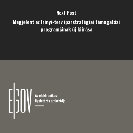
Next Post
Megjelent az Irinyi-terv iparstratégiai támogatási
programjának új kiírása