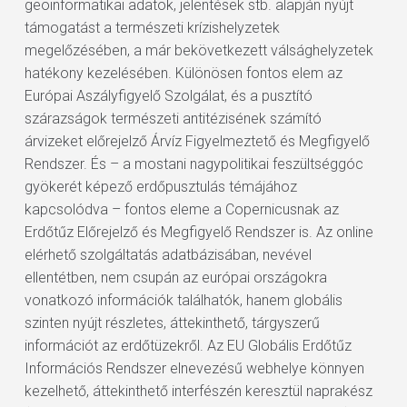
geoinformatikai adatok, jelentések stb. alapján nyújt
támogatást a természeti krízishelyzetek
megelőzésében, a már bekövetkezett válsághelyzetek
hatékony kezelésében. Különösen fontos elem az
Európai Aszályfigyelő Szolgálat, és a pusztító
szárazságok természeti antitézisének számító
árvizeket előrejelző Árvíz Figyelmeztető és Megfigyelő
Rendszer. És – a mostani nagypolitikai feszültséggóc
gyökerét képező erdőpusztulás témájához
kapcsolódva – fontos eleme a Copernicusnak az
Erdőtűz Előrejelző és Megfigyelő Rendszer is. Az online
elérhető szolgáltatás adatbázisában, nevével
ellentétben, nem csupán az európai országokra
vonatkozó információk találhatók, hanem globális
szinten nyújt részletes, áttekinthető, tárgyszerű
információt az erdőtüzekről. Az EU Globális Erdőtűz
Információs Rendszer elnevezésű webhelye könnyen
kezelhető, áttekinthető interfészén keresztül naprakész