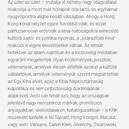
Az üzlet az üzlet – mutatja jó néhány nagy világvállalat
reakciója a most már hónapok óta tartó, és egyhamar
nyugvópontra aligha kerülő válságban. Ahogy a Hong
Kong körüli helyzet egyre forróbbá válik, és ezzel
párhuzamosan erősödik a kínai hatóságokra nehezedő
külföldi sajtó- és politikai nyomás, a „szárazföldi Kína”
reakciói is egyre élesebbekké válnak. Az elmúlt
hetekben az állami sajtóban és a közösségi médiában
egyaránt megjelentek olyan közlemények, posztok,
vélemények, amelyek élesen elítélték azokat a külföldi
vállalatokat, amelyek véleményük szerint megsértették
az Egy Kína elvet, azaz a Kínai Népköztársaság
külpolitikai és nemzetbiztonsági doktrínájának
alapkövét. Arról van tehát szó, hogy az országban
jelenlévő nagy nemzetközi márkák, promóciós
anyagaikban, weboldalaikon, katalógusaikban – a KNK
részeként tüntetik-e fel Tajvant, Hong Kongot, Macaut,
vagy sem. Versace, Calvin Klein, Givenchy, Swarowski,