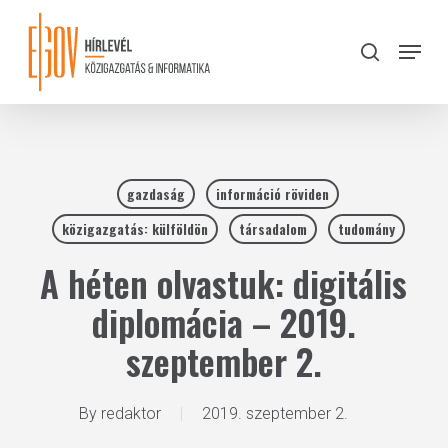
Skip
to
Menu
search
main
Close
content
Menu
gazdaság
információ röviden
közigazgatás: külföldön
társadalom
tudomány
A héten olvastuk: digitális
diplomácia – 2019.
szeptember 2.
By
redaktor
2019. szeptember 2.