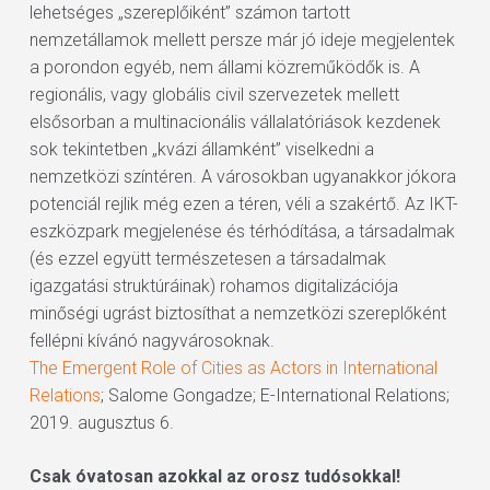
lehetséges „szereplőiként” számon tartott
nemzetállamok mellett persze már jó ideje megjelentek
a porondon egyéb, nem állami közreműködők is. A
regionális, vagy globális civil szervezetek mellett
elsősorban a multinacionális vállalatóriások kezdenek
sok tekintetben „kvázi államként” viselkedni a
nemzetközi színtéren. A városokban ugyanakkor jókora
potenciál rejlik még ezen a téren, véli a szakértő. Az IKT-
eszközpark megjelenése és térhódítása, a társadalmak
(és ezzel együtt természetesen a társadalmak
igazgatási struktúráinak) rohamos digitalizációja
minőségi ugrást biztosíthat a nemzetközi szereplőként
fellépni kívánó nagyvárosoknak.
The Emergent Role of Cities as Actors in International
Relations
; Salome Gongadze; E-International Relations;
2019. augusztus 6.
Csak óvatosan azokkal az orosz tudósokkal!