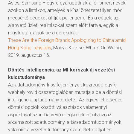
Asics, Samsung – egyre gyarapodnak a jól ismert nevek
azokon a listákon, amelyek a kínai önérzetet ilyen mód
megsértő cégeket állítják pellengérre. És a cégek, az
alapvető üzleti realitásokat szem előtt tartva, egyik a
másik után, adják be a derekukat.
These Are the Foreign Brands Apologizing to China amid
Hong Kong Tensions
; Manya Koetse; What’s On Weibo;
2019. augusztus 16.
Döntés-intelligencia: az MI-korszak új vezetési
kulcstudománya
Az adattudomány friss fejleményeit közreadó egyik
webhely rövid összefoglalóban mutatja a be a döntési
intelligencia új tudományterületét. Az egyes lehetséges
döntési opciók közötti választások valamennyi
aspektusát számba vevő megközelítés ötvözi az
alkalmazott adattudomány, a társadalomtudományok,
valamint a vezetéstudomány szemléletmódját és