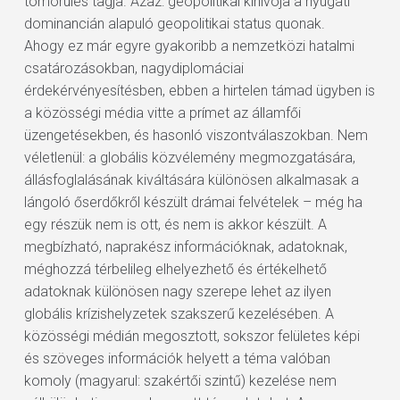
tömörülés tagja. Azaz: geopolitikai kihívója a nyugati
dominancián alapuló geopolitikai status quonak.
Ahogy ez már egyre gyakoribb a nemzetközi hatalmi
csatározásokban, nagydiplomáciai
érdekérvényesítésben, ebben a hirtelen támad ügyben is
a közösségi média vitte a prímet az államfői
üzengetésekben, és hasonló viszontválaszokban. Nem
véletlenül: a globális közvélemény megmozgatására,
állásfoglalásának kiváltására különösen alkalmasak a
lángoló őserdőkről készült drámai felvételek – még ha
egy részük nem is ott, és nem is akkor készült. A
megbízható, naprakész információknak, adatoknak,
méghozzá térbelileg elhelyezhető és értékelhető
adatoknak különösen nagy szerepe lehet az ilyen
globális krízishelyzetek szakszerű kezelésében. A
közösségi médián megosztott, sokszor felületes képi
és szöveges információk helyett a téma valóban
komoly (magyarul: szakértői szintű) kezelése nem