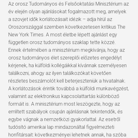
Az orosz Tudományos és Felsőoktatási Minisztérium az
év elején olyan ajánlásokat fogalmazott meg, amelyek
a szovjet idők korlátozásait idézik – adja hírül az
Oroszországgal szemben következetesen kritikus The
New York Times. A most életbe lépett ajánlást egy
független orosz tudományos szaklap tette közzé.
Ennek értelmében a minisztérium megkívánja, hogy az
orosz tudományos élet szereplői előzetes engedélyt
kérjenek, ha külföldi kollégáikkal kívánnak személyesen
találkozni, ahogy az ilyen találkozókat követően
részletes beszámolót kell beterjeszteniük a hivatalnak.
A korlátozások érintik továbbá a külföldi munkavégzést,
valamint az elektronikus kapcsolattartás különböző
formáit is. A minisztérium most leszögezte, hogy az
említett szabályok csupán ajánlásnak tekintendők, és
egybe vágnak a nemzetközi gyakorlattal. Az esetről
tudósító amerikai lap mindazonáltal figyelmezteti
honfitársait: következményei lehetnek annak, ha szóba