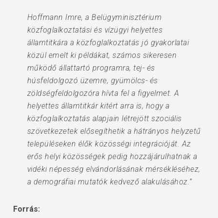
Hoffmann Imre, a Belügyminisztérium
közfoglalkoztatási és vízügyi helyettes
államtitkára a közfoglalkoztatás jó gyakorlatai
közül emelt ki példákat, számos sikeresen
működő állattartó programra, tej- és
húsfeldolgozó üzemre, gyümölcs- és
zöldségfeldolgozóra hívta fel a figyelmet. A
helyettes államtitkár kitért arra is, hogy a
közfoglalkoztatás alapjain létrejött szociális
szövetkezetek elősegíthetik a hátrányos helyzetű
településeken élők közösségi integrációját. Az
erős helyi közösségek pedig hozzájárulhatnak a
vidéki népesség elvándorlásának mérsékléséhez,
a demográfiai mutatók kedvező alakulásához.”
Forrás: