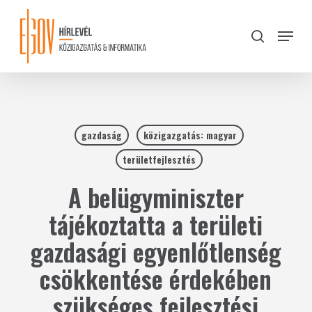
Skip
to
Menu
search
main
Close
content
Menu
gazdaság
közigazgatás: magyar
területfejlesztés
A belügyminiszter
tájékoztatta a területi
gazdasági egyenlőtlenség
csökkentése érdekében
szükséges fejlesztési