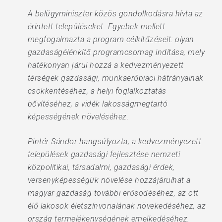
A belügyminiszter közös gondolkodásra hívta az
érintett településeket. Egyebek mellett
megfogalmazta a program célkitűzéseit: olyan
gazdaságélénkítő programcsomag indítása, mely
hatékonyan járul hozzá a kedvezményezett
térségek gazdasági, munkaerőpiaci hátrányainak
csökkentéséhez, a helyi foglalkoztatás
bővítéséhez, a vidék lakosságmegtartó
képességének növeléséhez.
Pintér Sándor hangsúlyozta, a kedvezményezett
települések gazdasági fejlesztése nemzeti
közpolitikai, társadalmi, gazdasági érdek,
versenyképességük növelése hozzájárulhat a
magyar gazdaság további erősödéséhez, az ott
élő lakosok életszínvonalának növekedéséhez, az
ország termelékenységének emelkedéséhez.