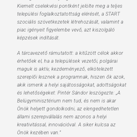
Kiemelt cselekvési pontként jelölte meg a teljes
települési foglalkoztatottság elérését, a START
szociális szövetkezetek létrehozását, valamint a
piac igényeit figyelembe vevő, azt kiszolgáló
képzések indítását.
A tárcavezető rámutatott: a kitűzött célok akkor
érhetőek el, ha a települések vezetői, polgárai
maguk is aktív, kezdeményező, elkötelezett
szereplői lesznek a programnak, hiszen ők azok,
akik ismerik a helyi sajátosságokat, adottságokat
és lehetőségeket: Pintér Sándor leszögezte: „A
Belügyminisztérium nem tud, és nem is akar
Önök helyett gondolkodni, az elengedhetetlen
állami szerepvállalás nem azonos a helyi
kreativitással, innovációval. A siker kulcsa az
Önök kezében van.”