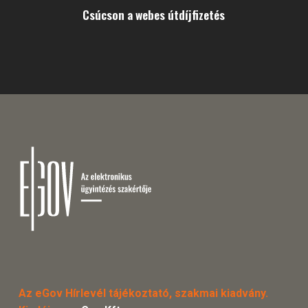
Csúcson a webes útdíjfizetés
Az eGov Hírlevél tájékoztató, szakmai kiadvány.