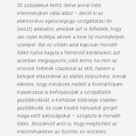
30 százalékuk kettő, illetve annál több
intézményben vállal állást – derült ki az
elektronikus egészségügyi szolgáltatási tér
(eeszt) adataiból, amelyek azt is felfedték, hogy
van olyan kolléga, akinek a neve tíz munkahelyen
szerepel. Bár ez utóbbi adat kapcsán Horváth
Ildikó nyitva hagyta a felmerülő kérdéseket, azt
azonban megjegyezte, jobb lenne, ha nem az
orvosok töltenék utazással az időt, hanem a
betegek érkeznének az ellátás helyszínére. Annak
ellenére, hogy mindezek mellett a forintárfolyam
ingadozásai is befolyásolják a szolgáltatók
gazdálkodását, a kórházak többsége stabilan
gazdálkodik, és csak kisebb hányaduk görget
maga előtt adósságokat – szögezte le Horváth
Ildikó. Beszámolt arról is, hogy megtörtént az
intézményekben az őszinte, és részletes