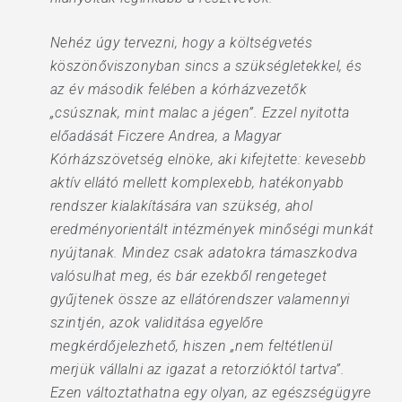
Nehéz úgy tervezni, hogy a költségvetés
köszönőviszonyban sincs a szükségletekkel, és
az év második felében a kórházvezetők
„csúsznak, mint malac a jégen”. Ezzel nyitotta
előadását Ficzere Andrea, a Magyar
Kórházszövetség elnöke, aki kifejtette: kevesebb
aktív ellátó mellett komplexebb, hatékonyabb
rendszer kialakítására van szükség, ahol
eredményorientált intézmények minőségi munkát
nyújtanak. Mindez csak adatokra támaszkodva
valósulhat meg, és bár ezekből rengeteget
gyűjtenek össze az ellátórendszer valamennyi
szintjén, azok validitása egyelőre
megkérdőjelezhető, hiszen „nem feltétlenül
merjük vállalni az igazat a retorzióktól tartva”.
Ezen változtathatna egy olyan, az egészségügyre