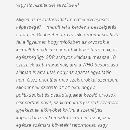
vagy tíz rezidensét veszítse el.
Milyen az orvostársadalom érdekérvényesítő
képessége? – merült fel a kérdés a beszélgetés
során, és Gaál Péter arra az ellentmondásra hívta
fel a figyelmet, hogy miközben az orvosok a
kiemelt társadalmi csoportok közé tartoznak, az
egészségügy GDP arányos kiadásai messze 10
százalék alatt maradnak, ami a WHO besorolása
alapján is arra utal, hogy az ágazat egyáltalán
nem élvez prioritást más szektorokkal szemben.
Mindennek szerinte az az oka, hogy a
politikusokat és családtagjaikat kezelő orvosok
elsősorban saját, szűkebb környezetük számára
igyekeznek előnyöket kivívni a személyes
kapcsolatokon keresztül, semmint az ágazat
egésze számára követelni reformokat, vagy