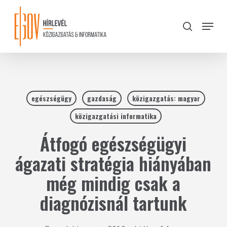
Skip
to
Menu
search
main
Close
content
Menu
egészségügy
gazdaság
közigazgatás: magyar
közigazgatási informatika
Átfogó egészségügyi
ágazati stratégia hiányában
még mindig csak a
diagnózisnál tartunk