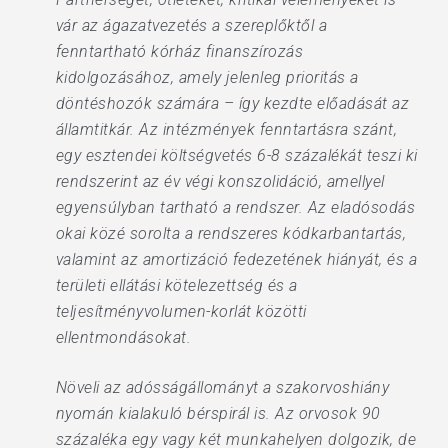
vár az ágazatvezetés a szereplőktől a
fenntartható kórház finanszírozás
kidolgozásához, amely jelenleg prioritás a
döntéshozók számára – így kezdte előadását az
államtitkár. Az intézmények fenntartásra szánt,
egy esztendei költségvetés 6-8 százalékát teszi ki
rendszerint az év végi konszolidáció, amellyel
egyensúlyban tartható a rendszer. Az eladósodás
okai közé sorolta a rendszeres kódkarbantartás,
valamint az amortizáció fedezetének hiányát, és a
területi ellátási kötelezettség és a
teljesítményvolumen-korlát közötti
ellentmondásokat.
Növeli az adósságállományt a szakorvoshiány
nyomán kialakuló bérspirál is. Az orvosok 90
százaléka egy vagy két munkahelyen dolgozik, de