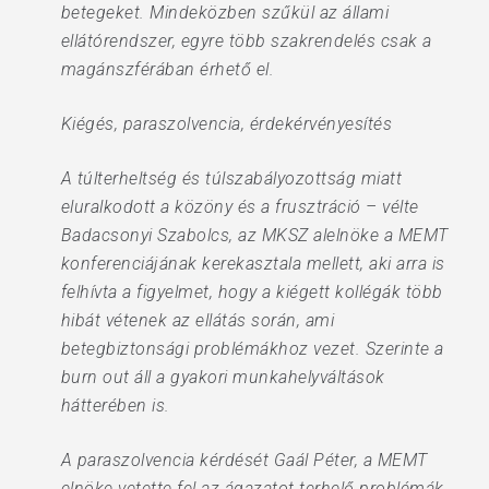
betegeket. Mindeközben szűkül az állami
ellátórendszer, egyre több szakrendelés csak a
magánszférában érhető el.
Kiégés, paraszolvencia, érdekérvényesítés
A túlterheltség és túlszabályozottság miatt
eluralkodott a közöny és a frusztráció – vélte
Badacsonyi Szabolcs, az MKSZ alelnöke a MEMT
konferenciájának kerekasztala mellett, aki arra is
felhívta a figyelmet, hogy a kiégett kollégák több
hibát vétenek az ellátás során, ami
betegbiztonsági problémákhoz vezet. Szerinte a
burn out áll a gyakori munkahelyváltások
hátterében is.
A paraszolvencia kérdését Gaál Péter, a MEMT
elnöke vetette fel az ágazatot terhelő problémák