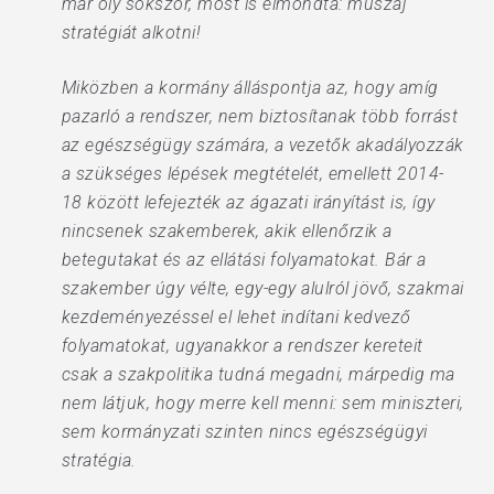
már oly sokszor, most is elmondta: muszáj
stratégiát alkotni!
Miközben a kormány álláspontja az, hogy amíg
pazarló a rendszer, nem biztosítanak több forrást
az egészségügy számára, a vezetők akadályozzák
a szükséges lépések megtételét, emellett 2014-
18 között lefejezték az ágazati irányítást is, így
nincsenek szakemberek, akik ellenőrzik a
betegutakat és az ellátási folyamatokat. Bár a
szakember úgy vélte, egy-egy alulról jövő, szakmai
kezdeményezéssel el lehet indítani kedvező
folyamatokat, ugyanakkor a rendszer kereteit
csak a szakpolitika tudná megadni, márpedig ma
nem látjuk, hogy merre kell menni: sem miniszteri,
sem kormányzati szinten nincs egészségügyi
stratégia.