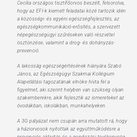
Cecília országos tisztifőorvos beszélt, felsorolva,
hogy az EFI-k kiemelt feladatai közé tartozik idén
a közösségi- és egyéni egészségfejlesztés, az
egészségkommunikáció-erősítés, a szervezett
népegészségügyi szűréseken való részvétel
ösztönzése, valamint a drog- és dohányzás-
prevenció.
A lakosság egészségértésének hiányára Szabó
János, az Egészségügyi Szakmai Kollégium
Alapellátási tagozatának elnöke hívta fel a
figyelmet, aki szerint helyben van szükség olyan
szakemberekre, akik fejlesztik az ismereteket az
óvodákban, iskolákban, munkahelyeken.
A 3G pályázat nem csupán arra mutatott rá, hogy
a háziorvosok nyitottak az együttműködésre a
prevenciós aktivitás és a gondozási tevékenység