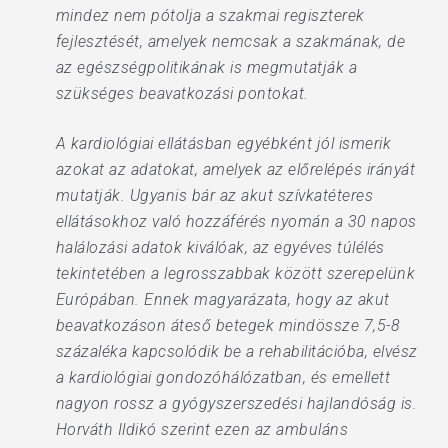
mindez nem pótolja a szakmai regiszterek
fejlesztését, amelyek nemcsak a szakmának, de
az egészségpolitikának is megmutatják a
szükséges beavatkozási pontokat.
A kardiológiai ellátásban egyébként jól ismerik
azokat az adatokat, amelyek az előrelépés irányát
mutatják. Ugyanis bár az akut szívkatéteres
ellátásokhoz való hozzáférés nyomán a 30 napos
halálozási adatok kiválóak, az egyéves túlélés
tekintetében a legrosszabbak között szerepelünk
Európában. Ennek magyarázata, hogy az akut
beavatkozáson áteső betegek mindössze 7,5-8
százaléka kapcsolódik be a rehabilitációba, elvész
a kardiológiai gondozóhálózatban, és emellett
nagyon rossz a gyógyszerszedési hajlandóság is.
Horváth Ildikó szerint ezen az ambuláns