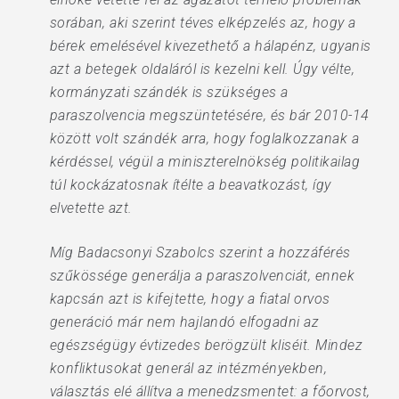
sorában, aki szerint téves elképzelés az, hogy a
bérek emelésével kivezethető a hálapénz, ugyanis
azt a betegek oldaláról is kezelni kell. Úgy vélte,
kormányzati szándék is szükséges a
paraszolvencia megszüntetésére, és bár 2010-14
között volt szándék arra, hogy foglalkozzanak a
kérdéssel, végül a miniszterelnökség politikailag
túl kockázatosnak ítélte a beavatkozást, így
elvetette azt.
Míg Badacsonyi Szabolcs szerint a hozzáférés
szűkössége generálja a paraszolvenciát, ennek
kapcsán azt is kifejtette, hogy a fiatal orvos
generáció már nem hajlandó elfogadni az
egészségügy évtizedes berögzült kliséit. Mindez
konfliktusokat generál az intézményekben,
választás elé állítva a menedzsmentet: a főorvost,