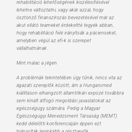
rehabilitáció lehetőségének kiszélesítésével
lehetne változtatni, vagy akár azzal, hogy
ösztönző finanszírozás bevezetésével már az
akut ellátó teameket érdekeltté tegyék abban,
hogy rehabilitáció felé irányítsák a pácienseket,
amelyben végül az efi-k is szerepet
vállalhatnának.
Mint malac a jégen
A problémák tekintetében úgy tűnik, nincs vita az
ágazati szereplők között, ám a Hungaromed
kiállításon elhangzott államtitkári expozé továbbra
sem kínált átfogó megoldási javaslatokat az
egészségügy számára. Pedig a Magyar
Egészségügyi Menedzsment Társaság (MEMT)
kedd délelőtti konferenciáján éppen ezt
hiányolták leginkább a résztvevők.