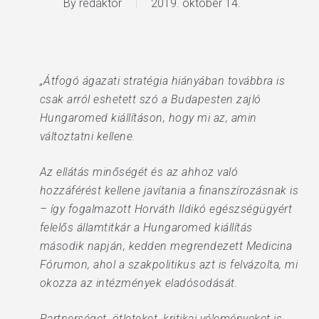
By
redaktor
2019. október 14.
„Átfogó ágazati stratégia hiányában továbbra is
csak arról eshetett szó a Budapesten zajló
Hungaromed kiállításon, hogy mi az, amin
változtatni kellene.
Az ellátás minőségét és az ahhoz való
hozzáférést kellene javítania a finanszírozásnak is
– így fogalmazott Horváth Ildikó egészségügyért
felelős államtitkár a Hungaromed kiállítás
második napján, kedden megrendezett Medicina
Fórumon, ahol a szakpolitikus azt is felvázolta, mi
okozza az intézmények eladósodását.
Partnerséget, ötleteket, kritikai véleményeket is