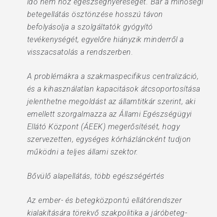
idő nem hoz egészségnyereséget. Bár a minőségi
betegellátás ösztönzése hosszú távon
befolyásolja a szolgáltatók gyógyító
tevékenységét, egyelőre hiányzik minderről a
visszacsatolás a rendszerben.
A problémákra a szakmaspecifikus centralizáció,
és a kihasználatlan kapacitások átcsoportosítása
jelenthetne megoldást az államtitkár szerint, aki
emellett szorgalmazza az Állami Egészségügyi
Ellátó Központ (ÁEEK) megerősítését, hogy
szervezetten, egységes kórházláncként tudjon
működni a teljes állami szektor.
Bővülő alapellátás, több egészségértés
Az ember- és betegközpontú ellátórendszer
kialakítására törekvő szakpolitika a járóbeteg-