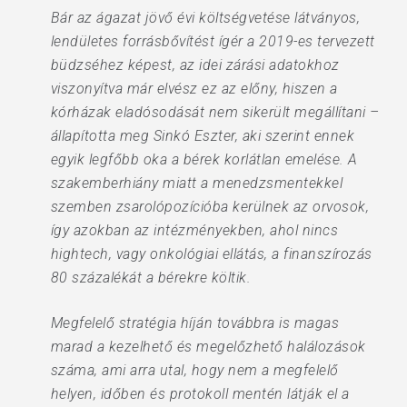
Bár az ágazat jövő évi költségvetése látványos,
lendületes forrásbővítést ígér a 2019-es tervezett
büdzséhez képest, az idei zárási adatokhoz
viszonyítva már elvész ez az előny, hiszen a
kórházak eladósodását nem sikerült megállítani –
állapította meg Sinkó Eszter, aki szerint ennek
egyik legfőbb oka a bérek korlátlan emelése. A
szakemberhiány miatt a menedzsmentekkel
szemben zsarolópozícióba kerülnek az orvosok,
így azokban az intézményekben, ahol nincs
hightech, vagy onkológiai ellátás, a finanszírozás
80 százalékát a bérekre költik.
Megfelelő stratégia híján továbbra is magas
marad a kezelhető és megelőzhető halálozások
száma, ami arra utal, hogy nem a megfelelő
helyen, időben és protokoll mentén látják el a