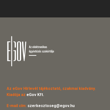
Az eGov Hírlevél tájékoztató, szakmai kiadvány.
Kiadója az
eGov Kft.
E-mail cím:
szerkesztoseg@egov.hu