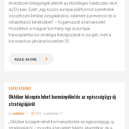
érrendszeri betegségek jelentik az elsődleges halálozási okot
az EU-ban. Ezért „egy közös európai platformot szeretnénk
összehozni klinikai vizsgálatokra, valamint a prevenció és a
rehabilitáció kérdésében” – fogalmazott a tárcavezető.
Hozzátéve: a magyar kormány egy új európai
transzplantációs stratégia kidolgozását is sürgeti, mert a
koronavírus-járványt követően 25...
READ MORE
EGÉSZSÉGÜGY
Október közepén lehet kormánydöntés az egészségügy új
stratégiájáról
by
redaktor
2022. szeptember 11.
„Október közepén lehet kormánydöntés az egészségügy új
stratégiájáról – mondta a területért felelős államtitkár, de a