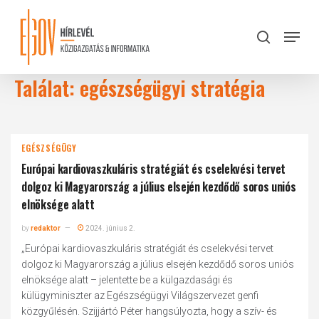
Skip
to
Menu
search
main
Close
content
Menu
Találat: egészségügyi stratégia
EGÉSZSÉGÜGY
Európai kardiovaszkuláris stratégiát és cselekvési tervet
dolgoz ki Magyarország a július elsején kezdődő soros uniós
elnöksége alatt
by
redaktor
2024. június 2.
„Európai kardiovaszkuláris stratégiát és cselekvési tervet
dolgoz ki Magyarország a július elsején kezdődő soros uniós
elnöksége alatt – jelentette be a külgazdasági és
külügyminiszter az Egészségügyi Világszervezet genfi
közgyűlésén. Szijjártó Péter hangsúlyozta, hogy a szív- és