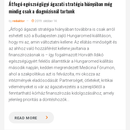
Átfogó egészségügyi ágazati stratégia hiányában még
mindig csak a diagnózisnál tartunk
by
redaktor
2019. október 14.
„Átfogó ágazati stratégia hiányában továbbra is csak arról
eshetett szó a Budapesten zajló Hungaromed kiállításon,
hogy mi az, amin változtatni kellene. Az ellátás minőségét és
az ahhoz való hozzáférést kellene javítania a
finanszírozásnak is – így fogalmazott Horváth Ildikó
egészségügyért felelős államtitkár a Hungaromed kiállítás
második napján, kedden megrendezett Medicina Fórumon,
ahol a szakpolitikus azt is felvázolta, mi okozza az
intézmények eladósodását. Partnerséget, ötleteket, kritikai
véleményeket is vár az ágazatvezetés a szereplőktől a
fenntartható kórház finanszírozás kidolgozásához, amely
jelenleg prioritás a döntéshozók...
READ MORE