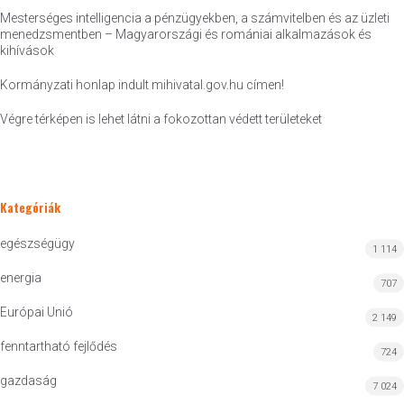
Mesterséges intelligencia a pénzügyekben, a számvitelben és az üzleti
menedzsmentben – Magyarországi és romániai alkalmazások és
kihívások
Kormányzati honlap indult mihivatal.gov.hu címen!
Végre térképen is lehet látni a fokozottan védett területeket
Kategóriák
egészségügy
1 114
energia
707
Európai Unió
2 149
fenntartható fejlődés
724
gazdaság
7 024