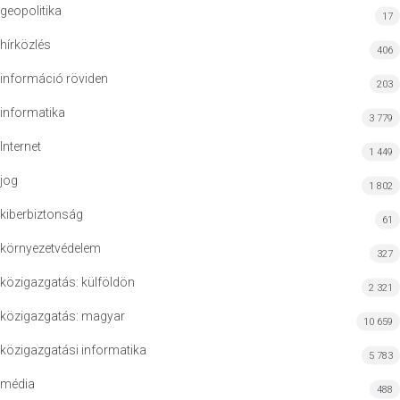
geopolitika
17
hírközlés
406
információ röviden
203
informatika
3 779
Internet
1 449
jog
1 802
kiberbiztonság
61
környezetvédelem
327
közigazgatás: külföldön
2 321
közigazgatás: magyar
10 659
közigazgatási informatika
5 783
média
488