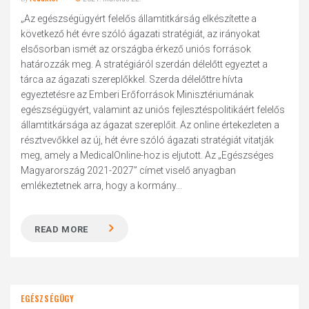
„Az egészségügyért felelős államtitkárság elkészítette a
következő hét évre szóló ágazati stratégiát, az irányokat
elsősorban ismét az országba érkező uniós források
határozzák meg. A stratégiáról szerdán délelőtt egyeztet a
tárca az ágazati szereplőkkel. Szerda délelőttre hívta
egyeztetésre az Emberi Erőforrások Minisztériumának
egészségügyért, valamint az uniós fejlesztéspolitikáért felelős
államtitkársága az ágazat szereplőit. Az online értekezleten a
résztvevőkkel az új, hét évre szóló ágazati stratégiát vitatják
meg, amely a MedicalOnline-hoz is eljutott. Az „Egészséges
Magyarország 2021-2027” címet viselő anyagban
emlékeztetnek arra, hogy a kormány...
READ MORE
EGÉSZSÉGÜGY