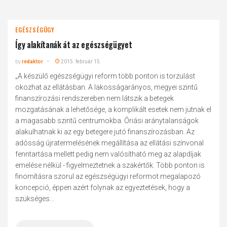
EGÉSZSÉGÜGY
Így alakítanák át az egészségügyet
by
redaktor
2015. február 15.
„A készülő egészségügyi reform több ponton is torzulást
okozhat az ellátásban. A lakosságarányos, megyei szintű
finanszírozási rendszereben nem látszik a betegek
mozgatásának a lehetősége, a komplikált esetek nem jutnak el
a magasabb szintű centrumokba. Óriási aránytalanságok
alakulhatnak ki az egy betegere jutó finanszírozásban. Az
adósság újratermelésének megállítása az ellátási színvonal
fenntartása mellett pedig nem valósítható meg az alapdíjak
emelése nélkül - figyelmeztetnek a szakértők. Több ponton is
finomításra szorul az egészségügyi reformot megalapozó
koncepció, éppen azért folynak az egyeztetések, hogy a
szükséges...