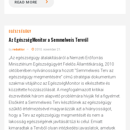
READ MORE
EGÉSZSÉGÜGY
Az EgészségMonitor a Semmelweis Tervről
by
redaktor
2010. november 21.
„Az egészségügy átalakításáról a Nemzeti Erőforrás
Minisztérium Egészségügyért Felelős Államtitkárság, 2010
októberében nyilvánosságra hozott "Semmelweis Terv az
egészségügy megmentésére" című stratégiai dokumentum
szakmai vitájához az EgészségMonitor is elkészítette és
közzétette hozzászólását. A megfogalmazott kritikai
észrevételek három alapvető problémára hívják fel a figyelmet.
Elsőként a Semmelweis Terv készítőinek az egészségügy
szűkítő értelmezésével magyarázzák azt a hiányosságot,
hogy a Terv az egészségügy megmentését és nem a
lakosság egészségének javítását tűzi ki célul. Emiatt
kimaradtak a Tervből olyan intézkedési javaslatok, amelyek