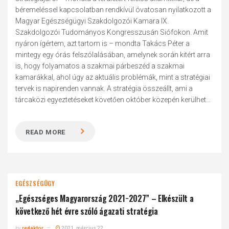
béremeléssel kapcsolatban rendkívül óvatosan nyilatkozott a
Magyar Egészségügyi Szakdolgozói Kamara IX.
Szakdolgozói Tudományos Kongresszusán Siófokon. Amit
nyáron ígértem, azt tartom is – mondta Takács Péter a
mintegy egy órás felszólalásában, amelynek során kitért arra
is, hogy folyamatos a szakmai párbeszéd a szakmai
kamarákkal, ahol úgy az aktuális problémák, mint a stratégiai
tervek is napirenden vannak. A stratégia összeállt, ami a
tárcaközi egyeztetéseket követően október közepén kerülhet...
READ MORE
EGÉSZSÉGÜGY
„Egészséges Magyarország 2021−2027” – Elkészült a
következő hét évre szóló ágazati stratégia
by
redaktor
2021. március 22.