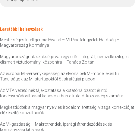
Legutóbbi bejegyzések
Mesterséges Intelligencia Hivatal – MI Piacfelügyeleti Hatóság –
Magyarország Kormánya
Magyarországnak szüksége van egy erős, integrált, nemzetközileg is
elismert víztudományi központra – Tanács Zoltán
Az európai MI-versenyképesség az élvonalbeli MI-modelleken túl.
Tanulságok az MI-startupoktól öt stratégiai piacon
Az MTA vezetőinek tájékoztatása a kutatóhálózatot érintő
törvénymódosítással kapcsolatban a kutatói közösség számára
Megkezdődtek a magyar nyelv és irodalom érettségi vizsga korrekcióját
előkészítő konzultációk
Az MI-gazdaság – Makrotrendek, iparági átrendeződések és
kormányzási kihívások