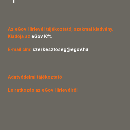
Az eGov Hírlevél tájékoztató, szakmai kiadvány.
Kiadója az
eGov Kft.
E-mail cím:
szerkesztoseg@egov.hu
Adatvédelmi tájékoztató
Leiratkozás az eGov Hírlevélről