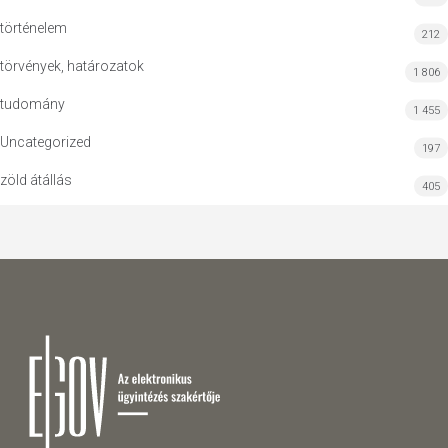
történelem
212
törvények, határozatok
1 806
tudomány
1 455
Uncategorized
197
zöld átállás
405