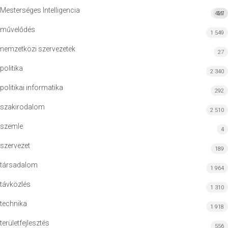
Mesterséges Intelligencia
427
MI
művelődés
1 549
nemzetközi szervezetek
27
politika
2 340
politikai informatika
292
szakirodalom
2 510
szemle
4
szervezet
189
társadalom
1 964
távközlés
1 310
technika
1 918
területfejlesztés
556