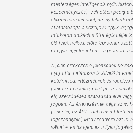
mesterséges intelligencia nyílt, bizt
kezdeményezés). Vélhetően pedig a Bi
akiknél nincsen adat, amely feltétlenü
átláthatósága a közeljövő egyik legég
Infokommunikációs Stratégia céljai i
élő felek nélküli, előre leprogramoz
magyar egyetemeken – a programozás é
A jelen értekezés e jelenségek következ
nyújtotta, határokon is átívelő inter
kötelmi jogi intézmények és jogelvek 
jogintézményekre, mint pl. az ajánlati
elv, szerződéses szabadság elve vagy 
jogban. Az értekezésnek célja az is,
(Jelenleg az ÁSZF definícióját tartalm
jogszabályok.) Megvizsgálom azt is, 
válhat-e, és ha igen, ez milyen jogal