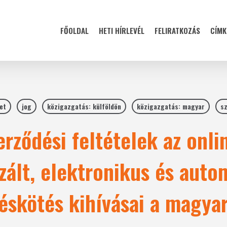
FŐOLDAL
HETI HÍRLEVÉL
FELIRATKOZÁS
CÍMK
et
jog
közigazgatás: külföldön
közigazgatás: magyar
sz
erződési feltételek az onli
zált, elektronikus és auto
éskötés kihívásai a magya