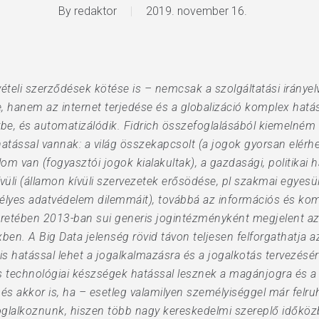
By
redaktor
2019. november 16.
eli szerződések kötése is – nemcsak a szolgáltatási irányelv
, hanem az internet terjedése és a globalizáció komplex hatá
térbe, és automatizálódik. Fidrich összefoglalásából kiemelné
hatással vannak: a világ összekapcsolt (a jogok gyorsan elérhe
m van (fogyasztói jogok kialakultak), a gazdasági, politikai 
üli (államon kívüli szervezetek erősödése, pl szakmai egyesül
élyes adatvédelem dilemmáit), továbbá az információs és ko
 keretében 2013-ban sui generis jogintézményként megjelent a
ben. A Big Data jelenség rövid távon teljesen felforgathatja a
is hatással lehet a jogalkalmazásra és a jogalkotás tervezésér
s és technológiai készségek hatással lesznek a magánjogra és a
és akkor is, ha – esetleg valamilyen személyiséggel már felruh
oglalkoznunk, hiszen több nagy kereskedelmi szereplő időkö