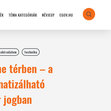
ÉK
TÉMA KATEGÓRIÁK
NÉVJEGY
EGOV.HU
search
akirodalom
technika
ne térben – a
matizálható
r jogban