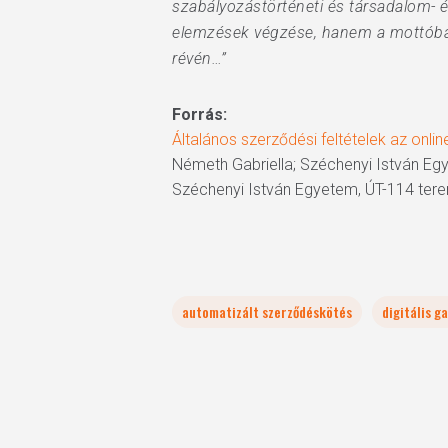
szabályozástörténeti és társadalom- é
elemzések végzése, hanem a mottóban
révén…”
Forrás:
Általános szerződési feltételek az onli
Németh Gabriella; Széchenyi István Egy
Széchenyi István Egyetem, ÚT-114 tere
automatizált szerződéskötés
digitális g