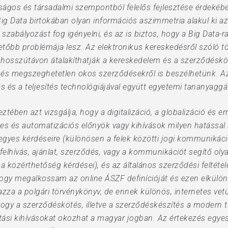
onságos és társadalmi szempontból felelős fejlesztése érdekéb
g Data birtokában olyan információs aszimmetria alakul ki az
l szabályozást fog igényelni, és az is biztos, hogy a Big Data
etőbb problémája lesz. Az elektronikus kereskedésről szóló t
s hosszútávon átalakíthatják a kereskedelem és a szerződéskö
ott és megszeghetetlen okos szerződésekről is beszélhetünk
s a teljesítés technológiájával együtt egyetemi tananyaggá 
tében azt vizsgálja, hogy a digitalizáció, a globalizáció és em
netes és automatizációs előnyök vagy kihívások milyen hatással
egyes kérdéseire (különösen a felek közötti jogi kommunikáci
 felhívás, ajánlat, szerződés, vagy a kommunikációt segítő oly
a közérthetőség kérdései), és az általános szerződési feltét
 hogy megalkossam az online ÁSZF definícióját és ezen elkül
azza a polgári törvénykönyv, de ennek különös, internetes vetü
hogy a szerződéskötés, illetve a szerződéskészítés a modern 
kotási kihívásokat okozhat a magyar jogban. Az értekezés egye