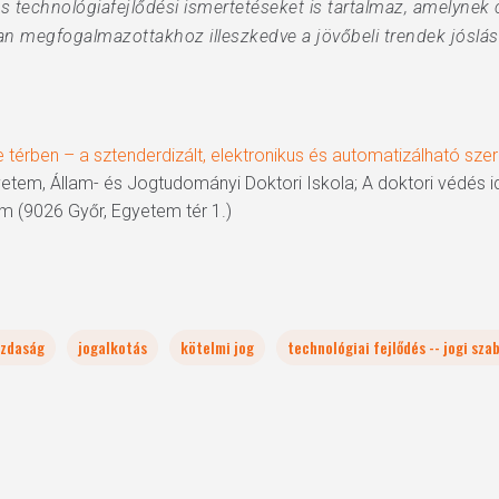
s technológiafejlődési ismertetéseket is tartalmaz, amelynek 
 megfogalmazottakhoz illeszkedve a jövőbeli trendek jóslása
ne térben – a sztenderdizált, elektronikus és automatizálható s
etem, Állam- és Jogtudományi Doktori Iskola; A doktori védés id
m (9026 Győr, Egyetem tér 1.)
azdaság
jogalkotás
kötelmi jog
technológiai fejlődés -- jogi sza