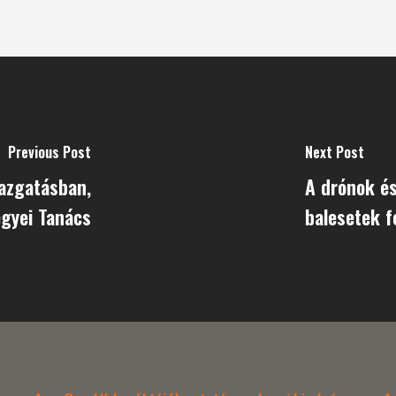
Previous Post
Next Post
gazgatásban,
A drónok és
egyei Tanács
balesetek f