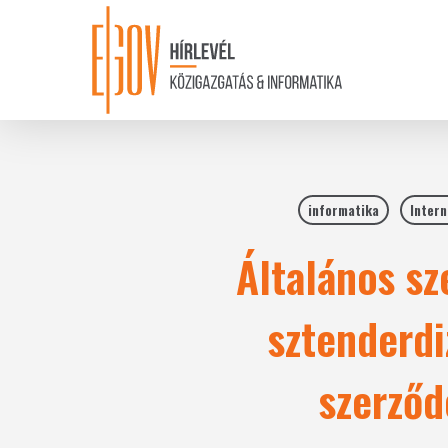
Skip
to
main
content
informatika
Intern
Általános sz
sztenderdi
szerződ