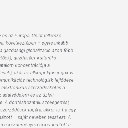
 és az Európai Uniót jellemző
sai következtében – egyre inkább
m a gazdasági globalizáció azon főbb
tőek), gazdasági, kulturális
hatalom koncentrációja a
ések), akár az állampolgári jogok is
mmunikációs technológiák fejlődése
z elektronikus szerződéskötés a
z adatvédelem és az üzleti
e. A döntéshozatali, szövegértési,
 szerződések jogára, akkor is, ha egy
ázott – saját nevében teszi ezt. A
zben kezdeményezéseket indított a