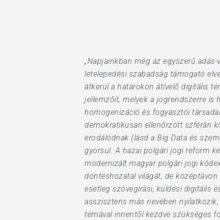
Hit enter to search or ESC to close
„Napjainkban még az egyszerű adás-vét
letelepedési szabadság támogató elve
átkerül a határokon átívelő digitális 
jellemzőit, melyek a jogrendszerre is 
homogenizáció és fogyasztói társadalo
demokratikusan ellenőrzött szférán kív
erodálódnak (lásd a Big Data és szem
gyorsul. A hazai polgári jogi reform
modernizált magyar polgári jogi kódex
döntéshozatal világát, de középtávon 
esetleg szövegírási, küldési digitáli
asszisztens más nevében nyilatkozik, 
témával innentől kezdve szükséges f