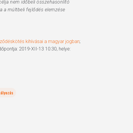
célja nem időbeli összehasonlító
 a múltbeli fejlődés elemzése
zerződéskötés kihívásai a magyar jogban
;
őpontja: 2019-XII-13 10:30, helye:
bályozás