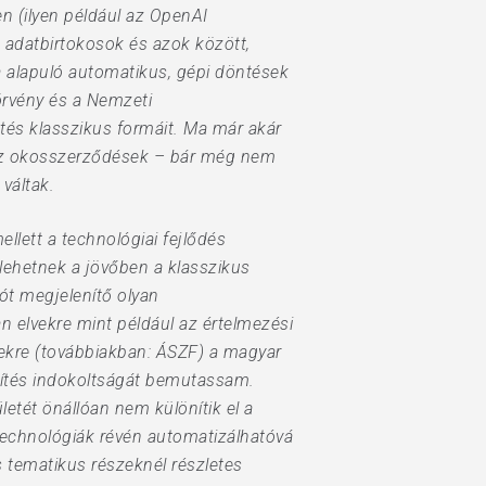
en (ilyen például az OpenAI
 adatbirtokosok és azok között,
-ra alapuló automatikus, gépi döntések
örvény és a Nemzeti
tés klasszikus formáit. Ma már akár
. Az okosszerződések – bár még nem
váltak.
ellett a technológiai fejlődés
 lehetnek a jövőben a klasszikus
ót megjelenítő olyan
an elvekre mint például az értelmezési
elekre (továbbiakban: ÁSZF) a magyar
önítés indokoltságát bemutassam.
letét önállóan nem különítik el a
technológiák révén automatizálhatóvá
s tematikus részeknél részletes