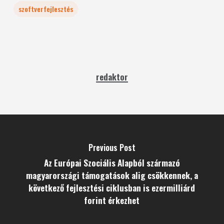
szoftverfejlesztés
redaktor
Previous Post
Az Európai Szociális Alapból származó
magyarországi támogatások alig csökkennek, a
következő fejlesztési ciklusban is ezermilliárd
forint érkezhet