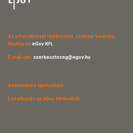
Az eGov Hírlevél tájékoztató, szakmai kiadvány.
Kiadója az
eGov Kft.
E-mail cím:
szerkesztoseg@egov.hu
Adatvédelmi tájékoztató
Leiratkozás az eGov Hírlevélről