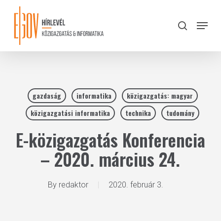
Skip
to
Menu
search
main
Close
content
Menu
gazdaság
informatika
közigazgatás: magyar
közigazgatási informatika
technika
tudomány
E-közigazgatás Konferencia
– 2020. március 24.
By
redaktor
2020. február 3.