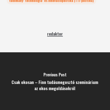
tudomány- technológia- és innovációpolitika (TTI-politika)
redaktor
Previous Post
Csak okosan – Finn tudásmegosztó szeminárium
az okos megoldásokról