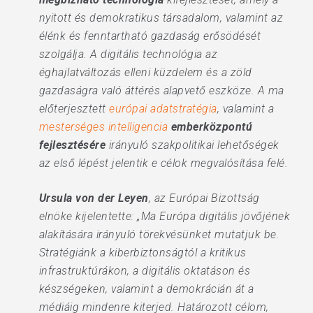
nyitott és demokratikus társadalom, valamint az
élénk és fenntartható gazdaság erősödését
szolgálja. A digitális technológia az
éghajlatváltozás elleni küzdelem és a zöld
gazdaságra való áttérés alapvető eszköze. A ma
előterjesztett
európai adatstratégia
, valamint a
mesterséges intelligencia
emberközpontú
fejlesztésére
irányuló szakpolitikai lehetőségek
az első lépést jelentik e célok megvalósítása felé.
Ursula von der Leyen
, az Európai Bizottság
elnöke kijelentette: „Ma Európa digitális jövőjének
alakítására irányuló törekvésünket mutatjuk be.
Stratégiánk a kiberbiztonságtól a kritikus
infrastruktúrákon, a digitális oktatáson és
készségeken, valamint a demokrácián át a
médiáig mindenre kiterjed. Határozott célom,