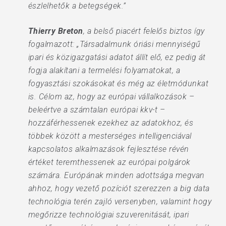
észlelhetők a betegségek.”
Thierry Breton
, a belső piacért felelős biztos így
fogalmazott: „Társadalmunk óriási mennyiségű
ipari és közigazgatási adatot állít elő, ez pedig át
fogja alakítani a termelési folyamatokat, a
fogyasztási szokásokat és még az életmódunkat
is. Célom az, hogy az európai vállalkozások –
beleértve a számtalan európai kkv-t –
hozzáférhessenek ezekhez az adatokhoz, és
többek között a mesterséges intelligenciával
kapcsolatos alkalmazások fejlesztése révén
értéket teremthessenek az európai polgárok
számára. Európának minden adottsága megvan
ahhoz, hogy vezető pozíciót szerezzen a big data
technológia terén zajló versenyben, valamint hogy
megőrizze technológiai szuverenitását, ipari