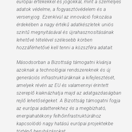
európai értékekkel és jogokkal, mint a személyes
adatok védelme, a fogyasztóvédelem és a
versenyjog. Ezenkívül az innováció fokozása
érdekében a nagy értékű adatkészletek uniós
szintű megnyitásával és újrahasznosításának
lehetővé tételével szélesebb körben
hozzáférhetővé kell tenni a közszféra adatait.
Másodsorban a Bizottság támogatni kívánja
azoknak a technológiai rendszereknek és új
generációs infrastruktúráknak a kifejlesztését,
amelyek révén az EU és valamennyi érintett
szereplő kiaknázhatja majd az adatgazdaságban
rejlő lehetőségeket. A Bizottság támogatni fogja
az európai adatterekhez és a megbízható,
energiahatékony felhőinfrastruktúrához
kapcsolódó nagy hatású európai projektekbe
történő beruházásokat.