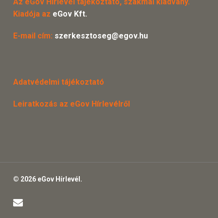
Az eGov Hírlevél tájékoztató, szakmai kiadvány.
Kiadója az
eGov Kft.
E-mail cím:
szerkesztoseg@egov.hu
Adatvédelmi tájékoztató
Leiratkozás az eGov Hírlevélről
© 2026 eGov Hírlevél.
email