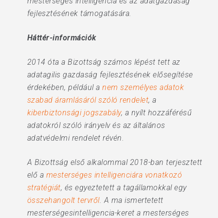
mesterséges intelligencia és az adatgazdaság
fejlesztésének támogatására.
Háttér-információk
2014 óta a Bizottság számos lépést tett az
adatagilis gazdaság fejlesztésének elősegítése
érdekében, például a
nem személyes adatok
szabad áramlásáról szóló rendelet
, a
kiberbiztonsági jogszabály
, a nyílt hozzáférésű
adatokról szóló irányelv és az általános
adatvédelmi rendelet révén.
A Bizottság első alkalommal 2018-ban terjesztett
elő a
mesterséges intelligenciára vonatkozó
stratégiát
, és egyeztetett a tagállamokkal egy
összehangolt tervről
. A ma ismertetett
mesterségesintelligencia-keret a mesterséges