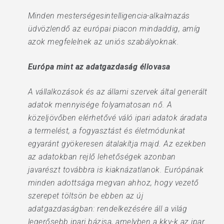
Minden mesterségesintelligencia-alkalmazás
üdvözlendő az európai piacon mindaddig, amíg
azok megfelelnek az uniós szabályoknak.
Európa mint az adatgazdaság éllovasa
A vállalkozások és az állami szervek által generált
adatok mennyisége folyamatosan nő. A
közeljövőben elérhetővé váló ipari adatok áradata
a termelést, a fogyasztást és életmódunkat
egyaránt gyökeresen átalakítja majd. Az ezekben
az adatokban rejlő lehetőségek azonban
javarészt továbbra is kiaknázatlanok. Európának
minden adottsága megvan ahhoz, hogy vezető
szerepet töltsön be ebben az új
adatgazdaságban: rendelkezésére áll a világ
legerősebb ipari bázisa, amelyben a kkv-k az ipar