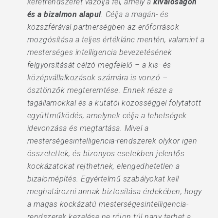
keretrendszerét vázolja fel, amely a
kiválóságon
és a bizalmon alapul
. Célja a magán- és
közszférával partnerségben az erőforrások
mozgósítása a teljes értéklánc mentén, valamint a
mesterséges intelligencia bevezetésének
felgyorsítását célzó megfelelő – a kis- és
középvállalkozások számára is vonzó –
ösztönzők megteremtése. Ennek része a
tagállamokkal és a kutatói közösséggel folytatott
együttműködés, amelynek célja a tehetségek
idevonzása és megtartása. Mivel a
mesterségesintelligencia-rendszerek olykor igen
összetettek, és bizonyos esetekben jelentős
kockázatokat rejthetnek, elengedhetetlen a
bizalomépítés. Egyértelmű szabályokat kell
meghatározni annak biztosítása érdekében, hogy
a magas kockázatú mesterségesintelligencia-
rendszerek kezelése ne rójon túl nagy terhet a