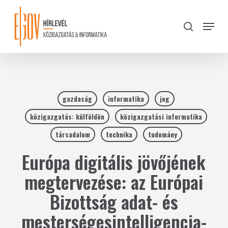
Skip
to
Menu
search
main
Close
content
Menu
gazdaság
informatika
jog
közigazgatás: külföldön
közigazgatási informatika
társadalom
technika
tudomány
Európa digitális jövőjének
megtervezése: az Európai
Bizottság adat- és
mesterségesintelligencia-