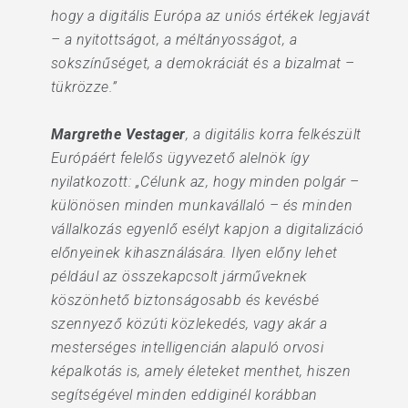
hogy a digitális Európa az uniós értékek legjavát
– a nyitottságot, a méltányosságot, a
sokszínűséget, a demokráciát és a bizalmat –
tükrözze.”
Margrethe Vestager
, a digitális korra felkészült
Európáért felelős ügyvezető alelnök így
nyilatkozott: „Célunk az, hogy minden polgár –
különösen minden munkavállaló – és minden
vállalkozás egyenlő esélyt kapjon a digitalizáció
előnyeinek kihasználására. Ilyen előny lehet
például az összekapcsolt járműveknek
köszönhető biztonságosabb és kevésbé
szennyező közúti közlekedés, vagy akár a
mesterséges intelligencián alapuló orvosi
képalkotás is, amely életeket menthet, hiszen
segítségével minden eddiginél korábban