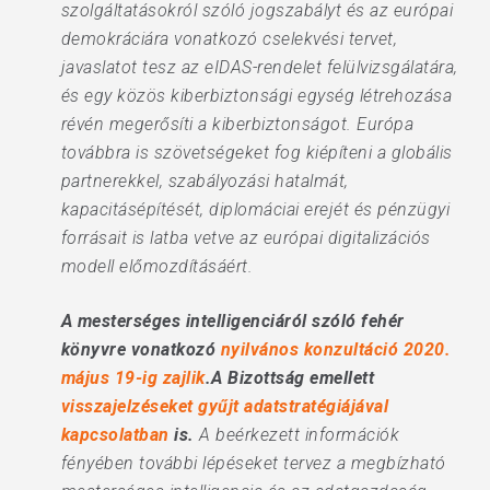
szolgáltatásokról szóló jogszabályt és az európai
demokráciára vonatkozó cselekvési tervet,
javaslatot tesz az eIDAS-rendelet felülvizsgálatára,
és egy közös kiberbiztonsági egység létrehozása
révén megerősíti a kiberbiztonságot. Európa
továbbra is szövetségeket fog kiépíteni a globális
partnerekkel, szabályozási hatalmát,
kapacitásépítését, diplomáciai erejét és pénzügyi
forrásait is latba vetve az európai digitalizációs
modell előmozdításáért.
A mesterséges intelligenciáról szóló fehér
könyvre vonatkozó
nyilvános konzultáció 2020.
május 19-ig zajlik
.A Bizottság emellett
visszajelzéseket gyűjt adatstratégiájával
kapcsolatban
is.
A beérkezett információk
fényében további lépéseket tervez a megbízható