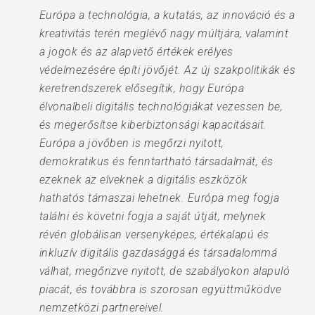
Európa a technológia, a kutatás, az innováció és a
kreativitás terén meglévő nagy múltjára, valamint
a jogok és az alapvető értékek erélyes
védelmezésére építi jövőjét. Az új szakpolitikák és
keretrendszerek elősegítik, hogy Európa
élvonalbeli digitális technológiákat vezessen be,
és megerősítse kiberbiztonsági kapacitásait.
Európa a jövőben is megőrzi nyitott,
demokratikus és fenntartható társadalmát, és
ezeknek az elveknek a digitális eszközök
hathatós támaszai lehetnek. Európa meg fogja
találni és követni fogja a saját útját, melynek
révén globálisan versenyképes, értékalapú és
inkluzív digitális gazdasággá és társadalommá
válhat, megőrizve nyitott, de szabályokon alapuló
piacát, és továbbra is szorosan együttműködve
nemzetközi partnereivel.