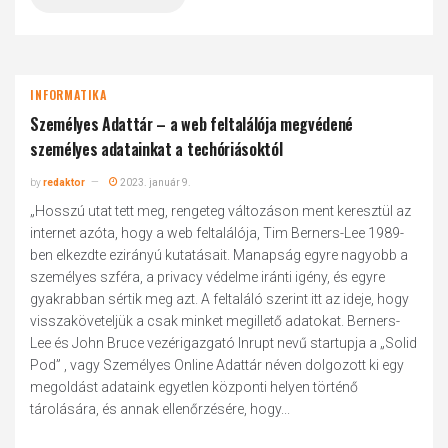
INFORMATIKA
Személyes Adattár – a web feltalálója megvédené
személyes adatainkat a techóriásoktól
by
redaktor
2023. január 9.
„Hosszú utat tett meg, rengeteg változáson ment keresztül az
internet azóta, hogy a web feltalálója, Tim Berners-Lee 1989-
ben elkezdte ezirányú kutatásait. Manapság egyre nagyobb a
személyes szféra, a privacy védelme iránti igény, és egyre
gyakrabban sértik meg azt. A feltaláló szerint itt az ideje, hogy
visszaköveteljük a csak minket megillető adatokat. Berners-
Lee és John Bruce vezérigazgató Inrupt nevű startupja a „Solid
Pod” , vagy Személyes Online Adattár néven dolgozott ki egy
megoldást adataink egyetlen központi helyen történő
tárolására, és annak ellenőrzésére, hogy...