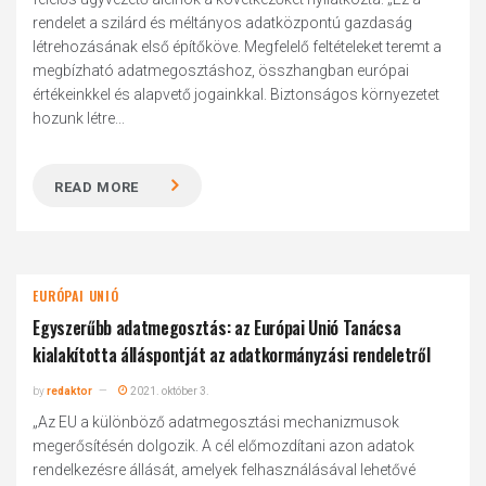
rendelet a szilárd és méltányos adatközpontú gazdaság
létrehozásának első építőköve. Megfelelő feltételeket teremt a
megbízható adatmegosztáshoz, összhangban európai
értékeinkkel és alapvető jogainkkal. Biztonságos környezetet
hozunk létre...
READ MORE
EURÓPAI UNIÓ
Egyszerűbb adatmegosztás: az Európai Unió Tanácsa
kialakította álláspontját az adatkormányzási rendeletről
by
redaktor
2021. október 3.
„Az EU a különböző adatmegosztási mechanizmusok
megerősítésén dolgozik. A cél előmozdítani azon adatok
rendelkezésre állását, amelyek felhasználásával lehetővé