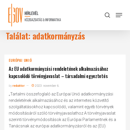
Skip
to
Menu
search
main
Close
content
Menu
Találat: adatkormányzás
EURÓPAI UNIÓ
Az EU adatkormányzási rendeletének alkalmazásához
kapcsolódó törvényjavaslat – társadalmi egyeztetés
by
redaktor
2023. november 6.
„Tartalmi összefoglaló az Európai Unió adatkormányzási
rendeletének alkalmazásához és az internetes közvetítő
szolgáltatásokhoz kapcsolódó, valamint egyéb törvények
módosításáról szóló törvényjavaslathoz A törvényjavaslat
szerinti törvénymódosítások az Európai Parlamentnek és a
Tanácsnak az európai adatkormányzásról és az (EU)