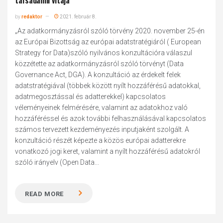
társadalmi vitája
by
redaktor
2021. február 8.
„Az adatkormányzásról szóló törvény 2020. november 25-én
az Európai Bizottság az európai adatstratégiáról ( European
Strategy for Data)szóló nyilvános konzultációra válaszul
közzétette az adatkormányzásról szóló törvényt (Data
Governance Act, DGA). A konzultáció az érdekelt felek
adatstratégiával (többek között nyílt hozzáférésű adatokkal,
adatmegosztással és adatterekkel) kapcsolatos
véleményeinek felmérésére, valamint az adatokhoz való
hozzáféréssel és azok további felhasználásával kapcsolatos
számos tervezett kezdeményezés inputjaként szolgált. A
konzultáció részét képezte a közös európai adatterekre
vonatkozó jogi keret, valamint a nyílt hozzáférésű adatokról
szóló irányelv (Open Data...
READ MORE