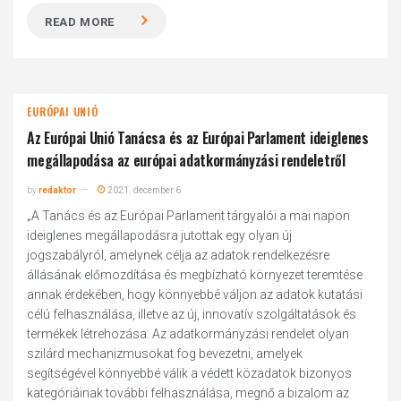
READ MORE
EURÓPAI UNIÓ
Az Európai Unió Tanácsa és az Európai Parlament ideiglenes
megállapodása az európai adatkormányzási rendeletről
by
redaktor
2021. december 6.
„A Tanács és az Európai Parlament tárgyalói a mai napon
ideiglenes megállapodásra jutottak egy olyan új
jogszabályról, amelynek célja az adatok rendelkezésre
állásának előmozdítása és megbízható környezet teremtése
annak érdekében, hogy könnyebbé váljon az adatok kutatási
célú felhasználása, illetve az új, innovatív szolgáltatások és
termékek létrehozása. Az adatkormányzási rendelet olyan
szilárd mechanizmusokat fog bevezetni, amelyek
segítségével könnyebbé válik a védett közadatok bizonyos
kategóriáinak további felhasználása, megnő a bizalom az