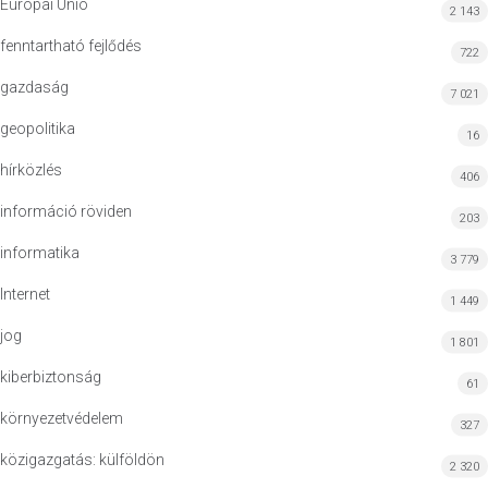
Európai Unió
2 143
fenntartható fejlődés
722
gazdaság
7 021
geopolitika
16
hírközlés
406
információ röviden
203
informatika
3 779
Internet
1 449
jog
1 801
kiberbiztonság
61
környezetvédelem
327
közigazgatás: külföldön
2 320