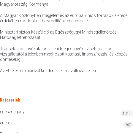
Magyarország Kormánya
A Magyar Közlönyben megjelentek az európai uniós források elérése
érdekében módosított helyreállítási terv részletei
Miniszteri biztos készíti elő az Egészségügyi Minőségellenőrzési
Hatóság létrehozását
Transzlációs jövőkutatás: a lehetséges jövők szisztematikus
vizsgálatától a jelenben meghozott kutatási, finanszírozási és képzési
döntésekig
Az EU elektrifikációval küzdene a klímaváltozás ellen
Kategóriák
egészségügy
1 114
energia
707