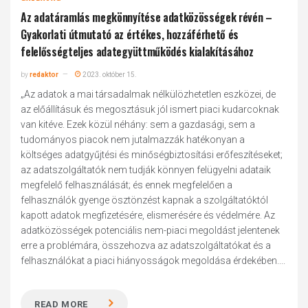
Az adatáramlás megkönnyítése adatközösségek révén –
Gyakorlati útmutató az értékes, hozzáférhető és
felelősségteljes adategyüttműködés kialakításához
by
redaktor
2023. október 15.
„Az adatok a mai társadalmak nélkülözhetetlen eszközei, de
az előállításuk és megosztásuk jól ismert piaci kudarcoknak
van kitéve. Ezek közül néhány: sem a gazdasági, sem a
tudományos piacok nem jutalmazzák hatékonyan a
költséges adatgyűjtési és minőségbiztosítási erőfeszítéseket;
az adatszolgáltatók nem tudják könnyen felügyelni adataik
megfelelő felhasználását; és ennek megfelelően a
felhasználók gyenge ösztönzést kapnak a szolgáltatóktól
kapott adatok megfizetésére, elismerésére és védelmére. Az
adatközösségek potenciális nem-piaci megoldást jelentenek
erre a problémára, összehozva az adatszolgáltatókat és a
felhasználókat a piaci hiányosságok megoldása érdekében....
READ MORE