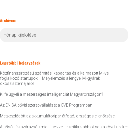
Archívum
Archívum
Legutóbbi bejegyzések
Közfinanszírozású számítási kapacitás és alkalmazott MI-vel
foglalkozó startupok – Mélyelemzés a lengyel MI-gyárak
ökoszisztémájáról
Ki felügyeli a mesterséges intelligenciát Magyarországon?
Az ENISA bővíti szerepvállalását a CVE Programban
Megkezdődött az akkumulátoripar átfogó, országos ellenőrzése
A hőség és szárazság miatti helyzet legkritikusabb öt napja következik –