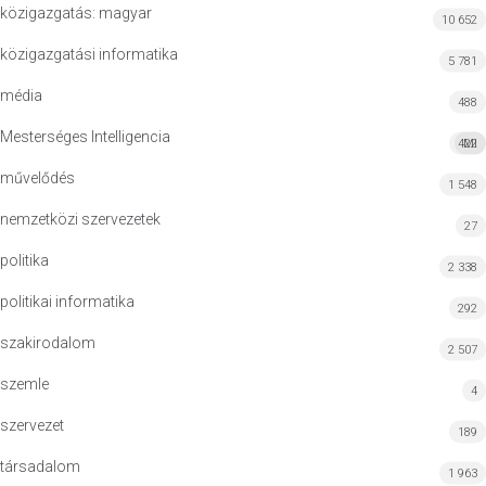
közigazgatás: magyar
10 652
közigazgatási informatika
5 781
média
488
Mesterséges Intelligencia
422
MI
művelődés
1 548
nemzetközi szervezetek
27
politika
2 338
politikai informatika
292
szakirodalom
2 507
szemle
4
szervezet
189
társadalom
1 963