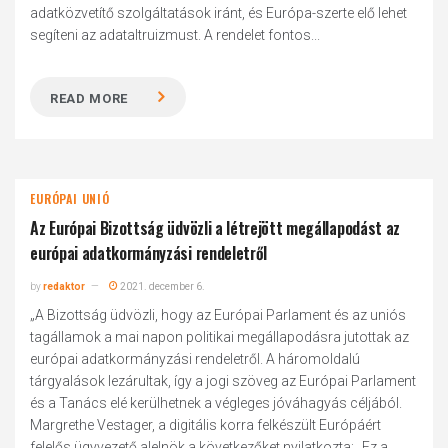
adatközvetítő szolgáltatások iránt, és Európa-szerte elő lehet
segíteni az adataltruizmust. A rendelet fontos...
READ MORE
EURÓPAI UNIÓ
Az Európai Bizottság üdvözli a létrejött megállapodást az
európai adatkormányzási rendeletről
by
redaktor
2021. december 6.
„A Bizottság üdvözli, hogy az Európai Parlament és az uniós
tagállamok a mai napon politikai megállapodásra jutottak az
európai adatkormányzási rendeletről. A háromoldalú
tárgyalások lezárultak, így a jogi szöveg az Európai Parlament
és a Tanács elé kerülhetnek a végleges jóváhagyás céljából.
Margrethe Vestager, a digitális korra felkészült Európáért
felelős ügyvezető alelnök a következőket nyilatkozta: „Ez a