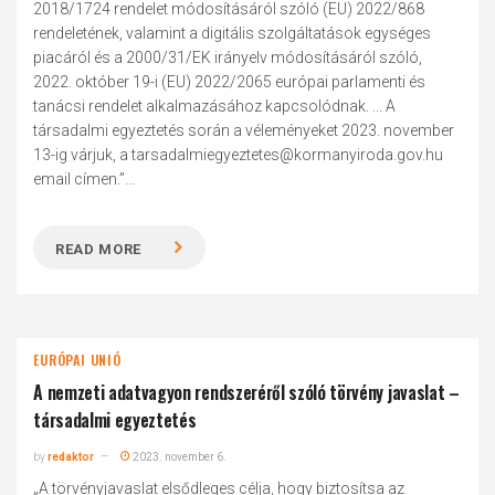
2018/1724 rendelet módosításáról szóló (EU) 2022/868
rendeletének, valamint a digitális szolgáltatások egységes
piacáról és a 2000/31/EK irányelv módosításáról szóló,
2022. október 19-i (EU) 2022/2065 európai parlamenti és
tanácsi rendelet alkalmazásához kapcsolódnak. ... A
társadalmi egyeztetés során a véleményeket 2023. november
13-ig várjuk, a tarsadalmiegyeztetes@kormanyiroda.gov.hu
email címen.”...
READ MORE
EURÓPAI UNIÓ
A nemzeti adatvagyon rendszeréről szóló törvény javaslat –
társadalmi egyeztetés
by
redaktor
2023. november 6.
„A törvényjavaslat elsődleges célja, hogy biztosítsa az