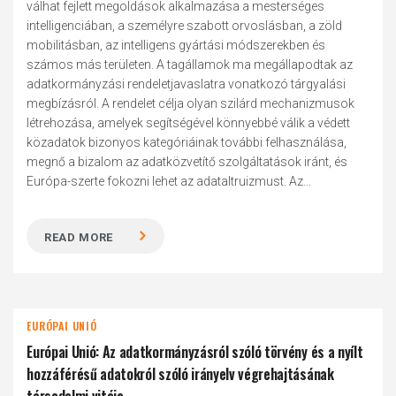
válhat fejlett megoldások alkalmazása a mesterséges
intelligenciában, a személyre szabott orvoslásban, a zöld
mobilitásban, az intelligens gyártási módszerekben és
számos más területen. A tagállamok ma megállapodtak az
adatkormányzási rendeletjavaslatra vonatkozó tárgyalási
megbízásról. A rendelet célja olyan szilárd mechanizmusok
létrehozása, amelyek segítségével könnyebbé válik a védett
közadatok bizonyos kategóriáinak további felhasználása,
megnő a bizalom az adatközvetítő szolgáltatások iránt, és
Európa-szerte fokozni lehet az adataltruizmust. Az...
READ MORE
EURÓPAI UNIÓ
Európai Unió: Az adatkormányzásról szóló törvény és a nyílt
hozzáférésű adatokról szóló irányelv végrehajtásának