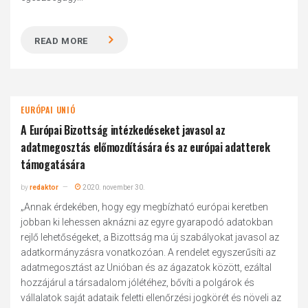
READ MORE
EURÓPAI UNIÓ
A Európai Bizottság intézkedéseket javasol az
adatmegosztás előmozdítására és az európai adatterek
támogatására
by
redaktor
2020. november 30.
„Annak érdekében, hogy egy megbízható európai keretben
jobban ki lehessen aknázni az egyre gyarapodó adatokban
rejlő lehetőségeket, a Bizottság ma új szabályokat javasol az
adatkormányzásra vonatkozóan. A rendelet egyszerűsíti az
adatmegosztást az Unióban és az ágazatok között, ezáltal
hozzájárul a társadalom jólétéhez, bővíti a polgárok és
vállalatok saját adataik feletti ellenőrzési jogkörét és növeli az