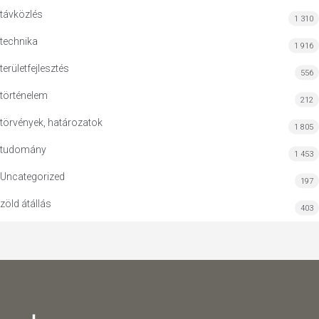
távközlés
1 310
technika
1 916
területfejlesztés
556
történelem
212
törvények, határozatok
1 805
tudomány
1 453
Uncategorized
197
zöld átállás
403