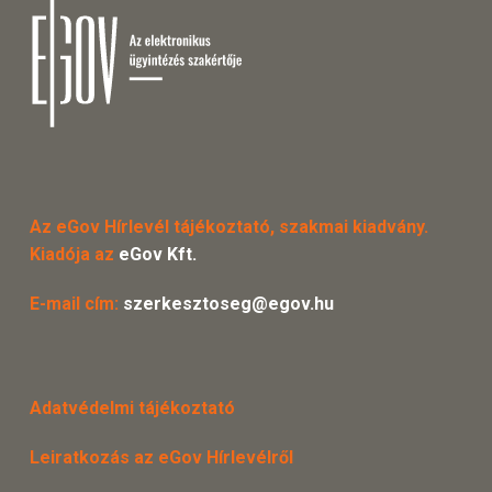
Az eGov Hírlevél tájékoztató, szakmai kiadvány.
Kiadója az
eGov Kft.
E-mail cím:
szerkesztoseg@egov.hu
Adatvédelmi tájékoztató
Leiratkozás az eGov Hírlevélről