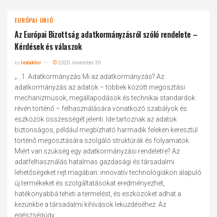
EURÓPAI UNIÓ
Az Európai Bizottság adatkormányzásról szóló rendelete –
Kérdések és válaszok
by
redaktor
2020. november 30.
„...1. Adatkormányzás Mi az adatkormányzás? Az
adatkormányzás az adatok – többek között megosztási
mechanizmusok, megállapodások és technikai standardok
révén történő – felhasználására vonatkozó szabályok és
eszközök összességét jelenti. Ide tartoznak az adatok
biztonságos, például megbízható harmadik feleken keresztül
történő megosztására szolgáló struktúrák és folyamatok.
Miért van szükség egy adatkormányzási rendeletre? Az
adatfelhasználás hatalmas gazdasági és társadalmi
lehetőségeket rejt magában: innovatív technológiákon alapuló
új termékeket és szolgáltatásokat eredményezhet,
hatékonyabbá teheti a termelést, és eszközöket adhat a
kezünkbe a társadalmi kihívások leküzdéséhez. Az
egészségügy...