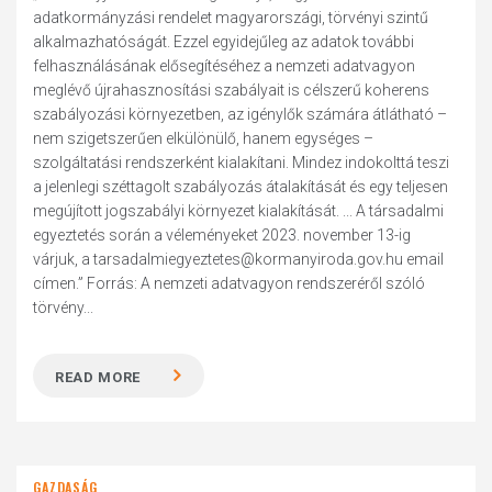
adatkormányzási rendelet magyarországi, törvényi szintű
alkalmazhatóságát. Ezzel egyidejűleg az adatok további
felhasználásának elősegítéséhez a nemzeti adatvagyon
meglévő újrahasznosítási szabályait is célszerű koherens
szabályozási környezetben, az igénylők számára átlátható –
nem szigetszerűen elkülönülő, hanem egységes –
szolgáltatási rendszerként kialakítani. Mindez indokolttá teszi
a jelenlegi széttagolt szabályozás átalakítását és egy teljesen
megújított jogszabályi környezet kialakítását. ... A társadalmi
egyeztetés során a véleményeket 2023. november 13-ig
várjuk, a tarsadalmiegyeztetes@kormanyiroda.gov.hu email
címen.” Forrás: A nemzeti adatvagyon rendszeréről szóló
törvény...
READ MORE
GAZDASÁG