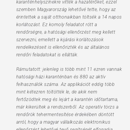
karanténhelyszínekre vitték a hazatérőket, ezzel
szemben Magyarország lehetővé tette, hogy az
érintettek a saját otthonaikban töltsék a 14 napos
korlátozást. Ez komoly feladatot rótt a
rendőrségre, a hatósági ellenőrzést meg kellett
szervezni, emellett a kijárási korlátozások
rendelkezéseit is ellenőrizték és az általános
rendőri feladatokat is ellátták.
Rámutatott: jelenleg is több mint 11 ezren vannak
hatósági házi karanténban és 880 az aktív
felhasználók száma. Az applikációt eddig több
mint kétezren töltötték le, de akik nem
fertőzödtek meg és lejárt a karantén időtartama,
már kikerültek a rendszerből. Az operatív törzs a
rendőrök tehermentesítése érdekében döntött
arról, hogy a magyar vállalkozás elektronikus
ellenőrzést lehetővé tevő segítségét elfogadja.