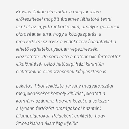
Kovács Zoltán elmondta: a magyar állam
erőfeszítései mögött érdemes láthatóvá tenni
azokat az együttműködéseket, amelyek garanciát
biztosítanak arra, hogy a közigazgatás, a
rendvédelmi szervek a védekezési feladataikat a
lehető leghatékonyabban végezhessék.
Hozzátette: ide sorolható a potenciális fertőzöttek
elkülönítését célzó hatósági házi karantén
elektronikus ellenőrzésének kifejlesztése is.
Lakatos Tibor felidézte: járvány magyarországi
megjelenésekor komoly kihívást jelentett a
kormány számára, hogyan kezelje a sokszor
súlyosan fertőzött országokból hazatérő
állampolgárokat. Példaként említette, hogy
Szlovákiában államilag kijelölt