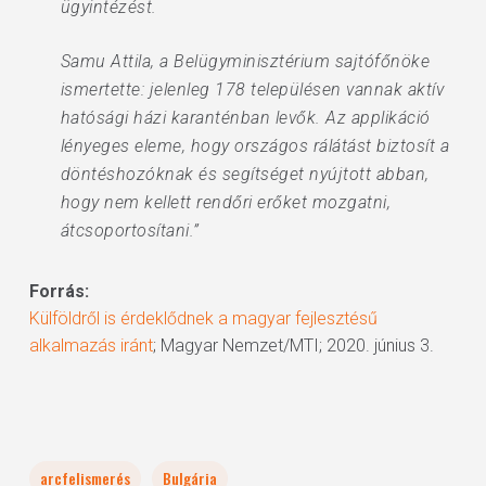
ügyintézést.
Samu Attila, a Belügyminisztérium sajtófőnöke
ismertette: jelenleg 178 településen vannak aktív
hatósági házi karanténban levők. Az applikáció
lényeges eleme, hogy országos rálátást biztosít a
döntéshozóknak és segítséget nyújtott abban,
hogy nem kellett rendőri erőket mozgatni,
átcsoportosítani.”
Forrás:
Külföldről is érdeklődnek a magyar fejlesztésű
alkalmazás iránt
; Magyar Nemzet/MTI; 2020. június 3.
arcfelismerés
Bulgária