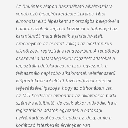
Az önkéntes alapon használható alkalmazásra
vonatkozó újságírói kérdésre Lakatos Tibor
elmondta: első lépésként az országba belépővel a
határon szóbeli végzést közölnek a hatósági házi
karanténról, majd értesítik a járási hivatalt.
Amennyiben az érintett vállalja az elektronikus
ellenőrzést, regisztrál a rendszerben. A rendőrség
összeveti a határátlépéskor rögzített adatokat a
regisztrált adatokkal és ha azok egyeznek, a
felhasználó napi több alkalommal, véletlenszerű
időpontokban kiküldött távellenőrzési kérések
teljesítésével igazolja, hogy az otthonában van.
Az MTI kérdésére elmondta: az alkalmazás bárki
számára letölthető, de csak akkor működik, ha a
regisztrációs adatok egyeznek a hatósági
nyilvántartással és csak addig az ideig, amíg a
korlátozó intézkedés érvényben van.