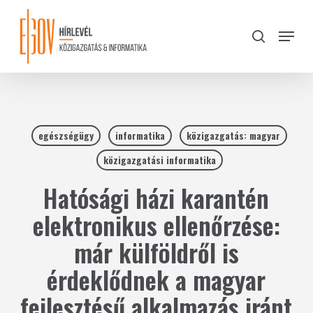
Skip
to
Menu
search
main
Close
content
Menu
egészségügy
informatika
közigazgatás: magyar
közigazgatási informatika
Hatósági házi karantén
elektronikus ellenőrzése:
már külföldről is
érdeklődnek a magyar
fejlesztésű alkalmazás iránt