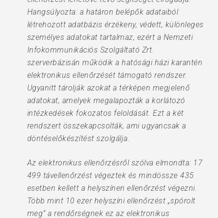
Hangsúlyozta: a határon belépők adataiból
létrehozott adatbázis érzékeny, védett, különleges
személyes adatokat tartalmaz, ezért a Nemzeti
Infokommunikációs Szolgáltató Zrt.
szerverbázisán működik a hatósági házi karantén
elektronikus ellenőrzését támogató rendszer.
Ugyanitt tárolják azokat a térképen megjelenő
adatokat, amelyek megalapozták a korlátozó
intézkedések fokozatos feloldását. Ezt a két
rendszert összekapcsolták, ami ugyancsak a
döntéselőkészítést szolgálja.
Az elektronikus ellenőrzésről szólva elmondta: 17
499 távellenőrzést végeztek és mindössze 435
esetben kellett a helyszínen ellenőrzést végezni.
Több mint 10 ezer helyszíni ellenőrzést „spórolt
meg” a rendőrségnek ez az elektronikus