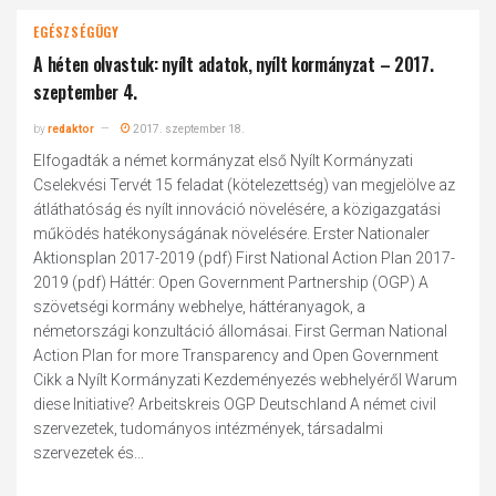
EGÉSZSÉGÜGY
A héten olvastuk: nyílt adatok, nyílt kormányzat – 2017.
szeptember 4.
by
redaktor
2017. szeptember 18.
Elfogadták a német kormányzat első Nyílt Kormányzati
Cselekvési Tervét 15 feladat (kötelezettség) van megjelölve az
átláthatóság és nyílt innováció növelésére, a közigazgatási
működés hatékonyságának növelésére. Erster Nationaler
Aktionsplan 2017-2019 (pdf) First National Action Plan 2017-
2019 (pdf) Háttér: Open Government Partnership (OGP) A
szövetségi kormány webhelye, háttéranyagok, a
németországi konzultáció állomásai. First German National
Action Plan for more Transparency and Open Government
Cikk a Nyílt Kormányzati Kezdeményezés webhelyéről Warum
diese Initiative? Arbeitskreis OGP Deutschland A német civil
szervezetek, tudományos intézmények, társadalmi
szervezetek és...