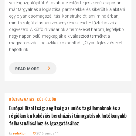
vezérigazgatójától. A további jelentős terjeszkedés kapcsán
már tárgyalnak a logisztikai partnerekkel és sikerült kialakítani
egy olyan csomagszállítási konstrukciót, ami mind árban,
mind szolgáltatásban versenyképes lehet – fűzte hozzá a
cégvezető. A külföldi vásárlók a termékeket három, legfeljebb
négy napon belül megkapják a kiválasztott terméket a
magyarországi logisztikai központból. „Olyan fejlesztéseket
hajtottunk...
READ MORE
KÖZIGAZGATÁS: KÜLFÖLDÖN
Európai Bizottság: segítség az uniós tagállamoknak és a
régióknak a kohéziós beruházási támogatások hatékonyabb
felhasználásához és igazgatásához
by
redaktor
2015. június 11.