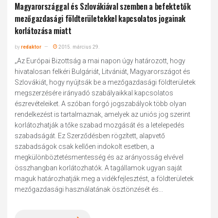
Magyarországgal és Szlovákiával szemben a befektetők
mezőgazdasági földterületekkel kapcsolatos jogainak
korlátozása miatt
by
redaktor
2015. március 29.
„Az Európai Bizottság a mai napon úgy határozott, hogy
hivatalosan felkéri Bulgáriát, Litvániát, Magyarországot és
Szlovákiát, hogy nyújtsák be a mezőgazdasági földterületek
megszerzésére irányadó szabályaikkal kapcsolatos
észrevételeiket. A szóban forgó jogszabályok több olyan
rendelkezést is tartalmaznak, amelyek az uniós jog szerint
korlátozhatják a tőke szabad mozgását és a letelepedés
szabadságát. Ez Szerződésben rögzített, alapvető
szabadságok csak kellően indokolt esetben, a
megkülönböztetésmentesség és az arányosság elvével
összhangban korlátozhatók. A tagállamok ugyan saját
maguk határozhatják meg a vidékfejlesztést, a földterületek
mezőgazdasági használatának ösztönzését és...