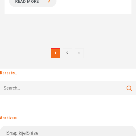
READ MORE
1
2
Keresés..
Archívum
Archívum