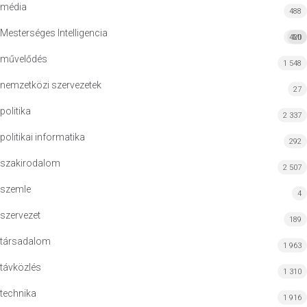
média
488
Mesterséges Intelligencia
420
MI
művelődés
1 548
nemzetközi szervezetek
27
politika
2 337
politikai informatika
292
szakirodalom
2 507
szemle
4
szervezet
189
társadalom
1 963
távközlés
1 310
technika
1 916