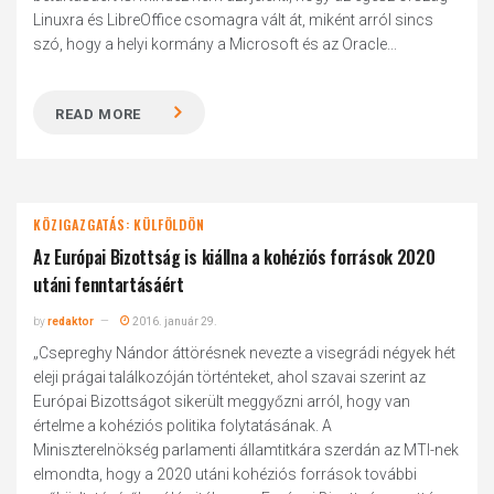
Linuxra és LibreOffice csomagra vált át, miként arról sincs
szó, hogy a helyi kormány a Microsoft és az Oracle...
READ MORE
KÖZIGAZGATÁS: KÜLFÖLDÖN
Az Európai Bizottság is kiállna a kohéziós források 2020
utáni fenntartásáért
by
redaktor
2016. január 29.
„Csepreghy Nándor áttörésnek nevezte a visegrádi négyek hét
eleji prágai találkozóján történteket, ahol szavai szerint az
Európai Bizottságot sikerült meggyőzni arról, hogy van
értelme a kohéziós politika folytatásának. A
Miniszterelnökség parlamenti államtitkára szerdán az MTI-nek
elmondta, hogy a 2020 utáni kohéziós források további