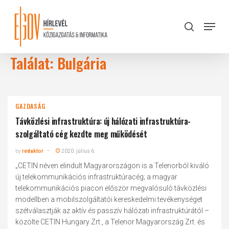
Skip
to
Menu
search
main
Close
content
Menu
Találat: Bulgária
GAZDASÁG
Távközlési infrastruktúra: új hálózati infrastruktúra-
szolgáltató cég kezdte meg működését
by
redaktor
2020. július 6.
„CETIN néven elindult Magyarországon is a Telenorból kiváló
új telekommunikációs infrastruktúracég; a magyar
telekommunikációs piacon először megvalósuló távközlési
modellben a mobilszolgáltatói kereskedelmi tevékenységet
szétválasztják az aktív és passzív hálózati infrastruktúrától –
közölte CETIN Hungary Zrt., a Telenor Magyarország Zrt. és