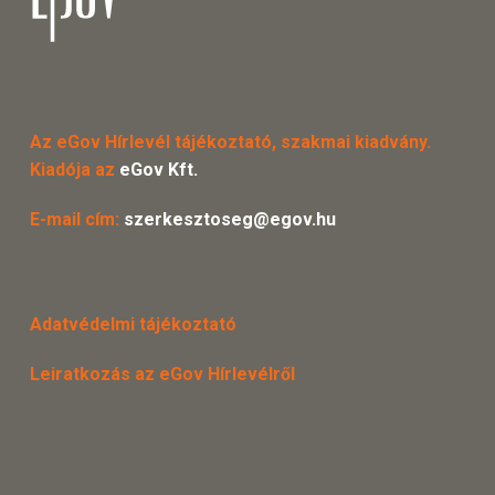
Az eGov Hírlevél tájékoztató, szakmai kiadvány.
Kiadója az
eGov Kft.
E-mail cím:
szerkesztoseg@egov.hu
Adatvédelmi tájékoztató
Leiratkozás az eGov Hírlevélről