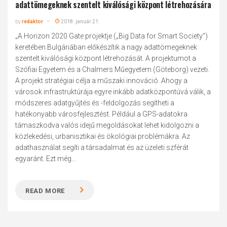
adattömegeknek szentelt kiválósági központ létrehozására
by
redaktor
2018. január 21.
„A Horizon 2020 Gate projektje („Big Data for Smart Society”)
keretében Bulgáriában előkészítik a nagy adattömegeknek
szentelt kiválósági központ létrehozását. A projektumot a
Szófiai Egyetem és a Chalmers Műegyetem (Göteborg) vezeti.
A projekt stratégiai célja a műszaki innováció. Ahogy a
városok infrastruktúrája egyre inkább adatközpontúvá válik, a
módszeres adatgyűjtés és -feldolgozás segítheti a
hatékonyabb városfejlesztést. Például a GPS-adatokra
támaszkodva valós idejű megoldásokat lehet kidolgozni a
közlekedési, urbanisztikai és ökológiai problémákra. Az
adathasználat segíti a társadalmat és az üzeleti szférát
egyaránt. Ezt még...
READ MORE