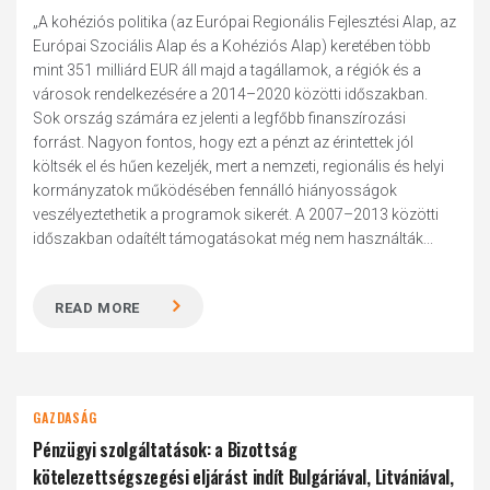
„A kohéziós politika (az Európai Regionális Fejlesztési Alap, az
Európai Szociális Alap és a Kohéziós Alap) keretében több
mint 351 milliárd EUR áll majd a tagállamok, a régiók és a
városok rendelkezésére a 2014–2020 közötti időszakban.
Sok ország számára ez jelenti a legfőbb finanszírozási
forrást. Nagyon fontos, hogy ezt a pénzt az érintettek jól
költsék el és hűen kezeljék, mert a nemzeti, regionális és helyi
kormányzatok működésében fennálló hiányosságok
veszélyeztethetik a programok sikerét. A 2007–2013 közötti
időszakban odaítélt támogatásokat még nem használták...
READ MORE
GAZDASÁG
Pénzügyi szolgáltatások: a Bizottság
kötelezettségszegési eljárást indít Bulgáriával, Litvániával,