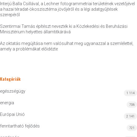
Interjú Balla Csillával, a Lechner fotogrammetriai területének vezetőjével
a hazai téradat-ökoszisztéma jövőjéről és a légi adatgyűjtések
szerepéről
Szentirmai Tamás építészt nevezték ki a Közlekedési és Beruházási
Minisztérium helyettes államtitkárává
Az oktatás megújítása nem valósulhat meg ugyanazzal a szemlélettel,
amely a problémákat előidézte
Kategóriák
egészségügy
1 114
energia
706
Európai Unió
2 141
fenntartható fejlődés
721