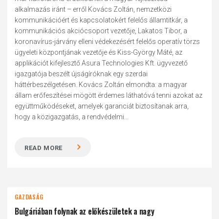
alkalmazás iránt – erről Kovács Zoltán, nemzetközi
kommunikációért és kapcsolatokért felelős államtitkár, a
kommunikációs akciócsoport vezetője, Lakatos Tibor, a
koronavírus-járvány elleni védekezésért felelős operatív törzs
ügyeleti központjának vezetője és Kiss-György Máté, az
applikációt kifejlesztő Asura Technologies Kft. ügyvezető
igazgatója beszélt újságíróknak egy szerdai
háttérbeszélgetésen. Kovács Zoltán elmondta: a magyar
állam erőfeszítései mögött érdemes láthatóvá tenni azokat az
együttműködéseket, amelyek garanciát biztosítanak arra,
hogy a közigazgatás, a rendvédelmi...
READ MORE
GAZDASÁG
Bulgáriában folynak az előkészületek a nagy