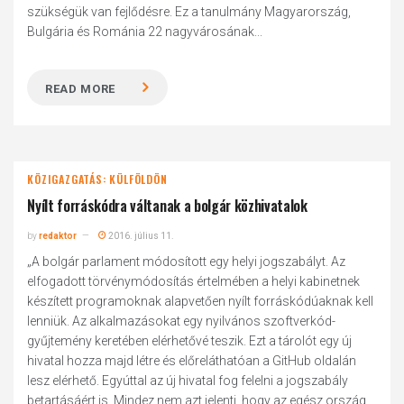
szükségük van fejlődésre. Ez a tanulmány Magyarország,
Bulgária és Románia 22 nagyvárosának...
READ MORE
KÖZIGAZGATÁS: KÜLFÖLDÖN
Nyílt forráskódra váltanak a bolgár közhivatalok
by
redaktor
2016. július 11.
„A bolgár parlament módosított egy helyi jogszabályt. Az
elfogadott törvénymódosítás értelmében a helyi kabinetnek
készített programoknak alapvetően nyílt forráskódúaknak kell
lenniük. Az alkalmazásokat egy nyilvános szoftverkód-
gyűjtemény keretében elérhetővé teszik. Ezt a tárolót egy új
hivatal hozza majd létre és előreláthatóan a GitHub oldalán
lesz elérhető. Egyúttal az új hivatal fog felelni a jogszabály
betartásáért is. Mindez nem azt jelenti, hogy az egész ország