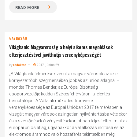
READ MORE
GAZDASÁG
Világbank: Magyarország a helyi sikeres megoldások
elterjesztésével javíthatja versenyképességét
by
redaktor
2017. június 29.
„A Világbank felmérése szerint a magyar városok az üzleti
környezet több szegmensében jobbak az uniós átlagnál –
mondta Thomas Bender, az Európai Bizottság
csoportvezetője kedden Székesfehérváron, a jelentés
bemutatóján. A Vállalati működési környezet
versenyképessége az Európai Unióban 2017 felmérésben a
vizsgált magyar városok az ingatlan nyilvántartásba vételekor
és a szerződések érvényesítésekor jobban teljesítettek, mint az
európai uniós átlag, ugyanakkor a vállalkozás indítása és az
elektromos áramhoz való hozzáférés tekintetében még