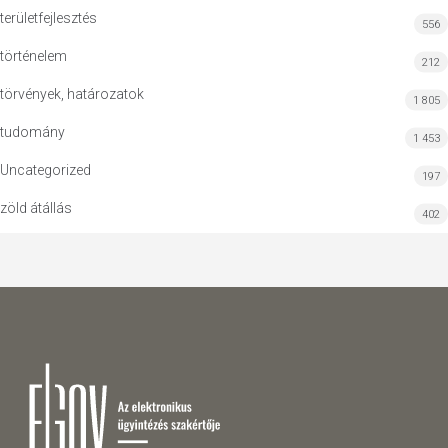
területfejlesztés
556
történelem
212
törvények, határozatok
1 805
tudomány
1 453
Uncategorized
197
zöld átállás
402