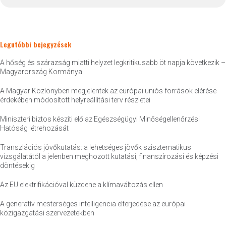
Legutóbbi bejegyzések
A hőség és szárazság miatti helyzet legkritikusabb öt napja következik –
Magyarország Kormánya
A Magyar Közlönyben megjelentek az európai uniós források elérése
érdekében módosított helyreállítási terv részletei
Miniszteri biztos készíti elő az Egészségügyi Minőségellenőrzési
Hatóság létrehozását
Transzlációs jövőkutatás: a lehetséges jövők szisztematikus
vizsgálatától a jelenben meghozott kutatási, finanszírozási és képzési
döntésekig
Az EU elektrifikációval küzdene a klímaváltozás ellen
A generatív mesterséges intelligencia elterjedése az európai
közigazgatási szervezetekben