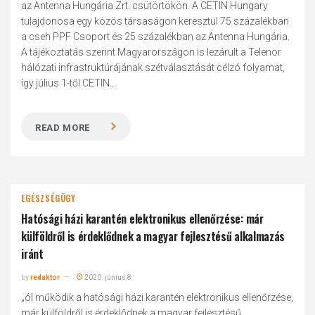
az Antenna Hungária Zrt. csütörtökön. A CETIN Hungary
tulajdonosa egy közös társaságon keresztül 75 százalékban
a cseh PPF Csoport és 25 százalékban az Antenna Hungária.
A tájékoztatás szerint Magyarországon is lezárult a Telenor
hálózati infrastruktúrájának szétválasztását célzó folyamat,
így július 1-től CETIN...
READ MORE
EGÉSZSÉGÜGY
Hatósági házi karantén elektronikus ellenőrzése: már
külföldről is érdeklődnek a magyar fejlesztésű alkalmazás
iránt
by
redaktor
2020. június 8.
„ól működik a hatósági házi karantén elektronikus ellenőrzése,
már külföldről is érdeklődnek a magyar fejlesztésű