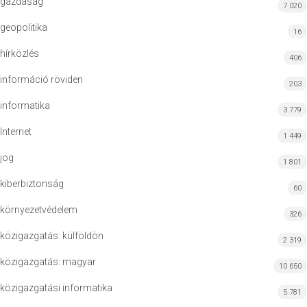
gazdaság
7 020
geopolitika
16
hírközlés
406
információ röviden
203
informatika
3 779
Internet
1 449
jog
1 801
kiberbiztonság
60
környezetvédelem
326
közigazgatás: külföldön
2 319
közigazgatás: magyar
10 650
közigazgatási informatika
5 781