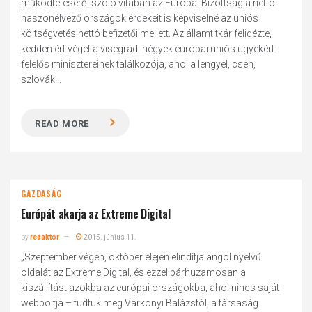
működtetéséről szóló vitában az Európai Bizottság a nettó
haszonélvező országok érdekeit is képviselné az uniós
költségvetés nettó befizetői mellett. Az államtitkár felidézte,
kedden ért véget a visegrádi négyek európai uniós ügyekért
felelős minisztereinek találkozója, ahol a lengyel, cseh,
szlovák...
READ MORE
GAZDASÁG
Európát akarja az Extreme Digital
by
redaktor
2015. június 11.
„Szeptember végén, október elején elindítja angol nyelvű
oldalát az Extreme Digital, és ezzel párhuzamosan a
kiszállítást azokba az európai országokba, ahol nincs saját
webboltja – tudtuk meg Várkonyi Balázstól, a társaság