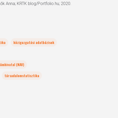
bők Anna; KRTK blog/Portfolio.hu; 2020.
tika
közigazgatási adatbázisok
Vámhivatal (NAV)
társadalomstatisztika