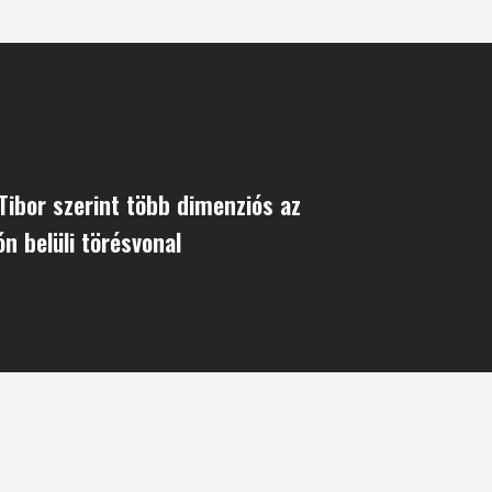
Tibor szerint több dimenziós az
ón belüli törésvonal