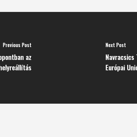
Previous Post
Next Post
éppontban az
Navracsics 
helyreállítás
Európai Uni