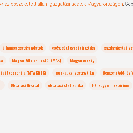
tók az összekötött államigazgatási adatok Magyarországon
; Se
államigazgatási adatok
egészségügyi statisztika
gazdaságstatisz
sa
Magyar Államkincstár (MÁK)
Magyarország
utatóközpontja (MTA KRTK)
munkaügyi statisztika
Nemzeti Adó- és 
)
Oktatási Hivatal
oktatási statisztika
Pénzügyminisztérium