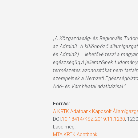
Hit enter to search or ESC to close
„A Közgazdaság- és Regionális Tudomá
az Admin3. A különböző államigazgat
és Admin2) – lehetővé teszi a magyar
egészségügyi jellemzőinek tudományos
természetes azonosítókat nem tartalm
szerepelnek a Nemzeti Egészségbiztos
Adó- és Vámhivatal adatbázisai.”
Forrás:
A KRTK Adatbank Kapcsolt Államigazga
DOI:
10.18414/KSZ.2019.11.1230
; 123
Lásd még:
MTA KRTK Adatbank