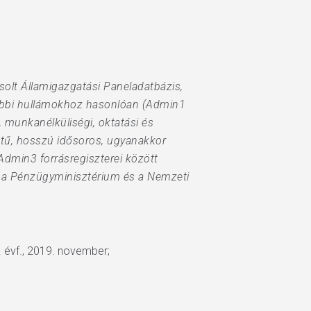
olt Államigazgatási Paneladatbázis,
rábbi hullámokhoz hasonlóan (Admin1
munkanélküliségi, oktatási és
ntű, hosszú idősoros, ugyanakkor
dmin3 forrásregiszterei között
l, a Pénzügyminisztérium és a Nemzeti
 évf., 2019. november;