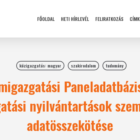
FŐOLDAL
HETI HÍRLEVÉL
FELIRATKOZÁS
CÍMK
közigazgatás: magyar
szakirodalom
tudomány
migazgatási Paneladatbázi
atási nyilvántartások szem
adatösszekötése