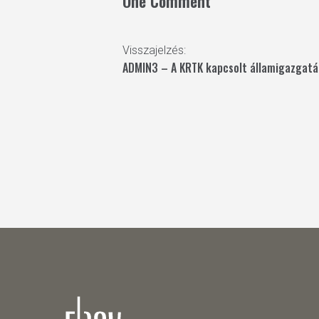
One Comment
Visszajelzés:
ADMIN3 – A KRTK kapcsolt államigazgatás