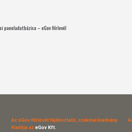
i paneladatbázisa – eGov Hírlevél
Az eGov Hírlevél tájékoztató, szakmai kiadvány.
A
Kiadója az
eGov Kft.