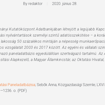
By
redaktor
2020. június 28.
nyi Kutatóközpont Adatbankjában létrejött a legújabb Kapcs
ási nyilvántartások személyi szintű adatösszekötése – a ko
 lakosság 50 százalékos mintáján a népesség munkaerőpiaci, 
 vizsgálatát 2003 és 2017 között. Az egyéni és vállalati szi
azó paneladatbázis egyedülállóan szerteágazó tartalmú. Az A
ítási Alapkezelő, a Magyar Államkincstár, az Oktatási Hivata
tási Paneladatbázisa
; Sebők Anna; Közgazdasági Szemle; LXVI.
0—1236. o. (PDF)