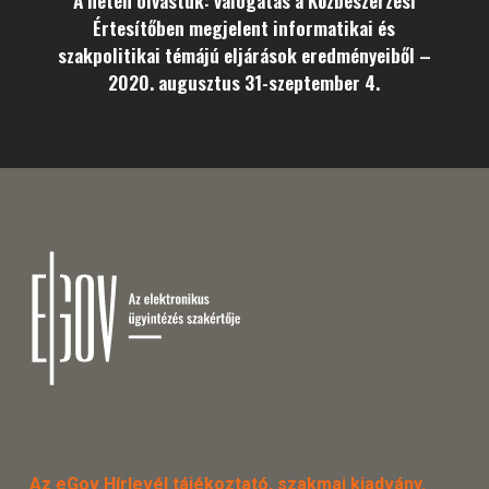
A héten olvastuk: válogatás a Közbeszerzési
Értesítőben megjelent informatikai és
szakpolitikai témájú eljárások eredményeiből –
2020. augusztus 31-szeptember 4.
Az eGov Hírlevél tájékoztató, szakmai kiadvány.