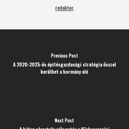
redaktor
Previous Post
A 2020-2025-ös építésgazdasági stratégia ősszel
kerülhet a kormány elé
Next Post