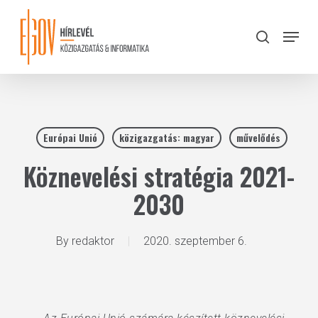
Skip
to
Menu
search
main
Close
content
Menu
Európai Unió
közigazgatás: magyar
művelődés
Köznevelési stratégia 2021-
2030
By
redaktor
2020. szeptember 6.