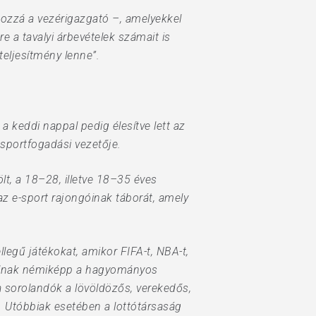
hozzá a vezérigazgató –, amelyekkel
e a tavalyi árbevételek számait is
teljesítmény lenne”.
 keddi nappal pedig élesítve lett az
sportfogadási vezetője.
lt, a 18–28, illetve 18–35 éves
 az e-sport rajongóinak táborát, amely
legű játékokat, amikor FIFA-t, NBA-t,
 állnak némiképp a hagyományos
sorolandók a lövöldözős, verekedős,
á. Utóbbiak esetében a lottótársaság