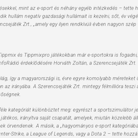
tésekkel, mint az e-sport és néhány egyéb intézkedés – tette 
 hullám negatív gazdasági hullámait is kezelni, sőt, év végér
ncsejáték Zrt., „amely egy ilyen rendkívüli évben nagyon szép 
ppmix és Tippmixpro játékokban már e-sportokra is fogadni, a
foRádió érdeklődésére Horváth Zoltán, a Szerencsejáték Zrt. 
ilág, így a magyarországi is, évre egyre komolyabb méreteket ö
n az irányába. A Szerencsejáték Zrt. mintegy félmillióra teszi
etőségnek.
éle kategóriát különböztet meg: egyrészt a sportszimulátor jel
játékos, irányítva saját csapatát, amelyek, miután közelebb
k örvendenek. A másik, a „hagyományos e-sport kategóriába 
ounter-Strike, a League of Legends, vagy a Dota 2 – tette hozz