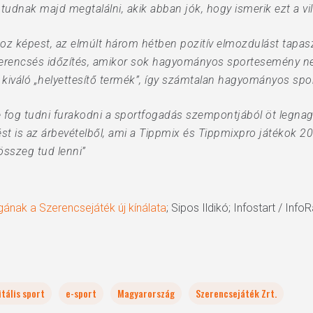
 tudnak majd megtalálni, akik abban jók, hogy ismerik ezt a vi
oz képest, az elmúlt három hétben pozitív elmozdulást tapas
szerencsés időzítés, amikor sok hagyományos sportesemény nem
kiváló „helyettesítő termék”, így számtalan hagyományos spor
be fog tudni furakodni a sportfogadás szempontjából öt legna
t is az árbevételből, ami a Tippmix és Tippmixpro játékok 200 
összeg tud lenni”
gának a Szerencsejáték új kínálata
; Sipos Ildikó; Infostart / Inf
itális sport
e-sport
Magyarország
Szerencsejáték Zrt.