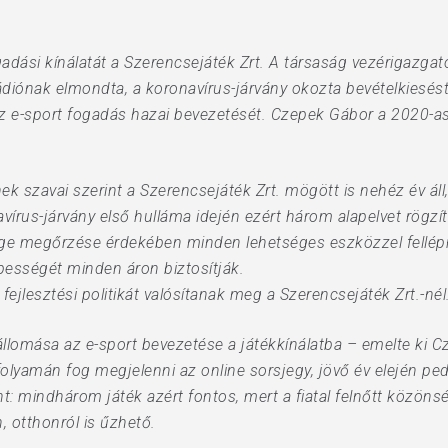
gadási kínálatát a Szerencsejáték Zrt. A társaság vezérigazgat
iónak elmondta, a koronavírus-járvány okozta bevételkiesést é
 e-sport fogadás hazai bevezetését. Czepek Gábor a 2020-as é
k szavai szerint a Szerencsejáték Zrt. mögött is nehéz év áll
vírus-járvány első hulláma idején ezért három alapelvet rögzít
ge megőrzése érdekében minden lehetséges eszközzel fellép
pességét minden áron biztosítják.
fejlesztési politikát valósítanak meg a Szerencsejáték Zrt.-nél
llomása az e-sport bevezetése a játékkínálatba – emelte ki 
olyamán fog megjelenni az online sorsjegy, jövő év elején pedi
 mindhárom játék azért fontos, mert a fiatal felnőtt közönsége
 otthonról is űzhető.