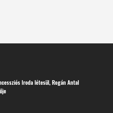
cessziós Iroda létesül, Rogán Antal
ője