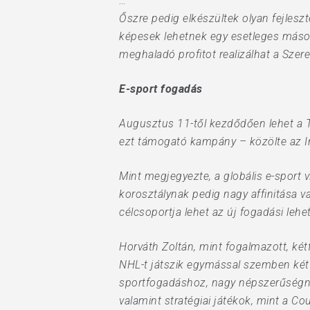
…
Őszre pedig elkészültek olyan fejlesz
képesek lehetnek egy esetleges második
meghaladó profitot realizálhat a Szere
E-sport fogadás
Augusztus 11-től kezdődően lehet a Ti
ezt támogató kampány – közölte az In
Mint megjegyezte, a globális e-sport v
korosztálynak pedig nagy affinitása va
célcsoportja lehet az új fogadási leh
Horváth Zoltán, mint fogalmazott, kétf
NHL-t játszik egymással szemben két 
sportfogadáshoz, nagy népszerűségne
valamint stratégiai játékok, mint a C