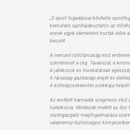
„E-sport fogadással bővítette sportfo
Hit enter to search or ESC to close
bemutató sajtótájékoztatón az InfoRád
ennek egyik elemeként hozták előre az
beszélt.
A nemzeti lottótársaság első emberéne
szembesült a cég. Tavasszal, a korona
A játékosok és munkatársak egészsé
A társaság gazdasági erejét és életké
A költségcsökkentés politikája helyett 
Az említett harmadik szegmens első á
nyilatkozva. Mindezek mellett az ősz f
vezérigazgató megfogalmazása szerint:
valamennyi biztonságos környezetben,