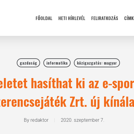
FŐOLDAL
HETI HÍRLEVÉL
FELIRATKOZÁS
CÍMK
gazdaság
informatika
közigazgatás: magyar
letet hasíthat ki az e-spor
erencsejáték Zrt. új kínál
By
redaktor
2020. szeptember 7.