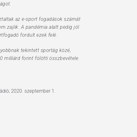
lágot.
ztaltak az e-sport fogadások számát
 zajlik. A pandémia alatt pedig jól
tfogadó fordult ezek felé.
gyobbnak tekintett sportág közé,
milliárd forint fölötti összbevétele
oRádió; 2020. szeptember 1.