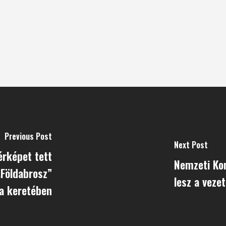
Previous Post
Next Post
érképet tett
Nemzeti Kon
„Földabrosz”
lesz a vezet
sa keretében