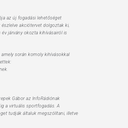
ója az új fogadási lehetőséget
szlelve akciótervet dolgoztak ki,
v járvány okozta kihívásairól is
, amely során komoly kihívásokkal
ettek:
nek.
.
Czepek Gábor az InfoRádiónak
g a virtuális sportfogadás. A
t tudják általuk megszólítani, illetve