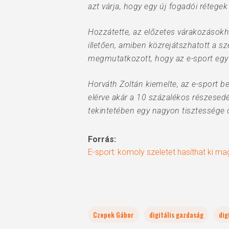
azt várja, hogy egy új fogadói rétegek
Hozzátette, az előzetes várakozásokh
illetően, amiben közrejátszhatott a 
megmutatkozott, hogy az e-sport egy 
Horváth Zoltán kiemelte, az e-sport 
elérve akár a 10 százalékos részesedés
tekintetében egy nagyon tisztessége 
Forrás:
E-sport: komoly szeletet hasíthat ki ma
Czepek Gábor
digitális gazdaság
dig