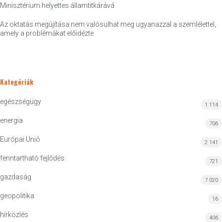
Minisztérium helyettes államtitkárává
Az oktatás megújítása nem valósulhat meg ugyanazzal a szemlélettel,
amely a problémákat előidézte
Kategóriák
egészségügy
1 114
energia
706
Európai Unió
2 141
fenntartható fejlődés
721
gazdaság
7 020
geopolitika
16
hírközlés
406