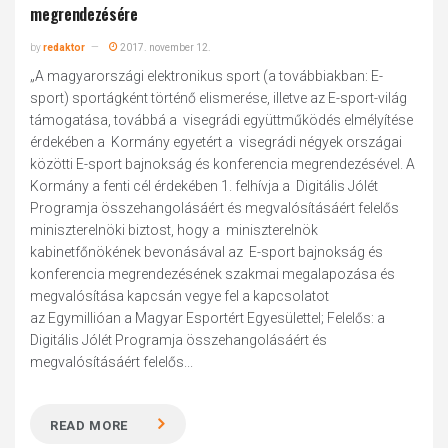
megrendezésére
by
redaktor
2017. november 12.
„A magyarországi elektronikus sport (a továbbiakban: E-
sport) sportágként történő elismerése, illetve az E-sport-világ
támogatása, továbbá a visegrádi együttműködés elmélyítése
érdekében a Kormány egyetért a visegrádi négyek országai
közötti E-sport bajnokság és konferencia megrendezésével. A
Kormány a fenti cél érdekében 1. felhívja a Digitális Jólét
Programja összehangolásáért és megvalósításáért felelős
miniszterelnöki biztost, hogy a miniszterelnök
kabinetfőnökének bevonásával az E-sport bajnokság és
konferencia megrendezésének szakmai megalapozása és
megvalósítása kapcsán vegye fel a kapcsolatot
az Egymillióan a Magyar Esportért Egyesülettel; Felelős: a
Digitális Jólét Programja összehangolásáért és
megvalósításáért felelős...
READ MORE