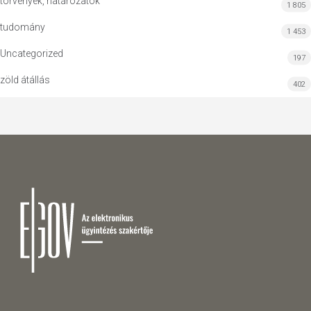
törvények, határozatok
1 805
tudomány
1 453
Uncategorized
197
zöld átállás
402