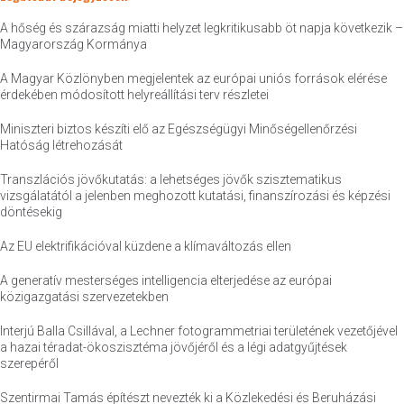
A hőség és szárazság miatti helyzet legkritikusabb öt napja következik –
Magyarország Kormánya
A Magyar Közlönyben megjelentek az európai uniós források elérése
érdekében módosított helyreállítási terv részletei
Miniszteri biztos készíti elő az Egészségügyi Minőségellenőrzési
Hatóság létrehozását
Transzlációs jövőkutatás: a lehetséges jövők szisztematikus
vizsgálatától a jelenben meghozott kutatási, finanszírozási és képzési
döntésekig
Az EU elektrifikációval küzdene a klímaváltozás ellen
A generatív mesterséges intelligencia elterjedése az európai
közigazgatási szervezetekben
Interjú Balla Csillával, a Lechner fotogrammetriai területének vezetőjével
a hazai téradat-ökoszisztéma jövőjéről és a légi adatgyűjtések
szerepéről
Szentirmai Tamás építészt nevezték ki a Közlekedési és Beruházási