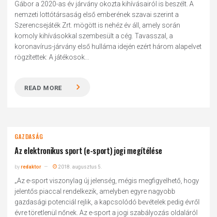
Gábor a 2020-as év járvány okozta kihívásairól is beszélt. A
nemzeti lottótársaság első emberének szavai szerint a
Szerencsejáték Zrt. mögött is nehéz év áll, amely során
komoly kihívásokkal szembesült a cég. Tavasszal, a
koronavírus-járvány első hulláma idején ezért három alapelvet
rögzítettek: A játékosok...
READ MORE
GAZDASÁG
Az elektronikus sport (e-sport) jogi megítélése
by
redaktor
2018. augusztus 5.
„Az e-sport viszonylag új jelenség, mégis megfigyelhető, hogy
jelentős piaccal rendelkezik, amelyben egyre nagyobb
gazdasági potenciál rejlik, a kapcsolódó bevételek pedig évről
évre töretlenül nőnek. Az e-sport a jogi szabályozás oldaláról