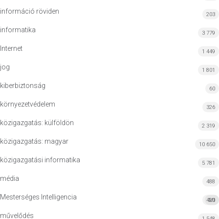
információ röviden
203
informatika
3 779
Internet
1 449
jog
1 801
kiberbiztonság
60
környezetvédelem
326
közigazgatás: külföldön
2 319
közigazgatás: magyar
10 650
közigazgatási informatika
5 781
média
488
Mesterséges Intelligencia
420
MI
művelődés
1 548