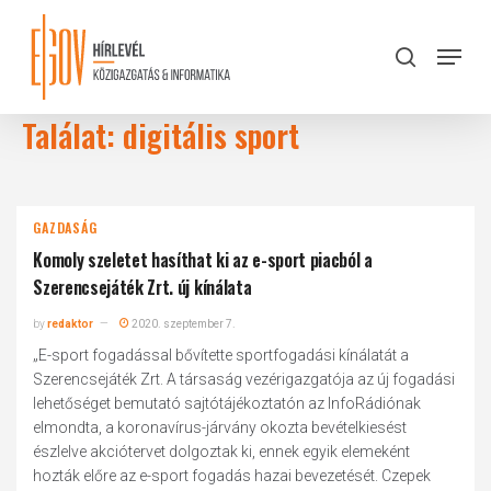
Skip
to
Menu
search
main
Close
content
Menu
Találat: digitális sport
GAZDASÁG
Komoly szeletet hasíthat ki az e-sport piacból a
Szerencsejáték Zrt. új kínálata
by
redaktor
2020. szeptember 7.
„E-sport fogadással bővítette sportfogadási kínálatát a
Szerencsejáték Zrt. A társaság vezérigazgatója az új fogadási
lehetőséget bemutató sajtótájékoztatón az InfoRádiónak
elmondta, a koronavírus-járvány okozta bevételkiesést
észlelve akciótervet dolgoztak ki, ennek egyik elemeként
hozták előre az e-sport fogadás hazai bevezetését. Czepek