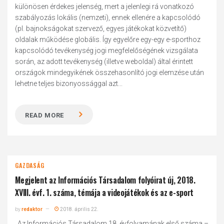
különösen érdekes jelenség, mert a jelenlegi rá vonatkozó
szabályozás lokális (nemzeti), ennek ellenére a kapcsolódó
(pl. bajnokságokat szervező, egyes játékokat közvetítő)
oldalak működése globális. Így egyelőre egy-egy e-sporthoz
kapcsolódó tevékenység jogi megfelelőségének vizsgálata
során, az adott tevékenység (illetve weboldal) által érintett
országok mindegyikének összehasonlító jogi elemzése után
lehetne teljes bizonyossággal azt...
READ MORE
GAZDASÁG
Megjelent az Információs Társadalom folyóirat új, 2018.
XVIII. évf. 1. száma, témája a videojátékok és az e-sport
by
redaktor
2018. április 22.
„Az Információs Társadalom 18. évfolyamának első száma –