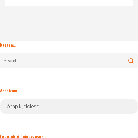
Keresés..
Archívum
Archívum
Legutóbbi bejegyzések