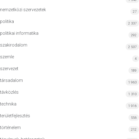
nemzetközi szervezetek
27
politika
2 337
politikai informatika
292
szakirodalom
2 507
szemle
4
szervezet
189
társadalom
1 963
távközlés
1 310
technika
1 916
területfejlesztés
556
történelem
212