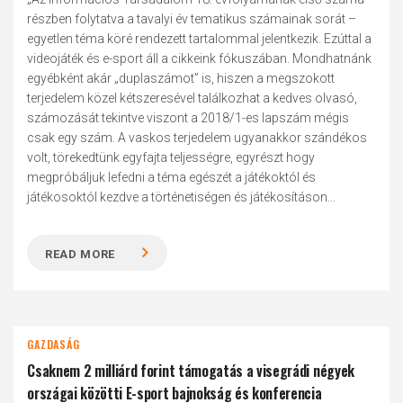
részben folytatva a tavalyi év tematikus számainak sorát –
egyetlen téma köré rendezett tartalommal jelentkezik. Ezúttal a
videojáték és e-sport áll a cikkeink fókuszában. Mondhatnánk
egyébként akár „duplaszámot” is, hiszen a megszokott
terjedelem közel kétszeresével találkozhat a kedves olvasó,
számozását tekintve viszont a 2018/1-es lapszám mégis
csak egy szám. A vaskos terjedelem ugyanakkor szándékos
volt, törekedtünk egyfajta teljességre, egyrészt hogy
megpróbáljuk lefedni a téma egészét a játékoktól és
játékosoktól kezdve a történetiségen és játékosításon...
READ MORE
GAZDASÁG
Csaknem 2 milliárd forint támogatás a visegrádi négyek
országai közötti E-sport bajnokság és konferencia