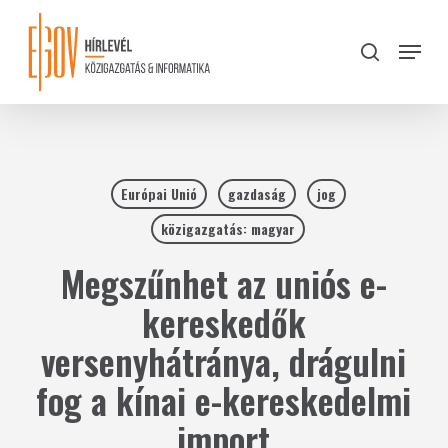
Skip
to
Menu
search
main
Close
content
Menu
Európai Unió
gazdaság
jog
közigazgatás: magyar
Megszűnhet az uniós e-
kereskedők
versenyhátránya, drágulni
fog a kínai e-kereskedelmi
import