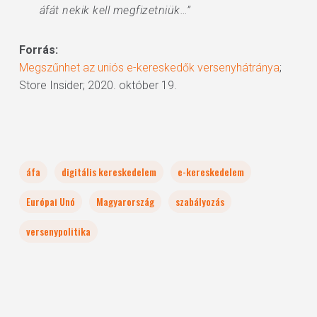
áfát nekik kell megfizetniük…”
Forrás:
Megszűnhet az uniós e-kereskedők versenyhátránya
;
Store Insider; 2020. október 19.
áfa
digitális kereskedelem
e-kereskedelem
Európai Unó
Magyarország
szabályozás
versenypolitika