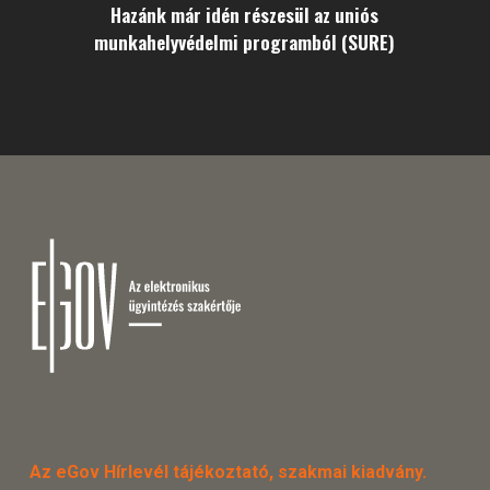
Hazánk már idén részesül az uniós
munkahelyvédelmi programból (SURE)
Az eGov Hírlevél tájékoztató, szakmai kiadvány.