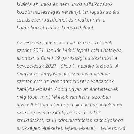
kívánja az uniós és nem uniós vállalkozások
közötti tisztességes versenyt, támogatja az áfa
csalás elleni küzdelmet és megkönnyíti a
határokon átnyúló e-kereskedelmet.
Az e-kereskedelmi csomag az eredeti tervek
szerint 2021. január 1-jétől lépett volna hatályba,
azonban a Covid-19 gazdasági hatásai miatt a
bevezetésük 2021. július 1. napjáig tolódott. A
magyar törvényjavaslat ezzel összhangban
szintén erre az időpontra időzíti a változások
hatályba lépését. Addig ugyan az érintetteknek
még több, mint fél évük van hátra, azonban
javasolt időben átgondolniuk a lehetőségeket és
szükség esetén kidolgozni az új üzleti
struktúrákat, az új adminisztrációs szabályokhoz
szükséges lépéseket, fejlesztéseket – tette hozzá