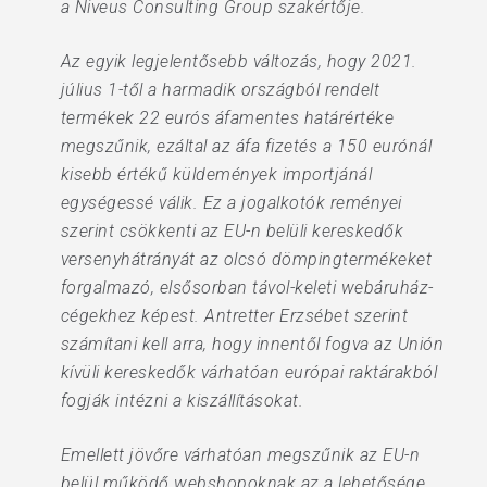
a Niveus Consulting Group szakértője.
Az egyik legjelentősebb változás, hogy 2021.
július 1-től a harmadik országból rendelt
termékek 22 eurós áfamentes határértéke
megszűnik, ezáltal az áfa fizetés a 150 eurónál
kisebb értékű küldemények importjánál
egységessé válik. Ez a jogalkotók reményei
szerint csökkenti az EU-n belüli kereskedők
versenyhátrányát az olcsó dömpingtermékeket
forgalmazó, elsősorban távol-keleti webáruház-
cégekhez képest. Antretter Erzsébet szerint
számítani kell arra, hogy innentől fogva az Unión
kívüli kereskedők várhatóan európai raktárakból
fogják intézni a kiszállításokat.
Emellett jövőre várhatóan megszűnik az EU-n
belül működő webshopoknak az a lehetősége,