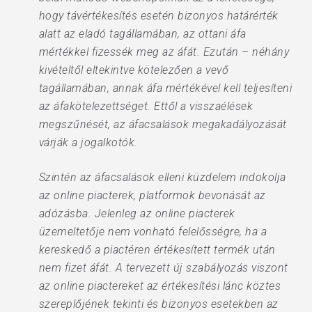
hogy távértékesítés esetén bizonyos határérték
alatt az eladó tagállamában, az ottani áfa
mértékkel fizessék meg az áfát. Ezután – néhány
kivételtől eltekintve kötelezően a vevő
tagállamában, annak áfa mértékével kell teljesíteni
az áfakötelezettséget. Ettől a visszaélések
megszűnését, az áfacsalások megakadályozását
várják a jogalkotók.
Szintén az áfacsalások elleni küzdelem indokolja
az online piacterek, platformok bevonását az
adózásba. Jelenleg az online piacterek
üzemeltetője nem vonható felelősségre, ha a
kereskedő a piactéren értékesített termék után
nem fizet áfát. A tervezett új szabályozás viszont
az online piactereket az értékesítési lánc köztes
szereplőjének tekinti és bizonyos esetekben az