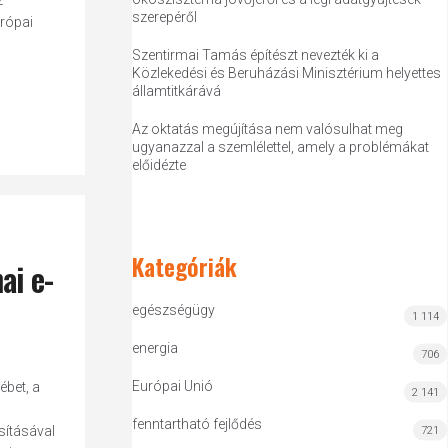
z
szerepéről
urópai
Szentirmai Tamás építészt nevezték ki a
Közlekedési és Beruházási Minisztérium helyettes
államtitkárává
Az oktatás megújítása nem valósulhat meg
ugyanazzal a szemlélettel, amely a problémákat
előidézte
Kategóriák
ai e-
egészségügy
1 114
energia
706
Európai Unió
ébet, a
2 141
fenntartható fejlődés
sításával
721