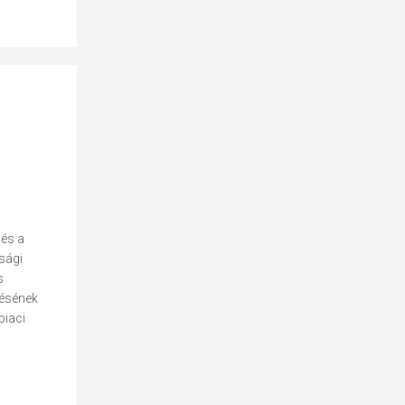
 és a
sági
s
lésének
piaci