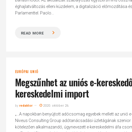
bánásmódot. Az aktualizált szabályozás egyszersmind összhan
éghajlatváltozás elleni küzdelem, a digitalizáció előmozdítása 
Parlamenttel. Paolo...
READ MORE
EURÓPAI UNIÓ
Megszűnhet az uniós e-kereskedők
kereskedelmi import
by
redaktor
2020. október 26.
„...A napokban benyújtott adócsomag egyebek mellett az unió e-
Niveus Consulting Group adótanácsadási üzletágának szenior me
kötelezően alkalmazandó, úgynevezett e-kereskedelmi áfa csom