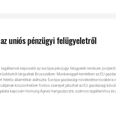
az uniós pénzügyi felügyeletről
tagállamok képviselői az európai pénzügyi felügyeleti rendszer jövőjéről
űsítéséről tárgyaltak Brüsszelben. Munkareggeli keretében az EU gazda
rt felelős államtitkár aláhúzta: Európa gazdasági növekedése továbbra i
nciáljának köszönhetően fontos szerepet játszhat az EU gazdasági bővü
vizsgálata kapcsán Hornung Ágnes hangsúlyozta: számos tagállamhoz és 