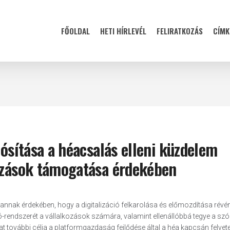
FŐOLDAL
HETI HÍRLEVÉL
FELIRATKOZÁS
CÍMK
lósítása a héacsalás elleni küzdelem
kozások támogatása érdekében
 annak érdekében, hogy a digitalizáció felkarolása és előmozdítása révé
-rendszerét a vállalkozások számára, valamint ellenállóbbá tegye a sz
t további célja a platformgazdaság fejlődése által a héa kapcsán felvete