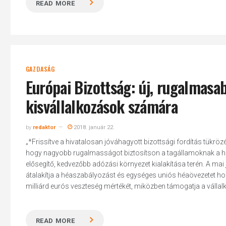
READ MORE
GAZDASÁG
Európai Bizottság: új, rugalmasa
kisvállalkozások számára
by
redaktor
2018. január 22.
„*Frissítve a hivatalosan jóváhagyott bizottsági fordítás tükrö
hogy nagyobb rugalmasságot biztosítson a tagállamoknak a h
elősegítő, kedvezőbb adózási környezet kialakítása terén. A mai
átalakítja a héaszabályozást és egységes uniós héaövezetet hoz 
milliárd eurós veszteség mértékét, miközben támogatja a vállalko
READ MORE