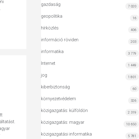
ni
gazdaság
7 020
.
geopolitika
16
hírközlés
406
információ röviden
203
informatika
3 779
Internet
1 449
jog
1 801
kiberbiztonság
60
környezetvédelem
326
közigazgatás: külföldön
2 319
tt
ltatást.
közigazgatás: magyar
10 650
agyar
közigazgatási informatika
r
5 781