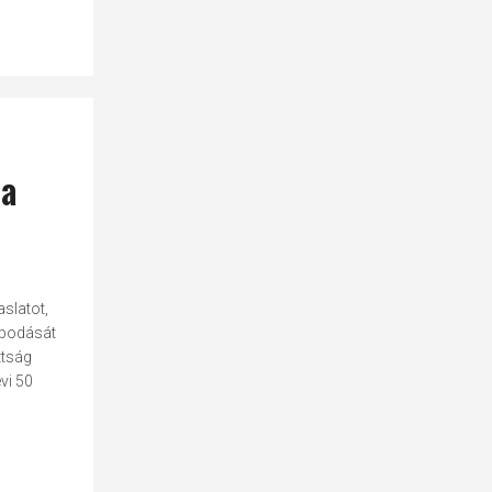
 a
aslatot,
apodását
ttság
vi 50