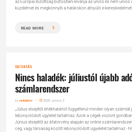
az Európai Bizottság biztosítani kívánja az uniós és nem uniós v
küzdelmet és megkönnyíti a határokon átnyúló e-kereskedelmet. A
READ MORE
GAZDASÁG
Nincs haladék: júliustól újabb ad
számlarendszer
by
redaktor
2020. június 2.
„Július elsejétől értékhatártól függetlenül minden olyan számlá
lebonyolódott ügyletet tartalmaz. Azok a cégek viszont gondba
Június elsejétől az áfatörvény alapján az online számlarendsze
cég, vagy társaság között lebonyolódott ügyeletet tartalmaz - 