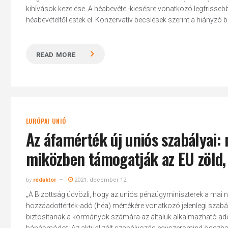
kihívások kezelése. A héabevétel-kiesésre vonatkozó legfrissebb
héabevételtől estek el. Konzervatív becslések szerint a hiányzó 
READ MORE
EURÓPAI UNIÓ
Az áfamérték új uniós szabályai
miközben támogatják az EU zöld, d
by
redaktor
2021. december 12.
„A Bizottság üdvözli, hogy az uniós pénzügyminiszterek a mai
Hit enter to search or ESC to close
hozzáadottérték-adó (héa) mértékére vonatkozó jelenlegi szabá
biztosítanak a kormányok számára az általuk alkalmazható adóm