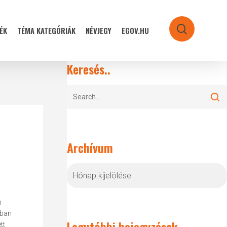
ÉK
TÉMA KATEGÓRIÁK
NÉVJEGY
EGOV.HU
search
Keresés..
Archívum
Archívum
n
óban
Legutóbbi bejegyzések
tt