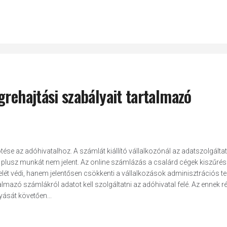
grehajtási szabályait tartalmazó
tése az adóhivatalhoz. A számlát kiállító vállalkozónál az adatszolgáltat
plusz munkát nem jelent. Az online számlázás a csalárd cégek kiszűrés
t védi, hanem jelentősen csökkenti a vállalkozások adminisztrációs terh
talmazó számlákról adatot kell szolgáltatni az adóhivatal felé. Az ennek ré
ását követően...