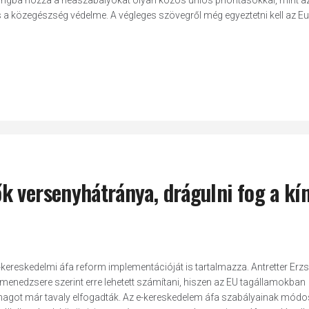
gba hozza a héaszabályokat olyan közös uniós prioritásokkal, mint a
és a közegészség védelme. A végleges szövegről még egyeztetni kell az E
 versenyhátránya, drágulni fog a kín
kereskedelmi áfa reform implementációját is tartalmazza. Antretter Erzs
nedzsere szerint erre lehetett számítani, hiszen az EU tagállamokban
agot már tavaly elfogadták. Az e-kereskedelem áfa szabályainak módo