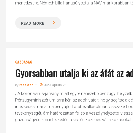
menedzsere. Németh Lilla hangsúlyozta: a NAV már korábban több
READ MORE
GAZDASÁG
Gyorsabban utalja ki az áfát az a
by
redaktor
2020. április 26.
„ A koronavírus-járvány miatt egyre nehezebb pénzügyi helyzetb
Pénzügyminisztérium arra kéri az adóhivatalt, hogy segítse a cégek
intézkedés már a ma benyújtott áfabevallásokban visszakért öss
tevékenységét, ám határozattan fellép a veszélyhelyzettel vissza
gazdaságvédelmi intézkedés a kis- és közepes vállalkozásokat..