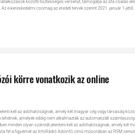
állalkozások közötti tisztességes versenyt, támogatja az áfa csalás elle
z e-kereskedelmi csomag az eredeti tervek szerint 2021. január 1-jétől..
ózói körre vonatkozik az online
t jelenti kell az adóhatóságnak, amely két magyar cég vagy társaság közö
n lehetnek, amelyek eddig nem alkalmazták az automatizált számlaszolgá
rben minden olyan számlát jelenteni kell az adóhatóságnak, amely két m
hívta fel a figyelmet az InfoRádió Adóinfó című műsorában az RSM senio