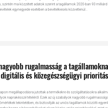
, szintén ma közzétett adatok szerint a tagállamok 2020-ban 93 milliárd
bevételek egynegyede esetében a bevételkiesés közvetlenül...
: nagyobb rugalmasság a tagállamokna
igitális és közegészségügyi prioritás
 napon megállapodásra jutottak a termékekre és szolgáltatásokra alkal
lyok naprakésszé tételéről. Ezek az új szabályok nagyobb rugalmasság
értékek tekintetében, és biztosítják az uniós tagállamok közötti egyen