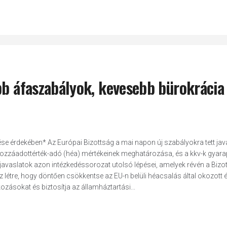
bb áfaszabályok, kevesebb bürokrácia
zése érdekében* Az Európai Bizottság a mai napon új szabályokra tett jav
ozzáadottérték-adó (héa) mértékeinek meghatározása, és a kkv-k gyar
 javaslatok azon intézkedéssorozat utolsó lépései, amelyek révén a Bizo
létre, hogy döntően csökkentse az EU-n belüli héacsalás által okozott é
zásokat és biztosítja az államháztartási...