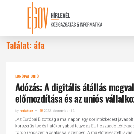
Skip
to
main
content
Találat: áfa
EURÓPAI UNIÓ
Adózás: A digitális átállás megva
előmozdítása és az uniós vállal
by
redaktor
2022. december 12.
„Az Európai Bizottság a mai napon egy sor intézkedést javasolt
korszerűsítse és hatékonyabbá tegye az EU hozzáadottértékadó
forgó rendszert a csalással szemben. A ma előterjesztett javasla