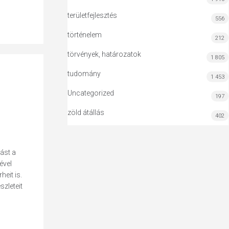
területfejlesztés
556
történelem
212
törvények, határozatok
1 805
tudomány
1 453
Uncategorized
197
zöld átállás
402
ást a
ével
eit is.
szleteit