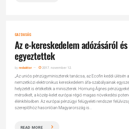
GAZDASÁG
Az e-kereskedelem adózásáról és 
egyeztettek
by
redaktor
2017. november 12.
„Az uniós pénzügyminiszterek tanácsa, az Ecofin keddi ülésén a 
nemzetközi elektronikus kereskedelem áfa-szabályainak egyszer
helyzetét is értékelték a miniszterek. Hornung Ágnes pénzügyeké
mérsékelt, a közép-kelet európai régió magas növekedési pote
élénkítésében. Az európai pénzügyi felügyeleti rendszer felül
szereplőhöz hasonlóan Magyarország is...
READ MORE