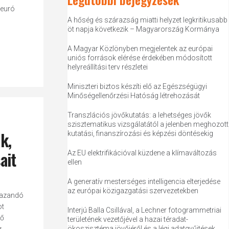
 euró
A hőség és szárazság miatti helyzet legkritikusabb
öt napja következik – Magyarország Kormánya
A Magyar Közlönyben megjelentek az európai
uniós források elérése érdekében módosított
helyreállítási terv részletei
Miniszteri biztos készíti elő az Egészségügyi
Minőségellenőrzési Hatóság létrehozását
Transzlációs jövőkutatás: a lehetséges jövők
szisztematikus vizsgálatától a jelenben meghozott
k,
kutatási, finanszírozási és képzési döntésekig
ait
Az EU elektrifikációval küzdene a klímaváltozás
ellen
A generatív mesterséges intelligencia elterjedése
az európai közigazgatási szervezetekben
mazandó
ot
Interjú Balla Csillával, a Lechner fotogrammetriai
lő
területének vezetőjével a hazai téradat-
ökoszisztéma jövőjéről és a légi adatgyűjtések