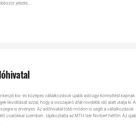
ször jelezte,...
dóhivatal
e kerülő kis- és közepes vállalkozások újabb adóügyi könnyítést kapnak.
 likviditását azzal, hogy a visszajáró áfát rövidebb idő alatt utalja ki. A
zegre is érvényes. Az adóhivatal több módon is segíti a vállalkozások
élő csalókkal szemben - tájékoztatta az MTI-t Izer Norbert hétfőn. Az úja
.