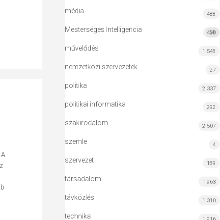
média
488
Mesterséges Intelligencia
420
MI
művelődés
1 548
nemzetközi szervezetek
27
politika
2 337
politikai informatika
292
szakirodalom
2 507
szemle
4
 A
szervezet
189
z
társadalom
1 963
bb
távközlés
1 310
technika
1 916