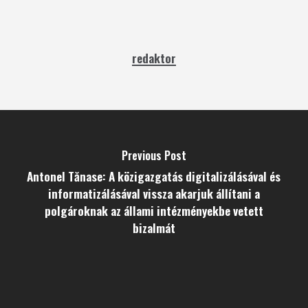
redaktor
Previous Post
Antonel Tănase: A közigazgatás digitalizálásával és
informatizálásával vissza akarjuk állítani a
polgároknak az állami intézményekbe vetett
bizalmát