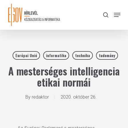
Skip
to
Menu
search
main
Close
content
Menu
Európai Unió
informatika
technika
tudomány
A mesterséges intelligencia
etikai normái
By
redaktor
2020. október 26.