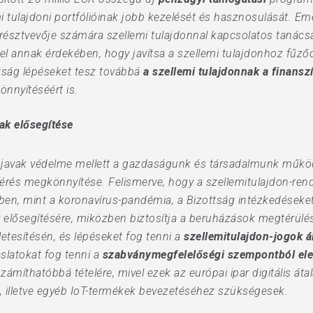
emi tulajdoni portfólióinak jobb kezelését és hasznosulását. Em
észtvevője számára szellemi tulajdonnal kapcsolatos tanácsad
el annak érdekében, hogy javítsa a szellemi tulajdonhoz fűződ
tság lépéseket tesz továbbá
a szellemi tulajdonnak a finans
önnyítéséért is.
ak elősegítése
lis javak védelme mellett a gazdaságunk és társadalmunk műkö
érés megkönnyítése. Felismerve, hogy a szellemitulajdon-rend
en, mint a koronavírus-pandémia, a Bizottság intézkedéseke
k
elősegítésére, miközben biztosítja a beruházások megtérülés
etesítésén, és lépéseket fog tenni a
szellemitulajdon-jogok á
slatokat fog tenni a
szabványmegfelelőségi szempontból el
ámíthatóbbá tételére, mivel ezek az európai ipar digitális át
k, illetve egyéb IoT-termékek bevezetéséhez szükségesek.