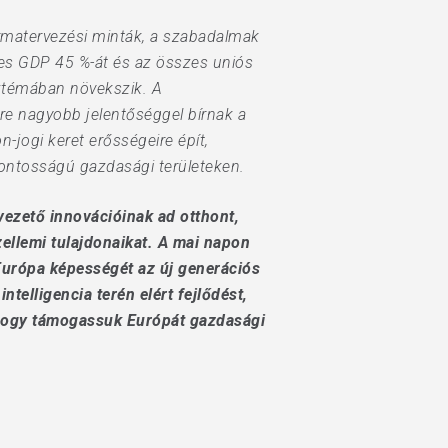
ormatervezési minták, a szabadalmak
zes GDP 45 %-át és az összes uniós
sztémában növekszik. A
re nagyobb jelentőséggel bírnak a
n-jogi keret erősségeire épít,
sfontosságú gazdasági területeken.
vezető innovációinak ad otthont,
ellemi tulajdonaikat. A mai napon
 Európa képességét az új generációs
telligencia terén elért fejlődést,
 hogy támogassuk Európát gazdasági