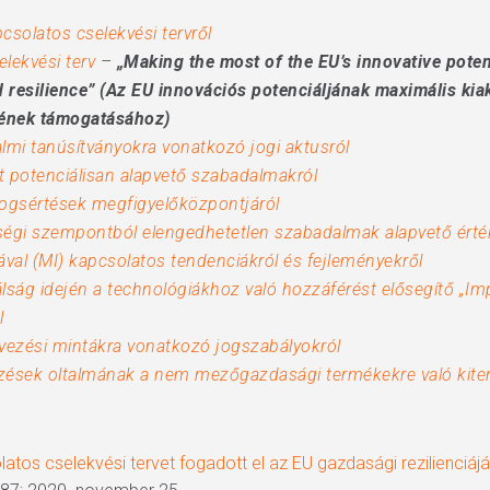
csolatos cselekvési tervről
lekvési terv
–
„Making the most of the EU’s innovative potent
d resilience” (Az EU innovációs potenciáljának maximális kia
ésének támogatásához)
almi tanúsítványokra vonatkozó jogi aktusról
t potenciálisan alapvető szabadalmakról
i jogsértések megfigyelőközpontjáról
őségi szempontból elengedhetetlen szabadalmak alapvető érté
val (MI) kapcsolatos tendenciákról és fejleményekről
lság idején a technológiákhoz való hozzáférést elősegítő „Impa
l
vezési mintákra vonatkozó jogszabályokról
elzések oltalmának a nem mezőgazdasági termékekre való kiter
latos cselekvési tervet fogadott el az EU gazdasági rezilienciáj