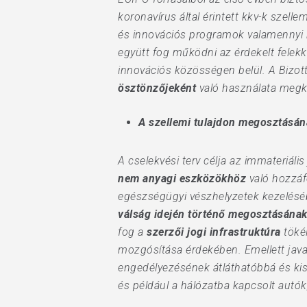
koronavírus által érintett kkv-k szell
és innovációs programok valamennyi r
együtt fog működni az érdekelt felekk
innovációs közösségen belül. A Bizot
ösztönzőjeként
való használata megk
A szellemi tulajdon megosztásán
A cselekvési terv célja az immateriá
nem anyagi eszközökhöz
való hozzáf
egészségügyi vészhelyzetek kezeléséb
válság idején történő megosztásána
fog a
szerzői jogi infrastruktúra
tökél
mozgósítása érdekében. Emellett java
engedélyezésének átláthatóbbá és kisz
és például a hálózatba kapcsolt autó