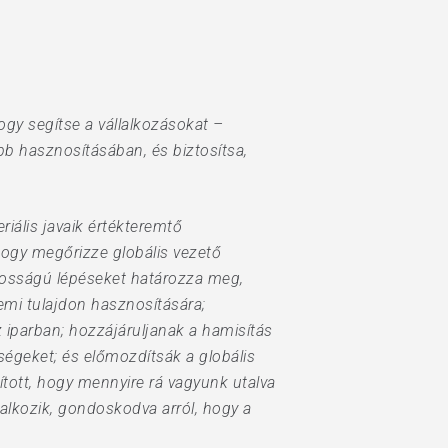
ogy segítse a vállalkozásokat –
bb hasznosításában, és biztosítsa,
riális javaik értékteremtő
 hogy megőrizze globális vezető
ontosságú lépéseket határozza meg,
lemi tulajdon hasznosítására;
 iparban; hozzájáruljanak a hamisítás
ségeket; és előmozdítsák a globális
ított, hogy mennyire rá vagyunk utalva
glalkozik, gondoskodva arról, hogy a