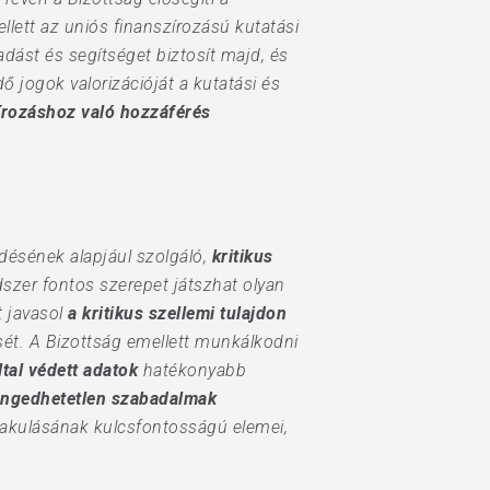
ellett az uniós finanszírozású kutatási
ást és segítséget biztosít majd, és
ő jogok valorizációját a kutatási és
zírozáshoz való hozzáférés
désének alapjául szolgáló,
kritikus
szer fontos szerepet játszhat olyan
t javasol
a kritikus szellemi tulajdon
ét. A Bizottság emellett munkálkodni
ltal védett adatok
hatékonyabb
engedhetetlen szabadalmak
alakulásának kulcsfontosságú elemei,