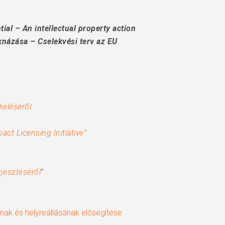
ial – An intellectual property action
knázása – Cselekvési terv az EU
keléséről
ct Licensing Initiative”
jesztéséről
”
ának és helyreállásának elősegítése