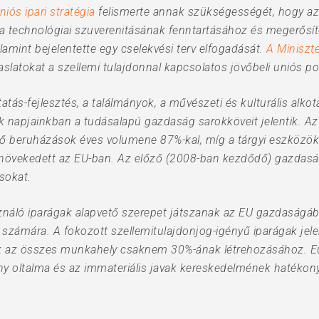
niós ipari stratégia
felismerte annak szükségességét, hogy az
ópa technológiai szuverenitásának fenntartásához és megerősí
lamint bejelentette egy cselekvési terv elfogadását.
A Miniszt
aslatokat a szellemi tulajdonnal kapcsolatos jövőbeli uniós po
tatás-fejlesztés, a találmányok, a művészeti és kulturális alko
k napjainkban a tudásalapú gazdaság sarokköveit jelentik. Az 
ő beruházások éves volumene 87%-kal, míg a tárgyi eszközök
övekedett az EU-ban. Az előző (2008-ban kezdődő) gazdasági
sokat.
asználó iparágak alapvető szerepet játszanak az EU gazdaságá
számára. A fokozott szellemitulajdonjog-igényű iparágak jel
lnak az összes munkahely csaknem 30%-ának létrehozásához.
ny oltalma és az immateriális javak kereskedelmének hatékony