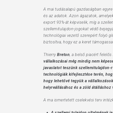
A mai tudásalapú gazdaságban egyre f
és az adatok. Azon ágazatok, amelyek
export 93%-át képviselik, míg a szell
szellemitulajdon-jogokat védő bejegy
technológiai vezető szerepért folyó gl
biztosítva, hogy ez a keret támogassa
Thierry
Breton
, a belső piacért felelő
vállalkozásai még mindig nem képesek
javaslatot teszünk szellemitulajdon-
technológiák kifejlesztése terén, hog
hogy lehetővé tegyük a vállalkozáso
helyreállásához és a zöld átálláshoz 
A ma ismertetett cselekvési terv intéz
A szellemi tulajdon oltalmának ja