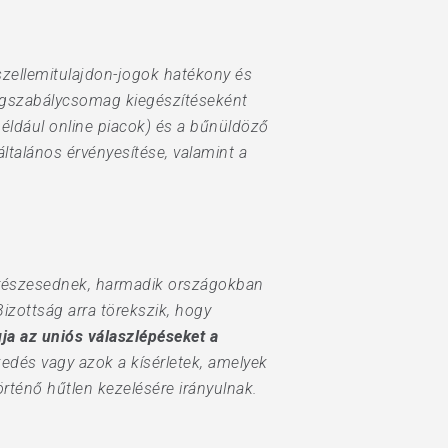
 szellemitulajdon-jogok hatékony és
 jogszabálycsomag kiegészítéseként
(például online piacok) és a bűnüldöző
talános érvényesítése, valamint a
n részesednek, harmadik országokban
zottság arra törekszik, hogy
ja az uniós válaszlépéseket a
kedés vagy azok a kísérletek, amelyek
rténő hűtlen kezelésére irányulnak.