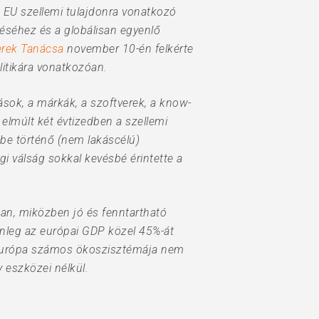
 EU szellemi tulajdonra vonatkozó
téséhez és a globálisan egyenlő
erek Tanácsa
november 10-én felkérte
litikára vonatkozóan.
tások, a márkák, a szoftverek, a know-
elmúlt két évtizedben a szellemi
be történő (nem lakáscélú)
 válság sokkal kevésbé érintette a
ban, miközben jó és fenntartható
enleg az európai GDP közel 45%-át
 Európa számos ökoszisztémája nem
 eszközei nélkül.