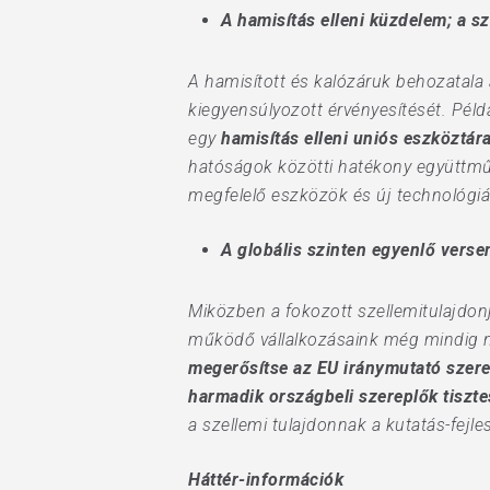
A hamisítás elleni küzdelem; a s
A hamisított és kalózáruk behozatala 
kiegyensúlyozott érvényesítését. Péld
egy
hamisítás elleni uniós eszköztára
hatóságok közötti hatékony együttműk
megfelelő eszközök és új technológi
A globális szinten egyenlő verse
Miközben a fokozott szellemitulajdon
működő vállalkozásaink még mindig na
megerősítse az EU iránymutató szerep
harmadik országbeli szereplők tiszte
a szellemi tulajdonnak a kutatás-fejl
Háttér-információk