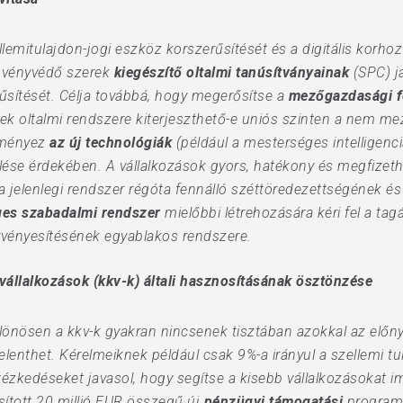
lemitulajdon-jogi eszköz korszerűsítését és a digitális korhoz v
övényvédő szerek
kiegészítő oltalmi tanúsítványainak
(SPC) j
űsítését. Célja továbbá, hogy megerősítse a
mezőgazdasági fö
zések oltalmi rendszere kiterjeszthető-e uniós szinten a nem 
eményez
az új technológiák
(például a mesterséges intelligenc
ése érdekében. A vállalkozások gyors, hatékony és megfizeth
 a jelenlegi rendszer régóta fennálló széttöredezettségének 
es szabadalmi rendszer
mielőbbi létrehozására kéri fel a tag
rvényesítésének egyablakos rendszere.
pvállalkozások (kkv-k) általi hasznosításának ösztönzése
lönösen a kkv-k gyakran nincsenek tisztában azokkal az előny
 jelenthet. Kérelmeiknek például csak 9%-a irányul a szellemi t
ntézkedéseket javasol, hogy segítse a kisebb vállalkozásokat i
sított 20 millió EUR összegű új
pénzügyi támogatási
program 