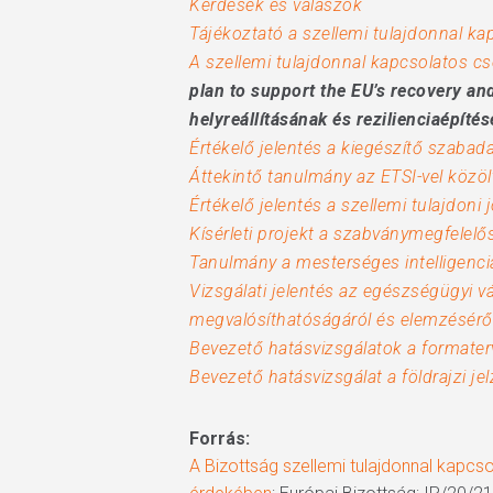
Kérdések és válaszok
Tájékoztató a szellemi tulajdonnal kap
A szellemi tulajdonnal kapcsolatos cse
plan to support the EU’s recovery an
helyreállításának és rezilienciaépít
Értékelő jelentés a kiegészítő szabad
Áttekintő tanulmány az ETSI-vel közöl
Értékelő jelentés a szellemi tulajdon
Kísérleti projekt a szabványmegfelel
Tanulmány a mesterséges intelligenciá
Vizsgálati jelentés az egészségügyi vá
megvalósíthatóságáról és elemzésérő
Bevezető hatásvizsgálatok a formater
Bevezető hatásvizsgálat a földrajzi j
Forrás:
A Bizottság szellemi tulajdonnal kapcso