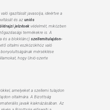
aló igazítását javasolja, ideértve a
avítását és az
uniós
ldrajzi jelzések
védelmét, miközben
mezőgazdasági termékekre is. A
ia és a blokklánc)
szellemitulajdon-
ető oltalmi eszközökhöz való
és bonyolultságának mérséklése
államokat, hogy Unió-szerte
ökkel, amelyeket a szellemi tulajdon
ulajdon oltalmára. A Bizottság
mmateriális javaik kiaknázásában. Az
révén a Bizottság elősegíti a