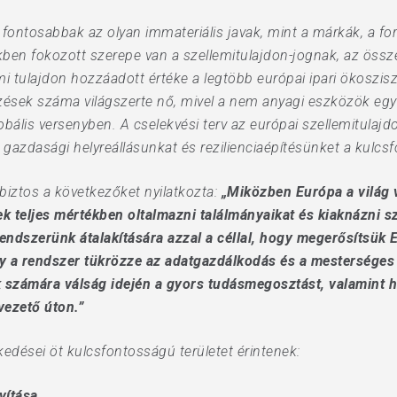
ontosabbak az olyan immateriális javak, mint a márkák, a f
ben fokozott szerepe van a szellemitulajdon-jognak, az öss
emi tulajdon hozzáadott értéke a legtöbb európai ipari ökoszi
zések száma világszerte nő, mivel a nem anyagi eszközök egy
obális versenyben. A cselekvési terv az európai szellemitulajdo
 gazdasági helyreállásunkat és rezilienciaépítésünket a kulc
s biztos a következőket nyilatkozta:
„Miközben Európa a világ 
 teljes mértékben oltalmazni találmányaikat és kiaknázni sz
rendszerünk átalakítására azzal a céllal, hogy megerősítsük
y a rendszer tükrözze az adatgazdálkodás és a mesterséges in
k számára válság idején a gyors tudásmegosztást, valamint
vezető úton.”
kedései öt kulcsfontosságú területet érintenek:
vítása