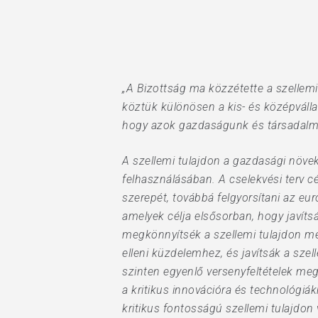
„A Bizottság ma közzétette a szellemi 
köztük különösen a kis- és középválla
hogy azok gazdaságunk és társadalmu
A szellemi tulajdon a gazdasági növeke
felhasználásában. A cselekvési terv c
szerepét, továbbá felgyorsítani az eur
amelyek célja elsősorban, hogy javíts
megkönnyítsék a szellemi tulajdon meg
elleni küzdelemhez, és javítsák a sze
szinten egyenlő versenyfeltételek meg
Hit enter to search or ESC to close
a kritikus innovációra és technológiák
kritikus fontosságú szellemi tulajdon