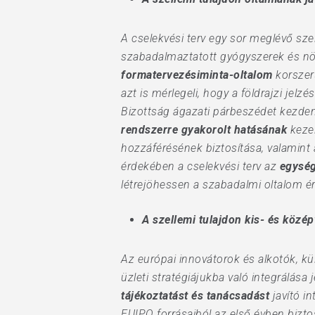
A cselekvési terv egy sor meglévő szel
szabadalmaztatott gyógyszerek és n
formatervezésiminta-oltalom
korszer
azt is mérlegeli, hogy a földrajzi jel
Bizottság ágazati párbeszédet kezd
rendszerre gyakorolt hatásának
kezel
hozzáférésének biztosítása, valamint
érdekében a cselekvési terv az
egység
létrejöhessen a szabadalmi oltalom é
A szellemi tulajdon kis- és közé
Az európai innovátorok és alkotók, kü
üzleti stratégiájukba való integrálása
tájékoztatást és tanácsadást
javító i
EUIPO forrásaiból az első évben bizto