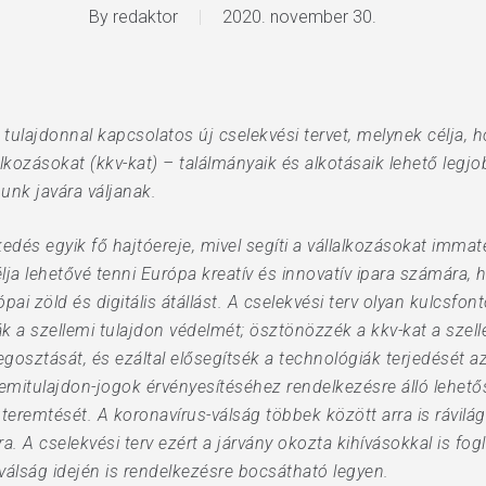
By
redaktor
2020. november 30.
tulajdonnal kapcsolatos új cselekvési tervet, melynek célja, h
lkozásokat (kkv-kat) – találmányaik és alkotásaik lehető legjo
nk javára váljanak.
dés egyik fő hajtóereje, mivel segíti a vállalkozásokat immate
élja lehetővé tenni Európa kreatív és innovatív ipara számára,
ópai zöld és digitális átállást. A cselekvési terv olyan kulcsf
ák a szellemi tulajdon védelmét; ösztönözzék a kkv-kat a szel
osztását, és ezáltal elősegítsék a technológiák terjedését az
llemitulajdon-jogok érvényesítéséhez rendelkezésre álló lehető
teremtését. A koronavírus-válság többek között arra is rávilág
ra. A cselekvési terv ezért a járvány okozta kihívásokkal is fo
 válság idején is rendelkezésre bocsátható legyen.