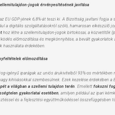
zellemitulajdon-jogok érvényesítésének javítása
az EU GDP-jének 6,8%-át teszi ki. A Bizottság javítani fogja a
ául a digitális szolgáltatásokról szóló, hamarosan elkészülő
t
hoz létre a szellemitulajdon-jogok birtokosai, a közvetítők 
ödés előmozdítása és megkönnyítése, a bevált gyakorlatok ál
ák használata érdekében.
nyfeltételek előmozdítása
jog-igényű iparágak az uniós árukivitelből 93%-os mértékbe
gy kihívásokkal szembesülnek. Ezek kezelése érdekében a Bi
ét a világban a szellemi tulajdon terén
. Emellett
fokozni fog
sségtelen gyakorlatai esetében
, amilyen például az ipari kém
esztéssel és a fejlesztési együttműködéssel összefüggésben tö