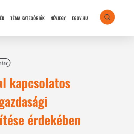
ÉK
TÉMA KATEGÓRIÁK
NÉVJEGY
EGOV.HU
search
mány
al kapcsolatos
 gazdasági
gítése érdekében