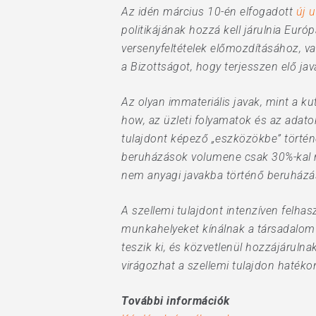
Az idén március 10-én elfogadott
új u
politikájának hozzá kell járulnia Eur
versenyfeltételek előmozdításához, va
a Bizottságot, hogy terjesszen elő jav
Az olyan immateriális javak, mint a ku
how, az üzleti folyamatok és az adato
tulajdont képező „eszközökbe” történ
beruházások volumene csak 30%-kal n
nem anyagi javakba történő beruházá
A szellemi tulajdont intenzíven felh
munkahelyeket kínálnak a társadalom 
teszik ki, és közvetlenül hozzájáru
virágozhat a szellemi tulajdon hatéko
További információk