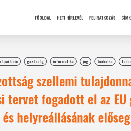
FŐOLDAL
HETI HÍRLEVÉL
FELIRATKOZÁS
CÍMK
rópai Unió
gazdaság
informatika
jog
technika
tudo
zottság szellemi tulajdonn
i tervet fogadott el az EU
k és helyreállásának előse