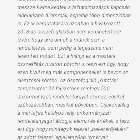
messze kiemelkedtek a felhatalmazások kapcsán
előbukkanó dilemmák, éspedig több dimenzióban
is. Ezek bemutatására azonban a hivatkozott
2018-as összefoglalóban nem kerülhetett sor,
lévén, hogy arra annak a műnek sem a
rendeltetése, sem pedig a terjedelme nem
teremtett módot. Ezt a hiányt ez a mostani
összeállítás hivatott pótolni, s teszi ezt úgy, hogy
ezen kívül még más komponenseket is bevon az
elemzései körébe. Az összefoglaló „kutatási
zárójelentés” 22 fejezetben mintegy 500
önkormányzati rendelet-tárgyat elemez, egyiket
szűkszavúbban, másikat bővebben. Gyakorlatilag
a mai teljes hatályos helyi önkormányzati
rendeletanyagot átfogja, elemzi és értékeli, s teszi
ezt úgy, hogy mindegyik fejezet „bevezetőjeként”
az adott fejezet legjellemzőbb ismérveit