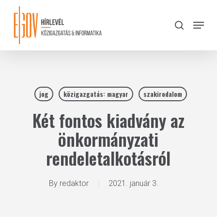
Skip
to
Menu
search
main
Close
content
Menu
jog
közigazgatás: magyar
szakirodalom
Két fontos kiadvány az
önkormányzati
rendeletalkotásról
By
redaktor
2021. január 3.