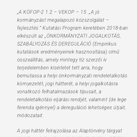
„A KÖFOP-2 1.2 – VEKOP – 15. „A jó
kormányzást megalapozó közszolgálat –
fejlesztés.” Kutatási Program keretében 2018-ban
elkészült az „ÖNKORMÁNYZATI JOGALKOTÁS,
SZABÁLYOZÁS ÉS DEREGULÁCIÓ (Empirikus
kutatások eredményeinek hasznosítása) című
összeállítás, amely mintegy tíz szerzői ív
terjedelemben kísérletet tett arra, hogy
bemutassa a helyi önkormányzati rendeletalkotás
környezetét, jogi hátterét, a helyi jogalkotásra
vonatkozó felhatalmazások típusait, a
rendeletalkotási eljárási rendjét, valamint (de lege
ferenda igénnyel) a dereguláció lehetséges útjait,
módozatait.
A jogi háttér felrajzolása az Alaptörvény tárgyat