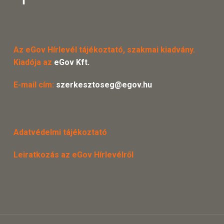
Az eGov Hírlevél tájékoztató, szakmai kiadvány.
Kiadója az
eGov Kft.
E-mail cím:
szerkesztoseg@egov.hu
Adatvédelmi tájékoztató
Leiratkozás az eGov Hírlevélről