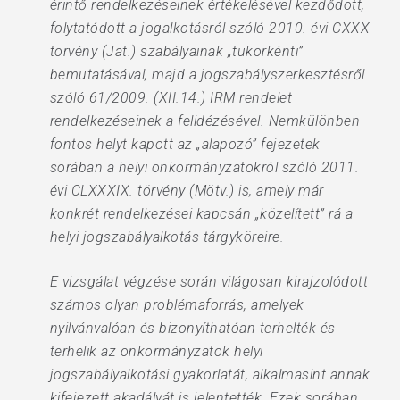
érintő rendelkezéseinek értékelésével kezdődött,
folytatódott a jogalkotásról szóló 2010. évi CXXX
törvény (Jat.) szabályainak „tükörkénti”
bemutatásával, majd a jogszabályszerkesztésről
szóló 61/2009. (XII.14.) IRM rendelet
rendelkezéseinek a felidézésével. Nemkülönben
fontos helyt kapott az „alapozó” fejezetek
sorában a helyi önkormányzatokról szóló 2011.
évi CLXXXIX. törvény (Mötv.) is, amely már
konkrét rendelkezései kapcsán „közelített” rá a
helyi jogszabályalkotás tárgyköreire.
E vizsgálat végzése során világosan kirajzolódott
számos olyan problémaforrás, amelyek
nyilvánvalóan és bizonyíthatóan terhelték és
terhelik az önkormányzatok helyi
jogszabályalkotási gyakorlatát, alkalmasint annak
kifejezett akadályát is jelentették. Ezek sorában