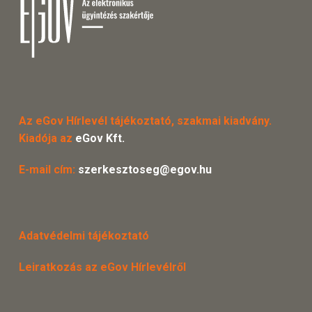
Az eGov Hírlevél tájékoztató, szakmai kiadvány.
Kiadója az
eGov Kft.
E-mail cím:
szerkesztoseg@egov.hu
Adatvédelmi tájékoztató
Leiratkozás az eGov Hírlevélről