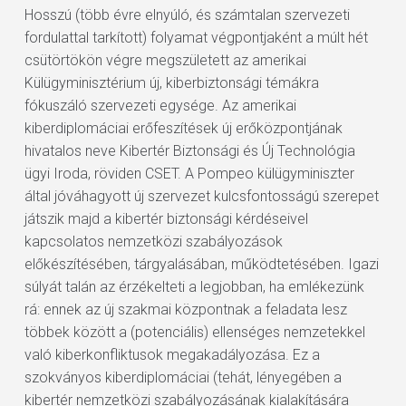
Hosszú (több évre elnyúló, és számtalan szervezeti
fordulattal tarkított) folyamat végpontjaként a múlt hét
csütörtökön végre megszületett az amerikai
Külügyminisztérium új, kiberbiztonsági témákra
fókuszáló szervezeti egysége. Az amerikai
kiberdiplomáciai erőfeszítések új erőközpontjának
hivatalos neve Kibertér Biztonsági és Új Technológia
ügyi Iroda, röviden CSET. A Pompeo külügyminiszter
által jóváhagyott új szervezet kulcsfontosságú szerepet
játszik majd a kibertér biztonsági kérdéseivel
kapcsolatos nemzetközi szabályozások
előkészítésében, tárgyalásában, működtetésében. Igazi
súlyát talán az érzékelteti a legjobban, ha emlékezünk
rá: ennek az új szakmai központnak a feladata lesz
többek között a (potenciális) ellenséges nemzetekkel
való kiberkonfliktusok megakadályozása. Ez a
szokványos kiberdiplomáciai (tehát, lényegében a
kibertér nemzetközi szabályozásának kialakítására