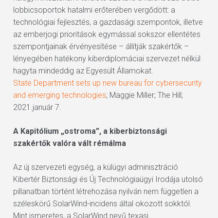
lobbicsoportok hatalmi erőterében vergődött: a
technológiai fejlesztés, a gazdasági szempontok, illetve
az emberjogi prioritások egymással sokszor ellentétes
szempontjainak érvényesítése – állítják szakértők –
lényegében hatékony kiberdiplomáciai szervezet nélkül
hagyta mindeddig az Egyesült Államokat.
State Department sets up new bureau for cybersecurity
and emerging technologies
; Maggie Miller; The Hill;
2021.január 7.
A Kapitólium „ostroma”, a kiberbiztonsági
szakértők valóra vált rémálma
Az új szervezeti egység, a külügyi adminisztráció
Kibertér Biztonsági és Új Technológiaügyi Irodája utolsó
pillanatban történt létrehozása nyilván nem független a
széleskörű SolarWind-incidens által okozott sokktól.
Mint ismeretes, a SolarWind nevű texasi