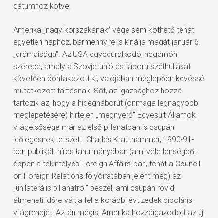
dátumhoz kötve.
Amerika „nagy korszakának” vége sem köthető tehát
egyetlen naphoz, bármennyire is kínálja magát január 6.
„drámaisága”. Az USA egyeduralkodó, hegemón
szerepe, amely a Szovjetunió és tábora széthullását
követően bontakozott ki, valójában meglepően kevéssé
mutatkozott tartósnak. Sőt, az igazsághoz hozzá
tartozik az, hogy a hidegháborút (önmaga legnagyobb
meglepetésére) hirtelen „megnyerő” Egyesült Államok
világelsősége már az első pillanatban is csupán
időlegesnek tetszett. Charles Krauthammer, 1990-91-
ben publikált híres tanulmányában (ami véletlenségből
éppen a tekintélyes Foreign Affairs-ban, tehát a Council
on Foreign Relations folyóiratában jelent meg) az
„unilaterális pillanatról” beszél, ami csupán rövid,
átmeneti időre váltja fel a korábbi évtizedek bipoláris
világrendjét. Aztán mégis, Amerika hozzáigazodott az új