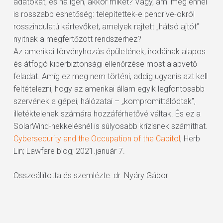
adatokat, és ha igen, akkor miket? Vagy, ami még ennél
is rosszabb eshetőség: telepítettek-e pendrive-okról
rosszindulatú kártevőket, amelyek rejtett „hátsó ajtót”
nyitnak a megfertőzött rendszerhez?
Az amerikai törvényhozás épületének, irodáinak alapos
és átfogó kiberbiztonsági ellenőrzése most alapvető
feladat. Amíg ez meg nem történi, addig ugyanis azt kell
feltételezni, hogy az amerikai állam egyik legfontosabb
szervének a gépei, hálózatai – „kompromittálódtak”,
illetéktelenek számára hozzáférhetővé váltak. És ez a
SolarWind-hekkelésnél is súlyosabb krízisnek számíthat.
Cybersecurity and the Occupation of the Capitol
; Herb
Lin; Lawfare blog; 2021.január 7.
Összeállította és szemlézte: dr. Nyáry Gábor