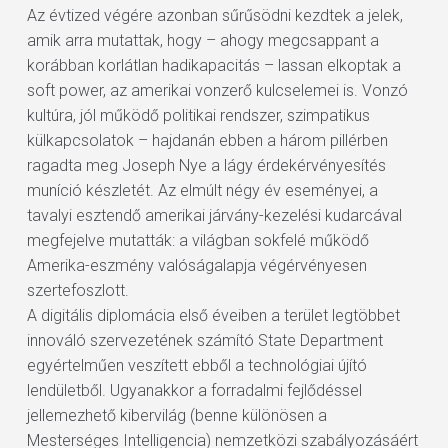
Az évtized végére azonban sűrűsödni kezdtek a jelek,
amik arra mutattak, hogy – ahogy megcsappant a
korábban korlátlan hadikapacitás – lassan elkoptak a
soft power, az amerikai vonzerő kulcselemei is. Vonzó
kultúra, jól működő politikai rendszer, szimpatikus
külkapcsolatok – hajdanán ebben a három pillérben
ragadta meg Joseph Nye a lágy érdekérvényesítés
muníció készletét. Az elmúlt négy év eseményei, a
tavalyi esztendő amerikai járvány-kezelési kudarcával
megfejelve mutatták: a világban sokfelé működő
Amerika-eszmény valóságalapja végérvényesen
szertefoszlott.
A digitális diplomácia első éveiben a terület legtöbbet
innováló szervezetének számító State Department
egyértelműen veszített ebből a technológiai újító
lendületből. Ugyanakkor a forradalmi fejlődéssel
jellemezhető kibervilág (benne különösen a
Mesterséges Intelligencia) nemzetközi szabályozásáért