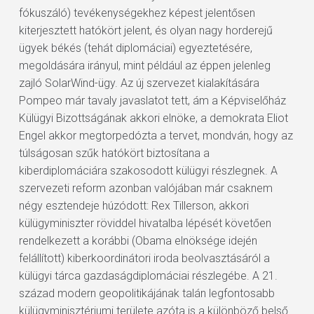
fókuszáló) tevékenységekhez képest jelentősen
kiterjesztett hatókört jelent, és olyan nagy horderejű
ügyek békés (tehát diplomáciai) egyeztetésére,
megoldására irányul, mint például az éppen jelenleg
zajló SolarWind-ügy. Az új szervezet kialakítására
Pompeo már tavaly javaslatot tett, ám a Képviselőház
Külügyi Bizottságának akkori elnöke, a demokrata Eliot
Engel akkor megtorpedózta a tervet, mondván, hogy az
túlságosan szűk hatókört biztosítana a
kiberdiplomáciára szakosodott külügyi részlegnek. A
szervezeti reform azonban valójában már csaknem
négy esztendeje húzódott: Rex Tillerson, akkori
külügyminiszter röviddel hivatalba lépését követően
rendelkezett a korábbi (Obama elnöksége idején
felállított) kiberkoordinátori iroda beolvasztásáról a
külügyi tárca gazdaságdiplomáciai részlegébe. A 21.
század modern geopolitikájának talán legfontosabb
külügyminisztériumi területe azóta is a különböző belső