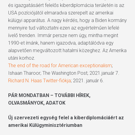
és igazgatásáért felelős kiberdiplomácia területén is az
USA pozíciójától elmaradva szerepelt az amerikai
külügyi apparátus. A nagy kérdés, hogy a Biden kormány
mennyire tud változtatni ezen az egyértelműen lefelé
ívelő trenden. Immár persze nem úgy, mintha megint
1990-et írnánk, hanem igazodva, adaptálódva egy
alapvetően megváltozott hatalmi közeghez. Az Amerika
utáni korhoz.
The end of the road for American exceptionalism
;
Ishaan Tharoor; The Washington Post; 2021.január 7.
Richard N. Haas Twitter-fiókja
; 2021. január 6.
PÁR MONDATBAN – TOVÁBBI HÍREK,
OLVASMÁNYOK, ADATOK
Új szervezeti egység felel a kiberdiplomáciáért az
amerikai Külügyminisztériumban