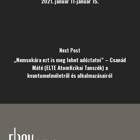
2021. január 11-január 15.
Next Post
„Nemsokára ezt is meg lehet adóztatni” – Csanád
Máté (ELTE Atomfizikai Tanszék) a
kvantumelméletről és alkalmazásairól