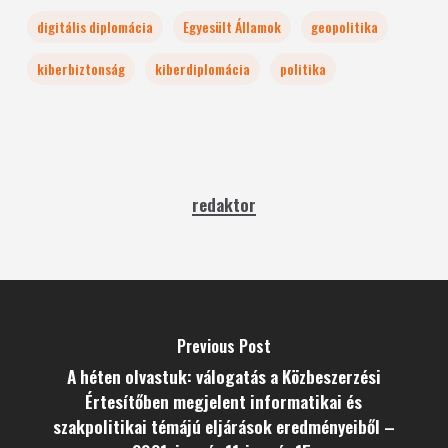
digitális diplomácia
Egyesült Államok
geopolitika
kiberbiztonság
kiberdiplomácia
politika
redaktor
Previous Post
A héten olvastuk: válogatás a Közbeszerzési
Értesítőben megjelent informatikai és
szakpolitikai témájú eljárások eredményeiből –