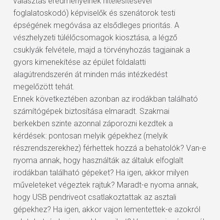
választás eredményeinek hitelesítésével
foglalatoskodó) képviselők és szenátorok testi
épségének megóvása az elsődleges prioritás. A
vészhelyzeti túlélőcsomagok kiosztása, a légző
csuklyák felvétele, majd a törvényhozás tagjainak a
gyors kimenekítése az épület földalatti
alagútrendszerén át minden más intézkedést
megelőzött tehát.
Ennek következtében azonban az irodákban található
számítógépek biztosítása elmaradt. Szakmai
berkekben szinte azonnal záporozni kezdtek a
kérdések: pontosan melyik gépekhez (melyik
részrendszerekhez) férhettek hozzá a behatolók? Van-e
nyoma annak, hogy használták az általuk elfoglalt
irodákban található gépeket? Ha igen, akkor milyen
műveleteket végeztek rajtuk? Maradt-e nyoma annak,
hogy USB pendriveot csatlakoztattak az asztali
gépekhez? Ha igen, akkor vajon lementettek-e azokról