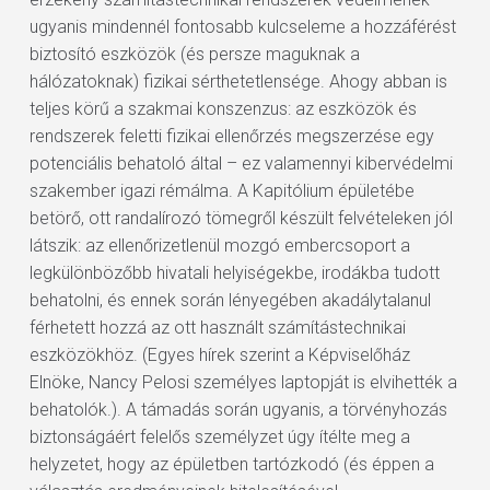
ugyanis mindennél fontosabb kulcseleme a hozzáférést
biztosító eszközök (és persze maguknak a
hálózatoknak) fizikai sérthetetlensége. Ahogy abban is
teljes körű a szakmai konszenzus: az eszközök és
rendszerek feletti fizikai ellenőrzés megszerzése egy
potenciális behatoló által – ez valamennyi kibervédelmi
szakember igazi rémálma. A Kapitólium épületébe
betörő, ott randalírozó tömegről készült felvételeken jól
látszik: az ellenőrizetlenül mozgó embercsoport a
legkülönbözőbb hivatali helyiségekbe, irodákba tudott
behatolni, és ennek során lényegében akadálytalanul
férhetett hozzá az ott használt számítástechnikai
eszközökhöz. (Egyes hírek szerint a Képviselőház
Elnöke, Nancy Pelosi személyes laptopját is elvihették a
behatolók.). A támadás során ugyanis, a törvényhozás
biztonságáért felelős személyzet úgy ítélte meg a
helyzetet, hogy az épületben tartózkodó (és éppen a