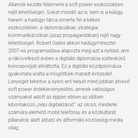
Államok kezdte felismerni a soft power eszközökben
rejlő lehetőséget. Sokat mondó az is: nem is a külügy,
hanem a hadügyi tárca ismerte fel a békés
eszközökben, a diplomáciában, stratégiai
kommunikációban (azaz propagandában) rejlő nagy
lehetőséget. Robert Gates akkori hadügyminiszter
2007-es programadása alapozta meg azt a nyitást, ami
a rákövetkező évben a digitális diplomácia széleskörű
koncepcióját elindította. Ez a digitális közdiplomácia
gyakorlata uralta a mögöttünk maradt évtizedet.
Lényegét tekintve a nyers erő helyét mind jobban átvevő
soft power érdekérvényesítés, aminek valóságos
szárnyakat adott az éppen ebben az időben
kibontakozó „népi digitalizáció”: az olcsó, mindenki
számára elérhető mobil telefónia, és a közkultúrát
pillanatok alatt átitató és átformáló közösségi média
világ.