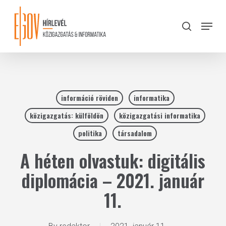
Skip
to
Menu
search
main
Close
content
Menu
információ röviden
informatika
közigazgatás: külföldön
közigazgatási informatika
politika
társadalom
A héten olvastuk: digitális
diplomácia – 2021. január
11.