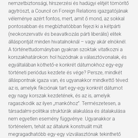
nemzetbiztonsági, hírszerzési és hadügyi elitjét tömörítő
agytröszt, a Council on Foreign Relations igazgatójának
véleménye azért fontos, mert, amit ő mond, az sokkal
pontosabban és megbízhatóbban fejezi ki a kétpárti
(neokonzervatív és beavatkozás párti liberális) elitek
álláspontját minden hivatalnoknál – vagy akár elnöknél.
A történettudományban gyakran szoktak vitatkozni a
korszakhatárokon: hol húzódnak a választóvonalak, és
egyáltalában köthető-e konkrét dátumokhoz egy-egy
történeti periódus kezdete és vége? Persze, mindkét
álláspontnak igaza van, és ugyanakkor mindkettő téved:
az is, amelyik fikciónak tart egy-egy konkrét dátumot
egy nagy korszak kezdetének, és az is, amelyik
ragaszkodik az ilyen „mankóhoz”. Természetesen, a
társadalmi-politikai struktúrák alakulása és átalakulása
nem egyetlen esemény függvénye. Ugyanakkor a
történelem, tehát az általunk konstruált múlt
megragadhatóbb egy-egy vízválasztónak tekinthető