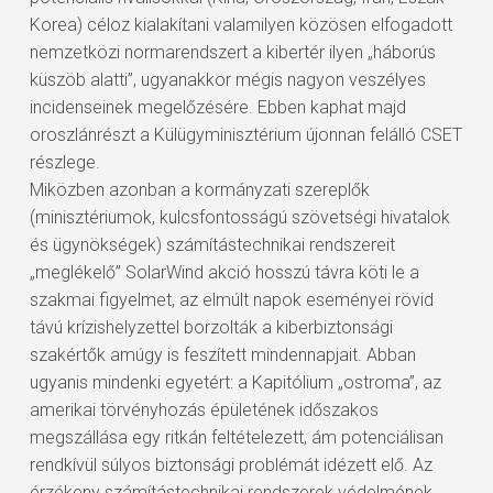
Korea) céloz kialakítani valamilyen közösen elfogadott
nemzetközi normarendszert a kibertér ilyen „háborús
küszöb alatti”, ugyanakkor mégis nagyon veszélyes
incidenseinek megelőzésére. Ebben kaphat majd
oroszlánrészt a Külügyminisztérium újonnan felálló CSET
részlege.
Miközben azonban a kormányzati szereplők
(minisztériumok, kulcsfontosságú szövetségi hivatalok
és ügynökségek) számítástechnikai rendszereit
„meglékelő” SolarWind akció hosszú távra köti le a
szakmai figyelmet, az elmúlt napok eseményei rövid
távú krízishelyzettel borzolták a kiberbiztonsági
szakértők amúgy is feszített mindennapjait. Abban
ugyanis mindenki egyetért: a Kapitólium „ostroma”, az
amerikai törvényhozás épületének időszakos
megszállása egy ritkán feltételezett, ám potenciálisan
rendkívül súlyos biztonsági problémát idézett elő. Az
érzékeny számítástechnikai rendszerek védelmének