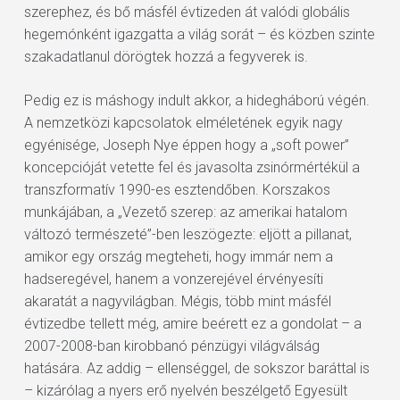
szerephez, és bő másfél évtizeden át valódi globális
hegemónként igazgatta a világ sorát – és közben szinte
szakadatlanul dörögtek hozzá a fegyverek is.
Pedig ez is máshogy indult akkor, a hidegháború végén.
A nemzetközi kapcsolatok elméletének egyik nagy
egyénisége, Joseph Nye éppen hogy a „soft power”
koncepcióját vetette fel és javasolta zsinórmértékül a
transzformatív 1990-es esztendőben. Korszakos
munkájában, a „Vezető szerep: az amerikai hatalom
változó természeté”-ben leszögezte: eljött a pillanat,
amikor egy ország megteheti, hogy immár nem a
hadseregével, hanem a vonzerejével érvényesíti
akaratát a nagyvilágban. Mégis, több mint másfél
évtizedbe tellett még, amire beérett ez a gondolat – a
2007-2008-ban kirobbanó pénzügyi világválság
hatására. Az addig – ellenséggel, de sokszor baráttal is
– kizárólag a nyers erő nyelvén beszélgető Egyesült