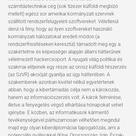
számítástechnikai cég (sok tízezer külföldi megbízó
mellett) egész sor amerikai kormányzati szervnek
szállított rendszerfelügyeleti szoftvereket. Véletlenül
derül rá fény, hogy az ilyen szoftvereket használó
kormányzati hálózatokat eredeti módon (a
rendszerfrissítéseken keresztül) támadott meg egy a
szakértelme és képességei alapján állami hátterűnek
vélelmezett hackercsoport. A nyugati világ politikai és
szakmai elitjeinek egy része az orosz külföldi hírszerzés
(az SzVR) akcióját gyanítja az ügy hátterében. A
szakemberek azonban kivétel nélkül egyetértenek
abban, hogy a kibertámadás célja nem a károkozás,
hanem az információszerzés volt. A károk felmérése,
illetve a fenyegetés végső elhárítása hónapokat vehet
igénybe. E közben, az informatikusok kármentő
tevékenységével párhuzamosan vélhetően megindul
majd egy olyan kiberdiplomáciai tapogatózás, ami a
potenciális riválisokkal (Kína, Oroszország, Irán, Észak-