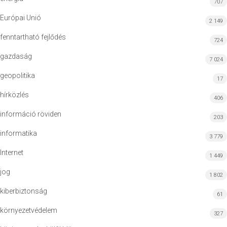
707
Európai Unió
2 149
fenntartható fejlődés
724
gazdaság
7 024
geopolitika
17
hírközlés
406
információ röviden
203
informatika
3 779
Internet
1 449
jog
1 802
kiberbiztonság
61
környezetvédelem
327