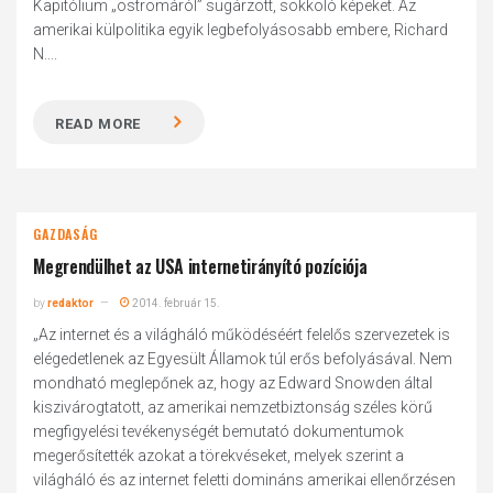
Kapitólium „ostromáról” sugárzott, sokkoló képeket. Az
amerikai külpolitika egyik legbefolyásosabb embere, Richard
N....
READ MORE
GAZDASÁG
Megrendülhet az USA internetirányító pozíciója
by
redaktor
2014. február 15.
„Az internet és a világháló működéséért felelős szervezetek is
elégedetlenek az Egyesült Államok túl erős befolyásával. Nem
mondható meglepőnek az, hogy az Edward Snowden által
kiszivárogtatott, az amerikai nemzetbiztonság széles körű
megfigyelési tevékenységét bemutató dokumentumok
megerősítették azokat a törekvéseket, melyek szerint a
világháló és az internet feletti domináns amerikai ellenőrzésen