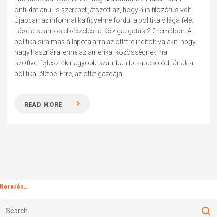
öntudatlanul is szerepet játszott az, hogy ő is filozófus volt.
Újabban az informatika figyelme fordul a politika világa felé.
Lásd a számos elképzelést a Közigazgatás 2.0 témában. A
politika siralmas állapota arra az ötletre indított valakit, hogy
nagy hasznára lenne az amerikai közösségnek, ha
szoftverfejlesztők nagyobb számban bekapcsolódnának a
politikai életbe. Erre, az ötlet gazdája...
READ MORE
Keresés..