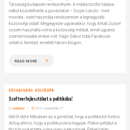
Társaság budapesti rendezvényén. A média torzító hatása
nélkül közvetíthetők a gondolatok – Surján László - mint
mondta - ezért használja rendszeresen a legnagyobb
közösségi oldalt. Megjegyezte ugyanakkor, hogy Antall József
sosem használta volna a közösségi médiát, ennél ugyanis
szemérmesebb ember volt. Vágó Gábor több Facebook-
oldalt is fenntart, emellett három blogon...
READ MORE
KÖZIGAZGATÁS: KÜLFÖLDÖN
Szoftverfejlesztőket a politikába!
by
redaktor
2010. szeptember 17.
Időről időre felbukkan az a gondolat, hogy a politika túl fontos
dolog ahhoz, hogy a politikusokra hagyjuk. Platon például a
filozófusokat tette volna meg uralkodónak. Ebben talán