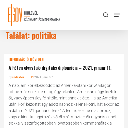
Skip
to
Menu
search
main
Close
content
Menu
Találat: politika
INFORMÁCIÓ RÖVIDEN
A héten olvastuk: digitális diplomácia – 2021. január 11.
by
redaktor
2021. január 13.
A nap, amikor elkezdődött az Amerika-utáni kor „A világon
többé már senki nem fog úgy tekinteni Amerikára, úgy tisztelni
őt, vagy éppen úgy félni tőle, mint annak előtte. Ha az ’Amerika
utáni kor’ kezdetét egy adott naphoz kellene kötni, hát akkor az
a dátum: 2021. január 6. lesz.” A fenti idézet nem az orosz,
vagy a kínai külügyi szóvivőtől származik – ők ugyanis ennél
sokkal visszafogottabban, óvatosabban kommentálták a