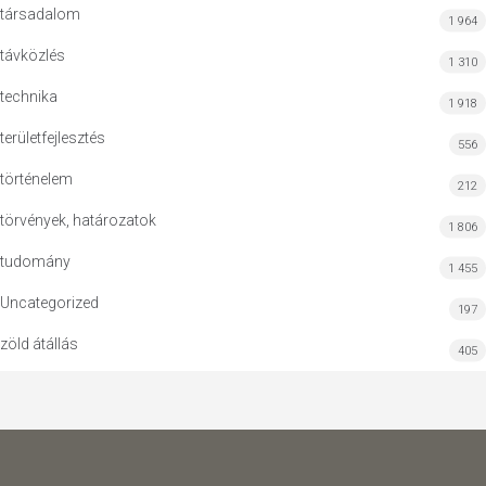
társadalom
1 964
távközlés
1 310
technika
1 918
területfejlesztés
556
történelem
212
törvények, határozatok
1 806
tudomány
1 455
Uncategorized
197
zöld átállás
405