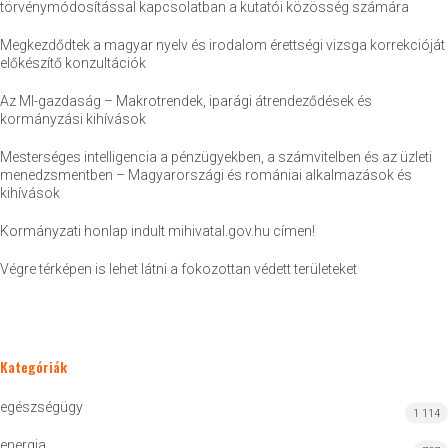
törvénymódosítással kapcsolatban a kutatói közösség számára
Megkezdődtek a magyar nyelv és irodalom érettségi vizsga korrekcióját
előkészítő konzultációk
Az MI-gazdaság – Makrotrendek, iparági átrendeződések és
kormányzási kihívások
Mesterséges intelligencia a pénzügyekben, a számvitelben és az üzleti
menedzsmentben – Magyarországi és romániai alkalmazások és
kihívások
Kormányzati honlap indult mihivatal.gov.hu címen!
Végre térképen is lehet látni a fokozottan védett területeket
Kategóriák
egészségügy
1 114
energia