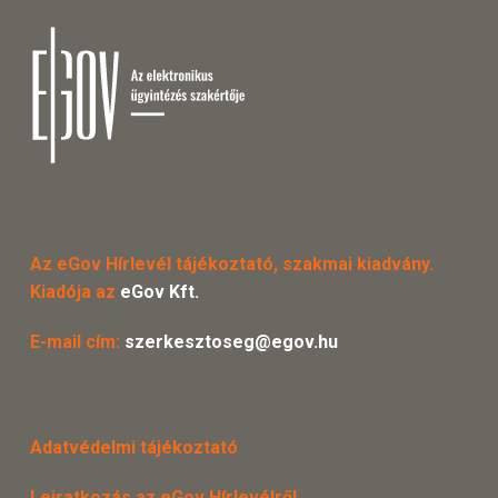
Az eGov Hírlevél tájékoztató, szakmai kiadvány.
Kiadója az
eGov Kft.
E-mail cím:
szerkesztoseg@egov.hu
Adatvédelmi tájékoztató
Leiratkozás az eGov Hírlevélről