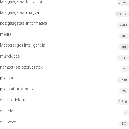
közigazgatás: külföldön
2 321
közigazgatás: magyar
10 659
közigazgatási informatika
5 783
média
488
Mesterséges Intelligencia
427
MI
művelődés
1 549
nemzetközi szervezetek
27
politika
2 340
politikai informatika
292
szakirodalom
2 510
szemle
4
szervezet
189