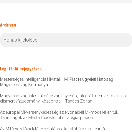
Archívum
Archívum
Legutóbbi bejegyzések
Mesterséges Intelligencia Hivatal – MI Piacfelügyeleti Hatóság –
Magyarország Kormánya
Magyarországnak szüksége van egy erős, integrált, nemzetközileg is
elismert víztudományi központra – Tanács Zoltán
Az európai MI-versenyképesség az élvonalbeli MI-modelleken túl.
Tanulságok az MI-startupoktól öt stratégiai piacon
Az MTA vezetőinek tájékoztatása a kutatóhálózatot érintő