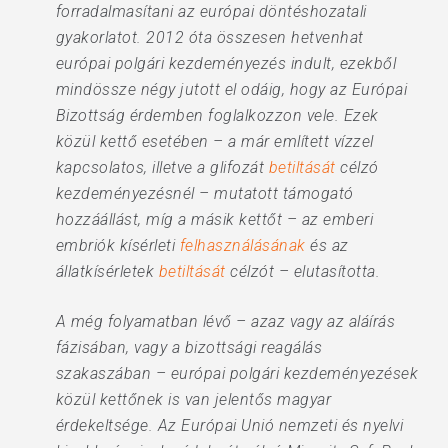
forradalmasítani az európai döntéshozatali
gyakorlatot. 2012 óta összesen hetvenhat
európai polgári kezdeményezés indult, ezekből
mindössze négy jutott el odáig, hogy az Európai
Bizottság érdemben foglalkozzon vele. Ezek
közül kettő esetében – a már említett vízzel
kapcsolatos, illetve a glifozát
betiltását
célzó
kezdeményezésnél – mutatott támogató
hozzáállást, míg a másik kettőt – az emberi
embriók kísérleti
felhasználásának
és az
állatkísérletek
betiltását
célzót – elutasította.
A még folyamatban lévő – azaz vagy az aláírás
fázisában, vagy a bizottsági reagálás
szakaszában – európai polgári kezdeményezések
közül kettőnek is van jelentős magyar
érdekeltsége. Az Európai Unió nemzeti és nyelvi