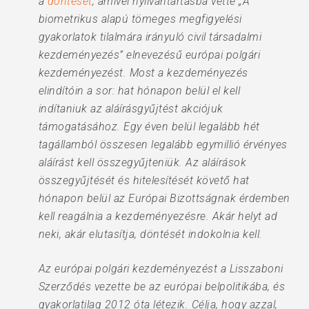
a
döntését
, amivel nyilvántartásba vette „A
biometrikus alapú tömeges megfigyelési
gyakorlatok tilalmára irányuló civil társadalmi
kezdeményezés” elnevezésű európai polgári
kezdeményezést. Most a kezdeményezés
elindítóin a sor: hat hónapon belül el kell
indítaniuk az aláírásgyűjtést akciójuk
támogatásához. Egy éven belül legalább hét
tagállamból összesen legalább egymillió érvényes
aláírást kell összegyűjteniük. Az aláírások
összegyűjtését és hitelesítését követő hat
hónapon belül az Európai Bizottságnak érdemben
kell reagálnia a kezdeményezésre. Akár helyt ad
neki, akár elutasítja, döntését indokolnia kell.
Az európai polgári kezdeményezést a Lisszaboni
Szerződés vezette be az európai belpolitikába, és
gyakorlatilag 2012 óta létezik. Célja, hogy azzal,