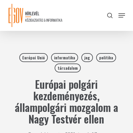
Skip
to
Menu
search
main
Close
content
Menu
Európai Unió
informatika
jog
politika
társadalom
Európai polgári
kezdeményezés,
állampolgári mozgalom a
Nagy Testvér ellen