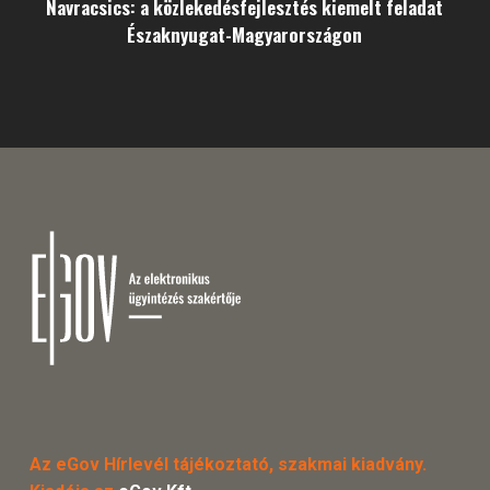
Navracsics: a közlekedésfejlesztés kiemelt feladat
Északnyugat-Magyarországon
Az eGov Hírlevél tájékoztató, szakmai kiadvány.