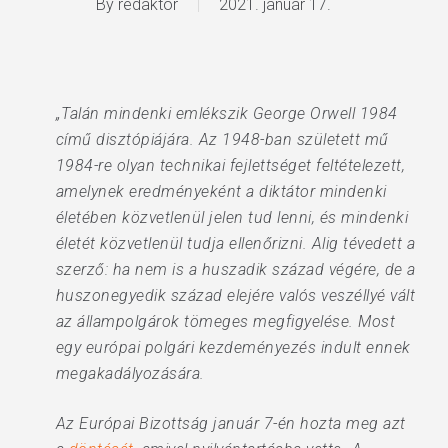
By
redaktor
2021. január 17.
„Talán mindenki emlékszik George Orwell 1984
című disztópiájára. Az 1948-ban született mű
1984-re olyan technikai fejlettséget feltételezett,
amelynek eredményeként a diktátor mindenki
életében közvetlenül jelen tud lenni, és mindenki
életét közvetlenül tudja ellenőrizni. Alig tévedett a
szerző: ha nem is a huszadik század végére, de a
huszonegyedik század elejére valós veszéllyé vált
az állampolgárok tömeges megfigyelése. Most
egy európai polgári kezdeményezés indult ennek
megakadályozására.
Az Európai Bizottság január 7-én hozta meg azt