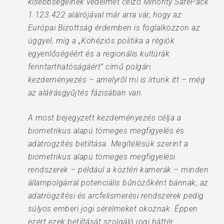
kisebbségeinek védelmét célzó Minority SafePack
1.123.422 aláírójával már arra vár, hogy az
Európai Bizottság érdemben is foglalkozzon az
üggyel, míg a „Kohéziós politika a régiók
egyenlőségéért és a regionális kultúrák
fenntarthatóságáért” című polgári
kezdeményezés – amelyről mi is írtunk itt – még
az aláírásgyűjtés fázisában van.
A most bejegyzett kezdeményezés célja a
biometrikus alapú tömeges megfigyelés és
adatrögzítés betiltása. Megítélésük szerint a
biometrikus alapú tömeges megfigyelési
rendszerek – például a köztéri kamerák – minden
állampolgárral potenciális bűnözőként bánnak, az
adatrögzítési és arcfelismerési rendszerek pedig
súlyos emberi jogi sérelmeket okoznak. Éppen
ezért ezek betiltását szolgáló jogi háttér