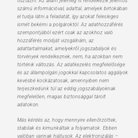
tisztázni. Az állam jelenleg is rendelkezik jelentős
számú információval, adattal, amelyek birtokában
el tudja látni a feladatát, így azokat felesleges
ismét bekérni a polgároktól. Az adathozzáférés
szempontjából ezért csak az azokhoz való
hozzáférés módját vizsgálnám, az
adattartalmakat, amelyekről jogszabályok és
törvények rendelkeznek, nem, ha azokban nem
történik változás. Az adatkezelés megfelelősége
és az állampolgári jogokkal kapcsolatos aggályok
kevésbé kockázatosak, amennyiben nem
terjeszkedünk túl az eddig jogszabályoknak
megfelelően, magas biztonsággal tárolt
adatokon.
Más kérdés az, hogy mennyire ellenőrzöttek,
stabilak és kimunkáltak a folyamatok. Ebben
valóban vannak hiátusok. Az elektronizálás –