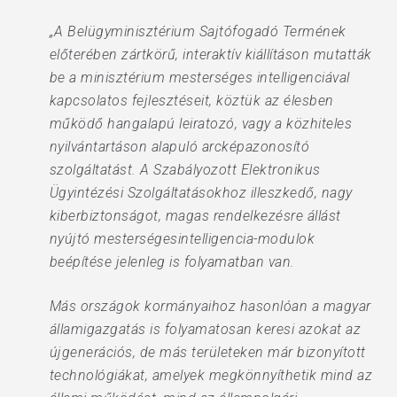
„A Belügyminisztérium Sajtófogadó Termének
előterében zártkörű, interaktív kiállításon mutatták
be a minisztérium mesterséges intelligenciával
kapcsolatos fejlesztéseit, köztük az élesben
működő hangalapú leiratozó, vagy a közhiteles
nyilvántartáson alapuló arcképazonosító
szolgáltatást. A Szabályozott Elektronikus
Ügyintézési Szolgáltatásokhoz illeszkedő, nagy
kiberbiztonságot, magas rendelkezésre állást
nyújtó mesterségesintelligencia-modulok
beépítése jelenleg is folyamatban van.
Más országok kormányaihoz hasonlóan a magyar
államigazgatás is folyamatosan keresi azokat az
újgenerációs, de más területeken már bizonyított
technológiákat, amelyek megkönnyíthetik mind az