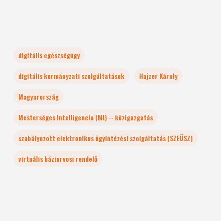
digitális egészségügy
digitális kormányzati szolgáltatások
Hajzer Károly
Magyarország
Mesterséges Intelligencia (MI) -- közigazgatás
szabályozott elektronikus ügyintézési szolgáltatás (SZEÜSZ)
virtuális háziorvosi rendelő