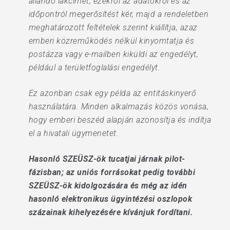
állandó lakcímét, ezekről az adatokról és az
időpontról megerősítést kér, majd a rendeletben
meghatározott feltételek szerint kiállítja, azaz
emberi közreműködés nélkül kinyomtatja és
postázza vagy e-mailben kiküldi az engedélyt,
például a területfoglalási engedélyt.
Ez azonban csak egy példa az entitáskinyerő
használatára. Minden alkalmazás közös vonása,
hogy emberi beszéd alapján azonosítja és indítja
el a hivatali ügymenetet.
Hasonló SZEÜSZ-ök tucatjai járnak pilot-
fázisban; az uniós forrásokat pedig további
SZEÜSZ-ök kidolgozására és még az idén
hasonló elektronikus ügyintézési oszlopok
százainak kihelyezésére kívánjuk fordítani.