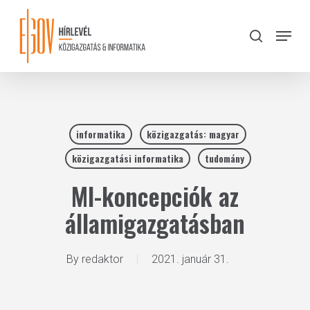
Skip
to
Menu
search
main
Close
content
Menu
informatika
közigazgatás: magyar
közigazgatási informatika
tudomány
MI-koncepciók az
államigazgatásban
By
redaktor
2021. január 31.