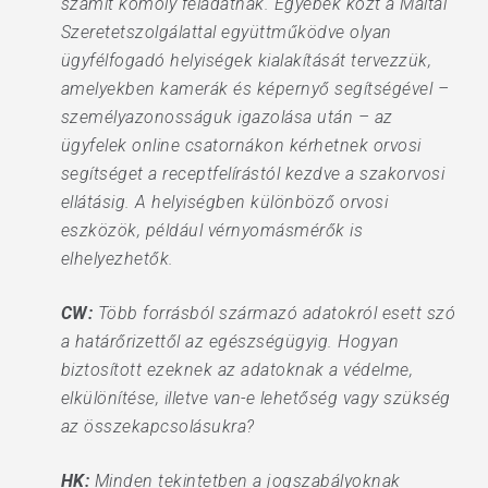
számít komoly feladatnak. Egyebek közt a Máltai
Szeretetszolgálattal együttműködve olyan
ügyfélfogadó helyiségek kialakítását tervezzük,
amelyekben kamerák és képernyő segítségével –
személyazonosságuk igazolása után – az
ügyfelek online csatornákon kérhetnek orvosi
segítséget a receptfelírástól kezdve a szakorvosi
ellátásig. A helyiségben különböző orvosi
eszközök, például vérnyomásmérők is
elhelyezhetők.
CW:
Több forrásból származó adatokról esett szó
a határőrizettől az egészségügyig. Hogyan
biztosított ezeknek az adatoknak a védelme,
elkülönítése, illetve van-e lehetőség vagy szükség
az összekapcsolásukra?
HK:
Minden tekintetben a jogszabályoknak