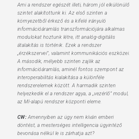
Ami a rendszer egészét illeti, három jól elkülönülő
szintet alakítottunk ki. Az első szinten a
környezetből érkező és a kifelé irányuló
információáramlás transzformációjára alkalmas
modulokat hoztunk létre, itt analóg-digitális
átalakítás is történik. Ezek a rendszer
„érzékszervei”, valamint kommunikációs eszközei.
A második, mélyebb szinten zajlik az
információáramlás, aminél fontos szempont az
interoperabilitás kialakítása a különféle
rendszerelemek között. A harmadik szinten
helyezkedik el a rendszer agya, a „vezérlő” modul,
az MI-alapú rendszer központi eleme.
CW:
Amennyiben az ügy nem kíván emberi
döntést, a mesterséges intelligencia ügyintéző
bevonása nélkül le is zárhatja azt?