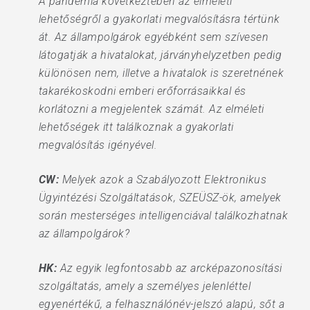
A pandémia következtében az elméleti
lehetőségről a gyakorlati megvalósításra tértünk
át. Az állampolgárok egyébként sem szívesen
látogatják a hivatalokat, járványhelyzetben pedig
különösen nem, illetve a hivatalok is szeretnének
takarékoskodni emberi erőforrásaikkal és
korlátozni a megjelentek számát. Az elméleti
lehetőségek itt találkoznak a gyakorlati
megvalósítás igényével.
CW:
Melyek azok a Szabályozott Elektronikus
Ügyintézési Szolgáltatások, SZEÜSZ-ök, amelyek
során mesterséges intelligenciával találkozhatnak
az állampolgárok?
HK:
Az egyik legfontosabb az arcképazonosítási
szolgáltatás, amely a személyes jelenléttel
egyenértékű, a felhasználónév-jelszó alapú, sőt a