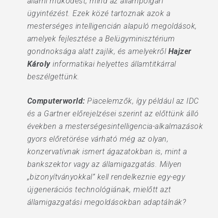
állami működést, mind az állampolgári
ügyintézést. Ezek közé tartoznak azok a
mesterséges intelligencián alapuló megoldások,
amelyek fejlesztése a Belügyminisztérium
gondnoksága alatt zajlik, és amelyekről
Hajzer
Károly
informatikai helyettes államtitkárral
beszélgettünk.
Computerworld:
Piacelemzők, így például az IDC
és a Gartner előrejelzései szerint az előttünk álló
években a mesterségesintelligencia-alkalmazások
gyors előretörése várható még az olyan,
konzervatívnak ismert ágazatokban is, mint a
bankszektor vagy az államigazgatás. Milyen
„bizonyítványokkal” kell rendelkeznie egy-egy
újgenerációs technológiának, mielőtt azt
államigazgatási megoldásokban adaptálnák?