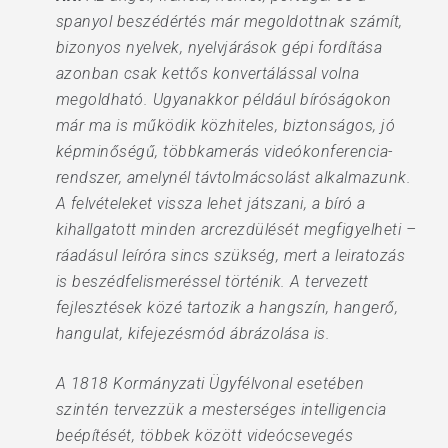
spanyol beszédértés már megoldottnak számít,
bizonyos nyelvek, nyelvjárások gépi fordítása
azonban csak kettős konvertálással volna
megoldható. Ugyanakkor például bíróságokon
már ma is működik közhiteles, biztonságos, jó
képminőségű, többkamerás videókonferencia-
rendszer, amelynél távtolmácsolást alkalmazunk.
A felvételeket vissza lehet játszani, a bíró a
kihallgatott minden arcrezdülését megfigyelheti –
ráadásul leíróra sincs szükség, mert a leiratozás
is beszédfelismeréssel történik. A tervezett
fejlesztések közé tartozik a hangszín, hangerő,
hangulat, kifejezésmód ábrázolása is.
A 1818 Kormányzati Ügyfélvonal esetében
szintén tervezzük a mesterséges intelligencia
beépítését, többek között videócsevegés