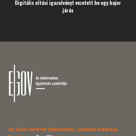
Digitális oltási igazolványt vezetett be egy bajor
járás
Az eGov Hírlevél tájékoztató, szakmai kiadvány.