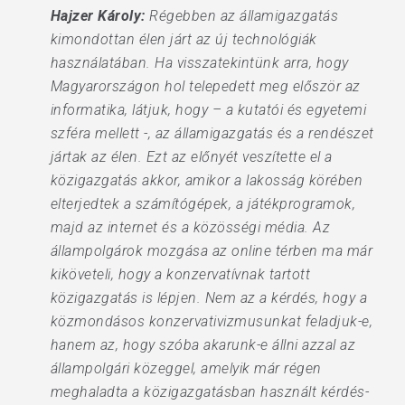
Hajzer Károly:
Régebben az államigazgatás
kimondottan élen járt az új technológiák
használatában. Ha visszatekintünk arra, hogy
Magyarországon hol telepedett meg először az
informatika, látjuk, hogy – a kutatói és egyetemi
szféra mellett -, az államigazgatás és a rendészet
jártak az élen. Ezt az előnyét veszítette el a
közigazgatás akkor, amikor a lakosság körében
elterjedtek a számítógépek, a játékprogramok,
majd az internet és a közösségi média. Az
állampolgárok mozgása az online térben ma már
kiköveteli, hogy a konzervatívnak tartott
közigazgatás is lépjen. Nem az a kérdés, hogy a
közmondásos konzervativizmusunkat feladjuk-e,
hanem az, hogy szóba akarunk-e állni azzal az
állampolgári közeggel, amelyik már régen
meghaladta a közigazgatásban használt kérdés-