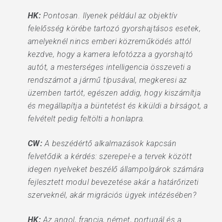
HK:
Pontosan. Ilyenek például az objektív
felelősség körébe tartozó gyorshajtásos esetek,
amelyeknél nincs emberi közreműködés attól
kezdve, hogy a kamera lefotózza a gyorshajtó
autót, a mesterséges intelligencia összeveti a
rendszámot a jármű típusával, megkeresi az
üzemben tartót, egészen addig, hogy kiszámítja
és megállapítja a büntetést és kiküldi a bírságot, a
felvételt pedig feltölti a honlapra.
CW:
A beszédértő alkalmazások kapcsán
felvetődik a kérdés: szerepel-e a tervek között
idegen nyelveket beszélő állampolgárok számára
fejlesztett modul bevezetése akár a határőrizeti
szerveknél, akár migrációs ügyek intézésében?
HK:
Az angol, francia, német, portugál és a