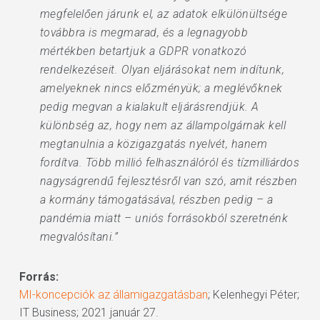
megfelelően járunk el, az adatok elkülönültsége
továbbra is megmarad, és a legnagyobb
mértékben betartjuk a GDPR vonatkozó
rendelkezéseit. Olyan eljárásokat nem indítunk,
amelyeknek nincs előzményük; a meglévőknek
pedig megvan a kialakult eljárásrendjük. A
különbség az, hogy nem az állampolgárnak kell
megtanulnia a közigazgatás nyelvét, hanem
fordítva. Több millió felhasználóról és tízmilliárdos
nagyságrendű fejlesztésről van szó, amit részben
a kormány támogatásával, részben pedig – a
pandémia miatt – uniós forrásokból szeretnénk
megvalósítani.”
Forrás:
MI-koncepciók az államigazgatásban
; Kelenhegyi Péter;
IT Business; 2021 január 27.