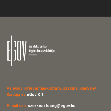
Az eGov Hírlevél tájékoztató, szakmai kiadvány.
Kiadója az
eGov Kft.
E-mail cím:
szerkesztoseg@egov.hu