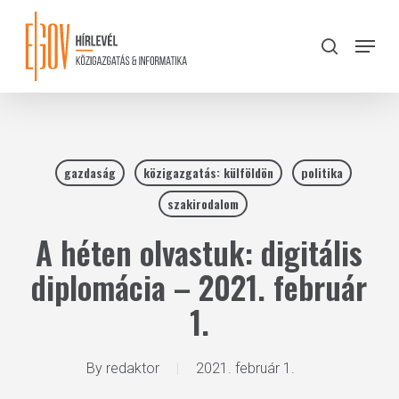
Skip
to
Menu
search
main
Close
content
Menu
gazdaság
közigazgatás: külföldön
politika
szakirodalom
A héten olvastuk: digitális
diplomácia – 2021. február
1.
By
redaktor
2021. február 1.