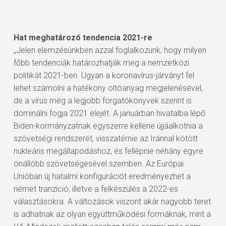
Hat meghatározó tendencia 2021-re
„Jelen elemzésünkben azzal foglalkozunk, hogy milyen
főbb tendenciák határozhatják meg a nemzetközi
politikát 2021-ben. Ugyan a koronavírus-járványt fel
lehet számolni a hatékony oltóanyag megjelenésével,
de a vírus még a legjobb forgatókönyvek szerint is
dominálni fogja 2021 elejét. A januárban hivatalba lépő
Biden-kormányzatnak egyszerre kellene újjáalkotnia a
szövetségi rendszerét, visszatérnie az Iránnal kötött
nukleáris megállapodáshoz, és fellépnie néhány egyre
önállóbb szövetségesével szemben. Az Európai
Unióban új hatalmi konfigurációt eredményezhet a
német tranzíció, illetve a felkészülés a 2022-es
választásokra. A változások viszont akár nagyobb teret
is adhatnak az olyan együttműködési formáknak, mint a