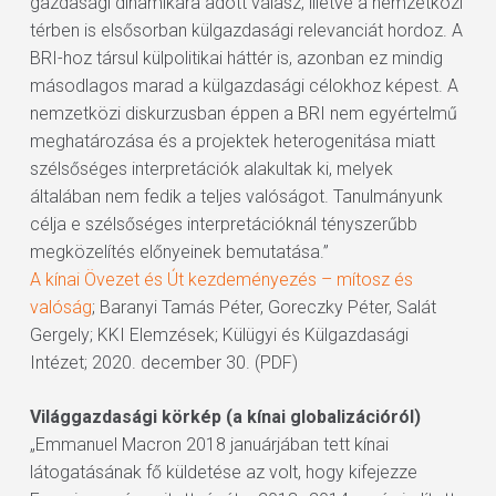
gazdasági dinamikára adott válasz, illetve a nemzetközi
térben is elsősorban külgazdasági relevanciát hordoz. A
BRI-hoz társul külpolitikai háttér is, azonban ez mindig
másodlagos marad a külgazdasági célokhoz képest. A
nemzetközi diskurzusban éppen a BRI nem egyértelmű
meghatározása és a projektek heterogenitása miatt
szélsőséges interpretációk alakultak ki, melyek
általában nem fedik a teljes valóságot. Tanulmányunk
célja e szélsőséges interpretációknál tényszerűbb
megközelítés előnyeinek bemutatása.”
A kínai Övezet és Út kezdeményezés – mítosz és
valóság
; Baranyi Tamás Péter, Goreczky Péter, Salát
Gergely; KKI Elemzések; Külügyi és Külgazdasági
Intézet; 2020. december 30. (PDF)
Világgazdasági körkép (a kínai globalizációról)
„Emmanuel Macron 2018 januárjában tett kínai
látogatásának fő küldetése az volt, hogy kifejezze