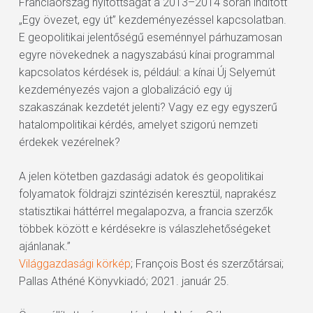
Franciaország nyitottságát a 2013–2014 során indított
„Egy övezet, egy út” kezdeményezéssel kapcsolatban.
E geopolitikai jelentőségű eseménnyel párhuzamosan
egyre növekednek a nagyszabású kínai programmal
kapcsolatos kérdések is, például: a kínai Új Selyemút
kezdeményezés vajon a globalizáció egy új
szakaszának kezdetét jelenti? Vagy ez egy egyszerű
hatalompolitikai kérdés, amelyet szigorú nemzeti
érdekek vezérelnek?
A jelen kötetben gazdasági adatok és geopolitikai
folyamatok földrajzi szintézisén keresztül, naprakész
statisztikai háttérrel megalapozva, a francia szerzők
többek között e kérdésekre is válaszlehetőségeket
ajánlanak.”
Világgazdasági körkép
; François Bost és szerzőtársai;
Pallas Athéné Könyvkiadó; 2021. január 25.