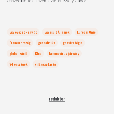
Összeállította és szemlézte: dr. Nyáry Gábor
Egy övezet - egy út
Egyesült Államok
Európai Unió
Franciaország
geopolitika
geostratégia
globalizáció
Kína
koronavírus-járvány
V4 országok
világgazdaság
redaktor