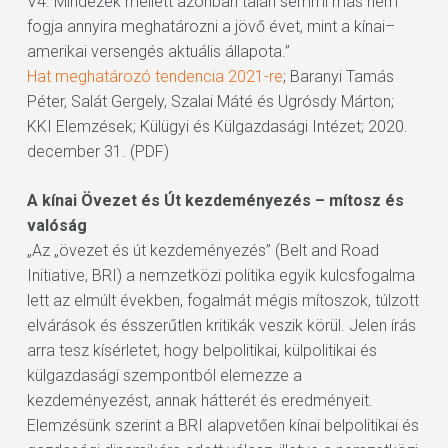
V4. Mindezek mellett azonban talán semmi más nem
fogja annyira meghatározni a jövő évet, mint a kínai–
amerikai versengés aktuális állapota.”
Hat meghatározó tendencia 2021-re
; Baranyi Tamás
Péter, Salát Gergely, Szalai Máté és Ugrósdy Márton;
KKI Elemzések; Külügyi és Külgazdasági Intézet; 2020.
december 31. (PDF)
A kínai Övezet és Út kezdeményezés – mítosz és
valóság
„Az „övezet és út kezdeményezés” (Belt and Road
Initiative, BRI) a nemzetközi politika egyik kulcsfogalma
lett az elmúlt években, fogalmát mégis mítoszok, túlzott
elvárások és ésszerűtlen kritikák veszik körül. Jelen írás
arra tesz kísérletet, hogy belpolitikai, külpolitikai és
külgazdasági szempontból elemezze a
kezdeményezést, annak hátterét és eredményeit.
Elemzésünk szerint a BRI alapvetően kínai belpolitikai és