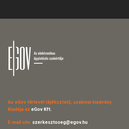
Az eGov Hírlevél tájékoztató, szakmai kiadvány.
Kiadója az
eGov Kft.
E-mail cím:
szerkesztoseg@egov.hu