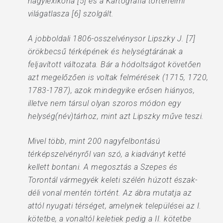
nagylexikona [5] és a Kartográfia történelmi
világatlasza [6] szolgált.
A jobboldali 1806-osszelvénysor Lipszky J. [7]
örökbecsű térképének és helységtárának a
feljavított változata. Bár a hódoltságot követően
azt megelőzően is voltak felmérések (1715, 1720,
1783-1787), azok mindegyike erősen hiányos,
illetve nem társul olyan szoros módon egy
helység(név)tárhoz, mint azt Lipszky műve teszi.
Mivel több, mint 200 nagyfelbontású
térképszelvényről van szó, a kiadványt ketté
kellett bontani. A megosztás a Szepes és
Torontál vármegyék keleti szélén húzott észak-
déli vonal mentén történt. Az ábra mutatja az
attól nyugati térséget, amelynek települései az I.
kötetbe, a vonaltól keletiek pedig a II. kötetbe