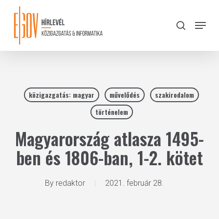
Skip
to
Menu
search
main
Close
content
Menu
közigazgatás: magyar
művelődés
szakirodalom
történelem
Magyarország atlasza 1495-
ben és 1806-ban, 1-2. kötet
By
redaktor
2021. február 28.