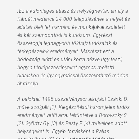
„Ez a különleges atlasz és helységnévtár, amely a
Kárpát-medence 24.000 településének a helyét és
adatait öleli fel, harminc év munkájával született
és két szempontból is kuriózum. Egyrészt
összefogja legnagyobb földrajztudósaink és
térképészeink eredményeit. Másrészt ezt a
hódoltság előtti és utáni korra nézve úgy teszi,
hogy a térképszelvényeket egymás melletti
oldalakon és így egymással összevethető módon
ábrázolja.
A baloldali 1495-összelvénysor alapjául Csánki D.
műve szolgált [1]. Kiegészítésül háromjeles tudós
eredményeit vetíti arra, feltüntetve a Borovszky S.
[2], Györffy Gy. [3] és Pesty F. [4] műveiben adott
helységeket is. Egyéb forrásként a Pallas